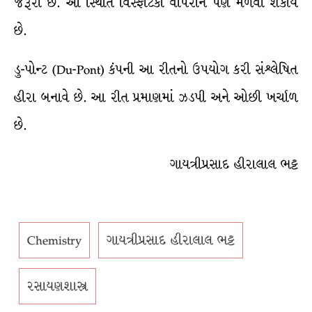
જરૂરી છે. આ સ્થિતિ વિસ્ફોટકો વાપરીને પણ મેળવી શકાય
છે.
ડુ-પોન્ટ (Du-Pont) કંપની આ રીતનો ઉપયોગ કરી સંશ્લેષિત
હીરા બનાવે છે. આ રીત પ્રમાણમાં ઝડપી અને ઓછી ખર્ચાળ
છે.
ગાયત્રીપ્રસાદ હીરાલાલ ભટ્ટ
Chemistry
ગાયત્રીપ્રસાદ હીરાલાલ ભટ્ટ
રસાયણશાસ્ત્ર