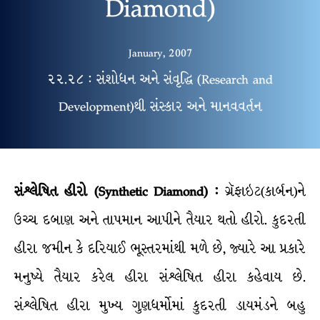
Diamond)
January, 2007
૨૨.૨૮ : સંશોધન અને સંવૃદ્ધિ (Research and
Development)થી સંસ્કાર અને માનવવર્તન
સંશ્લેષિત
હીરો
(Synthetic Diamond) :
ગ્રૅફાઇટ(કાર્બન)ને
ઉચ્ચ દબાણ અને તાપમાન આપીને તૈયાર થતો હીરો. કુદરતી
હીરા જમીન કે દરિયાઈ ભૂસ્તરમાંથી મળે છે, જ્યારે આ પ્રકારે
મનુષ્યે તૈયાર કરેલ હીરા સંશ્લેષિત હીરા કહેવાય છે.
સંશ્લેષિત હીરા મુખ્ય ગુણધર્મોમાં કુદરતી ડાયમંડને બહુ