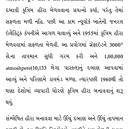
દબાવી કૃત્રિમ હીરા મેળવવાના પ્રયત્નો કર્યા; પરંતુ તેમાં
સફળતા મળી નહિ. પછી આ કામ ન્યૂયૉર્ક ખાતેની જનરલ
ઇલેક્ટ્રિક કંપનીએ આગળ ચલાવ્યું અને 1955માં કૃત્રિમ હીરા
મેળવવામાં સફળતા મેળવી. આ પ્રયોગમાં ગ્રૅફાઇટને 3000°
સે.ના તાપમાન સુધી ગરમ કરી અને 1,00,000
atmoshpere(10,133 મેગા પાસ્કલ)નું દબાણ આપવામાં
આવ્યું અને પરિણામે ડાયમંડ મળ્યા. ત્યારપછી 1960થી તો
ઘણા દેશોમાં વ્યાપારી ધોરણે કૃત્રિમ હીરા બનાવવાનું શરૂ
થયું.
સંશ્લેષિત હીરા બનાવવા માટે ઊંચું દબાણ અને ઊંચું તાપમાન