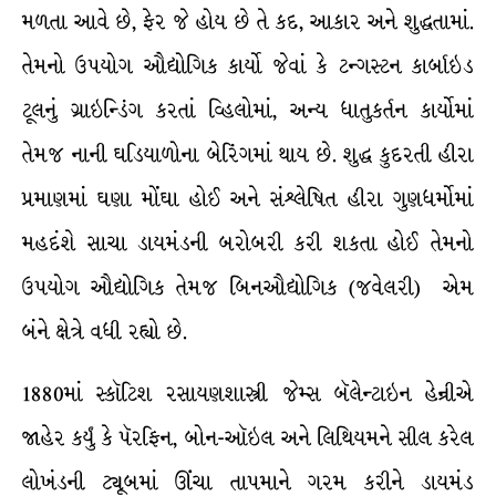
મળતા આવે છે, ફેર જે હોય છે તે કદ, આકાર અને શુદ્ધતામાં.
તેમનો ઉપયોગ ઔદ્યોગિક કાર્યો જેવાં કે ટન્ગસ્ટન કાર્બાઇડ
ટૂલનું ગ્રાઇન્ડિંગ કરતાં વ્હિલોમાં, અન્ય ધાતુકર્તન કાર્યોમાં
તેમજ નાની ઘડિયાળોના બેરિંગમાં થાય છે. શુદ્ધ કુદરતી હીરા
પ્રમાણમાં ઘણા મોંઘા હોઈ અને સંશ્લેષિત હીરા ગુણધર્મોમાં
મહદંશે સાચા ડાયમંડની બરોબરી કરી શકતા હોઈ તેમનો
ઉપયોગ ઔદ્યોગિક તેમજ બિનઔદ્યોગિક (જવેલરી) એમ
બંને ક્ષેત્રે વધી રહ્યો છે.
1880માં સ્કૉટિશ રસાયણશાસ્ત્રી જેમ્સ બૅલેન્ટાઇન હેન્રીએ
જાહેર કર્યું કે પૅરફિન, બોન-ઑઇલ અને લિથિયમને સીલ કરેલ
લોખંડની ટ્યૂબમાં ઊંચા તાપમાને ગરમ કરીને ડાયમંડ