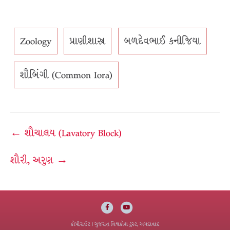
Zoology
પ્રાણીશાસ્ત્ર
બળદેવભાઈ કનીજિયા
શૌબિંગી (Common Iora)
Post
← શૌચાલય (Lavatory Block)
navigation
શૌરી, અરુણ →
Facebook
Youtube
કોપીરાઈટ
| ગુજરાત વિશ્વકોશ ટ્રસ્ટ, અમદાવાદ