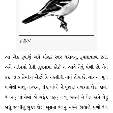
શૌબિંગી
આ એક રૂપાળું અને મોહક સ્વર ધરાવતું, રૂપલાવણ્ય, છટા
અને નર્તનમાં તેની તુલનામાં કોઈ ન આવે તેવું પંખી છે. તેનું
કદ 12.5 સેમી.નું એટલે કે ચકલીથી નાનું હોય છે. ચાંચના મૂળ
પાસેથી માથું, ગરદન, પીઠ, પાંખો ને પૂંછડી ચળકતા ઘેરા કાળા
રંગનાં; પાંખોમાં બે સફેદ પટ્ટા; ગળું, છાતી ને પેટ અને પેઢું
બધું જ પીળું સુંદર ઘેરા ખૂલતા રંગનું. નરને શિયાળે કાળો રંગ