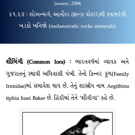
January, 2006
૨૧.૨૩ : શોઅન્બર્ગ, આર્નોલ્ડ (ફ્રાન્ઝ વૉલ્ટર)થી શ્યામરંગી
ખડકો ખનિજો (melanocratic rocks minerals)
શૌબિંગી
(Common Iora) :
ભારતવર્ષમાં વ્યાપક અને
ગુજરાતનું સ્થાયી અધિવાસી પંખી. તેનો કિન્નર કુળ(Family
Irenidae)માં સમાવેશ થાય છે. તેનું શાસ્ત્રીય નામ Aegithina
tiphia huei Baker છે. હિંદીમાં તેને ‘શૌવીગા’ કહે છે.