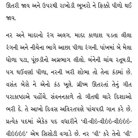
ઊતરી જાય અને ઉપરથી રાખોડી ભૂખરો ને ફિક્કો પીળો થઈ
જાય.
નર અને માદાનો રંગ અલગ. માદા કાળાશ પડતા લીલા
રંગની અને નીચેના ભાગે આછા પીળા રંગની. પાંખમાં બે મેલા
ધોળા પટા, પૂંછડીનો અગ્રભાગ લીલો. બંનેની ચાંચ રતૂમડી,
પગ ઘઉંવર્ણા પીળા, નરની ખરી શોભા તો તેના કંઠમાં છે.
વસંત બેસે ને એનો કંઠ ખૂલે. ગ્રીષ્મ ઊતરતાં તેનું ગીત
પરાકાષ્ઠાએ પહોંચે. સંવનનકાળે તો ગીતથી ચારે દિશાઓ
ભરી દે. તે આખો દિવસ અવિરતપણે પાંચપદી ગાન કરે છે.
પ્રત્યેક પદમાં એકેક પદ વધારીને ‘વી-વીઇ-વીઇઇ-વીઇઇઇ-
વીઇઇઇઇ’ એમ સિસોટી વગાડે છે. નર ‘વી’ કરે તેનો ‘વી’