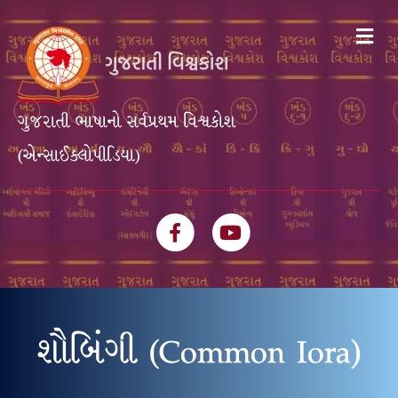
Me
ગુજરાતી ભાષાનો સર્વપ્રથમ વિશ્વકોશ
(એન્સાઈક્લોપીડિયા)
Facebook
Youtube
શૌબિંગી (Common Iora)