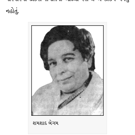
નહોતું.
શમશાદ બેગમ