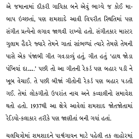
એ જમાનામાં દીકરી ગાયિકા બને એવું ભાગ્યે જ કોઈ મા-
બાપ ઇચ્છતાં, પણ શમશાદે આવી વિપરીત સ્થિતિમાં પણ
સંગીત પ્રત્યેનો લગાવ જાળવી રાખ્યો હતો. સંગીતકાર માસ્ટર
ગુલામ હૈદરે જ્યારે તેમને ગાતાં સાંભળ્યાં ત્યારે તેમણે તેમની
પાસે એક પંજાબી ગીત ગવડાવ્યું હતું. ગીત હતું ‘હાથ જોડા
પંખિયાં દા….’ પછી તો આ ગીતની રેકર્ડ પણ બહાર પડી ને
ખૂબ વેચાઈ. તે પછી બીજાં ગીતોની રેકર્ડ પણ બહાર પડતી
ગઈ. તેમાં લોકગીતો ઉપરાંત નાચ અને કવ્વાલીનો સમાવેશ
થતો હતો. 1937થી આ ક્ષેત્રે આવેલાં શમશાદ જોતજોતામાં
રેડિયો-કલાકાર તરીકે પણ જાણીતાં બની ગયાં હતાં.
ચલચિત્રોમાં શમશાદને પાર્શ્ર્વગાયન માટે પહેલી તક લાહોરમાં