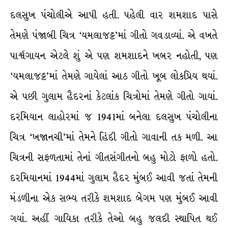
દલસુખ પંચોલીએ આપી હતી. પહેલી વાર શમશાદ પાસે
તેમણે પંજાબી ચિત્ર ‘યમલાજટ્ટ’માં ગીતો ગવડાવ્યાં. એ વખતે
પાર્શ્ર્વગાયન એટલે શું એ પણ શમશાદને ખબર નહોતી, પણ
‘યમલાજટ્ટ’માં તેમણે ગાયેલાં આઠ ગીતો ખૂબ લોકપ્રિય થયાં.
એ પછી ગુલામ હૈદરનાં કેટલાંક ચિત્રોમાં તેમણે ગીતો ગાયાં.
દરમિયાન લાહોરમાં જ 1941માં બનેલા દલસુખ પંચોલીના
ચિત્ર ‘ખજાનચી’માં તેમને હિંદી ગીતો ગાવાની તક મળી. આ
ચિત્રની સફળતામાં તેનાં ગીતસંગીતનો બહુ મોટો ફાળો હતો.
દરમિયાનમાં 1944માં ગુલામ હૈદર મુંબઈ આવી જતાં તેમની
મંડળીના એક સભ્ય તરીકે શમશાદ બેગમ પણ મુંબઈ આવી
ગયાં. અહીં ગાયિકા તરીકે તેઓ બહુ જલદી સ્થાપિત થઈ