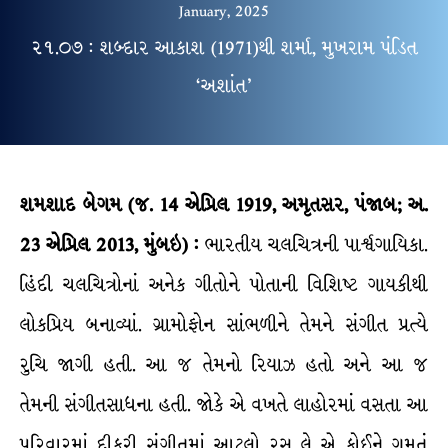
January, 2025
૨૧.૦૭ : શબ્દાર આકાશ (1971)થી શર્મા, મુખરામ પંડિત
‘અશાંત’
શમશાદ
બેગમ
(
જ
. 14 એપ્રિલ
1919
,
અમૃતસર
,
પંજાબ; અ.
23 એપ્રિલ 2013, મુંબઇ
) :
ભારતીય ચલચિત્રની પાર્શ્ર્વગાયિકા.
હિંદી ચલચિત્રોનાં અનેક ગીતોને પોતાની વિશિષ્ટ ગાયકીથી
લોકપ્રિય બનાવ્યાં. ગ્રામોફોન સાંભળીને તેમને સંગીત પ્રત્યે
રુચિ જાગી હતી. આ જ તેમનો રિયાઝ હતો અને આ જ
તેમની સંગીતસાધના હતી. જોકે એ વખતે લાહોરમાં વસતા આ
પરિવારમાં દીકરી સંગીતમાં આટલો રસ લે એ કોઈને ગમતું