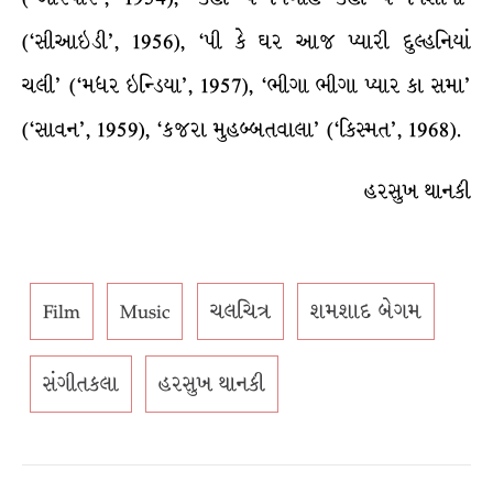
(‘સીઆઇડી’, 1956), ‘પી કે ઘર આજ પ્યારી દુલ્હનિયાં
ચલી’ (‘મધર ઇન્ડિયા’, 1957), ‘ભીગા ભીગા પ્યાર કા સમા’
(‘સાવન’, 1959), ‘કજરા મુહબ્બતવાલા’ (‘કિસ્મત’, 1968).
હરસુખ થાનકી
Film
Music
ચલચિત્ર
શમશાદ બેગમ
સંગીતકલા
હરસુખ થાનકી