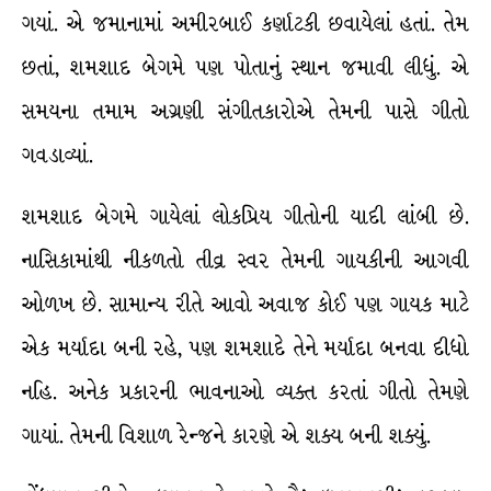
ગયાં. એ જમાનામાં અમીરબાઈ કર્ણાટકી છવાયેલાં હતાં. તેમ
છતાં, શમશાદ બેગમે પણ પોતાનું સ્થાન જમાવી લીધું. એ
સમયના તમામ અગ્રણી સંગીતકારોએ તેમની પાસે ગીતો
ગવડાવ્યાં.
શમશાદ બેગમે ગાયેલાં લોકપ્રિય ગીતોની યાદી લાંબી છે.
નાસિકામાંથી નીકળતો તીવ્ર સ્વર તેમની ગાયકીની આગવી
ઓળખ છે. સામાન્ય રીતે આવો અવાજ કોઈ પણ ગાયક માટે
એક મર્યાદા બની રહે, પણ શમશાદે તેને મર્યાદા બનવા દીધો
નહિ. અનેક પ્રકારની ભાવનાઓ વ્યક્ત કરતાં ગીતો તેમણે
ગાયાં. તેમની વિશાળ રેન્જને કારણે એ શક્ય બની શક્યું.