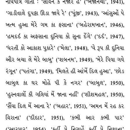
નોંધપાત્ર ગીતો : ‘સાવન કે નજારે હૈ’ (‘ખજાનચી’, 1941),
‘ગાડીવાલે દુપટ્ટા ઊડા જાયે રે’ (‘પૂંજી’, 1943), ‘આંસુઓં પે
ખત્મ હુઆ મેરે ગમ કા ફસાના’ (‘બહેરામખાન’, 1946),
‘હમદર્દ કા અફસાના દુનિયા કો સુના દેંગે’ (‘દર્દ’, 1947),
‘ધરતી કો આકાશ પુકારે’ (‘મેલા’, 1948), ‘યે રૂપ કી દુનિયા
ઔર બચા લે મેરે બાબુ’ (‘શબનમ’, 1949), ‘મેરે પિયા ગયે
રંગૂન’ (‘પતંગા’, 1949), ‘મિલતે હી આંખેં દિલ હુઆ’, ‘છોડ
બાબુલ કા ઘર મોહે પી કે નગર’ (‘બાબુલ’, 1950),
‘હુસ્નવાલોં કી ગલિયાં મેં જાના નહીં’ (‘શીશમહલ’, 1950),
‘સૈંયા દિલ મેં આના રે’ (‘બહાર’, 1951), ‘અમન મેં રહ કર
વિરાના’ (‘દીદાર’, 1951), ‘કભી આર કભી પાર’
(‘આરપાર’, 1954), ‘કહીં પે નિગાહેં કહીં પે નિશાના’