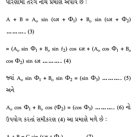
પરિણામી તરંગ નીચે પ્રમાણે અપાય છે :
A + B = A
sin (ωt + Φ
) + B
sin (ωt + Φ
)
o
1
o
2
……….. (3)
= (A
sin Φ
+ B
sin f
) cos ωt + (A
cos Φ
+ B
o
1
o
2
o
1
o
cos Φ
) sin ωt ……….. (4)
2
જ્યાં A
sin Φ
+ B
sin Φ
= (sin Φ
) ……….. (5)
o
1
o
2
3
અને
A
cos Φ
+ B
cos (Φ
) = (cos Φ
) ……….. (6) નો
o
1
o
2
3
ઉપયોગ કરતાં સમીકરણ (4) આ પ્રમાણે મળે છે :
A + B = C sin (ωt + Φ
) ……….. (7)