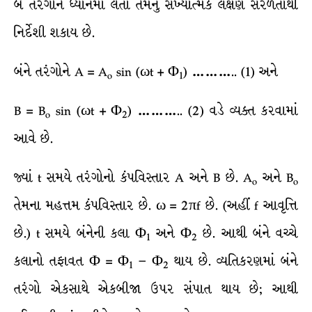
બે તરંગોને ધ્યાનમાં લેતાં તેમનું સંખ્યાત્મક લક્ષણ સરળતાથી
નિર્દેશી શકાય છે.
બંને તરંગોને A = A
sin (ωt + Φ
) ……….. (1) અને
o
1
B = B
sin (ωt + Φ
) ……….. (2) વડે વ્યક્ત કરવામાં
o
2
આવે છે.
જ્યાં t સમયે તરંગોનો કંપવિસ્તાર A અને B છે. A
અને B
o
o
તેમના મહત્તમ કંપવિસ્તાર છે. ω = 2πf છે. (અહીં f આવૃત્તિ
છે.) t સમયે બંનેની કલા Φ
અને Φ
છે. આથી બંને વચ્ચે
1
2
કલાનો તફાવત Φ = Φ
− Φ
થાય છે. વ્યતિકરણમાં બંને
1
2
તરંગો એકસાથે એકબીજા ઉપર સંપાત થાય છે; આથી