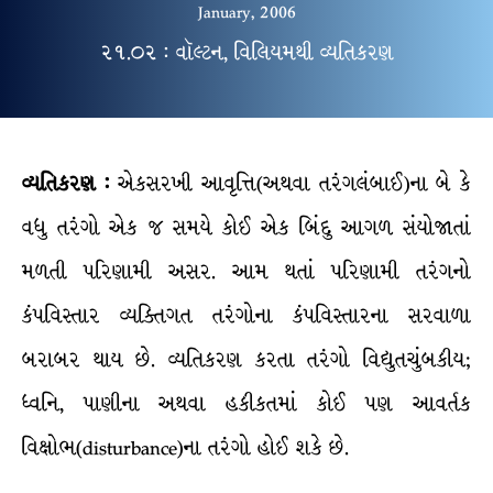
January, 2006
૨૧.૦૨ : વૉલ્ટન, વિલિયમથી વ્યતિકરણ
વ્યતિકરણ
:
એકસરખી આવૃત્તિ(અથવા તરંગલંબાઈ)ના બે કે
વધુ તરંગો એક જ સમયે કોઈ એક બિંદુ આગળ સંયોજાતાં
મળતી પરિણામી અસર. આમ થતાં પરિણામી તરંગનો
કંપવિસ્તાર વ્યક્તિગત તરંગોના કંપવિસ્તારના સરવાળા
બરાબર થાય છે. વ્યતિકરણ કરતા તરંગો વિદ્યુતચુંબકીય;
ધ્વનિ, પાણીના અથવા હકીકતમાં કોઈ પણ આવર્તક
વિક્ષોભ(disturbance)ના તરંગો હોઈ શકે છે.