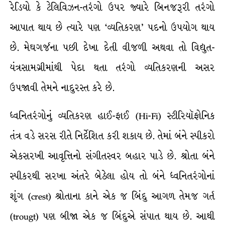
રેડિયો કે ટેલિવિઝન-તરંગો ઉપર જ્યારે બિનજરૂરી તરંગો
આપાત થાય છે ત્યારે પણ ‘વ્યતિકરણ’ પદનો ઉપયોગ થાય
છે. મેઘગર્જના પછી દેખા દેતી વીજળી અથવા તો વિદ્યુત-
યંત્રસામગ્રીમાંથી પેદા થતા તરંગો વ્યતિકરણની અસર
ઉપજાવી તેમને નાદુરસ્ત કરે છે.
ધ્વનિતરંગોનું વ્યતિકરણ હાઈ-ફાઈ (Hi-Fi) સ્ટીરિયૉફોનિક
તંત્ર વડે સરસ રીતે નિર્દેશિત કરી શકાય છે. તેમાં બંને સ્પીકરો
એકસરખી આવૃત્તિનો સંગીતસ્વર બહાર પાડે છે. શ્રોતા બંને
સ્પીકરથી સરખા અંતરે બેઠેલા હોય તો બંને ધ્વનિતરંગોનાં
શૃંગ (crest) શ્રોતાના કાને એક જ બિંદુ આગળ તેમજ ગર્ત
(trougt) પણ બીજા એક જ બિંદુએ સંપાત થાય છે. આથી