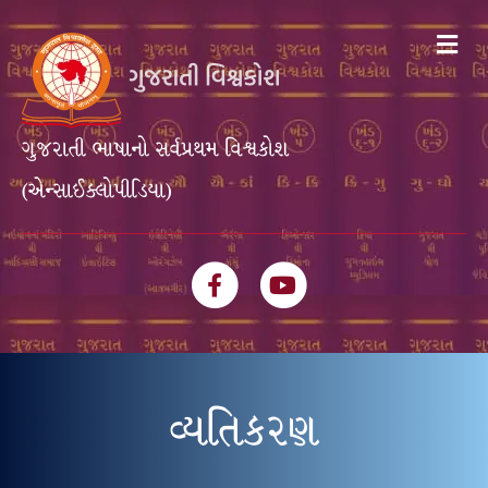
Me
ગુજરાતી ભાષાનો સર્વપ્રથમ વિશ્વકોશ
(એન્સાઈક્લોપીડિયા)
Facebook
Youtube
વ્યતિકરણ