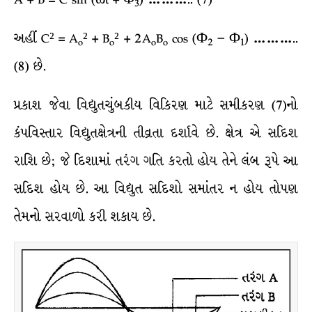
3
અહીં C² = A
² + B
² + 2A
B
cos (Φ
− Φ
) ………..
o
o
o
o
2
1
(8) છે.
પ્રકાશ જેવા વિદ્યુતચુંબકીય વિકિરણ માટે સમીકરણ (7)નો
કંપવિસ્તાર વિદ્યુતક્ષેત્રની તીવ્રતા દર્શાવે છે. ક્ષેત્ર એ સદિશ
રાશિ છે; જે દિશામાં તરંગ ગતિ કરતો હોય તેને લંબ રૂપે આ
સદિશ હોય છે. આ વિદ્યુત સદિશો સમાંતર ન હોય તોપણ
તેમનો સરવાળો કરી શકાય છે.