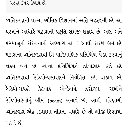
પડદા ઉપર દેખાય છે.
વ્યતિકરણની ઘટના ભૌતિક વિજ્ઞાનમાં અતિ મહત્વની છે. આ
ઘટનાને આધારે પ્રકાશની પ્રકૃતિ સમજી શકાય છે. અણુ અને
પરમાણુની સંરચનાનો અભ્યાસ આ ઘટનાથી સરળ બને છે.
પ્રકાશના વ્યતિકરણથી ત્રિ-પારિમાણિક પ્રતિબિંબ પેદા કરવાનું
શક્ય બને છે. આવા પ્રતિબિંબને હોલોગ્રામ કહે છે.
વ્યતિકરણથી રેડિયો-પ્રસારણને નિયંત્રિત કરી શકાય છે.
રેડિયો-મથકો કેટલાક ઍન્ટેનાને હરોળમાં રાખીને
રેડિયોતરંગોનું બીમ (beam) બનાવે છે; આથી પરિણામી
વ્યતિકરણ એક દિશામાં તીવ્રતા વધારે છે તો બીજી દિશામાં
ઘટાડે છે.