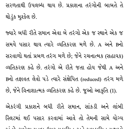
સરળતાથી ઉપલબ્ધ થાય છે. પ્રકાશના તરંગોની બાબતે તે
થોડુંક મુશ્કેલ છે.
જ્યારે બધી રીતે સમાન એવા બે તરંગો એક જ સ્થાને એક જ
સમયે પસાર થાય ત્યારે વ્યતિકરણ મળે છે. A અને Bનો
સરવાળો થતાં પ્રબળ તરંગ મળે છે; જેને રચનાત્મક (સહાયક)
વ્યતિકરણ કહે છે. તરંગો એ રીતે જતા હોય જેથી A અને
Bનો તફાવત લેવો પડે ત્યારે સંક્ષેપિત (reduced) તરંગ મળે
છે, જેને વિનાશાત્મક વ્યતિકરણ કહે છે. જુઓ આકૃતિ (1).
એકરંગી પ્રકાશને બધી રીતે સમાન, સાંકડી અને લાંબી
સ્લિટમાં થઈ પસાર કરવામાં આવે તો તેમની સામે યોગ્ય