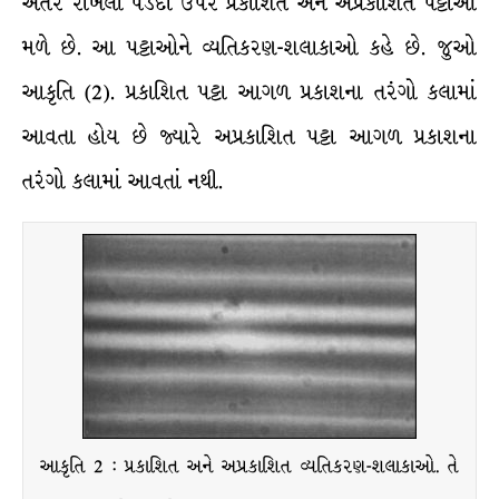
અંતરે રાખેલા પડદા ઉપર પ્રકાશિત અને અપ્રકાશિત પટ્ટાઓ
મળે છે. આ પટ્ટાઓને વ્યતિકરણ-શલાકાઓ કહે છે. જુઓ
આકૃતિ (2). પ્રકાશિત પટ્ટા આગળ પ્રકાશના તરંગો કલામાં
આવતા હોય છે જ્યારે અપ્રકાશિત પટ્ટા આગળ પ્રકાશના
તરંગો કલામાં આવતાં નથી.
આકૃતિ 2 : પ્રકાશિત અને અપ્રકાશિત વ્યતિકરણ-શલાકાઓ. તે