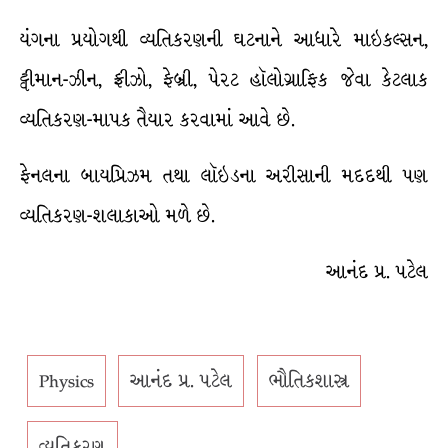
યંગના પ્રયોગથી વ્યતિકરણની ઘટનાને આધારે માઇકલ્સન,
ટ્વીમાન-ઝીન, ફ્રીઝો, ફેબ્રી, પેરટ હૉલોગ્રાફિક જેવા કેટલાક
વ્યતિકરણ-માપક તૈયાર કરવામાં આવે છે.
ફેનલના બાયપ્રિઝમ તથા લૉઇડના અરીસાની મદદથી પણ
વ્યતિકરણ-શલાકાઓ મળે છે.
આનંદ પ્ર. પટેલ
Physics
આનંદ પ્ર. પટેલ
ભૌતિકશાસ્ત્ર
વ્યતિકરણ