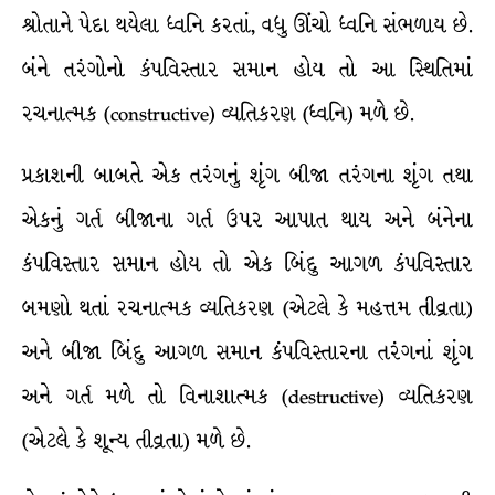
શ્રોતાને પેદા થયેલા ધ્વનિ કરતાં, વધુ ઊંચો ધ્વનિ સંભળાય છે.
બંને તરંગોનો કંપવિસ્તાર સમાન હોય તો આ સ્થિતિમાં
રચનાત્મક (constructive) વ્યતિકરણ (ધ્વનિ) મળે છે.
પ્રકાશની બાબતે એક તરંગનું શૃંગ બીજા તરંગના શૃંગ તથા
એકનું ગર્ત બીજાના ગર્ત ઉપર આપાત થાય અને બંનેના
કંપવિસ્તાર સમાન હોય તો એક બિંદુ આગળ કંપવિસ્તાર
બમણો થતાં રચનાત્મક વ્યતિકરણ (એટલે કે મહત્તમ તીવ્રતા)
અને બીજા બિંદુ આગળ સમાન કંપવિસ્તારના તરંગનાં શૃંગ
અને ગર્ત મળે તો વિનાશાત્મક (destructive) વ્યતિકરણ
(એટલે કે શૂન્ય તીવ્રતા) મળે છે.