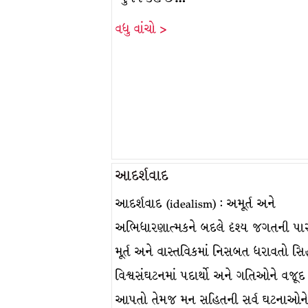
વધુ વાંચો >
આદર્શવાદ
આદર્શવાદ (idealism) : અમૂર્ત અને
અભિધારણાત્મકને બદલે દૃશ્ય જગતની પા
મૂર્ત અને વાસ્તવિકમાં નિસબત ધરાવતો સિદ્ધ
વિશ્વસંઘટનમાં પદાર્થો અને ગતિઓને વજૂદ
આપતો તેમજ મન સહિતની સર્વ ઘટનાઓન