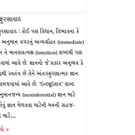
્ફુરણાવાદ
્ફુરણાવાદ : કોઈ પણ વિધાન, વિભાવના કે
ના અનુમાન વગરનું અવ્યવહિત (immediate)
ે માનસપ્રત્યક્ષ (intuition) શબ્દથી પણ
માં આવે છે. જ્ઞાનનો જે પ્રકાર અનુભવ કે
્ધિથી સ્વતંત્ર છે તેને અંત:સ્ફુરણાત્મક જ્ઞાન
સમજવામાં આવે છે. ‘ઇન્ટ્યૂઇશન’ શબ્દ
માનજન્ય (noninferential) જ્ઞાન માટે
ેવું જ્ઞાન મેળવવા માટેની મનની સહજ-
ને માટે…
ંચો >