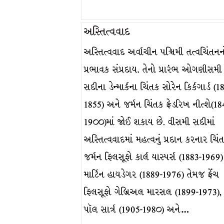
અસ્તિત્વવાદ
અસ્તિત્વવાદ અર્વાચીન પશ્ચિમી તત્વચિંતન
પ્રભાવક સંપ્રદાય. તેનો પ્રારંભ ઓગણીસમી
સદીના ડેન્માર્કના ચિંતક સોરેન કિર્કગાર્ડ (1
1855) અને જર્મન ચિંતક ફ્રેડરિખ નીત્શે(18
19૦૦)માં જોઈ શકાય છે. વીસમી સદીમાં
અસ્તિત્વવાદમાં મહત્વનું પ્રદાન કરનાર ચિંત
જર્મન ફિલસૂફો કાર્લ યાસ્પર્સ (1883-1969
માર્ટિન હાયડેગર (1889-1976) તેમજ ફ્રેંચ
ફિલસૂફો ગેબ્રિઅલ મારસલ (1899-1973), ઝ
પૉલ સાર્ત્ર (1905-198૦) અને…