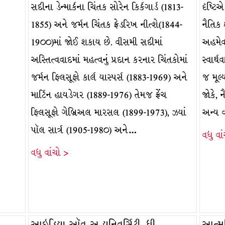
સદીના ડેન્માર્કના ચિંતક સોરેન કિર્કગાર્ડ (1813-
દૃષ્ટ
1855) અને જર્મન ચિંતક ફ્રેડરિખ નીત્શે(1844-
નૈતિક 
19૦૦)માં જોઈ શકાય છે. વીસમી સદીમાં
અહમેવ
અસ્તિત્વવાદમાં મહત્વનું પ્રદાન કરનાર ચિંતકોમાં
સ્વાર્
જર્મન ફિલસૂફો કાર્લ યાસ્પર્સ (1883-1969) અને
જ મૂલ્
માર્ટિન હાયડેગર (1889-1976) તેમજ ફ્રેંચ
જોકે, 
ફિલસૂફો ગેબ્રિઅલ મારસલ (1899-1973), ઝ્યાં
અન્ય 
પૉલ સાર્ત્ર (1905-198૦) અને…
વધુ વા
વધુ વાંચો >
આઇડિયા ઑવ્ અ યુનિવર્સિટી, ધી
આત્મસિ