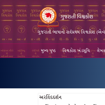
ગુજરાતી ભાષાનો સર્વપ્રથમ વિશ્વકોશ (એન્
મુખ્ય પૃષ્ઠ
વિશ્વકોશ ખંડસૂચિ
લેખક
અરવિંદદર્શન