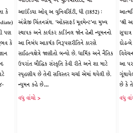
ા કે
આઇડિયા ઑવ્ અ યુનિવર્સિટી, ધી (1852) :
આત્મસિદ
diate)
અંગ્રેજી ચિંતનગ્રંથ. ‘ઑક્સફર્ડ મૂવમેન્ટ’ના મુખ્ય
‘શ્રી 
દથી પણ
સ્થાપક અને કાર્યકર કાર્ડિનલ જૉન હેન્રી ન્યૂમનનો
સુપાત્
ુભવ કે
આ નિબંધ આકર્ષક નિરૂપણરીતિને કારણે
દોઢ-બે
જ્ઞાન
સાહિત્યક્ષેત્રે જાણીતો બન્યો છે. ધાર્મિક અને નૈતિક
વિવેચન
્દ
ઉપરાંત બૌદ્ધિક સંસ્કૃતિ કેવી રીતે અને શા માટે
આ પરમ
ાટે
સ્પૃહણીય છે તેની સવિસ્તર ચર્ચા એમાં થયેલી છે.
ગૂંથાય
જ-
ન્યુમન કહે છે…
છે કે ત
વધુ વાંચો >
વધુ વા