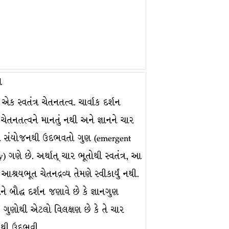
ા
એક સ્વતંત્ર ચેતનતત્વ. ચાર્વાક દર્શન
્ર ચેતનતત્વને માનતું નથી અને જ્ઞાનને ચાર
ા સંયોજનથી ઉદભવતો ગુણ (emergent
y) ગણે છે. અર્થાત્ ચાર ભૂતોથી સ્વતંત્ર, આ
આશ્રયભૂત ચેતનદ્રવ્ય તેમણે સ્વીકાર્યું નથી.
ે બૌદ્ધ દર્શન જણાવે છે કે જ્ઞાનગુણ
 ગુણોથી એટલો વિલક્ષણ છે કે તે ચાર
ાંથી ઉદભવી…