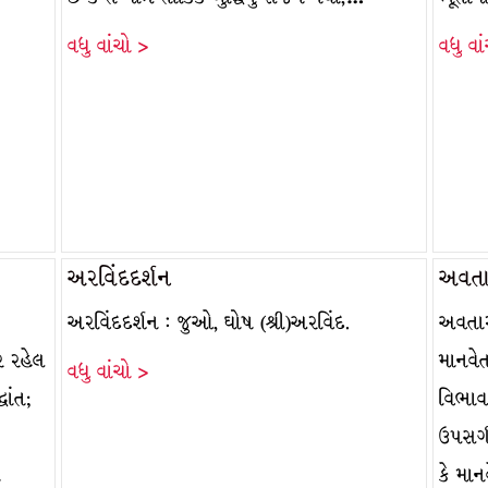
વધુ વાંચો >
વધુ વા
અરવિંદદર્શન
અવતા
અરવિંદદર્શન : જુઓ, ઘોષ (શ્રી)અરવિંદ.
અવતાર
ર રહેલ
માનવે
વધુ વાંચો >
ાંત;
વિભાવન
ઉપસર્ગ
ે
કે માન