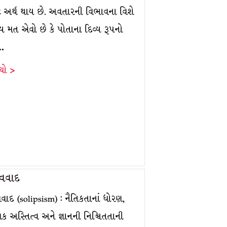
્ટ અર્થ થાય છે. અવતારની વિભાવના વિશે
િય મત એવો છે કે પોતાના દિવ્ય રૂપનો
ગ…
ંચો >
વવાદ
વાદ (solipsism) : નૈતિકતાનાં ધોરણ,
િક અસ્તિત્વ અને જ્ઞાનની નિશ્ચિતતાની