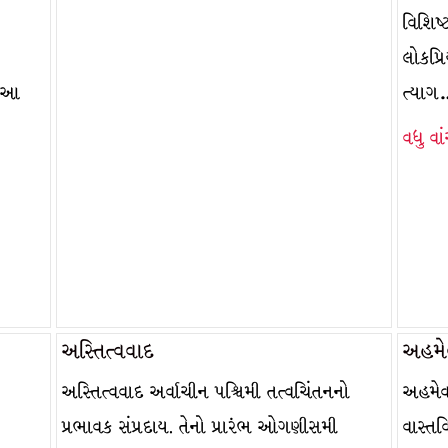
વિશિષ
લોકપ્ર
– આ
ત્યા
વધુ વા
અસ્તિત્વવાદ
અહમે
અસ્તિત્વવાદ અર્વાચીન પશ્ચિમી તત્વચિંતનનો
અહમેવ
પ્રભાવક સંપ્રદાય. તેનો પ્રારંભ ઓગણીસમી
વાસ્તવ