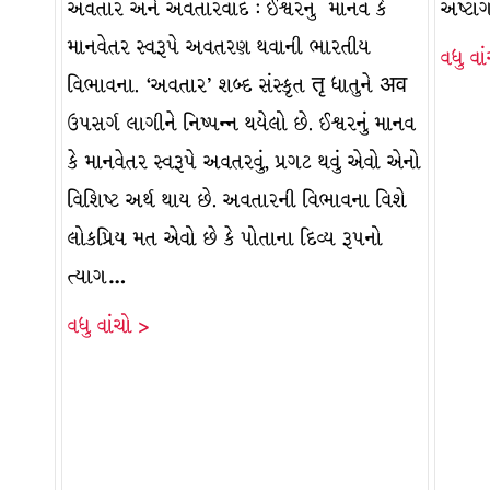
અવતાર અને અવતારવાદ : ઈશ્વરનું માનવ કે
અષ્ટા
માનવેતર સ્વરૂપે અવતરણ થવાની ભારતીય
વધુ વા
વિભાવના. ‘અવતાર’ શબ્દ સંસ્કૃત तृ ધાતુને अव
ઉપસર્ગ લાગીને નિષ્પન્ન થયેલો છે. ઈશ્વરનું માનવ
કે માનવેતર સ્વરૂપે અવતરવું, પ્રગટ થવું એવો એનો
વિશિષ્ટ અર્થ થાય છે. અવતારની વિભાવના વિશે
લોકપ્રિય મત એવો છે કે પોતાના દિવ્ય રૂપનો
ત્યાગ…
વધુ વાંચો >