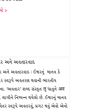
ંચો >
ર અને અવતારવાદ
 અને અવતારવાદ : ઈશ્વરનું માનવ કે
તર સ્વરૂપે અવતરણ થવાની ભારતીય
ા. ‘અવતાર’ શબ્દ સંસ્કૃત तृ ધાતુને अव
 લાગીને નિષ્પન્ન થયેલો છે. ઈશ્વરનું માનવ
વેતર સ્વરૂપે અવતરવું, પ્રગટ થવું એવો એનો