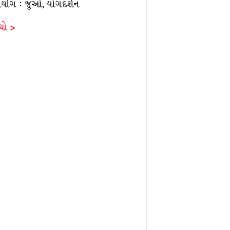
ંગયોગ : જુઓ, યોગદર્શન
ંચો >