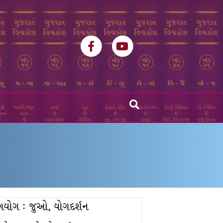
Facebook
Youtube
ંગયોગ : જુઓ, યોગદર્શન