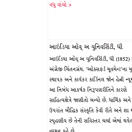
વધુ વાંચો >
આઇડિયા ઑવ્ અ યુનિવર્સિટી, ધી
આઇડિયા ઑવ્ અ યુનિવર્સિટી, ધી (1852) 
અંગ્રેજી ચિંતનગ્રંથ. ‘ઑક્સફર્ડ મૂવમેન્ટ’ના મ
સ્થાપક અને કાર્યકર કાર્ડિનલ જૉન હેન્રી ન્
આ નિબંધ આકર્ષક નિરૂપણરીતિને કારણે
સાહિત્યક્ષેત્રે જાણીતો બન્યો છે. ધાર્મિક અન
ઉપરાંત બૌદ્ધિક સંસ્કૃતિ કેવી રીતે અને શા 
સ્પૃહણીય છે તેની સવિસ્તર ચર્ચા એમાં થયેલ
ન્યુમન કહે છે…