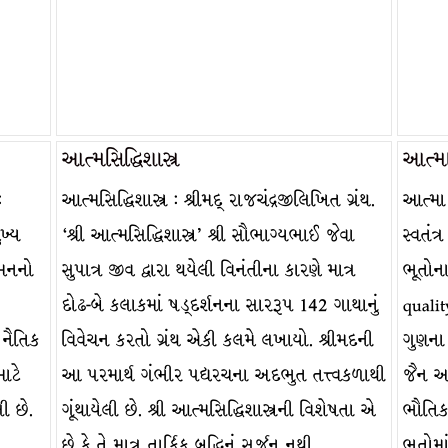
આત્મસિદ્ધિશાસ્ત્ર
આત્મ
:
આત્મસિદ્ધિશાસ્ત્ર : શ્રીમદ્ રાજચંદ્રજીલિખિત ગ્રંથ.
આત્મા 
ુખ્ય
‘શ્રી આત્મસિદ્ધિશાસ્ત્ર’ શ્રી સૌભાગ્યભાઈ જેવા
સ્વતંત
યૂમનનો
સુપાત્ર જીવ દ્વારા થયેલી વિનંતીના કારણે માત્ર
ભૂતોન
દોઢ-બે કલાકમાં ષડ્દર્શનના સારરૂપ 142 ગાથાનું
qualit
ે નૈતિક
વિવેચન કરતો ગ્રંથ એકી કલમે લખાયો. શ્રીમદની
ગુણના 
માટે
આ પરમાર્થ ગંભીર પદ્યરચના અદભુત તત્ત્વકળાથી
જૈન અન
ી છે.
ગૂંથાયેલી છે. શ્રી આત્મસિદ્ધિશાસ્ત્રની વિશેષતા એ
ભૌતિક
છે કે તે માત્ર તાર્કિક બુદ્ધિનું સર્જન નથી,…
ભૂતોમ