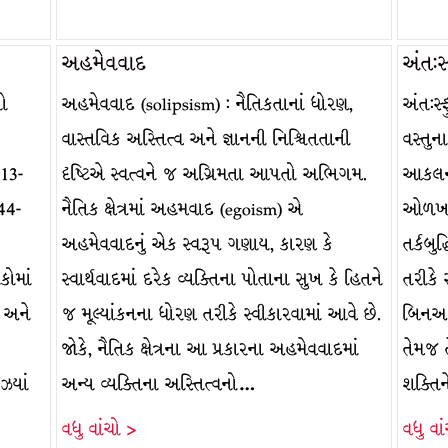
અહમેવવાદ
અંત:સ
નો
અહમેવવાદ (solipsism) : નૈતિકતાનાં ધોરણ,
અંત:સ
વાસ્તવિક અસ્તિત્વ અને જ્ઞાનની નિશ્ચિતતાની
વસ્તુ
813-
દૃષ્ટિએ સ્વત્વને જ અગ્રિમતા આપતો અભિગમ.
આકલન ત
44-
નૈતિક ક્ષેત્રમાં અહમવાદ (egoism) એ
ઓળખવા
અહમેવવાદનું એક સ્વરૂપ ગણાય, કારણ કે
તર્કબુદ
કોમાં
સ્વાર્થવાદમાં દરેક વ્યક્તિના પોતાના સુખ કે હિતને
તરીકે 
) અને
જ મૂલ્યાંકનના ધોરણ તરીકે સ્વીકારવામાં આવે છે.
બિનઅનુ
જોકે, નૈતિક ક્ષેત્રના આ પ્રકારના અહમેવવાદમાં
તેમજ ત
્યાં
અન્ય વ્યક્તિના અસ્તિત્વનો…
શક્તિ
વધુ વાંચો >
વધુ વા