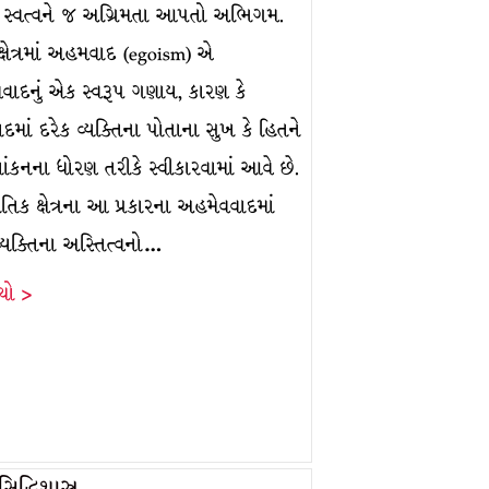
િએ સ્વત્વને જ અગ્રિમતા આપતો અભિગમ.
ક્ષેત્રમાં અહમવાદ (egoism) એ
વાદનું એક સ્વરૂપ ગણાય, કારણ કે
થવાદમાં દરેક વ્યક્તિના પોતાના સુખ કે હિતને
યાંકનના ધોરણ તરીકે સ્વીકારવામાં આવે છે.
નૈતિક ક્ષેત્રના આ પ્રકારના અહમેવવાદમાં
વ્યક્તિના અસ્તિત્વનો…
ંચો >
દ્ધિશાસ્ત્ર