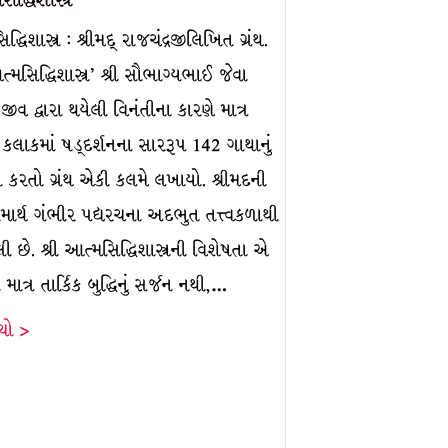
્ધિશાસ્ત્ર : શ્રીમદ્ રાજચંદ્રજીલિખિત ગ્રંથ.
આત્મસિદ્ધિશાસ્ત્ર’ શ્રી સૌભાગ્યભાઈ જેવા
ર જીવ દ્વારા થયેલી વિનંતીના કારણે માત્ર
 કલાકમાં ષડ્દર્શનના સારરૂપ 142 ગાથાનું
 કરતો ગ્રંથ એકી કલમે લખાયો. શ્રીમદની
ાર્થ ગંભીર પદ્યરચના અદભુત તત્ત્વકળાથી
ેલી છે. શ્રી આત્મસિદ્ધિશાસ્ત્રની વિશેષતા એ
ે માત્ર તાર્કિક બુદ્ધિનું સર્જન નથી,…
ંચો >