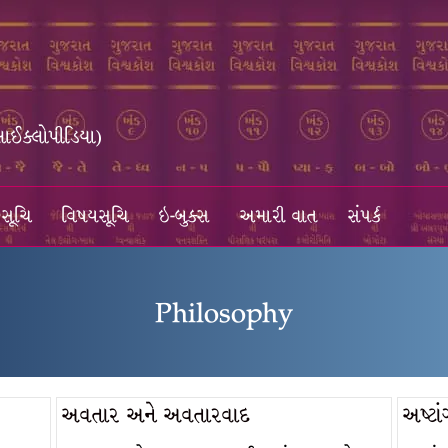
સાઈક્લોપીડિયા)
સૂચિ
વિષયસૂચિ
ઇ-બુક્સ
અમારી વાત
સંપર્ક
Philosophy
અવતાર અને અવતારવાદ
અષ્ટા