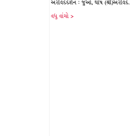
અરવિંદદર્શન : જુઓ, ઘોષ (શ્રી)અરવિંદ.
વધુ વાંચો >