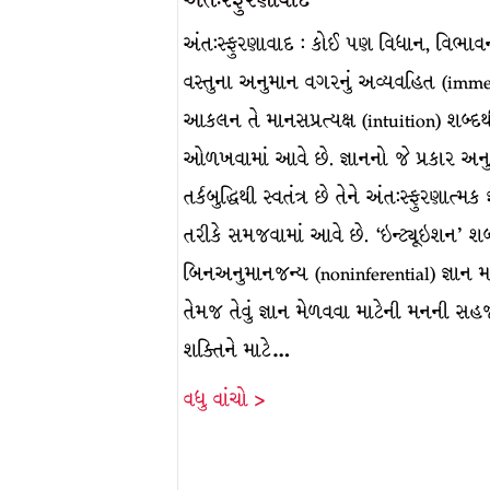
અંત:સ્ફુરણાવાદ : કોઈ પણ વિધાન, વિભાવન
વસ્તુના અનુમાન વગરનું અવ્યવહિત (imme
આકલન તે માનસપ્રત્યક્ષ (intuition) શબ્
ઓળખવામાં આવે છે. જ્ઞાનનો જે પ્રકાર અન
તર્કબુદ્ધિથી સ્વતંત્ર છે તેને અંત:સ્ફુરણાત્મક 
તરીકે સમજવામાં આવે છે. ‘ઇન્ટ્યૂઇશન’ શબ
બિનઅનુમાનજન્ય (noninferential) જ્ઞાન મ
તેમજ તેવું જ્ઞાન મેળવવા માટેની મનની સહ
શક્તિને માટે…
વધુ વાંચો >