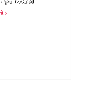
લર : જુઓ લેખનસામગ્રી.
ંચો >