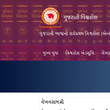
ગુજરાતી ભાષાનો સર્વપ્રથમ વિશ્વકોશ (એન્
મુખ્ય પૃષ્ઠ
વિશ્વકોશ ખંડસૂચિ
લેખક
લેખનસામગ્રી