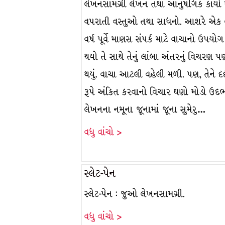
લેખનસામગ્રી લેખન તથા આનુષંગિક કાર્યો 
વપરાતી વસ્તુઓ તથા સાધનો. આશરે એક
વર્ષ પૂર્વે માણસ સંપર્ક માટે વાચાનો ઉપયો
થયો તે સાથે તેનું લાંબા અંતરનું વિચરણ પ
થયું. વાચા આટલી વહેલી મળી. પણ, તેને દૃદ
રૂપે અંકિત કરવાનો વિચાર ઘણો મોડો ઉદભ
લેખનના નમૂના જૂનામાં જૂના સુમેરુ…
વધુ વાંચો >
સ્લેટ-પેન
સ્લેટ-પેન : જુઓ લેખનસામગ્રી.
વધુ વાંચો >