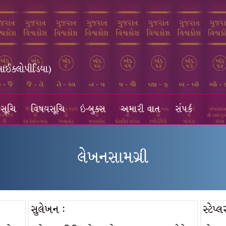
સાઈક્લોપીડિયા)
સૂચિ
વિષયસૂચિ
ઇ-બુક્સ
અમારી વાત
સંપર્ક
લેખનસામગ્રી
સુલેખન :
સ્ટેપ્લ