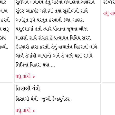
માટે
સુલેખન : વિવિધ હેતુ માટેના લખાણના અક્ષરોને
સ્ટેપ્
 લાખ
સુંદર આકર્ષક મરોડમાં તથા સુશોભનો સાથે
વધુ વા
ગ કરતો
અલંકૃત રૂપે પ્રસ્તુત કરવાની કળા. માણસ
ણ શરૂ
પશુદશામાં હતો ત્યારે પોતાના જૂથના બીજા
ૃશ્ય
માણસો સાથે સંચાર કે પ્રત્યાયન વિવિધ સરળ
વ્યો.
ઉદ્ગારો દ્વારા કરતો. તેનું વાચાતંત્ર વિકસતાં લાંબે
ગાળે તેમાંથી ભાષાનો અને તે પછી ઘણા સમયે
લિપિનો વિકાસ થયો.…
વધુ વાંચો >
હિસાબી યંત્રો
હિસાબી યંત્રો : જુઓ કેલ્ક્યુલેટર.
વધુ વાંચો >