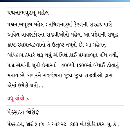
પદ્મનાભપુરમ્ મહેલ
પદ્મનાભપુરમ્ મહેલ : તમિળનાડુમાં કેરળની સરહદ પાસે
આવેલ ત્રાવણકોરના રાજવીઓનો મહેલ. આ પ્રદેશની સમૃદ્ધ
કાષ્ઠ-સ્થાપત્યકલાનો તે ઉત્કૃષ્ટ નમૂનો છે. આ મહેલનું
બાંધકામ ક્યારે શરૂ થયું એ વિશે કોઈ પ્રમાણભૂત નોંધ નથી,
પણ એમાંની જૂની ઇમારતો 1400થી 1500માં બંધાઈ હોવાનું
મનાય છે. કાળક્રમે રાજવંશના જુદા જુદા રાજવીઓ દ્વારા
એમાં ઉમેરો થતો…
વધુ વાંચો >
પૅક્સટન જોસેફ
પૅક્સટન, જોસેફ (જ. 3 ઑગસ્ટ 1803 બેડફૉર્ડશાયર, યુ. કે.;