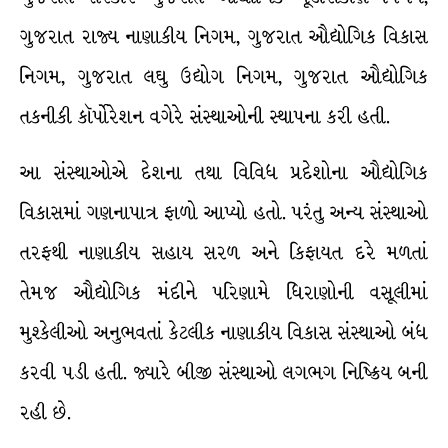
ગુજરાત રાજ્ય નાણાકીય નિગમ, ગુજરાત ઔદ્યોગિક વિકાસ
નિગમ, ગુજરાત લઘુ ઉદ્યોગ નિગમ, ગુજરાત ઔદ્યોગિક
તકનીકી કૉર્પોરેશન વગેરે સંસ્થાઓની સ્થાપના કરી હતી.
આ સંસ્થાઓએ દેશના તથા વિવિધ પ્રદેશોના ઔદ્યોગિક
વિકાસમાં ગણનાપાત્ર ફાળો આપ્યો હતો. પરંતુ અન્ય સંસ્થાઓ
તરફથી નાણાકીય સહાય સરળ અને કિફાયત દરે મળતાં
તેમજ ઔદ્યોગિક મંદીને પરિણામે ધિરાણોની વસૂલીમાં
મુશ્કેલીઓ અનુભવતાં કેટલીક નાણાકીય વિકાસ સંસ્થાઓ બંધ
કરવી પડી હતી. જ્યારે બીજી સંસ્થાઓ લગભગ નિષ્ક્રિય બની
રહી છે.