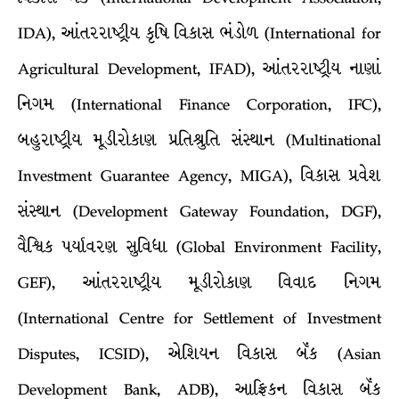
IDA), આંતરરાષ્ટ્રીય કૃષિ વિકાસ ભંડોળ (International for
Agricultural Development, IFAD), આંતરરાષ્ટ્રીય નાણાં
નિગમ (International Finance Corporation, IFC),
બહુરાષ્ટ્રીય મૂડીરોકાણ પ્રતિશ્રુતિ સંસ્થાન (Multinational
Investment Guarantee Agency, MIGA), વિકાસ પ્રવેશ
સંસ્થાન (Development Gateway Foundation, DGF),
વૈશ્ર્વિક પર્યાવરણ સુવિધા (Global Environment Facility,
GEF), આંતરરાષ્ટ્રીય મૂડીરોકાણ વિવાદ નિગમ
(International Centre for Settlement of Investment
Disputes, ICSID), એશિયન વિકાસ બૅંક (Asian
Development Bank, ADB), આફ્રિકન વિકાસ બૅંક