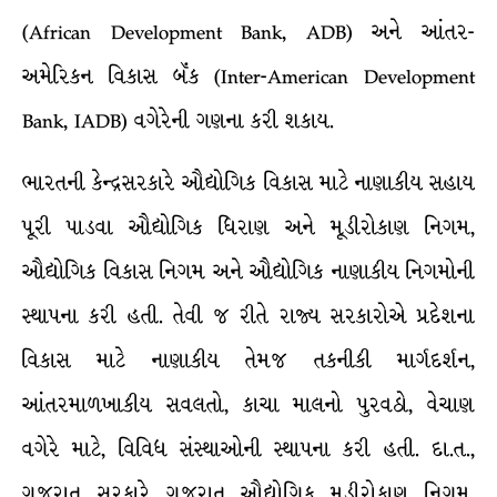
(African Development Bank, ADB) અને આંતર-
અમેરિકન વિકાસ બૅંક (Inter-American Development
Bank, IADB) વગેરેની ગણના કરી શકાય.
ભારતની કેન્દ્રસરકારે ઔદ્યોગિક વિકાસ માટે નાણાકીય સહાય
પૂરી પાડવા ઔદ્યોગિક ધિરાણ અને મૂડીરોકાણ નિગમ,
ઔદ્યોગિક વિકાસ નિગમ અને ઔદ્યોગિક નાણાકીય નિગમોની
સ્થાપના કરી હતી. તેવી જ રીતે રાજ્ય સરકારોએ પ્રદેશના
વિકાસ માટે નાણાકીય તેમજ તકનીકી માર્ગદર્શન,
આંતરમાળખાકીય સવલતો, કાચા માલનો પુરવઠો, વેચાણ
વગેરે માટે, વિવિધ સંસ્થાઓની સ્થાપના કરી હતી. દા.ત.,
ગુજરાત સરકારે ગુજરાત ઔદ્યોગિક મૂડીરોકાણ નિગમ,