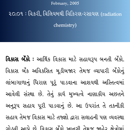
February, 2005
૨૦.૦૧ : વિકરી, વિલિયમથી વિકિરણ-રસાયણ (radiation
chemistry)
વિકાસ બૅંકો :
આર્થિક વિકાસ માટે સહાયરૂપ બનતી બૅંકો.
વિકાસ બૅંક અવિકસિત મૂડીબજાર તેમજ વ્યાપારી બૅંકોનું
લાંબાગાળાનું ધિરાણ પૂરું પાડવાના આશયથી અસ્તિત્વમાં
આવેલી સંસ્થા છે. તેનું કાર્ય મુખ્યત્વે નાણાકીય અછતને
અનુરૂપ સહાય પૂરી પાડવાનું છે. આ ઉપરાંત તે તકનીકી
સહાય તેમજ વિકાસ માટે તજ્જ્ઞો દ્વારા સલાહની પણ વ્યવસ્થા
ગોઠવી આપે છે. વિકાસ બૅંકો ખાનગી તેમજ જાહેર ક્ષેત્રોમાં