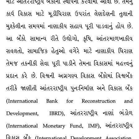
માટે આંતરરાષ્ટ્રીય બૅંકોની સ્થાપના કરવામાં આવી છે. તેમનું
કાર્ય વિકાસ માટે મૂડીધિરાણ ઉપરાંત લેણદેણની તુલાની
મુશ્કેલીના સમયમાં નાણાકીય સહાય પૂરી પાડવાનું હોય છે.
આ બૅંકો સામાન્ય રીતે ઉદ્યોગો, કૃષિ, આંતરમાળખાકીય
સવલતો, સામાજિક હેતુઓ વગેરે માટે નાણાકીય ધિરાણ
તેમજ તકનીકી સેવા પૂરી પાડીને તેમના વિકાસમાં મહત્ત્વનું
પ્રદાન કરે છે. વિશ્વની અગ્રગણ્ય વિકાસ બૅંકોમાં વિશ્વબૅંક
તરીકે જાણીતી આંતરરાષ્ટ્રીય પુન:નિર્માણ અને વિકાસ બૅંક
(International Bank for Reconstruction and
Development, IBRD), આંતરરાષ્ટ્રીય નાણાં ભંડોળ
(International Monetary Fund, IMF), આંતરરાષ્ટ્રીય
વિકાસ બૅંક (International Development Association,