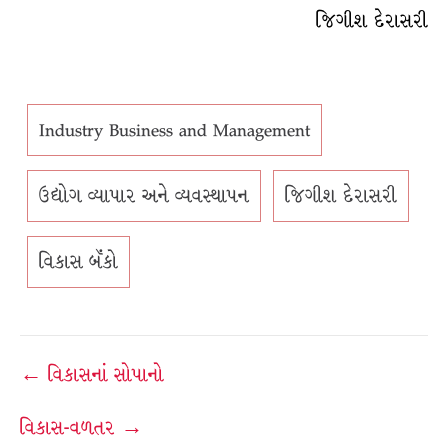
જિગીશ દેરાસરી
Industry Business and Management
ઉદ્યોગ વ્યાપાર અને વ્યવસ્થાપન
જિગીશ દેરાસરી
વિકાસ બૅંકો
Post
← વિકાસનાં સોપાનો
navigation
વિકાસ-વળતર →