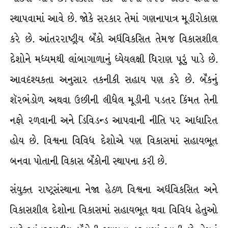
સ્થાપવામાં આવે છે. જોકે સરકાર તેમાં ગણનાપાત્ર મૂડીરોકાણ
કરે છે. આંતરરાષ્ટ્રીય બૅંકો અર્ધવિકસિત તેમજ વિકાસશીલ
દેશોને મધ્યમથી લાંબાગાળાનું ધ્યેયલક્ષી ધિરાણ પૂરું પાડે છે.
આવદૃશ્યકતા અનુસાર તકનીકી સહાય પણ કરે છે. બૅંકનું
શૅરભંડોળ અથવા ઉછીની લીધેલ મૂડીની પડતર કિંમત તેની
નફો રળવાની અને ડિવિડન્ડ આપવાની નીતિ પર આધારિત
હોય છે. વિશ્વના વિવિધ દેશોએ પણ વિકાસમાં સહાયભૂત
બનવા પોતાની વિકાસ બૅંકોની સ્થાપના કરી છે.
સંયુક્ત રાષ્ટ્રસંસ્થાના નેજા હેઠળ વિશ્વના અર્ધવિકસિત અને
વિકાસશીલ દેશોના વિકાસમાં સહાયભૂત થવા વિવિધ હેતુઓ