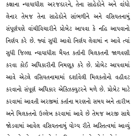
કક્ષાના ન્યાયાધીશ અરજદારને, તેના સાહેદોને અને વાંધો
લેનાર તેમજ તેના સાહેદોને સાંભળીને અને વસિયતનામું
સંપૂર્ણપણે વાંચીવિચારીને પ્રોબેટ આપવા કે નહિ આપવાનો
નિર્ણય કરે છે. જ્યાં સુધી આવો નિર્ણય લેવામાં ન આવે ત્યાં
સુધી જિલ્લા ન્યાયાધીશ મૈયત કર્તાની મિલકતની જાળવણી
કરવા કોઈ અધિકારીની નિમણૂક કરે છે. પ્રોબેટ આપવામાં
આવે એટલે વસિયતનામામાં દર્શાવેલી મિલકતોનો વહીવટ
કરવાનો સંપૂર્ણ અધિકાર એક્ઝિક્યુટરને મળે છે. પ્રોબેટ માટે
કરવામાં આવતી અરજીમાં કર્તાના મરણનો સમય અને તારીખ
અને મિલકતનો ઉલ્લેખ કરવામાં આવે છે તેમજ અરજી સાથે
જોડવામાં આવેલ વસિયતનામું યોગ્ય રીતે અસ્તિત્વમાં આવ્યું