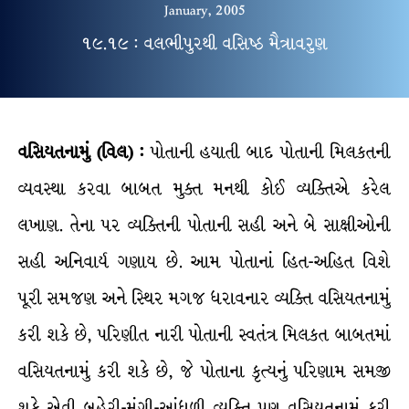
January, 2005
૧૯.૧૯ : વલભીપુરથી વસિષ્ઠ મૈત્રાવરુણ
વસિયતનામું (વિલ) :
પોતાની હયાતી બાદ પોતાની મિલકતની
વ્યવસ્થા કરવા બાબત મુક્ત મનથી કોઈ વ્યક્તિએ કરેલ
લખાણ. તેના પર વ્યક્તિની પોતાની સહી અને બે સાક્ષીઓની
સહી અનિવાર્ય ગણાય છે. આમ પોતાનાં હિત-અહિત વિશે
પૂરી સમજણ અને સ્થિર મગજ ધરાવનાર વ્યક્તિ વસિયતનામું
કરી શકે છે, પરિણીત નારી પોતાની સ્વતંત્ર મિલકત બાબતમાં
વસિયતનામું કરી શકે છે, જે પોતાના કૃત્યનું પરિણામ સમજી
શકે એવી બહેરી-મૂંગી-આંધળી વ્યક્તિ પણ વસિયતનામું કરી