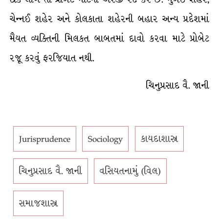
ચેન્નઈ શહેર અને કોલકાતા શહેરની બહાર અન્ય પ્રદેશમાં
મૈયત વ્યક્તિની મિલકત બાબતમાં દાવો કરવા માટે પ્રોબેટ
રજૂ કરવું ફરજિયાત નથી.
ચિનુપ્રસાદ વૈ. જાની
Jurisprudence
Sociology
કાયદાશાસ્ત્ર
ચિનુપ્રસાદ વૈ. જાની
વસિયતનામું (વિલ)
સમાજશાસ્ત્ર