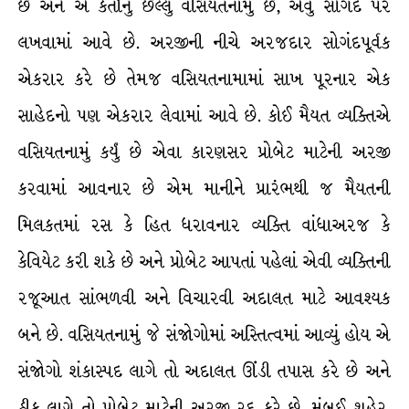
છે અને એ કર્તાનું છેલ્લું વસિયતનામું છે, એવું સોગંદ પર
લખવામાં આવે છે. અરજીની નીચે અરજદાર સોગંદપૂર્વક
એકરાર કરે છે તેમજ વસિયતનામામાં સાખ પૂરનાર એક
સાહેદનો પણ એકરાર લેવામાં આવે છે. કોઈ મૈયત વ્યક્તિએ
વસિયતનામું કર્યું છે એવા કારણસર પ્રોબેટ માટેની અરજી
કરવામાં આવનાર છે એમ માનીને પ્રારંભથી જ મૈયતની
મિલકતમાં રસ કે હિત ધરાવનાર વ્યક્તિ વાંધાઅરજ કે
કેવિયેટ કરી શકે છે અને પ્રોબેટ આપતાં પહેલાં એવી વ્યક્તિની
રજૂઆત સાંભળવી અને વિચારવી અદાલત માટે આવશ્યક
બને છે. વસિયતનામું જે સંજોગોમાં અસ્તિત્વમાં આવ્યું હોય એ
સંજોગો શંકાસ્પદ લાગે તો અદાલત ઊંડી તપાસ કરે છે અને
ઠીક લાગે તો પ્રોબેટ માટેની અરજી રદ કરે છે. મુંબઈ શહેર,