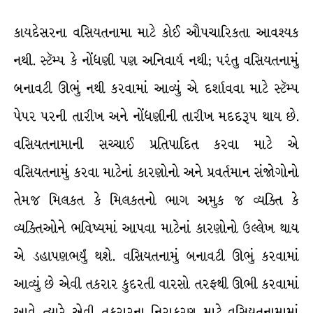
કાયદેસરના વસિયતનામા માટે કોઈ ઔપચારિકતા આવશ્યક
નથી. સ્ટૅમ્પ કે નોંધણી પણ અનિવાર્ય નથી; પરંતુ વસિયતનામું
બનાવટી ઊભું નથી કરવામાં આવ્યું એ દર્શાવવા માટે સ્ટૅમ્પ
પેપર પરની તારીખ અને નોંધણીની તારીખ મદદરૂપ થાય છે.
વસિયતનામાની સચ્ચાઈ પ્રતિપાદિત કરવા માટે એ
વસિયતનામું કરવા માટેનાં કારણોનો અને પ્રવર્તમાન સંજોગોનો
તેમજ મિલકત કે મિલકતનો ભાગ અમુક જ વ્યક્તિ કે
વ્યક્તિઓને ભવિષ્યમાં આપવા માટેનાં કારણોનો ઉલ્લેખ થાય
એ ડહાપણભર્યું થશે. વસિયતનામું બનાવટી ઊભું કરવામાં
આવ્યું છે એવી તકરાર કુદરતી વારસો તરફથી ઊભી કરવામાં
આવે ત્યારે એવી તકરારના નિરાકરણ માટે વસિયતનામામાં