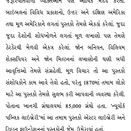
જરૂરિયાતવાળી વ્યક્તિઓને પણ આર્થિક મદદ કરતા.
બાઇબલનાં વિવિધ પ્રકાશનો, ઉત્તર અને દક્ષિણ અમેરિકા
તથા મૂળ અમેરિકાને લગતાં પુસ્તકો તેમણે એકઠાં કરેલાં. જુદા
જુદા દેશોની શોધખોળને લગતાં મૂળ લખાણો પણ તેમણે
ઠેરઠેરથી મેળવી એકત્ર કરેલાં. જૉન બનિયન, વિલિયમ
શેક્સપિયર અને જૉન મિલ્ટનનાં લખાણોની ઘણી બધી
આવૃત્તિઓ તેમણે સંગ્રહેલી. મૂળ વિચાર તો આ પુસ્તકો
સંશોધકોને કામ આવે તેવો હતો, પરંતુ 1870માં તમામ લોકો
માટે આ પુસ્તકો તેમણે સુલભ કરી આપવાની વ્યવસ્થા કરેલી.
પોતાના ખાનગી ગ્રંથાલયમાં 85,000 ગ્રંથો હતા. ‘ન્યૂયૉર્ક
પબ્લિક લાઇબ્રેરી’માં આ તમામ પુસ્તકો ઍસ્ટર લાઇબ્રેરી અને
ટિલ્ડન ફાઉન્ડેશનનાં પુસ્તકોની જેમ, ઉમેરાયાં હતાં.