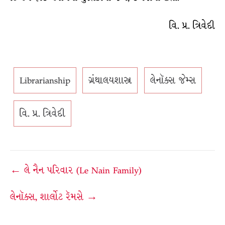
વિ. પ્ર. ત્રિવેદી
Librarianship
ગ્રંથાલયશાસ્ત્ર
લેનૉક્સ જેમ્સ
વિ. પ્ર. ત્રિવેદી
Post
← લે નૈન પરિવાર (Le Nain Family)
navigation
લેનૉક્સ, શાર્લોટ રૅમસે →