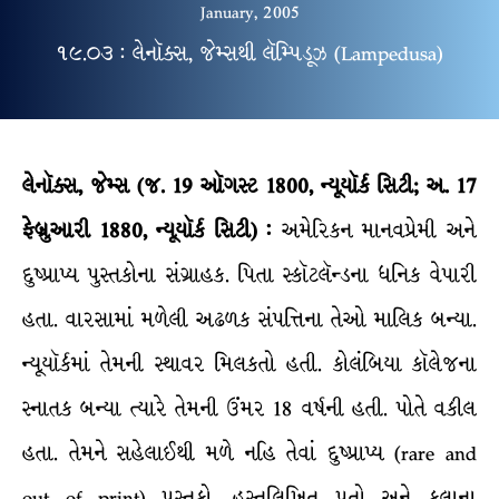
January, 2005
૧૯.૦૩ : લેનૉક્સ, જેમ્સથી લૅમ્પિડૂઝ (Lampedusa)
લેનૉક્સ, જેમ્સ (જ. 19 ઑગસ્ટ 1800, ન્યૂયૉર્ક સિટી; અ. 17
ફેબ્રુઆરી 1880, ન્યૂયૉર્ક સિટી) :
અમેરિકન માનવપ્રેમી અને
દુષ્પ્રાપ્ય પુસ્તકોના સંગ્રાહક. પિતા સ્કૉટલૅન્ડના ધનિક વેપારી
હતા. વારસામાં મળેલી અઢળક સંપત્તિના તેઓ માલિક બન્યા.
ન્યૂયૉર્કમાં તેમની સ્થાવર મિલકતો હતી. કોલંબિયા કૉલેજના
સ્નાતક બન્યા ત્યારે તેમની ઉંમર 18 વર્ષની હતી. પોતે વકીલ
હતા. તેમને સહેલાઈથી મળે નહિ તેવાં દુષ્પ્રાપ્ય (rare and
out of print) પુસ્તકો, હસ્તલિખિત પ્રતો અને કલાના