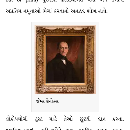
અપ્રતિમ નમૂનાઓ ભેગાં કરવાનો અનહદ શોખ હતો.
જેમ્સ લેનોક્સ
લોકોપયોગી ટ્રસ્ટ માટે તેઓ છૂટથી દાન કરતા.