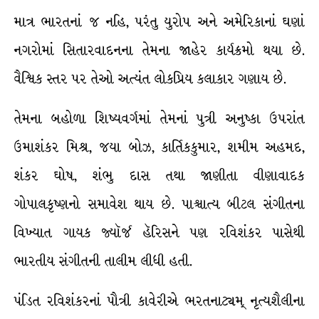
માત્ર ભારતનાં જ નહિ, પરંતુ યુરોપ અને અમેરિકાનાં ઘણાં
નગરોમાં સિતારવાદનના તેમના જાહેર કાર્યક્રમો થયા છે.
વૈશ્ર્વિક સ્તર પર તેઓ અત્યંત લોકપ્રિય કલાકાર ગણાય છે.
તેમના બહોળા શિષ્યવર્ગમાં તેમનાં પુત્રી અનુષ્કા ઉપરાંત
ઉમાશંકર મિશ્ર, જયા બોઝ, કાર્તિકકુમાર, શમીમ અહમદ,
શંકર ઘોષ, શંભુ દાસ તથા જાણીતા વીણાવાદક
ગોપાલકૃષ્ણનો સમાવેશ થાય છે. પાશ્ર્ચાત્ય બીટલ સંગીતના
વિખ્યાત ગાયક જ્યૉર્જ હૅરિસને પણ રવિશંકર પાસેથી
ભારતીય સંગીતની તાલીમ લીધી હતી.
પંડિત રવિશંકરનાં પૌત્રી કાવેરીએ ભરતનાટ્યમ્ નૃત્યશૈલીના