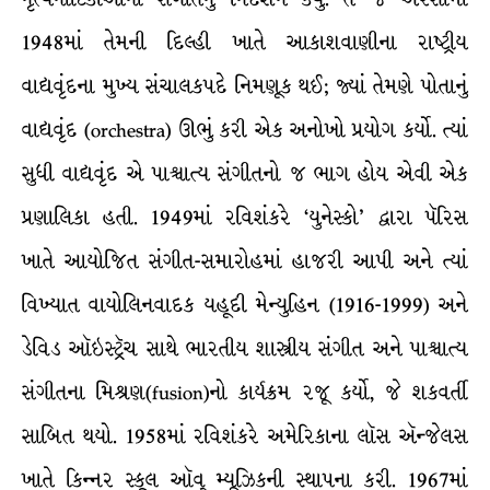
1948માં તેમની દિલ્હી ખાતે આકાશવાણીના રાષ્ટ્રીય
વાદ્યવૃંદના મુખ્ય સંચાલકપદે નિમણૂક થઈ; જ્યાં તેમણે પોતાનું
વાદ્યવૃંદ (orchestra) ઊભું કરી એક અનોખો પ્રયોગ કર્યો. ત્યાં
સુધી વાદ્યવૃંદ એ પાશ્ર્ચાત્ય સંગીતનો જ ભાગ હોય એવી એક
પ્રણાલિકા હતી. 1949માં રવિશંકરે ‘યુનેસ્કો’ દ્વારા પૅરિસ
ખાતે આયોજિત સંગીત-સમારોહમાં હાજરી આપી અને ત્યાં
વિખ્યાત વાયોલિનવાદક યહૂદી મેન્યુહિન (1916-1999) અને
ડેવિડ ઑઇસ્ટ્રૅચ સાથે ભારતીય શાસ્ત્રીય સંગીત અને પાશ્ર્ચાત્ય
સંગીતના મિશ્રણ(fusion)નો કાર્યક્રમ રજૂ કર્યો, જે શકવર્તી
સાબિત થયો. 1958માં રવિશંકરે અમેરિકાના લૉસ ઍન્જેલસ
ખાતે કિન્નર સ્કૂલ ઑવ્ મ્યૂઝિકની સ્થાપના કરી. 1967માં