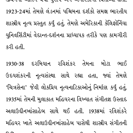
1923-24માં તેમણે લંડનમાં પશ્ચિમના દર્શકો સમક્ષ ભારતીય
શાસ્ત્રીય નૃત્ય પ્રસ્તુત કર્યું હતું. તેમણે અમેરિકાની કૅલિફૉર્નિયા
યુનિવર્સિટીમાં વેદાન્ત-દર્શનના પ્રાધ્યાપક તરીકે પણ કામગીરી
કરી હતી.
1930-38 દરમિયાન રવિશંકર તેમના મોટા ભાઈ
ઉદયશંકરની નૃત્યસંસ્થા સાથે રહ્યા હતા, જ્યાં તેમણે
‘ચિત્રસેના’ જેવી લોકપ્રિય નૃત્યનાટિકાઓનું નિર્માણ કર્યું હતું.
1935માં તેમની મુલાકાત મહિયરના વિખ્યાત સંગીતજ્ઞ ઉસ્તાદ
અલાઉદ્દીનખાંસાહેબ સાથે થઈ હતી. 1938માં રવિશંકરે
મહિયર ખાતે અલાઉદ્દીનખાંસાહેબ પાસેથી શાસ્ત્રીય સંગીતની