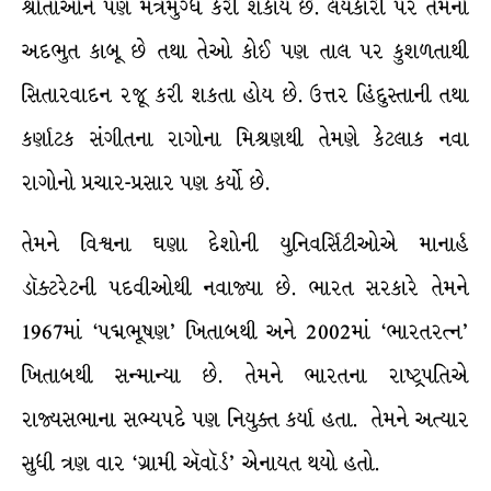
શ્રોતાઓને પણ મંત્રમુગ્ધ કરી શકાય છે. લયકારી પર તેમનો
અદભુત કાબૂ છે તથા તેઓ કોઈ પણ તાલ પર કુશળતાથી
સિતારવાદન રજૂ કરી શકતા હોય છે. ઉત્તર હિંદુસ્તાની તથા
કર્ણાટક સંગીતના રાગોના મિશ્રણથી તેમણે કેટલાક નવા
રાગોનો પ્રચાર-પ્રસાર પણ કર્યો છે.
તેમને વિશ્વના ઘણા દેશોની યુનિવર્સિટીઓએ માનાર્હ
ડૉક્ટરેટની પદવીઓથી નવાજ્યા છે. ભારત સરકારે તેમને
1967માં ‘પદ્મભૂષણ’ ખિતાબથી અને 2002માં ‘ભારતરત્ન’
ખિતાબથી સન્માન્યા છે. તેમને ભારતના રાષ્ટ્રપતિએ
રાજ્યસભાના સભ્યપદે પણ નિયુક્ત કર્યા હતા. તેમને અત્યાર
સુધી ત્રણ વાર ‘ગ્રામી ઍવૉર્ડ’ એનાયત થયો હતો.