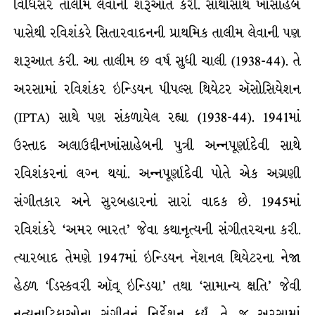
વિધિસર તાલીમ લેવાની શરૂઆત કરી. સાથોસાથ ખાંસાહેબ
પાસેથી રવિશંકરે સિતારવાદનની પ્રાથમિક તાલીમ લેવાની પણ
શરૂઆત કરી. આ તાલીમ છ વર્ષ સુધી ચાલી (1938-44). તે
અરસામાં રવિશંકર ઇન્ડિયન પીપલ્સ થિયેટર ઍસોસિયેશન
(IPTA) સાથે પણ સંકળાયેલ રહ્યા (1938-44). 1941માં
ઉસ્તાદ અલાઉદ્દીનખાંસાહેબની પુત્રી અન્નપૂર્ણાદેવી સાથે
રવિશંકરનાં લગ્ન થયાં. અન્નપૂર્ણાદેવી પોતે એક અગ્રણી
સંગીતકાર અને સુરબહારનાં સારાં વાદક છે. 1945માં
રવિશંકરે ‘અમર ભારત’ જેવા કથાનૃત્યની સંગીતરચના કરી.
ત્યારબાદ તેમણે 1947માં ઇન્ડિયન નૅશનલ થિયેટરના નેજા
હેઠળ ‘ડિસ્કવરી ઑવ્ ઇન્ડિયા’ તથા ‘સામાન્ય ક્ષતિ’ જેવી
નૃત્યનાટિકાઓના સંગીતનું નિર્દેશન કર્યું. તે જ અરસામાં