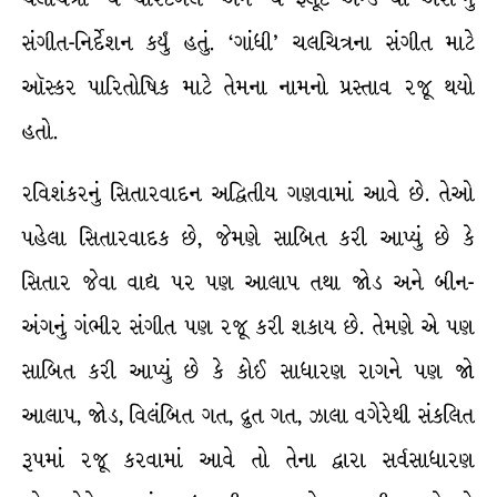
સંગીત-નિર્દેશન કર્યું હતું. ‘ગાંધી’ ચલચિત્રના સંગીત માટે
ઑસ્કર પારિતોષિક માટે તેમના નામનો પ્રસ્તાવ રજૂ થયો
હતો.
રવિશંકરનું સિતારવાદન અદ્વિતીય ગણવામાં આવે છે. તેઓ
પહેલા સિતારવાદક છે, જેમણે સાબિત કરી આપ્યું છે કે
સિતાર જેવા વાદ્ય પર પણ આલાપ તથા જોડ અને બીન-
અંગનું ગંભીર સંગીત પણ રજૂ કરી શકાય છે. તેમણે એ પણ
સાબિત કરી આપ્યું છે કે કોઈ સાધારણ રાગને પણ જો
આલાપ, જોડ, વિલંબિત ગત, દ્રુત ગત, ઝાલા વગેરેથી સંકલિત
રૂપમાં રજૂ કરવામાં આવે તો તેના દ્વારા સર્વસાધારણ