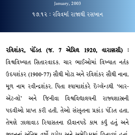
January, 2003
૧૭.૧૨ : રવિવર્મા રાજાથી રસખાન
રવિશંકર, પંડિત (જ. 7 એપ્રિલ 1920, વારાણસી) :
વિશ્વવિખ્યાત સિતારવાદક. ચાર ભાઈઓમાં વિખ્યાત નર્તક
ઉદયશંકર (1900-77) સૌથી મોટા અને રવિશંકર સૌથી નાના.
મૂળ નામ રવીન્દ્રશંકર. પિતા શ્યામાશંકરે ઇંગ્લૅન્ડથી ‘બાર-
ઍટ-લૉ’ અને જિનીવા વિશ્વવિદ્યાલયની રાજ્યશાસ્ત્રની
પદવીઓ પ્રાપ્ત કરી હતી. તેઓ સંસ્કૃતના પ્રકાંડ પંડિત હતા.
તેમણે ઝાલાવાડ રિયાસતના દીવાનપદે કામ કર્યું હતું અને
જીવનનાં અંતિમ વર્ષો યુરોપ અને અમેરિકામાં વિતાવ્યાં હતાં.