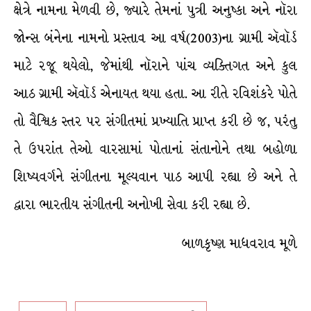
ક્ષેત્રે નામના મેળવી છે, જ્યારે તેમનાં પુત્રી અનુષ્કા અને નૉરા
જોન્સ બંનેના નામનો પ્રસ્તાવ આ વર્ષ(2003)ના ગ્રામી ઍવૉર્ડ
માટે રજૂ થયેલો, જેમાંથી નૉરાને પાંચ વ્યક્તિગત અને કુલ
આઠ ગ્રામી ઍવૉર્ડ એનાયત થયા હતા. આ રીતે રવિશંકરે પોતે
તો વૈશ્ર્વિક સ્તર પર સંગીતમાં પ્રખ્યાતિ પ્રાપ્ત કરી છે જ, પરંતુ
તે ઉપરાંત તેઓ વારસામાં પોતાનાં સંતાનોને તથા બહોળા
શિષ્યવર્ગને સંગીતના મૂલ્યવાન પાઠ આપી રહ્યા છે અને તે
દ્વારા ભારતીય સંગીતની અનોખી સેવા કરી રહ્યા છે.
બાળકૃષ્ણ માધવરાવ મૂળે