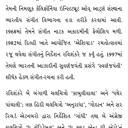
તેમની નિમણૂક કૅલિફૉર્નિયા ઇન્સ્ટિટ્યૂટ ઑવ્ આર્ટ્સ સંસ્થાના
ભારતીય સંગીત વિભાગના વડા તરીકે કરવામાં આવી.
1968માં તેમને સંગીત નાટક અકાદમીની ફેલોશિપ મળી.
1982માં દિલ્હી ખાતે આયોજિત ‘એશિયાડ’ રમતોત્સવમાં
રજૂ થયેલા સંગીતનું નિર્દેશન રવિશંકરે જ કર્યું હતું. 1997માં
તેમણે ભારતની આઝાદીની સુવર્ણજયંતી પ્રસંગે ‘સ્વર્ણજયંતી’
શીર્ષક હેઠળ સંગીત-રચના કરી હતી.
રવિશંકરે બે બંગાળી ચલચિત્રો ‘કાબુલીવાલા’ અને ‘પથેર
પાંચાલી’; ત્રણ હિંદી ચલચિત્રો ‘અનુરાધા’, ‘ગોદાન’ અને સર
રિચર્ડ એટનબરો દ્વારા નિર્દેશિત ‘ગાંધી’ તથા બે અંગ્રેજી
ચલચિત્રો ‘ધ ચૅરિટેબલ’ અને ‘ધ ફ્લૂટ ઍન્ડ ધી ઍરો’નું