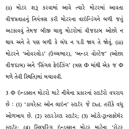
(ii) મોટર શરૂ કરવામાં આવે ત્યારે મોટરમાં આવતા
વીજપ્રવાહનું નિયંત્રણ કરી મોટરના વાઇન્ડિંગને બળી જતું
અટકાવવું તેમજ બીજી ચાલુ મોટરોમાં વીજદાબ ઓછો ન
થાય અને તે પણ બળી કે બંધ ન પડી જાય તે જોવું. (iii)
મોટરને ‘ઓવરલોડ’ (ઉચ્ચભાર), ‘અન્ડર વોલ્ટેજ’ (ઓછા
વીજદાબ) અને ‘સિંગલ ફેઇઝિંગ’ (ત્રણ Φ માંથી એક જ Φ
મળે તેવી સ્થિતિ)માં બચાવવી.
3 Φ ઇન્ડક્શન મોટરો માટે નીચેના પ્રકારનાં સ્ટાર્ટરો વપરાય
છે : (1) ‘ડાયરેક્ટ ઑન લાઇન’ સ્ટાર્ટર જે DoL તરીકે વધુ
ઓળખાય છે. (2) સ્ટારડેલ્ટા સ્ટાર્ટર; (3) ઑટો-ટ્રાન્સફૉર્મર
સ્ટાર્ટર; (4) સ્લિપરિંગ ઇન્ડક્શન મોટર માટેના ‘રોટર