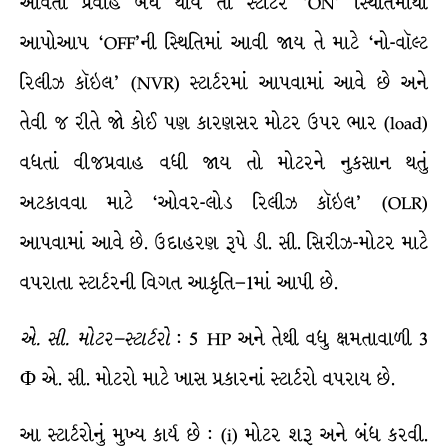
આવતો પ્રવાહ બંધ થાય તો સ્ટાર્ટર ‘ON’ સ્થિતિમાંથી
આપોઆપ ‘OFF’ની સ્થિતિમાં આવી જાય તે માટે ‘નો-વૉલ્ટ
રિલીઝ કૉઇલ’ (NVR) સ્ટાર્ટરમાં આપવામાં આવે છે અને
તેવી જ રીતે જો કોઈ પણ કારણસર મોટર ઉપર ભાર (load)
વધતાં વીજપ્રવાહ વધી જાય તો મોટરને નુકસાન થતું
અટકાવવા માટે ‘ઓવર-લોડ રિલીઝ કૉઇલ’ (OLR)
આપવામાં આવે છે. ઉદાહરણ રૂપે ડી. સી. સિરીઝ-મોટર માટે
વપરાતા સ્ટાર્ટરની વિગત આકૃતિ–1માં આપી છે.
એ
.
સી
.
મોટર
–
સ્ટાર્ટરો
: 5 HP અને તેથી વધુ ક્ષમતાવાળી 3
Φ એ. સી. મોટરો માટે ખાસ પ્રકારનાં સ્ટાર્ટરો વપરાય છે.
આ સ્ટાર્ટરોનું મુખ્ય કાર્ય છે : (i) મોટર શરૂ અને બંધ કરવી.