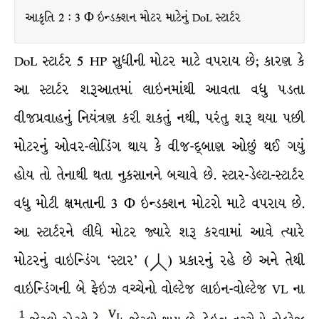
આકૃતિ 2 : 3 Φ ઇન્ડક્શન મોટર માટેનું DoL સ્ટાર્ટર
DoL સ્ટાર્ટર 5 HP સુધીની મોટર માટે વપરાય છે; કારણ કે
આ સ્ટાર્ટર શરૂઆતમાં લાઇનમાંથી આવતા વધુ પડતા
વીજપ્રવાહનું નિયંત્રણ કરી શકતું નથી, પરંતુ શરૂ થયા પછી
મોટરનું ઓવર-લોડિંગ થાય કે વીજ-દ્બાણ ઓછું થઈ ગયું
હોય તો તેનાથી થતા નુકસાનને બચાવે છે. સ્ટાર-ડેલ્ટા-સ્ટાર્ટર
વધુ મોટી ક્ષમતાની 3 Φ ઇન્ડક્શન મોટરો માટે વપરાય છે.
આ સ્ટાર્ટરને લીધે મોટર જ્યારે શરૂ કરવામાં આવે ત્યારે
મોટરનું વાઇન્ડિંગ ‘સ્ટાર’ (
) પ્રકારનું રહે છે અને તેથી
વાઇન્ડિંગની બે ફેઇઝ વચ્ચેનો વોલ્ટેજ લાઇન-વોલ્ટેજ VL ના