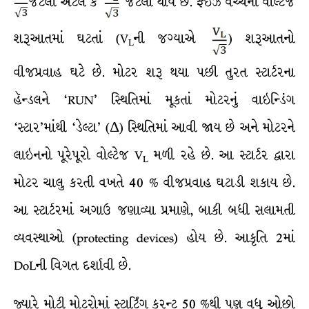
જેટલો એટલે કે
જેટલો થાય છે. ફેઇઝ વચ્ચેનો વોલ્ટેજ
શરૂઆતમાં ઘટતાં (V
ની જગ્યાએ
) શરૂઆતનો
L
વીજપ્રવાહ ઘટે છે. મોટર શરૂ થયા પછી તુરત સ્ટાર્ટરના
હૅન્ડલને ‘RUN’ સ્થિતિમાં મૂકતાં મોટરનું વાઇન્ડિંગ
‘સ્ટાર’માંથી ‘ડેલ્ટા’ (Δ) સ્થિતિમાં આવી જાય છે અને મોટરને
લાઇનનો પૂરેપૂરો વોલ્ટેજ V
મળી રહે છે. આ સ્ટાર્ટર દ્વારા
L
મોટર ચાલુ કરતી વખતે 40 % વીજપ્રવાહ ઘટાડી શકાય છે.
આ સ્ટાર્ટરમાં અગાઉ જણાવ્યા પ્રમાણે, બાકી બધી સલામતી
વ્યવસ્થાઓ (protecting devices) હોય છે. આકૃતિ 2માં
DoLની વિગત દર્શાવી છે.
જ્યારે મોટી મોટરોમાં સ્ટાર્ટિંગ કરન્ટ 50 %થી પણ વધુ ઓછો