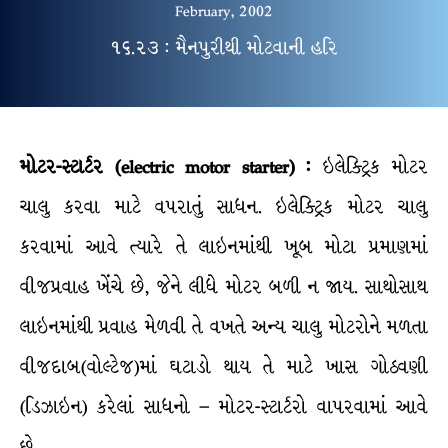
February, 2002
૧૬.૨૩ : મૈનપુરીથી મોટવાની હરિ
મોટર-સ્ટાર્ટર
(electric motor starter) :
ઇલેક્ટ્રિક મોટર
ચાલુ કરવા માટે વપરાતું સાધન. ઇલેક્ટ્રિક મોટર ચાલુ
કરવામાં આવે ત્યારે તે લાઇનમાંથી ખૂબ મોટા પ્રમાણમાં
વીજપ્રવાહ ખેંચે છે, જેને લીધે મોટર બળી ન જાય. સાથોસાથ
લાઇનમાંથી પ્રવાહ મેળવી તે વખતે અન્ય ચાલુ મોટરોને મળતા
વીજદાબ(વોલ્ટેજ)માં ઘટાડો થાય તે માટે ખાસ ગોઠવણી
(ડિઝાઇન) કરેલાં સાધનો – મોટર-સ્ટાર્ટરો વાપરવામાં આવે
છે.