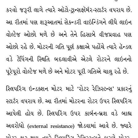
કરવો જરૂરી લાગે ત્યારે ઑટો-ટ્રાન્સફૉર્મર-સ્ટાર્ટર વપરાય છે.
આ રીતમાં પણ શરૂઆતમાં સેકન્ડરી વાઇન્ડિંગને લીધે લાઇન
વોલ્ટેજ ઓછો મળે છે અને તેને હિસાબે વીજપ્રવાહ પણ
ઓછો રહે છે. મોટરની ગતિ પૂર્ણ કક્ષાએ પહોંચે ત્યારે હૅન્ડલ
વડે ટેપિંગની સ્થિતિ બદલાવીએ એટલે રોટરને લાઇનનો
પૂરેપૂરો વોલ્ટેજ મળે છે અને મોટર પૂરી ગતિએ ચાલુ રહે છે.
સ્લિપરિંગ ઇન્ડક્શન મોટર માટે ‘રોટર રેઝિસ્ટન્સ’ પ્રકારનું
સ્ટાર્ટર વપરાય છે. આ રીતમાં મોટરના રોટર ઉપર સ્લિપરિંગ
આપેલી હોય છે. સ્લિપરિંગ ઉપર કાર્બન-બ્રશ વડે બાહ્ય
અવરોધો (external resistance) જોડવામાં આવે છે. જ્યારે