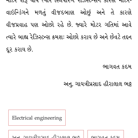
મોટર શરૂ થાય ત્યારે સ્લિપરિંગ રેઝિસ્ટન્સને કારણે મોટર-
વાઇન્ડિંગને મળતું વીજદબાણ ઓછું અને તે કારણે
વીજપ્રવાહ પણ ઓછો રહે છે. જ્યારે મોટર ગતિમાં આવે
ત્યારે બાહ્ય રેઝિસ્ટન્સ ક્રમશ: ઓછો કરાય છે અને છેવટે તદ્દન
દૂર કરાય છે.
ભાગવત કદમ
અનુ. ગાયત્રીપ્રસાદ હીરાલાલ ભટ્ટ
Electrical engineering
અનુ. ગાયત્રીપ્રસાદ હીરાલાલ ભટ્ટ
ભાગવત કદમ