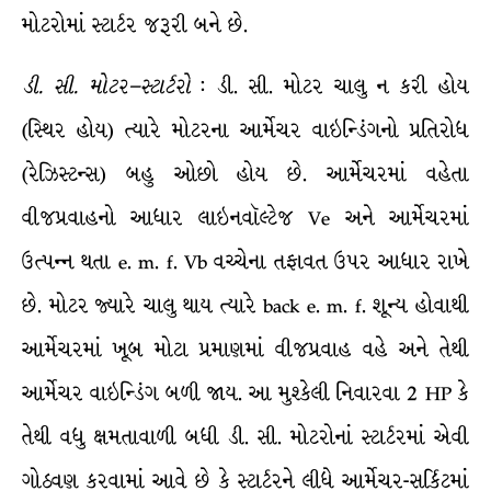
મોટરોમાં સ્ટાર્ટર જરૂરી બને છે.
ડી
.
સી
.
મોટર
–
સ્ટાર્ટરો
: ડી. સી. મોટર ચાલુ ન કરી હોય
(સ્થિર હોય) ત્યારે મોટરના આર્મેચર વાઇન્ડિંગનો પ્રતિરોધ
(રેઝિસ્ટન્સ) બહુ ઓછો હોય છે. આર્મેચરમાં વહેતા
વીજપ્રવાહનો આધાર લાઇનવૉલ્ટેજ Ve અને આર્મેચરમાં
ઉત્પન્ન થતા e. m. f. Vb વચ્ચેના તફાવત ઉપર આધાર રાખે
છે. મોટર જ્યારે ચાલુ થાય ત્યારે back e. m. f. શૂન્ય હોવાથી
આર્મેચરમાં ખૂબ મોટા પ્રમાણમાં વીજપ્રવાહ વહે અને તેથી
આર્મેચર વાઇન્ડિંગ બળી જાય. આ મુશ્કેલી નિવારવા 2 HP કે
તેથી વધુ ક્ષમતાવાળી બધી ડી. સી. મોટરોનાં સ્ટાર્ટરમાં એવી
ગોઠવણ કરવામાં આવે છે કે સ્ટાર્ટરને લીધે આર્મેચર-સર્કિટમાં