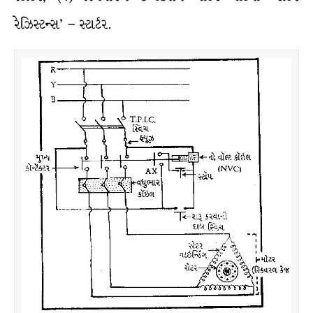
રેઝિસ્ટન્સ’ – સ્ટાર્ટર.