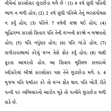
નીચેનાં કારણોસર છૂટાછેડા મળે છે : (1) 4 વર્ષ સુધી પતિની
ભાળ ન મળી હોય; (2) 2 વર્ષ સુધી પતિએ તેનું ભરણપોષણ
ન કર્યું હોય; (3) પતિને 7 વર્ષની સજા થઈ હોય; (4)
બુદ્ધિગમ્ય કારણો સિવાય પતિ તેની લગ્નની ફરજો ન બજાવતો
હોય; (5) પતિ નપુંસક હોય; (6) પતિ ગાંડો હોય; (7)
સગીરાવસ્થામાં કરેલું લગ્ન તેણે ફોક કર્યું હોય; (8) ઘણી
ક્રૂરતા આચરતો હોય. આ સિવાય મુસ્લિમ કાયદાએ
સ્વીકારેલાં બીજાં કારણોસર પણ તેને છૂટાછેડા મળે. ક. 4
મુજબ પતિ ધર્માંતર કરે તો લગ્ન ફોક થાય. પતિ ખોટી રીતે
પત્ની પર વ્યભિચારનો આરોપ મૂકે તો પત્નીને છૂટાછેડા મળી
શકે છે.