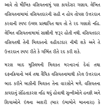
આવે તો મૌખિક વસિયતનામું પણ કાયદેસર ગણાય. લેખિત
વસિયતનામામાં વસિયતદારની સહી ન હોય તોપણ ઉત્તરદાન
કરવાની સ્પષ્ટ ઇચ્છા પ્રસ્થાપિત થાય તો તે રદ ગણાશે નહિ.
લેખિત વસિયતનામામાં સાક્ષીની જરૂર હોતી નથી. વસિયતદાર
વસિયતથી તેની મિલકતનો વહીવટદાર નીમી શકે અને તે
ઉત્તરદાન સ્પષ્ટ રીતે કે ગર્ભિત રીતે રદ કરી શકે.
મરણ બાદ મુસ્લિમની મિલકત મરનારનાં દેવાં તથા
દફનક્રિયાનો ખર્ચ તથા વૈધિક વસિયતનામાથી કરેલ ઉત્તરદાન
બાદ કરીને બાકીની મિલકત તેના વારસોને મળે. વસિયતના
કાયદાનું સંહિતાકરણ નહિ થયું હોવાથી સુન્નીઓને હનફી અને
શિયાઓને ઇથના અશરી (બાર ઇમામોને માનનારા) કે