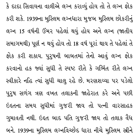
કે દાદા સિવાયના વાલીએ લગ્ન કરાવ્યું હોય તો તે લગ્ન ફોક
કરી શકે. 1939ના મુસ્લિમ લગ્નધારા મુજબ મુસ્લિમ છોકરીનું
લગ્ન 15 વર્ષની ઉંમર પહેલાં થયું હોય અને લગ્ન (જાતીય
સમાગમથી) પૂર્ણ ન થયું હોય તો 18 વર્ષ પૂરાં થાય તે પહેલાં તે
ફોક કરી શકાય. પુરુષની બાબતમાં તેનો આવું લગ્ન ફોક
કરવાનો હક જ્યાં સુધી તે સ્પષ્ટ રીતે કે ગર્ભિત રીતે લગ્ન
સ્વીકારે નહિ ત્યાં સુધી ચાલુ રહે છે. મરણશય્યા પર પડેલો
પુરુષ સળંગ ત્રણ વખત તલાકની જાહેરાત કરે અને પછી
ઇદ્દતના સમય સુધીમાં ગુજરી જાય તો પત્ની વારસાહક
ગુમાવતી નથી. ઇદ્દત બાદ પતિ ગુજરી જાય તો તલાક વૈધ
બને. 1939ના મુસ્લિમ લગ્નવિચ્છેદ ધારા નીચે મુસ્લિમ સ્ત્રીને