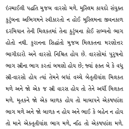
ઇસ્માઈલી પદ્ધતિ મુજબ વારસો મળે. મુસ્લિમ કાયદો સંયુક્ત
કુટુંબના અભિગમને સ્વીકારતો ન હોઈ મુસ્લિમના જીવનકાળ
દરમિયાન તેની મિલકતમાં તેના કુટુંબના કોઈ સભ્યનો ભાગ
હોતો નથી. કુરાનના સિદ્ધાંતો મુજબ મિલકતના મરણોત્તર
ભાગીદારો અને વારસો નિશ્ચિત હોય છે. વારસોમાં પુરુષનો
ભાગ સ્ત્રીના ભાગ કરતાં બમણો હોય છે; જ્યાં ફક્ત બે કે વધુ
સ્ત્રી-વારસો હોય ત્યાં તેમને બધાં વચ્ચે બેતૃતીયાંશ મિલકત
મળે અને જો એક જ સ્ત્રી વારસ હોય તો તેને અર્ધી મિલકત
મળે. મૃતકને જો એક બાળક હોય તો માબાપને એકષષ્ઠાંશ
ભાગ મળે અને જો બાળક ન હોય અને ભાઈ કે બહેન ન હોય
તો માને એકતૃતીયાંશ ભાગ મળે, નહિ તો એકષષ્ઠાંશ મળે.