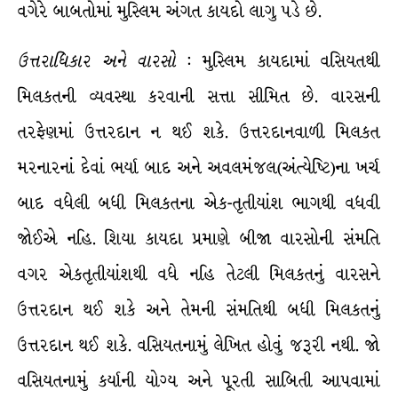
વગેરે બાબતોમાં મુસ્લિમ અંગત કાયદો લાગુ પડે છે.
ઉત્તરાધિકાર
અને
વારસો
: મુસ્લિમ કાયદામાં વસિયતથી
મિલકતની વ્યવસ્થા કરવાની સત્તા સીમિત છે. વારસની
તરફેણમાં ઉત્તરદાન ન થઈ શકે. ઉત્તરદાનવાળી મિલકત
મરનારનાં દેવાં ભર્યા બાદ અને અવલમંજલ(અંત્યેષ્ટિ)ના ખર્ચ
બાદ વધેલી બધી મિલકતના એક-તૃતીયાંશ ભાગથી વધવી
જોઈએ નહિ. શિયા કાયદા પ્રમાણે બીજા વારસોની સંમતિ
વગર એકતૃતીયાંશથી વધે નહિ તેટલી મિલકતનું વારસને
ઉત્તરદાન થઈ શકે અને તેમની સંમતિથી બધી મિલકતનું
ઉત્તરદાન થઈ શકે. વસિયતનામું લેખિત હોવું જરૂરી નથી. જો
વસિયતનામું કર્યાની યોગ્ય અને પૂરતી સાબિતી આપવામાં