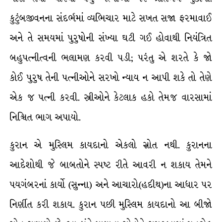
કુટુંબજીવનના સંદર્ભમાં વ્યભિચાર માટે સખત સજા ફરમાવાઈ
અને તે સમયમાં પુરુષોની સંખ્યા ઘટી ગઈ હોવાથી નિયંત્રિત
બહુપત્નીત્વની ભલામણ કરવી પડી; પરંતુ એ શરતે કે જો
કોઈ પુરુષ તેની પત્નીઓને સરખો ન્યાય ન આપી શકે તો તેણે
એક જ પત્ની કરવી. સ્ત્રીઓને કેટલાક હકો તેમજ વારસામાં
નિશ્ચિત ભાગ અપાયો.
કુરાન એ મુસ્લિમ કાયદાનો એકલો સ્રોત નથી. કુરાનના
આદેશોથી જે બાબતોને સ્પષ્ટ રીતે આવરી ન શકાય તેમને
પયગંબરનાં કાર્યો (સુન્ના) અને આચારો(હદીથ)ના આધાર પર
નિર્ણીત કરી શકાય. કુરાન પછી મુસ્લિમ કાયદાનો આ બીજો