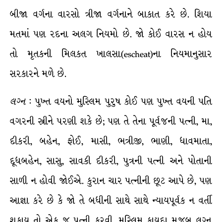
બીજા વર્ગના વારસો ત્રીજા વર્ગનાને બાકાત કરે છે. શિયા
મતમાં પણ રદના અલગ નિયમો છે. જો કોઈ વારસ ન હોય
તો મૃતકની મિલકત ખાલસા(escheat)ના નિયમાનુસાર
સરકારને મળે છે.
લગ્ન
: પુખ્ત વયનો મુસ્લિમ પુરુષ કોઈ પણ પુખ્ત વયની પતિ
વગરની સ્ત્રીને પરણી શકે છે; પણ તે તેના પૂર્વજની પત્ની, મા,
દીકરી, બહેન, ફોઈ, માસી, ભત્રીજી, ભાણી, ધાવમાતા,
દૂધબહેન, સાસુ, સાવકી દીકરી, પુત્રની પત્ની અને પોતાની
સાળી ન હોવી જોઈએ. કુરાન ચાર પત્નીની છૂટ આપે છે, પણ
આજ્ઞા કરે છે કે જો તે બધીની સાથે સાથે ન્યાયપૂર્વક ન વર્તી
શકાય તો એક જ પત્ની કરવી. મુસ્લિમ કાયદા મુજબ લગ્ન