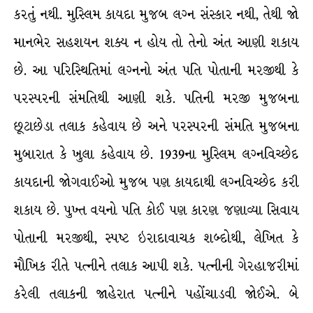
કરતું નથી. મુસ્લિમ કાયદા મુજબ લગ્ન સંસ્કાર નથી, તેથી જો
માનભેર સહશયન શક્ય ન હોય તો તેનો અંત આણી શકાય
છે. આ પરિસ્થિતિમાં લગ્નનો અંત પતિ પોતાની મરજીથી કે
પરસ્પરની સંમતિથી આણી શકે. પતિની મરજી મુજબના
છૂટાછેડા તલાક કહેવાય છે અને પરસ્પરની સંમતિ મુજબના
મુબારાત કે ખુલા કહેવાય છે. 1939ના મુસ્લિમ લગ્નવિચ્છેદ
કાયદાની જોગવાઈઓ મુજબ પણ કાયદાથી લગ્નવિચ્છેદ કરી
શકાય છે. પુખ્ત વયનો પતિ કોઈ પણ કારણ જણાવ્યા સિવાય
પોતાની મરજીથી, સ્પષ્ટ ઇરાદાવાચક શબ્દોથી, લેખિત કે
મૌખિક રીતે પત્નીને તલાક આપી શકે. પત્નીની ગેરહાજરીમાં
કરેલી તલાકની જાહેરાત પત્નીને પહોંચાડવી જોઈએ. બે