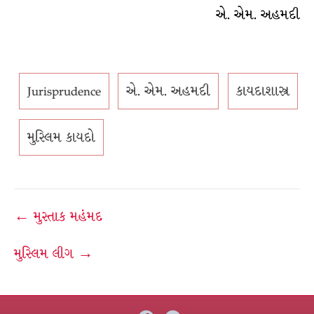
એ. એમ. અહમદી
Jurisprudence
એ. એમ. અહમદી
કાયદાશાસ્ત્ર
મુસ્લિમ કાયદો
Post
← મુસ્તાક મહંમદ
navigation
મુસ્લિમ લીગ →