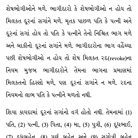
શેષભોગીઓને મળે. ભાગીદારો કે શેષભોગીઓ ન હોય તો
મિલકત દૂરનાં સગાંને મળે. મૃતક પાછળ પતિ કે પત્ની અને
દૂરનાં સગાં હોય તો પતિ કે પત્નીને તેનો નિશ્ચિત ભાગ મળે
અને બાકીનો દૂરનાં સગાંને મળે. ભાગીદારોના ભાગ વહેંચ્યા
પછી શેષભોગીઓ ન હોય તો શેષ મિલકત રદ(revoke)ના
નિયમ મુજબ ભાગીદારોને તેમના ભાગના પ્રમાણમાં
મિલકતનો હિસ્સો મળે, પણ દૂરનાં સગાંને ન મળે. રદના
નિયમનો લાભ પતિ કે પત્નીને મળતો નથી.
શિયા કાયદામાં દૂરનાં સગાંનો વર્ગ હોતો નથી. તેમનામાં (1)
પતિ, (2) પત્ની, (3) પિતા, (4) મા, (5) પુત્રી, (6) દૂધભાઈ,
(7) દૂધબહેન, (8) પૂર્ણ બહેન અને (9) સગોત્રી બહેન