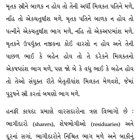
મૃતક સ્ત્રીને બાળક ન હોય તો તેની અર્ધી મિલકત પતિને મળે,
નહિ તો એકચતુર્થાંશ મળે. મૃતક પતિને બાળક ન હોય તો
પત્નીને એકચતુર્થાંશ ભાગ મળે, નહિ તો એકઅષ્ટમાંશ મળે.
મૃતકને ઉપર્યુક્ત નજીકના કોઈ વારસો ન હોય અને તેની
પાછળ ભાઈ કે બહેન હોય તો તે દરેકને મિલકતનો
એકષષ્ઠાંશ ભાગ મળે, પણ જો બે કે વધુ ભાઈ કે બહેન હોય
તો તેઓ સંયુક્ત રીતે બેતૃતીયાંશ મિલકત મેળવશે, જેમાં
પુરુષને સ્ત્રી કરતાં બમણો ભાગ મળે.
હનફી કાયદા પ્રમાણે વારસદારોના ત્રણ વિભાગો છે :
ભાગીદારો (sharers), શેષભોગીઓ (residuaries) અને
દૂરનાં સગાં. ભાગીદારોને નિશ્ચિત ભાગ મળે અને બાકીનું