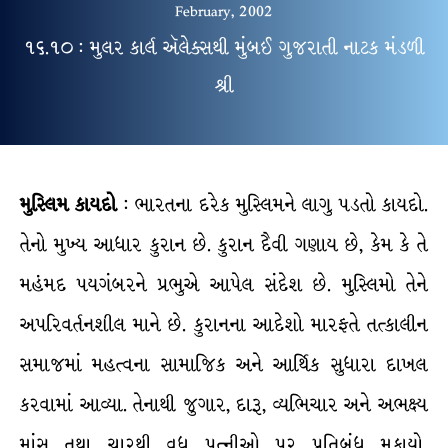
February, 2002
૧૬.૧૦ : મુલર કાર્લ ઍલેક્સથી મુંબઈ ગુજરાતી નાટક મંડળી
શ્રી
મુસ્લિમ કાયદો
: ભારતના દરેક મુસ્લિમને લાગુ પડતો કાયદો.
તેનો મુખ્ય આધાર કુરાન છે. કુરાન દૈવી ગણાય છે, કેમ કે તે
મહંમદ પયગંબરને પ્રભુએ આપેલ સંદેશ છે. મુસ્લિમો તેને
અપરિવર્તનશીલ માને છે. કુરાનના આદેશો મારફતે તત્કાલીન
સમાજમાં મહત્વના સામાજિક અને આર્થિક સુધારા દાખલ
કરવામાં આવ્યા. તેનાથી જુગાર, દારૂ, વ્યભિચાર અને અભક્ષ્ય
માંસ તથા ચારથી વધુ પત્નીઓ પર પ્રતિબંધ મુકાયો.