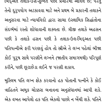
બિદ્અત તલાક-ઉસ-સુન્નત પછી પ્રચારમાં આવેલ છે; પરંતુ
તેનો દુરુપયોગ અટકાવવા માટે અને પ્રથમ બે પ્રકારની તલાકને
અનુસરવા માટે ન્યાયવિદો દ્વારા સાચા ઇસ્લામિક સિદ્ધાંતોના
સંદર્ભમાં રસ્તો શોધાવાની શક્યતા છે. ત્રીજી તલાકે અહસન
પછી કે તલાકે હસન પછી કે તલાક-ઉલ-બિદ્અત પછી
પતિપત્નીએ ફરી પરણવું હોય તો સ્ત્રીએ તે લગ્ન પહેલાં બીજા
કોઈ પુરુષ સાથે પરણીને લગ્નને (જાતીય સમાગમથી) પરિપૂર્ણ
કરીને, પછી છૂટાછેડા લઈને જ પરણી શકાય.
મુસ્લિમ પતિ લગ્ન ફોક કરવાનો હક પોતાની પત્નીને કે કોઈ
ત્રાહિતને અમુક ચોક્કસ બનાવના અનુસંધાનમાં આપી શકે.
એક વખત આપેલો હક પતિ એકલો પાછો ન ખેંચી શકે. પતિને