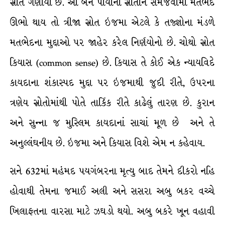
સ્રોત ગણાયો છે. આ બંને પાયાના સ્રોતોને સમજવામાં મતભેદ
ઊભો થાય તો ત્રીજા સ્રોત ઇજમા એટલે કે તજ્જ્ઞોના મંડળે
મતભેદના મુદ્દાઓ પર જાહેર કરેલ નિર્ણયોનો છે. ચોથો સ્રોત
કિયાસ (common sense) છે. કિયાસ તે કોઈ એક ન્યાયવિદે
કાયદાના શંકાસ્પદ મુદ્દા પર ઇજમાથી જુદી રીતે, ઉપરના
ત્રણેય સ્રોતોમાંથી પોતે તાર્કિક રીતે કાઢેલું તારણ છે. કુરાન
અને સુન્ના જ મુસ્લિમ કાયદાનાં સાચાં મૂળ છે અને તે
અનુલ્લંઘનીય છે. ઇજમા અને કિયાસ વિશે એમ ન કહેવાય.
સને 632માં મહંમદ પયગંબરના મૃત્યુ બાદ તેમને દીકરો નહિ
હોવાથી તેમના જમાઈ અલી અને સસરા અબુ બકર વચ્ચે
ખિલાફતના વારસા માટે ઝઘડો થયો. અબુ બકરે ખૂન વહાવી