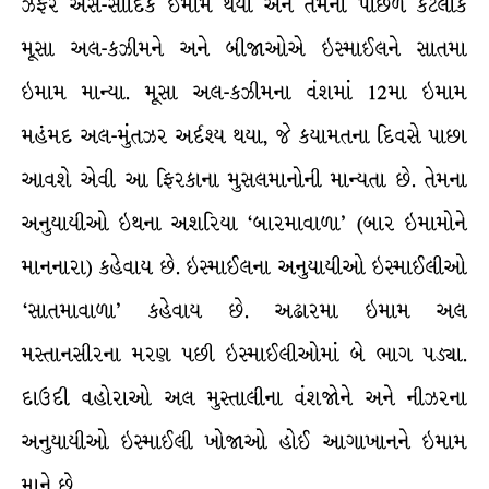
ઝફર અસ-સાદિક ઇમામ થયા અને તેમની પાછળ કેટલાકે
મૂસા અલ-કઝીમને અને બીજાઓએ ઇસ્માઈલને સાતમા
ઇમામ માન્યા. મૂસા અલ-કઝીમના વંશમાં 12મા ઇમામ
મહંમદ અલ-મુંતઝર અર્દશ્ય થયા, જે કયામતના દિવસે પાછા
આવશે એવી આ ફિરકાના મુસલમાનોની માન્યતા છે. તેમના
અનુયાયીઓ ઇથના અશરિયા ‘બારમાવાળા’ (બાર ઇમામોને
માનનારા) કહેવાય છે. ઇસ્માઈલના અનુયાયીઓ ઇસ્માઈલીઓ
‘સાતમાવાળા’ કહેવાય છે. અઢારમા ઇમામ અલ
મસ્તાનસીરના મરણ પછી ઇસ્માઈલીઓમાં બે ભાગ પડ્યા.
દાઉદી વહોરાઓ અલ મુસ્તાલીના વંશજોને અને નીઝરના
અનુયાયીઓ ઇસ્માઈલી ખોજાઓ હોઈ આગાખાનને ઇમામ
માને છે.