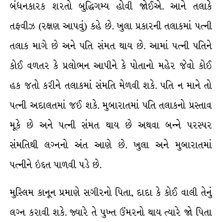
બંધનકારક શરતો બુદ્ધિગમ્ય હોવી જોઈએ. આને તલાકે
તફવીઝ (રક્ષણ આપવું) કહે છે. ખુલા પ્રકારની તલાકમાં પત્ની
તલાક માગે છે અને પતિ સંમત થાય છે. આમાં પત્ની પતિને
કોઈ વળતર કે પ્રલોભન આપીને કે પોતાનો મહેર જેવો કોઈ
હક જતો કરીને તલાકમાં સંમતિ મેળવી શકે. પતિ ન માને તો
પત્ની અદાલતમાં જઈ શકે. મુબારાતમાં પતિ તલાકનો પ્રસ્તાવ
મૂકે છે અને પત્ની સંમત થાય છે અથવા બન્ને પરસ્પર
સંમતિથી લગ્નનો અંત આણે છે. ખુલા અને મુબારાતમાં
પત્નીને ઇદ્દત પાળવી પડે છે.
મુસ્લિમ કાનૂન પ્રમાણે સગીરનો પિતા, દાદા કે કોઈ વાલી તેનું
લગ્ન કરાવી શકે. જ્યારે તે પુખ્ત ઉંમરનો થાય ત્યારે જો પિતા