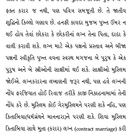
ફક્ત કરાર જ નથી, પણ પવિત્ર સમજૂતી છે. તે જાતીય
શુદ્ધિનો કિલ્લો ગણાય છે. હનફી કાયદા મુજબ પુખ્ત ઉંમર ન
થઈ હોય તેવાં છોકરા કે છોકરીનાં લગ્ન તેના પિતા, દાદા કે
વાલી કરાવી શકે. લગ્ન માટે એક પક્ષનો પ્રસ્તાવ અને બીજા
પક્ષની સ્વીકૃતિ પુખ્ત વયના સ્વસ્થ મગજના બે પુરુષ કે એક
પુરુષ અને બે સ્ત્રીઓની સાક્ષીમાં થઈ શકે. સાક્ષીઓ મુસ્લિમ
જોઈએ. લગ્નકરારના લખાણની જરૂર નથી, પણ હવે લગ્નની
નોંધ ફરજિયાત હોઈ રિવાજ તરીકે કાજી નિકાહનામામાં તેની
નોંધ કરે છે. મુસ્લિમ કોઈ ગેરમુસ્લિમને પરણી શકે નહિ, પણ
કિતાબિયા(ધર્મગ્રંથને માનનારા)ને પરણી શકે. શિયા મુસ્લિમ
કિતાબિયા સાથે મુતા (કરાર) લગ્ન (contract marriage) કરી