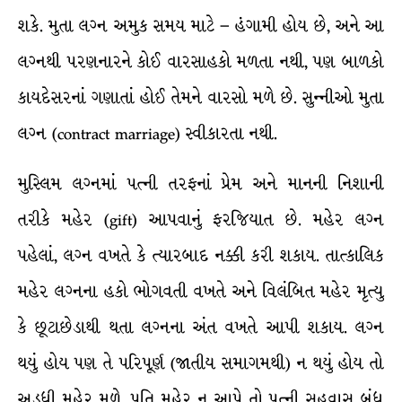
શકે. મુતા લગ્ન અમુક સમય માટે – હંગામી હોય છે, અને આ
લગ્નથી પરણનારને કોઈ વારસાહકો મળતા નથી, પણ બાળકો
કાયદેસરનાં ગણાતાં હોઈ તેમને વારસો મળે છે. સુન્નીઓ મુતા
લગ્ન (contract marriage) સ્વીકારતા નથી.
મુસ્લિમ લગ્નમાં પત્ની તરફનાં પ્રેમ અને માનની નિશાની
તરીકે મહેર (gift) આપવાનું ફરજિયાત છે. મહેર લગ્ન
પહેલાં, લગ્ન વખતે કે ત્યારબાદ નક્કી કરી શકાય. તાત્કાલિક
મહેર લગ્નના હકો ભોગવતી વખતે અને વિલંબિત મહેર મૃત્યુ
કે છૂટાછેડાથી થતા લગ્નના અંત વખતે આપી શકાય. લગ્ન
થયું હોય પણ તે પરિપૂર્ણ (જાતીય સમાગમથી) ન થયું હોય તો
અડધી મહેર મળે. પતિ મહેર ન આપે તો પત્ની સહવાસ બંધ