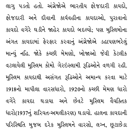
લાગુ પડતો હતો. અંગ્રેજોએ ભારતીય ફોજદારી કાયદો,
ફોજદારી અને દીવાની કાર્યવહીના કાયદાઓ, પુરાવાનો
કાયદો વગેરે ઘડીને જાહેર કાયદો બદલ્યો; પણ મુસ્લિમોના
અંગત કાયદામાં ફેરફાર કરવાનું અંગ્રેજોએ ડહાપણભરેલું
માન્યું નહિ. જોકે કચ્છી મેમણો, ખોજાઓ જેવી કેટલીક
વટલાયેલી મુસ્લિમ કોમો ગેરઇસ્લામી રૂઢિઓને વળગી રહી.
મુસ્લિમ કાયદાથી અસંગત રૂઢિઓને અમાન્ય કરવા માટે
1918નો માપીલા વારસધારો, 1920નો કચ્છી મેમણ ધારો
વગેરે કાયદા ઘડાયા અને છેવટે મુસ્લિમ વૈયક્તિક
ધારો(1937નું શરિયત-અમલીકરણ) ઘડાયો. હાલના કાયદાની
પરિસ્થિતિ મુજબ દરેક મુસ્લિમને વારસો, લગ્ન, છૂટાછેડા