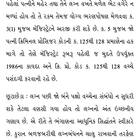
પહેલાં પત્નીને મહેર તથા તેને લગ્ન વખતે મળેલ ભેટ વગેરે ન
મળ્યાં હોય તો તે રકમ તેમજ યોગ્ય ભરણપોષણ મેળવવા ક.
3(1) મુજબ મૅજિસ્ટ્રેટને અરજી કરી શકે છે. ક. 5 મુજબ જો
પત્ની ક્રિમિનલ પ્રોસિજર કોડની ક. 125થી 128 પ્રમાણેના હક
માગે તો તેણે મૅજિસ્ટ્રેટ રૂબરૂ પહેલી જ મુદતે ઉપર્યુક્ત
1986ના કાયદા અને ક્રિ. પ્રો. કોડ ક. 125થી 128 વચ્ચે
પસંદગી કરવાની રહે છે.
છૂટાછેડા : લગ્ન પછી જો બંને પક્ષો વચ્ચેના સંબંધો ન સુધરી
શકે તેટલા વણસી ગયા હોય તો લગ્નનો અંત ઇચ્છનીય
ગણાય છે. એ રીતે તે ભંગાણના આધુનિક સિદ્ધાંતને સ્વીકારે
છે. કુરાન બળજબરીથી લગ્નબંધનને ચાલુ રાખવાની તરફેણ