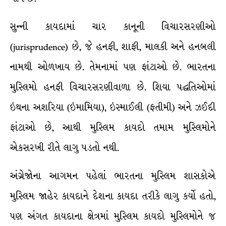
સુન્ની કાયદામાં ચાર કાનૂની વિચારસરણીઓ
(jurisprudence) છે, જે હનફી, શાફી, માલકી અને હનબલી
નામથી ઓળખાય છે. તેમનામાં પણ ફાંટાઓ છે. ભારતના
મુસ્લિમો હનફી વિચારસરણીવાળા છે. શિયા પદ્ધતિઓમાં
ઇથના અશરિયા (ઇમામિયા), ઇસ્માઈલી (ફતીમી) અને ઝઈદી
ફાંટાઓ છે, આથી મુસ્લિમ કાયદો તમામ મુસ્લિમોને
એકસરખી રીતે લાગુ પડતો નથી.
અંગ્રેજોના આગમન પહેલાં ભારતના મુસ્લિમ શાસકોએ
મુસ્લિમ જાહેર કાયદાને દેશના કાયદા તરીકે લાગુ કર્યો હતો,
પણ અંગત કાયદાના ક્ષેત્રમાં મુસ્લિમ કાયદો મુસ્લિમોને જ