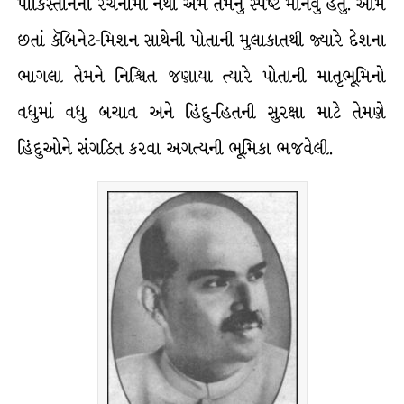
પાકિસ્તાનની રચનામાં નથી એમ તેમનું સ્પષ્ટ માનવું હતું. આમ
છતાં કૅબિનેટ-મિશન સાથેની પોતાની મુલાકાતથી જ્યારે દેશના
ભાગલા તેમને નિશ્ચિત જણાયા ત્યારે પોતાની માતૃભૂમિનો
વધુમાં વધુ બચાવ અને હિંદુ-હિતની સુરક્ષા માટે તેમણે
હિંદુઓને સંગઠિત કરવા અગત્યની ભૂમિકા ભજવેલી.