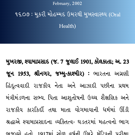
February, 2002
૧૬.૦૭ : મુકરી મોહમ્મદ ઉમરથી મુખસ્વાસ્થ્ય (Oral
Health)
મુખરજી, શ્યામાપ્રસાદ (જ. 7 જુલાઈ 1901, કૉલકાતા; અ. 23
જૂન 1953, શ્રીનગર, જમ્મુ-કાશ્મીર) :
ભારતના અગ્રણી
હિંદુત્વવાદી રાજકીય નેતા અને આઝાદી પછીના પ્રથમ
મંત્રીમંડળના સભ્ય. પિતા આશુતોષની ઉચ્ચ શૈક્ષણિક અને
રાજકીય કારકિર્દી તથા માતા યોગમાયાની ધર્મમાં ઊંડી
શ્રદ્ધાએ શ્યામાપ્રસાદના વ્યક્તિત્વ- ઘડતરમાં મહત્વનો ભાગ
ભજવ્યો હતો. 1917માં સોળ વર્ષની ઉંમરે મૅટ્રિકની પરીક્ષા