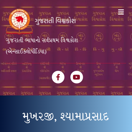
Me
ગુજરાતી ભાષાનો સર્વપ્રથમ વિશ્વકોશ
(એન્સાઈક્લોપીડિયા)
Facebook
Youtube
મુખરજી, શ્યામાપ્રસાદ