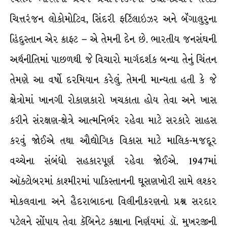
ચિત્તરંજન લોકોમોટિવ, સિંદરી ફર્ટિલાઇઝર અને બૅંગાલુરુના
હિંદુસ્તાન એર ક્રાફ્ટ – એ તેમની દેન છે. ભારતીય જનસંઘની
અર્થનીતિમાં પાછળથી જે વિચારો માર્ગદર્શક બન્યા તેનું ચિંતન
તેમણે આ વર્ષો દરમિયાન કરેલું. તેમની માન્યતા હતી કે જે
ક્ષેત્રોમાં ખાનગી રોકાણકારો ખચકાતા હોય તેવા અને ખાસ
કરીને સંરક્ષણ-ક્ષેત્રે આત્મનિર્ભર રહેવા માટે સરકારે સાહસ
કરવું જોઈએ તથા ઔદ્યોગિક વિકાસ માટે માલિક-મજદૂર
વચ્ચેના સંબંધો સહકારપૂર્ણ રહેવા જોઈએ. 1947માં
ઑક્ટોબરમાં કાશ્મીરમાં પાકિસ્તાનની ઘૂસણખોરી સામે લશ્કર
મોકલવાના અને હૈદરાબાદના વિલીનીકરણનો પ્રશ્ર્ન સરદાર
પટેલને સોંપાય તેવા કૅબિનેટ કક્ષાના નિર્ણયમાં ડૉ. મુખરજીની