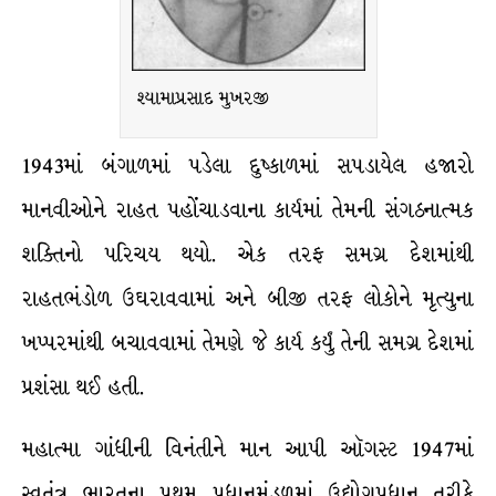
શ્યામાપ્રસાદ મુખરજી
1943માં બંગાળમાં પડેલા દુષ્કાળમાં સપડાયેલ હજારો
માનવીઓને રાહત પહોંચાડવાના કાર્યમાં તેમની સંગઠનાત્મક
શક્તિનો પરિચય થયો. એક તરફ સમગ્ર દેશમાંથી
રાહતભંડોળ ઉઘરાવવામાં અને બીજી તરફ લોકોને મૃત્યુના
ખપ્પરમાંથી બચાવવામાં તેમણે જે કાર્ય કર્યું તેની સમગ્ર દેશમાં
પ્રશંસા થઈ હતી.
મહાત્મા ગાંધીની વિનંતીને માન આપી ઑગસ્ટ 1947માં
સ્વતંત્ર ભારતના પ્રથમ પ્રધાનમંડળમાં ઉદ્યોગપ્રધાન તરીકે