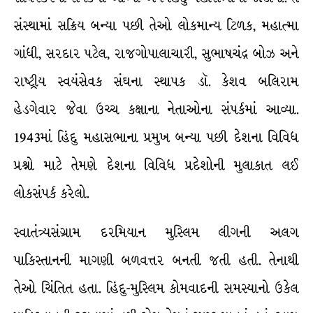
સંસ્થામાં સક્રિય બન્યા પછી તેઓ લોકમાન્ય ટિળક, મહાત્મા
ગાંધી, સરદાર પટેલ, રાજગોપાલાચારી, સુભાષચંદ્ર બોઝ અને
રાષ્ટ્રીય સ્વયંસેવક સંઘના સ્થાપક ડૉ. કેશવ બલિરામ
હેડગેવાર જેવા ઉચ્ચ કક્ષાના નેતાઓના સંપર્કમાં આવ્યા.
1943માં હિંદુ મહાસભાના પ્રમુખ બન્યા પછી દેશના વિવિધ
પ્રશ્નો માટે તેમણે દેશના વિવિધ પ્રદેશોની મુલાકાત લઈ
લોકસંપર્ક કરેલો.
સ્વાતંત્ર્યસંગ્રામ દરમિયાન મુસ્લિમ લીગની અલગ
પાકિસ્તાનની માગણી બળવત્તર બનતી જતી હતી. તેનાથી
તેઓ ચિંતિત હતા. હિંદુ-મુસ્લિમ કોમવાદની સમસ્યાનો ઉકેલ