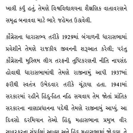
ખાલી કર્યું હતું. તેમણે વિશ્વવિદ્યાલયના શૈક્ષણિક વાતાવરણને
સમૃદ્ધ બનાવવા માટે ભારે જહેમત ઉઠાવેલી.
કૉંગ્રેસના ધારાસભ્ય તરીકે 1929માં બંગાળની ધારાસભામાં
પ્રવેશીને તેમણે રાજકીય જીવનની શરૂઆત કરેલી; પરંતુ
કૉંગ્રેસની મુસ્લિમ લીગ તરફની તુષ્ટિકરણની નીતિ નાપસંદ
હોવાથી ધારાસભામાંથી તેમણે રાજીનામું આપી 1937માં
ફરીથી સ્વતંત્ર ઉમેદવાર તરીકે ચૂંટાયા હતા. 1941માં
સરકારમાં રહીને હિંદુ-હિત નહિ સચવાય તેમ જોતાં પ્રાંતિક
સરકારના નાણાપ્રધાનના પદેથી તેમણે રાજીનામું આપ્યું. આ
દિવસો દરમિયાન તેઓ હિંદુ મહાસભાના પ્રમુખ વીર
સાવરકરના સંપર્કમાં આવ્યા અને હિંદુ મહાસભામાં જોડાયા. તે