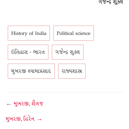
ગજેન્દ્ર શુક્લ
History of India
Political science
ઇતિહાસ - ભારત
ગજેન્દ્ર શુક્લ
મુખરજી શ્યામાપ્રસાદ
રાજ્યશાસ્ત્ર
Post
← મુખરજી, શૈલજ
navigation
મુખરજી, હિરેન →