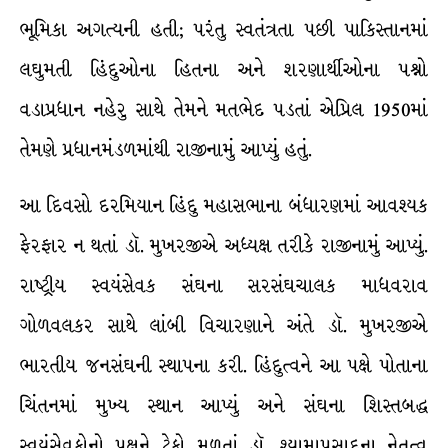
ભૂમિકા અગત્યની હતી; પરંતુ સ્વતંત્રતા પછી પાકિસ્તાનમાં
લઘુમતી હિંદુઓના હિતના અને શરણાર્થીઓના પશ્નો
વડાપ્રધાન નહેરુ સાથે તેમને મતભેદ પડતાં એપ્રિલ 1950માં
તેમણે પ્રધાનમંડળમાંથી રાજીનામું આપ્યું હતું.
આ દિવસો દરમિયાન હિંદુ મહાસભાના બંધારણમાં આવશ્યક
ફેરફાર ન થતાં ડૉ. મુખરજીએ અધ્યક્ષ તરીકે રાજીનામું આપ્યું.
રાષ્ટ્રીય સ્વયંસેવક સંઘના સરસંઘચાલક માધવરાવ
ગોળવલકર સાથે લાંબી વિચારણાને અંતે ડૉ. મુખરજીએ
ભારતીય જનસંઘની સ્થાપના કરી. હિંદુત્વને આ પક્ષે પોતાના
ચિંતનમાં મુખ્ય સ્થાન આપ્યું અને સંઘના શિસ્તબદ્ધ
સ્વયંસેવકોનો પક્ષને ટેકો મળતાં ડૉ. શ્યામાપ્રસાદના નેતૃત્વ