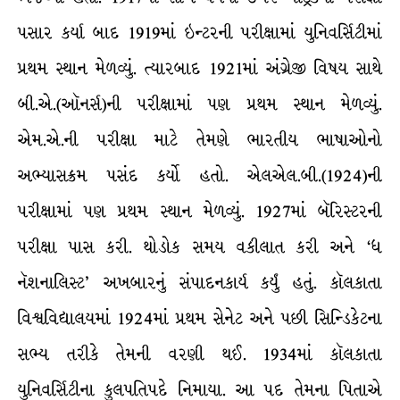
પસાર કર્યા બાદ 1919માં ઇન્ટરની પરીક્ષામાં યુનિવર્સિટીમાં
પ્રથમ સ્થાન મેળવ્યું. ત્યારબાદ 1921માં અંગ્રેજી વિષય સાથે
બી.એ.(ઑનર્સ)ની પરીક્ષામાં પણ પ્રથમ સ્થાન મેળવ્યું.
એમ.એ.ની પરીક્ષા માટે તેમણે ભારતીય ભાષાઓનો
અભ્યાસક્રમ પસંદ કર્યો હતો. એલએલ.બી.(1924)ની
પરીક્ષામાં પણ પ્રથમ સ્થાન મેળવ્યું. 1927માં બૅરિસ્ટરની
પરીક્ષા પાસ કરી. થોડોક સમય વકીલાત કરી અને ‘ધ
નૅશનાલિસ્ટ’ અખબારનું સંપાદનકાર્ય કર્યું હતું. કૉલકાતા
વિશ્વવિદ્યાલયમાં 1924માં પ્રથમ સેનેટ અને પછી સિન્ડિકેટના
સભ્ય તરીકે તેમની વરણી થઈ. 1934માં કૉલકાતા
યુનિવર્સિટીના કુલપતિપદે નિમાયા. આ પદ તેમના પિતાએ