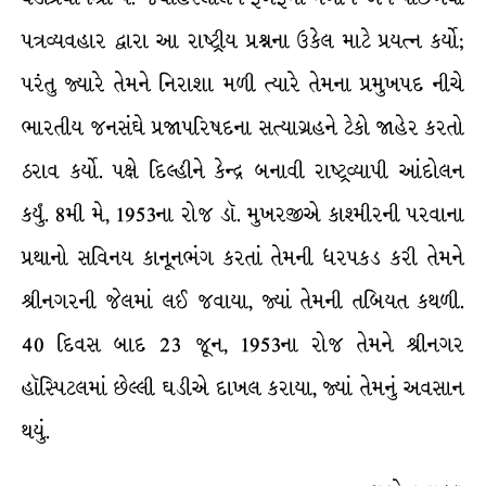
પત્રવ્યવહાર દ્વારા આ રાષ્ટ્રીય પ્રશ્નના ઉકેલ માટે પ્રયત્ન કર્યો;
પરંતુ જ્યારે તેમને નિરાશા મળી ત્યારે તેમના પ્રમુખપદ નીચે
ભારતીય જનસંઘે પ્રજાપરિષદના સત્યાગ્રહને ટેકો જાહેર કરતો
ઠરાવ કર્યો. પક્ષે દિલ્હીને કેન્દ્ર બનાવી રાષ્ટ્રવ્યાપી આંદોલન
કર્યું. 8મી મે, 1953ના રોજ ડૉ. મુખરજીએ કાશ્મીરની પરવાના
પ્રથાનો સવિનય કાનૂનભંગ કરતાં તેમની ધરપકડ કરી તેમને
શ્રીનગરની જેલમાં લઈ જવાયા, જ્યાં તેમની તબિયત કથળી.
40 દિવસ બાદ 23 જૂન, 1953ના રોજ તેમને શ્રીનગર
હૉસ્પિટલમાં છેલ્લી ઘડીએ દાખલ કરાયા, જ્યાં તેમનું અવસાન
થયું.