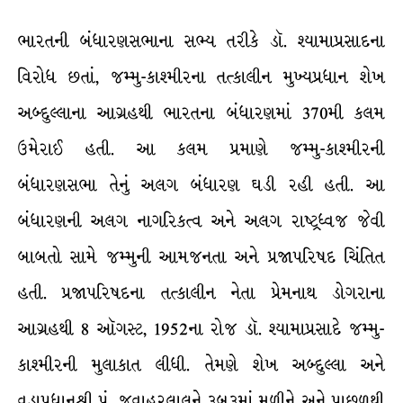
ભારતની બંધારણસભાના સભ્ય તરીકે ડૉ. શ્યામાપ્રસાદના
વિરોધ છતાં, જમ્મુ-કાશ્મીરના તત્કાલીન મુખ્યપ્રધાન શેખ
અબ્દુલ્લાના આગ્રહથી ભારતના બંધારણમાં 370મી કલમ
ઉમેરાઈ હતી. આ કલમ પ્રમાણે જમ્મુ-કાશ્મીરની
બંધારણસભા તેનું અલગ બંધારણ ઘડી રહી હતી. આ
બંધારણની અલગ નાગરિકત્વ અને અલગ રાષ્ટ્રધ્વજ જેવી
બાબતો સામે જમ્મુની આમજનતા અને પ્રજાપરિષદ ચિંતિત
હતી. પ્રજાપરિષદના તત્કાલીન નેતા પ્રેમનાથ ડોગરાના
આગ્રહથી 8 ઑગસ્ટ, 1952ના રોજ ડૉ. શ્યામાપ્રસાદે જમ્મુ-
કાશ્મીરની મુલાકાત લીધી. તેમણે શેખ અબ્દુલ્લા અને
વડાપ્રધાનશ્રી પં. જવાહરલાલને રૂબરૂમાં મળીને અને પાછળથી