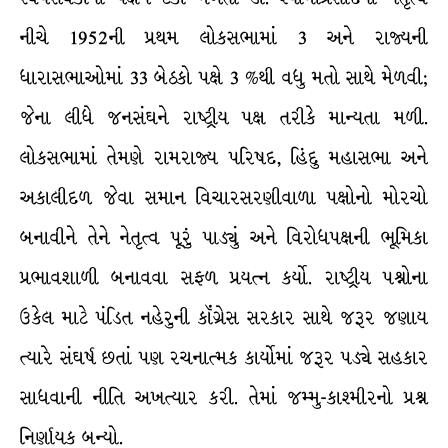
નીચે 1952ની પ્રથમ લોકસભામાં 3 અને રાજ્યની
ધારાસભાઓમાં 33 બેઠકો પક્ષે 3 %થી વધુ મતો સાથે મેળવી;
જેના લીધે જનસંઘને રાષ્ટ્રીય પક્ષ તરીકે માન્યતા મળી.
લોકસભામાં તેમણે રામરાજ્ય પરિષદ, હિંદુ મહાસભા અને
અકાલીદળ જેવા સમાન વિચારસરણીવાળા પક્ષોનો મોરચો
બનાવીને તેને નેતૃત્વ પૂરું પાડ્યું અને વિરોધપક્ષની ભૂમિકા
પ્રભાવશાળી બનાવવા સફળ પ્રયત્ન કર્યો. રાષ્ટ્રીય પશ્ર્નોના
ઉકેલ માટે પંડિત નહેરુની કૉંગ્રેસ સરકાર સાથે જરૂર જણાય
ત્યારે સંઘર્ષ છતાં પણ રચનાત્મક કાર્યોમાં જરૂર પડ્યે સહકાર
સાધવાની નીતિ અખત્યાર કરી. તેમાં જમ્મુ-કાશ્મીરનો પ્રશ્ન
નિર્ણાયક બન્યો.