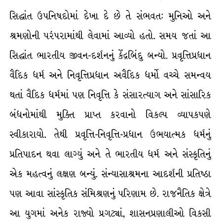
સિદ્ધાંત ઉપનિષદોમાં દેખા દે છે તે સંભવત: મુનિઓ અને
શ્રમણોની પરંપરામાંથી લેવામાં આવ્યો હતો. સમય જતાં આ
સિદ્ધાંત ભારતીય જીવન-દર્શનનું કેંદ્રબિંદુ બન્યો. પ્રવૃત્તિપ્રધાન
વૈદિક ધર્મ અને નિવૃત્તિપ્રધાન અવૈદિક ધર્મો વચ્ચે સમન્વય
થતાં વૈદિક ધર્મમાં પણ નિવૃત્તિ કે સંસારત્યાગ અને સાંસારિક
બંધનોમાંથી મુક્તિ પ્રાપ્ત કરવાનો વિકલ્પ વ્યાપકપણે
સ્વીકારાયો. તેથી પ્રવૃત્તિ-નિવૃત્તિ-પ્રધાન ઉભયાત્મક ધર્મનું
પ્રતિપાદન થવા લાગ્યું અને તે ભારતીય ધર્મ અને સંસ્કૃતિનું
એક મહત્વનું લક્ષણ બન્યું. સંન્યાસાશ્રમના આદર્શની પ્રતિષ્ઠા
પણ આવા સાંસ્કૃતિક સંમિશ્રણનું પરિણામ છે. રાજનૈતિક ક્ષેત્રે
આ યુગમાં અનેક રાજ્યો પ્રગટ્યાં, શાસનપ્રણાલીઓ વિકસી