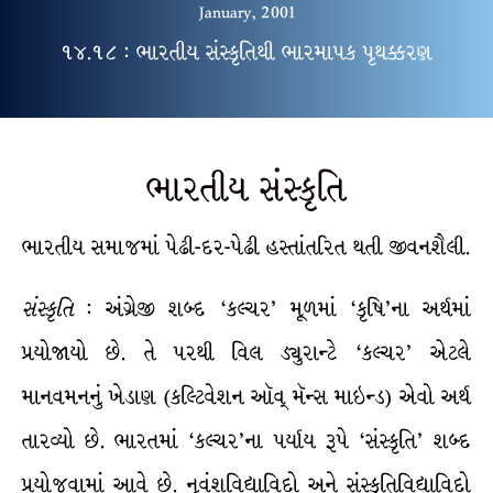
January, 2001
૧૪.૧૮ : ભારતીય સંસ્કૃતિથી ભારમાપક પૃથક્કરણ
ભારતીય સંસ્કૃતિ
ભારતીય સમાજમાં પેઢી-દર-પેઢી હસ્તાંતરિત થતી જીવનશૈલી.
સંસ્કૃતિ
: અંગ્રેજી શબ્દ ‘કલ્ચર’ મૂળમાં ‘કૃષિ’ના અર્થમાં
પ્રયોજાયો છે. તે પરથી વિલ ડ્યુરાન્ટે ‘કલ્ચર’ એટલે
માનવમનનું ખેડાણ (કલ્ટિવેશન ઑવ્ મૅન્સ માઇન્ડ) એવો અર્થ
તારવ્યો છે. ભારતમાં ‘કલ્ચર’ના પર્યાય રૂપે ‘સંસ્કૃતિ’ શબ્દ
પ્રયોજવામાં આવે છે. નૃવંશવિદ્યાવિદો અને સંસ્કૃતિવિદ્યાવિદો