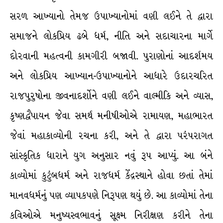
સરળ આખ્યાનો તેમજ ઉપાખ્યાનોમાં વણી લઈને તે દ્વારા
સમાજને લોકપ્રિય ઢબે ધર્મ, નીતિ અને સદાચારના માર્ગે
દોરવાની મહત્વની કામગીરી બજાવી. પુરાણોનાં આદર્શમય
અને લોકપ્રિય આખ્યાન-ઉપાખ્યાનોને આધારે ઉદારચરિત
રાજપુરુષોના જીવનાદર્શોને વણી લઈને વાલ્મીકિ અને વ્યાસ,
કૃષ્ણદ્વૈપાયન જેવા સમર્થ મનીષીઓએ રામાયણ, મહાભારત
જેવાં મહાકાવ્યોની રચના કરી, અને તે દ્વારા પરંપરાગત
સાંસ્કૃતિક ધારાને યુગ અનુસાર નવું રૂપ આપ્યું. આ બંને
કાવ્યોમાં કુટુંબધર્મ અને રાજધર્મ કેંદ્રસ્થાને હોવા છતાં તેમાં
માનવધર્મનું પણ વ્યાપકપણે નિરૂપણ થયું છે. આ કાવ્યોમાં તેના
કવિઓએ મનુષ્યસ્વભાવનું સૂક્ષ્મ નિરીક્ષણ કરીને તેના