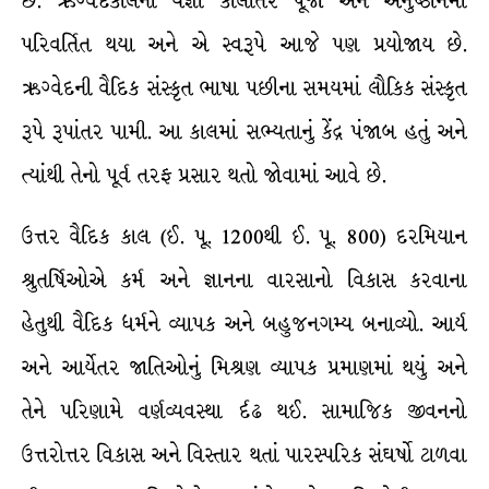
છે. ઋગ્વેદકાલના યજ્ઞો કાલાંતરે પૂજા અને અનુષ્ઠાનમાં
પરિવર્તિત થયા અને એ સ્વરૂપે આજે પણ પ્રયોજાય છે.
ઋગ્વેદની વૈદિક સંસ્કૃત ભાષા પછીના સમયમાં લૌકિક સંસ્કૃત
રૂપે રૂપાંતર પામી. આ કાલમાં સભ્યતાનું કેંદ્ર પંજાબ હતું અને
ત્યાંથી તેનો પૂર્વ તરફ પ્રસાર થતો જોવામાં આવે છે.
ઉત્તર વૈદિક કાલ (ઈ. પૂ. 1200થી ઈ. પૂ. 800) દરમિયાન
શ્રુતર્ષિઓએ કર્મ અને જ્ઞાનના વારસાનો વિકાસ કરવાના
હેતુથી વૈદિક ધર્મને વ્યાપક અને બહુજનગમ્ય બનાવ્યો. આર્ય
અને આર્યેતર જાતિઓનું મિશ્રણ વ્યાપક પ્રમાણમાં થયું અને
તેને પરિણામે વર્ણવ્યવસ્થા ર્દઢ થઈ. સામાજિક જીવનનો
ઉત્તરોત્તર વિકાસ અને વિસ્તાર થતાં પારસ્પરિક સંઘર્ષો ટાળવા