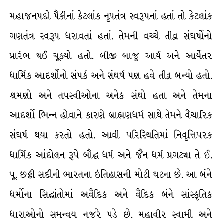
મહાજનપદો પૈકીનાં કેટલાંક નૃપતંત્ર સ્વરૂપનાં હતાં તો કેટલાંક
ગણતંત્ર સ્વરૂપ ધરાવતાં હતાં. તેમની વચ્ચે તીવ્ર સંઘર્ષોનો
પ્રારંભ થઈ ચૂક્યો હતો. બીજી બાજુ આર્ય અને આર્યેતર
ધાર્મિક આદર્શોનો સંપર્ક અને સંઘર્ષ પણ હવે તીવ્ર બન્યો હતો.
શ્રમણો અને તપસ્વીઓના અનેક સંઘો હતા અને તેમના
આદર્શો ભિન્ન હોવાને કારણે બ્રાહ્મણધર્મ સાથે તેમને વૈચારિક
સંઘર્ષ થયા કરતો હતો. આવી પરિસ્થિતિમાં નિવૃત્તિપરક
ધાર્મિક આંદોલન રૂપે બૌદ્ધ ધર્મ અને જૈન ધર્મ પ્રગટ્યા તે ઈ.
પૂ. છઠ્ઠી સદીની ભારતના ઇતિહાસની મોટી ઘટના છે. આ બંને
ધર્મોના સિદ્ધાંતોમાં અવૈદિક અને વૈદિક બંને સાંસ્કૃતિક
ધારાઓનો સમન્વય નજરે પડે છે. મહાવીર સ્વામી અને