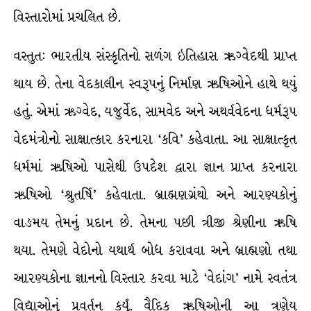
વિસ્તારોમાં પ્રચલિત છે.
વસ્તુત: ભારતીય સંસ્કૃતિનો સળંગ ઇતિહાસ ઋગ્વેદથી પ્રાપ્ત
થાય છે. તેના વેદકાલીન સ્વરૂપનું નિર્માણ ઋષિઓને હાથે થયું
હતું. એમાં ઋગ્વેદ, યજુર્વેદ, સામવેદ અને અથર્વવેદના ધર્મરૂપ
વેદમંત્રોનો સાક્ષાત્કાર કરનારા ‘કવિ’ કહેવાતા. આ સાક્ષાત્કૃત
ધર્મમાં ઋષિઓ પાસેથી ઉપદેશ દ્વારા જ્ઞાન પ્રાપ્ત કરનારા
ઋષિઓ ‘શ્રુતર્ષિ’ કહેવાતા. બ્રાહ્મણગ્રંથો અને આરણ્યકોનું
વાઙમય તેમનું પ્રદાન છે. તેમના પછી ત્રીજી શ્રેણીના ઋષિ
થયા. તેમણે વેદોનો યથાર્થ બોધ કરાવવા અને બ્રાહ્મણો તથા
આરણ્યકોના જ્ઞાનનો વિસ્તાર કરવા માટે ‘વેદાંગ’ નામે સ્વતંત્ર
વિદ્યાઓનું પ્રવર્તન કર્યું. વૈદિક ઋષિઓની આ ત્રણેય