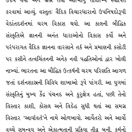
ઉદય થયો અને બ્રહ્મ તથા આત્માનું તાદાત્મ્ય સ્થાપિત
કરવામાં આવ્યું. વસ્તુત: વૈદિક વિચારધારાનો ઉપનિષદોરૂપી
વેદાંતદર્શનમાં ચરમ વિકાસ થયો. આ કાલની બૌદ્ધિક
સંસ્કૃતિએ જ્ઞાનની અનંત ધારાઓનો વિકાસ કર્યો અને
પરંપરાગત વૈદિક જ્ઞાનના વારસાને તર્ક અને પ્રમાણની કસોટી
પર કસીને તત્વચિંતનની અનેક નવી પદ્ધતિઓનાં દ્વાર ખોલી
નાખ્યાં. ભારતના આ બૌદ્ધિક ઉત્કર્ષની ચરમ પરિણતિ આગળ
જતાં દર્શનશાસ્ત્રની વિવિધ શાખાઓ રૂપે પાંગરી. આ યુગમાં
સંસ્કૃતિનું મુખ્ય કેંદ્ર પંચનદ અને કુરુક્ષેત્ર હતાં, પછી તેનો
વિસ્તાર કાશી, કોસલ અને વિદેહ સુધી થતાં આ સમગ્ર
વિસ્તાર ‘આર્યાવર્ત’ને નામે ઓળખાયો. આર્યેતરો અને આર્યો
વચ્ચે સમન્વય અને એકાત્મતાની પ્રક્રિયા તીવ્ર બની. કર્મનો