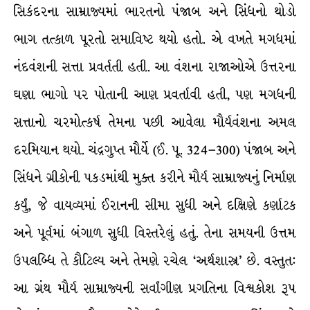
સિકંદરના સામ્રાજ્યમાં ભારતનો પંજાબ અને સિંધનો થોડો
ભાગ તત્કાળ પૂરતો સમાવિષ્ટ થયો હતો. એ વખતે મગધમાં
નંદવંશની સત્તા પ્રવર્તતી હતી. આ વંશના રાજાઓએ ઉત્તરના
ઘણા ભાગો પર પોતાની આણ પ્રવર્તાવી હતી, પણ મગધની
સત્તાનો ચરમોત્કર્ષ તેમના પછી આવેલા મૌર્યવંશના અમલ
દરમિયાન થયો. ચંદ્રગુપ્ત મૌર્યે (ઈ. પૂ. 324–300) પંજાબ અને
સિંધને ગ્રીકોની પકડમાંથી મુક્ત કરીને મૌર્ય સામ્રાજ્યનું નિર્માણ
કર્યું, જે વાયવ્યમાં ઈરાનની સીમા સુધી અને દક્ષિણે કર્ણાટક
અને પૂર્વમાં બંગાળ સુધી વિસ્તરેલું હતું. તેના સમયની ઉત્તમ
ઉપલબ્ધિ તે કૌટિલ્ય અને તેમણે રચેલ ‘અર્થશાસ્ત્ર’ છે. વસ્તુત:
આ ગ્રંથ મૌર્ય સામ્રાજ્યની સર્વાંગીણ પ્રગતિના વિશ્વકોશ રૂપ