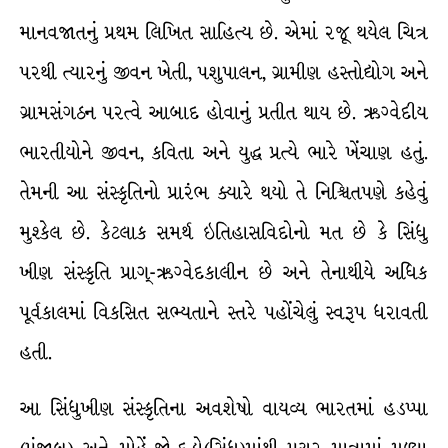
માનવજાતનું પ્રથમ લિખિત સાહિત્ય છે. એમાં રજૂ થયેલ ચિત્ર
પરથી ત્યારનું જીવન ખેતી, પશુપાલન, ગ્રામીણ હસ્તોદ્યોગ અને
ગ્રામસંગઠન પરત્વે આબાદ હોવાનું પ્રતીત થાય છે. ઋગ્વેદીય
ભારતીયોને જીવન, કવિતા અને યુદ્ધ પ્રત્યે ભારે ખેંચાણ હતું.
તેમની આ સંસ્કૃતિનો પ્રારંભ ક્યારે થયો તે નિશ્ચિતપણે કહેવું
મુશ્કેલ છે. કેટલાક સમર્થ ઇતિહાસવિદોનો મત છે કે સિંધુ
ખીણ સંસ્કૃતિ પ્રાગ્-ઋગ્વેદકાલીન છે અને તેનાથીયે અધિક
પૂર્વકાલમાં વિકસિત સભ્યતાને સ્તરે પહોંચેલું સ્વરૂપ ધરાવતી
હતી.
આ સિંધુખીણ સંસ્કૃતિના અવશેષો વાયવ્ય ભારતમાં હડપ્પા