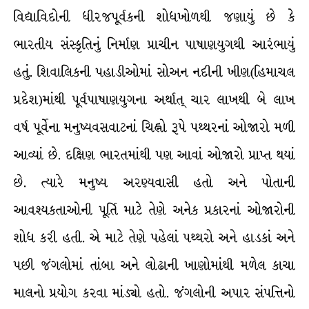
વિદ્યાવિદોની ધીરજપૂર્વકની શોધખોળથી જણાયું છે કે
ભારતીય સંસ્કૃતિનું નિર્માણ પ્રાચીન પાષાણયુગથી આરંભાયું
હતું. શિવાલિકની પહાડીઓમાં સોઅન નદીની ખીણ(હિમાચલ
પ્રદેશ)માંથી પૂર્વપાષાણયુગના અર્થાત્ ચાર લાખથી બે લાખ
વર્ષ પૂર્વેના મનુષ્યવસવાટનાં ચિહ્નો રૂપે પથ્થરનાં ઓજારો મળી
આવ્યાં છે. દક્ષિણ ભારતમાંથી પણ આવાં ઓજારો પ્રાપ્ત થયાં
છે. ત્યારે મનુષ્ય અરણ્યવાસી હતો અને પોતાની
આવશ્યકતાઓની પૂર્તિ માટે તેણે અનેક પ્રકારનાં ઓજારોની
શોધ કરી હતી. એ માટે તેણે પહેલાં પથ્થરો અને હાડકાં અને
પછી જંગલોમાં તાંબા અને લોઢાની ખાણોમાંથી મળેલ કાચા
માલનો પ્રયોગ કરવા માંડ્યો હતો. જંગલોની અપાર સંપત્તિનો