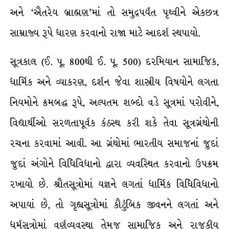
અને ‘ઐતરેય બ્રાહ્મણ’માં તો સમુદ્રપર્યંત પૃથ્વીને એકછત્ર
સામ્રાજ્ય રૂપે ધારણ કરવાનો રાજા માટે આદર્શ સ્થપાયો.
સૂત્રકાલ (ઈ. પૂ. 800થી ઈ. પૂ. 500) દરમિયાન સામાજિક,
ધાર્મિક અને વ્યાકરણ, દર્શન જેવા શાસ્ત્રીય વિષયોને લગતા
નિયમોને ક્રમબદ્ધ રૂપે, અલ્પતમ શબ્દો વડે સૂત્રમાં પરોવીને,
વિદ્યાર્થીઓ સરળતાપૂર્વક કંઠસ્થ કરી શકે તેવા સૂત્રગ્રંથોની
રચના કરવામાં આવી. આ ગ્રંથોમાં ભારતીય સમાજનાં જુદાં
જુદાં અંગોને વિધિવિધાનો દ્વારા વ્યવસ્થિત કરવાનો ઉપક્રમ
રખાયો છે. શ્રૌતસૂત્રોમાં યજ્ઞને લગતાં ધાર્મિક વિધિવિધાનો
અપાયાં છે, તો ગૃહ્યસૂત્રોમાં કૌટુંબિક જીવનને લગતાં અને
ધર્મસૂત્રોમાં વર્ણવ્યવસ્થા તેમજ સામાજિક અને રાજકીય