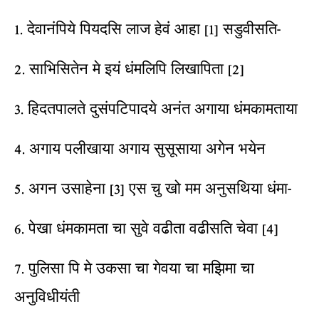
1. देवानंपिये पियदसि लाज हेवं आहा [1] सडुवीसति-
2. साभिसितेन मे इयं धंमलिपि लिखापिता [2]
3. हिदतपालते दुसंपटिपादये अनंत अगाया धंमकामताया
4. अगाय पलीखाया अगाय सुसूसाया अगेन भयेन
5. अगन उसाहेना [3] एस चु खो मम अनुसथिया धंमा-
6. पेखा धंमकामता चा सुवे वढीता वढीसति चेवा [4]
7. पुलिसा पि मे उकसा चा गेवया चा मझिमा चा
अनुविधीयंती