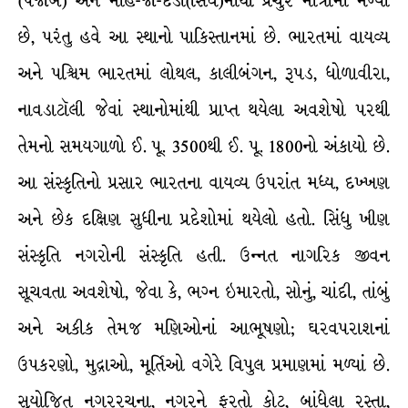
(પંજાબ) અને મોહેં-જો-દડો(સિંધ)માંથી પ્રચુર માત્રામાં મળ્યા
છે, પરંતુ હવે આ સ્થાનો પાકિસ્તાનમાં છે. ભારતમાં વાયવ્ય
અને પશ્ચિમ ભારતમાં લોથલ, કાલીબંગન, રૂપડ, ધોળાવીરા,
નાવડાટૉલી જેવાં સ્થાનોમાંથી પ્રાપ્ત થયેલા અવશેષો પરથી
તેમનો સમયગાળો ઈ. પૂ. 3500થી ઈ. પૂ. 1800નો અંકાયો છે.
આ સંસ્કૃતિનો પ્રસાર ભારતના વાયવ્ય ઉપરાંત મધ્ય, દખ્ખણ
અને છેક દક્ષિણ સુધીના પ્રદેશોમાં થયેલો હતો. સિંધુ ખીણ
સંસ્કૃતિ નગરોની સંસ્કૃતિ હતી. ઉન્નત નાગરિક જીવન
સૂચવતા અવશેષો, જેવા કે, ભગ્ન ઇમારતો, સોનું, ચાંદી, તાંબું
અને અકીક તેમજ મણિઓનાં આભૂષણો; ઘરવપરાશનાં
ઉપકરણો, મુદ્રાઓ, મૂર્તિઓ વગેરે વિપુલ પ્રમાણમાં મળ્યાં છે.
સુયોજિત નગરરચના, નગરને ફરતો કોટ, બાંધેલા રસ્તા,