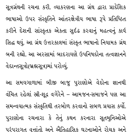
સૂત્રગ્રંથની રચના કરી. વ્યાકરણના આ ગ્રંથ દ્વારા પ્રાદેશિક
ભાષાઓ ઉપર સંસ્કૃતિને આંતરક્ષેત્રીય ભાષા રૂપે પ્રતિષ્ઠિત
કરીને દેશની સાંસ્કૃતક એકતા સુર્દઢ કરવાનું મહત્વનું કાર્ય
સિદ્ધ થયું. આ ગ્રંથ ઉત્તરકાલમાં સંસ્કૃત ભાષાનો નિયામક ગ્રંથ
બની રહ્યો. આ અરસામાં બાદરાયણે ઉપનિષદોના તત્વજ્ઞાનને
વેદાન્તસૂત્રો(બ્રહ્મસૂત્ર)માં પરોવ્યું.
આ સમયગાળામાં બીજી બાજુ પુરાણોએ વેદોના જ્ઞાનથી
વંચિત રહેલાં સ્ત્રી-શૂદ્ર વગેરેને – આમજન-સમાજને પણ આ
સમન્વયાત્મક સંસ્કૃતિથી તરબોળ કરવાનો સબળ પ્રયાસ કર્યો.
પુરાણોના રચનારા કે તેનું કથન કરનારા સૂતમુનિઓએ
પરંપરાગત વૃત્તાંતો અને ઐતિહાસિક ઘટનાઓને રોચક અને