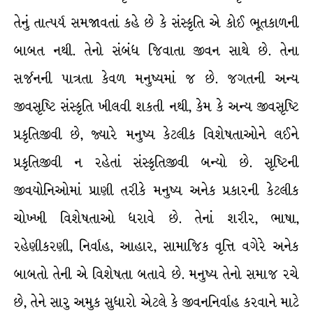
તેનું તાત્પર્ય સમજાવતાં કહે છે કે સંસ્કૃતિ એ કોઈ ભૂતકાળની
બાબત નથી. તેનો સંબંધ જિવાતા જીવન સાથે છે. તેના
સર્જનની પાત્રતા કેવળ મનુષ્યમાં જ છે. જગતની અન્ય
જીવસૃષ્ટિ સંસ્કૃતિ ખીલવી શકતી નથી, કેમ કે અન્ય જીવસૃષ્ટિ
પ્રકૃતિજીવી છે, જ્યારે મનુષ્ય કેટલીક વિશેષતાઓને લઈને
પ્રકૃતિજીવી ન રહેતાં સંસ્કૃતિજીવી બન્યો છે. સૃષ્ટિની
જીવયોનિઓમાં પ્રાણી તરીકે મનુષ્ય અનેક પ્રકારની કેટલીક
ચોખ્ખી વિશેષતાઓ ધરાવે છે. તેનાં શરીર, ભાષા,
રહેણીકરણી, નિર્વાહ, આહાર, સામાજિક વૃત્તિ વગેરે અનેક
બાબતો તેની એ વિશેષતા બતાવે છે. મનુષ્ય તેનો સમાજ રચે
છે, તેને સારુ અમુક સુધારો એટલે કે જીવનનિર્વાહ કરવાને માટે