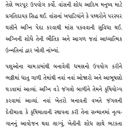
તેણે ભરપૂર ઉપયોગ કર્યો. વાંસની શોધ આદિમ મનુષ્ય માટે
પ્રગતિદાયક સિદ્ધ થઈ. વાંસનાં ખપાટિયાંને કે પથ્થરોને પરસ્પર
ઘસીને અગ્નિ પેદા કરવાથી માંસ પકવવાની સુવિધા થઈ.
અગ્નિની શોધે તેની ભૌતિક અને આગળ જતાં આધ્યાત્મિક
ઉન્નતિનાં દ્વાર ખોલી નાંખ્યાં.
પશુઓના ચામડામાંથી બનાવેલી ધમણનો ઉપયોગ કરીને
ભઠ્ઠીમાં ધાતુ ગાળી તેમાંથી નવાં નવાં ઓજારો અને આભૂષણો
ઘડવામાં આવ્યાં. અગ્નિ વડે જંગલો બાળીને તેમને કૃષિયોગ્ય
કરવામાં આવ્યાં. નવાં ખેતરો બનાવતી વખતે જંગલની
દેવીમાતા કે કૃષિમાતાની સ્થાપના કરી તેના સન્માનમાં નૃત્ય-
ગાનનું આયોજન થવા લાગ્યું. ખેતીની શોધ સાથે ભટકતા