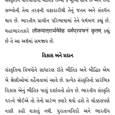
સંસ્કૃતિને પોતપોતાનાં મૌલિક તથ્યો કે મૂલ્યો હોય છે અને તેના
સભ્યોની તેના તરફની વફાદારીથી તેનું જતન અને સંવર્ધન
થાય છે. ભારતીય પ્રાચીન પરિભાષામાં તેને ધર્મબળ કહ્યું છે.
મહાભારતકારે लोकयात्रार्थमेवेह धर्मप्रवचनं कृतम् કહ્યું
છે તે આ અર્થમાં સમજાય છે.
વિકાસ
અને
પ્રદાન
સંસ્કૃતિના વિષયોને સાધારણ રીતે ભૌતિક અને બૌદ્ધિક એમ
બે શ્રેણીઓમાં વહેંચવામાં આવે છે. પ્રત્યેક સંસ્કૃતિનો પ્રારંભિક
વિકાસ એનું ભૌતિક પાસું દર્શાવતો હોય છે. ભારતીય સંસ્કૃતિ
પરત્વે જોઈએ તો તેનો પ્રારંભ ક્યારે થયો હશે તે ચોક્કસપણે
નક્કી કહી શકાતું નથી. પુરાતત્વવિદો અને ભારતીય