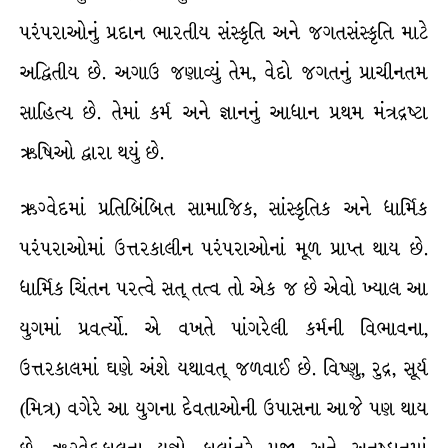
પરંપરાઓનું પ્રદાન ભારતીય સંસ્કૃતિ અને જગતસંસ્કૃતિ માટે
અદ્વિતીય છે. અગાઉ જણાવ્યું તેમ, વેદો જગતનું પ્રાચીનતમ
સાહિત્ય છે. તેમાં કર્મ અને જ્ઞાનનું આધાન પ્રથમ મંત્રદ્રષ્ટા
ઋષિઓ દ્વારા થયું છે.
ઋગ્વેદમાં પ્રતિબિંબિત સામાજિક, સાંસ્કૃતિક અને ધાર્મિક
પરંપરાઓમાં ઉત્તરકાલીન પરંપરાઓનાં મૂળ પ્રાપ્ત થાય છે.
ધાર્મિક ચિંતન પરત્વે સત્ તત્વ તો એક જ છે એવો ખ્યાલ આ
યુગમાં પ્રવર્ત્યો. એ વખતે પાંગરેલી કર્મની વિભાવના,
ઉત્તરકાલમાં ઘણે અંશે યથાવત્ જળવાઈ છે. વિષ્ણુ, રુદ્ર, સૂર્ય
(મિત્ર) વગેરે આ યુગના દેવતાઓની ઉપાસના આજે પણ થાય