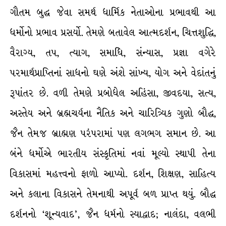
ગૌતમ બુદ્ધ જેવા સમર્થ ધાર્મિક નેતાઓના પ્રભાવથી આ
ધર્મોનો પ્રભાવ પ્રસર્યો. તેમણે બતાવેલ આત્મદર્શન, ચિત્તશુદ્ધિ,
વૈરાગ્ય, તપ, ત્યાગ, સમાધિ, સંન્યાસ, પ્રજ્ઞા વગેરે
પરમાર્થપ્રાપ્તિનાં સાધનો ઘણે અંશે સાંખ્ય, યોગ અને વેદાંતનું
રૂપાંતર છે. વળી તેમણે પ્રબોધેલ અહિંસા, જીવદયા, સત્ય,
અસ્તેય અને બ્રહ્મચર્યના નૈતિક અને ચારિત્ર્યિક ગુણો બૌદ્ધ,
જૈન તેમજ બ્રાહ્મણ પરંપરામાં પણ લગભગ સમાન છે. આ
બંને ધર્મોએ ભારતીય સંસ્કૃતિમાં નવાં મૂલ્યો સ્થાપી તેના
વિકાસમાં મહત્ત્વનો ફાળો આપ્યો. દર્શન, શિક્ષણ, સાહિત્ય
અને કલાના વિકાસને તેમનાથી અપૂર્વ બળ પ્રાપ્ત થયું. બૌદ્ધ
દર્શનનો ‘શૂન્યવાદ’, જૈન ધર્મનો સ્યાદ્વાદ; નાલંદા, વલભી