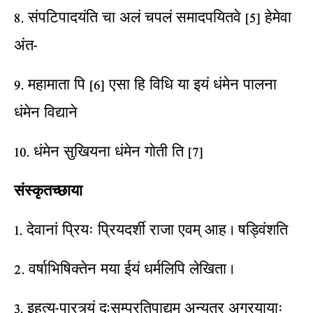
8. संपटिपादयंति चा अलं चपलं समादपयितवे [5] हेमेवा
अंत-
9. महामाता पि [6] एसा हि विधि या इयं धंमेन पालना
धंमेन विद्याने
10. धंमेन सुखियना धंमेन गोती ति [7]
संस्कृतच्छाया
1. देवानां प्रियः प्रियदर्शी राजा एवम् आह । षड्विंशति
2. वर्षाभिषिक्तेन मया ईयं धर्मलिपि लेखिता ।
3. इहत्य-पारत्र्यं दु:सम्प्रतिपाद्यम् अन्यत्र अग्रयायाः