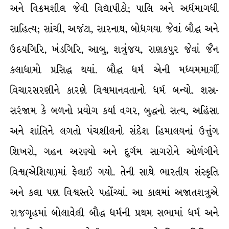
અને વિક્રમશીલ જેવી વિદ્યાપીઠો; પાલિ અને અર્ધમાગધી
સાહિત્ય; સાંચી, અજંટા, સારનાથ, બોધગયા જેવાં બૌદ્ધ અને
ઉદયગિરિ, ખંડગિરિ, આબુ, શત્રુંજય, રાણકપુર જેવાં જૈન
કલાધામો પ્રસિદ્ધ થયાં. બૌદ્ધ ધર્મ એની મધ્યમમાર્ગી
વિચારસરણીને કારણે વિશ્વમાનવતાનો ધર્મ બન્યો. શસ્ત્ર-
સરંજામ કે બળનો પ્રયોગ કર્યા વગર, બુદ્ધનો સત્ય, અહિંસા
અને શાંતિને લગતો પંચશીલનો સંદેશ હિમાલયનાં ઉત્તુંગ
શિખરો, ગહન અરણ્યો અને દુર્ગમ સાગરોને ઓળંગીને
વિશ્વ(એશિયા)માં ફેલાઈ ગયો. તેની સાથે ભારતીય સંસ્કૃતિ
અને કલા પણ વિશ્વસ્તરે પહોંચ્યાં. આ કાલમાં અજાતશત્રુએ
રાજગૃહમાં બોલાવેલી બૌદ્ધ ધર્મની પ્રથમ સભામાં ધર્મ અને