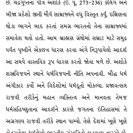
છે. ચંદ્રગુપ્તના પૌત્ર અશોકે (ઈ. પૂ. 273–236) કલિંગ અને
બીજા પ્રદેશો જીતી મૌર્ય સામ્રાજ્યને વધુ વિસ્તૃત કર્યું. દક્ષિણના
થોડા ભાગને બાદ કરતાં સમગ્ર ભારતનો તેના સામ્રાજ્યમાં
સમાવેશ થતો હતો. આમ બ્રાહ્મણ ગ્રંથોમાં સમ્રાટ માટે સમુદ્ર
પર્યંત પૃથ્વીને એકછત્ર ધારણ કરવા અંગે નિરૂપાયેલો આદર્શ
આ સમયે વાસ્તવિક રૂપ ધારણ કરતો જોવા મળે છે. અશોકે
શસ્ત્રવિજયને સ્થાને ધર્મવિજયની નીતિ અપનાવી. બૌદ્ધ ધર્મ
અંગીકાર કર્યો અને વિદેશોમાં ધર્મદૂતો મોકલ્યા. પ્રજાવત્સલ
રાજવી તરીકેનું મહાન વ્યક્તિત્વ અને માનવતા તેમજ
ધર્મસહિષ્ણુતાના આદર્શને કારણે જગતના ઇતિહાસમાં તે
અગ્રગણ્ય રાજવી તરીકે સ્થાન પામ્યો. તેણે દેશમાં ખૂણે ખૂણે