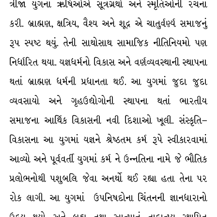
ત્રીજા યુગના ઋષિઓએ સૂત્રગ્રંથો અને સ્મૃતિઓની રચના
કરી. બ્રાહ્મણ, ક્ષત્રિય, વૈશ્ય અને શૂદ્ર એ ચાતુર્વર્ણ્ય સમાજનું
રૂપ સ્પષ્ટ થયું. તેની સાથોસાથ સામાજિક નીતિનિયમો પણ
નિર્ધારિત થયા. યજ્ઞધર્મનો વિકાસ અને વર્ણવ્યવસ્થાની સ્થાપના
થતાં બ્રાહ્મણ ધર્મની પ્રધાનતા થઈ. આ યુગમાં જુદા જુદા
વ્યવસાયો અને ગૃહઉદ્યોગોની સ્થાપના થતાં ભારતીય
સમાજના આર્થિક વિકાસની નવી દિશાઓ ખૂલી. સંસ્કૃતિ–
વિકાસના આ યુગમાં યજ્ઞને શ્રેષ્ઠતમ કર્મ રૂપે સ્વીકારવામાં
આવ્યો અને પૂર્વવર્તી યુગમાં કર્મ ને ઉન્નતિના નામે જે ભૌતિક
પ્રલોભનોથી પશુબલિ જેવા અનર્થો થઈ રહ્યા હતા તેના પર
રોક લાગી. આ યુગમાં ઉપનિષદોના ચિંતનની જ્ઞાનધારાનો