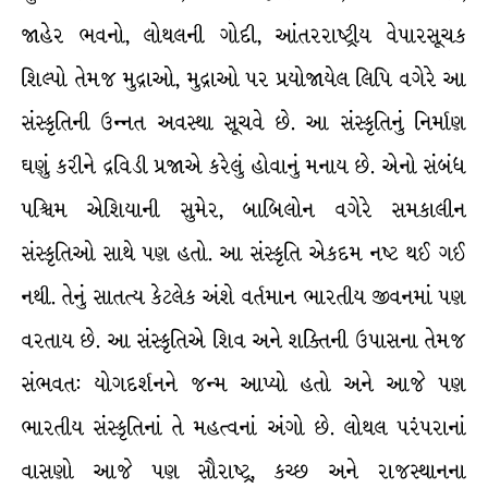
જાહેર ભવનો, લોથલની ગોદી, આંતરરાષ્ટ્રીય વેપારસૂચક
શિલ્પો તેમજ મુદ્રાઓ, મુદ્રાઓ પર પ્રયોજાયેલ લિપિ વગેરે આ
સંસ્કૃતિની ઉન્નત અવસ્થા સૂચવે છે. આ સંસ્કૃતિનું નિર્માણ
ઘણું કરીને દ્રવિડી પ્રજાએ કરેલું હોવાનું મનાય છે. એનો સંબંધ
પશ્ચિમ એશિયાની સુમેર, બાબિલોન વગેરે સમકાલીન
સંસ્કૃતિઓ સાથે પણ હતો. આ સંસ્કૃતિ એકદમ નષ્ટ થઈ ગઈ
નથી. તેનું સાતત્ય કેટલેક અંશે વર્તમાન ભારતીય જીવનમાં પણ
વરતાય છે. આ સંસ્કૃતિએ શિવ અને શક્તિની ઉપાસના તેમજ
સંભવત: યોગદર્શનને જન્મ આપ્યો હતો અને આજે પણ
ભારતીય સંસ્કૃતિનાં તે મહત્વનાં અંગો છે. લોથલ પરંપરાનાં
વાસણો આજે પણ સૌરાષ્ટ્ર, કચ્છ અને રાજસ્થાનના