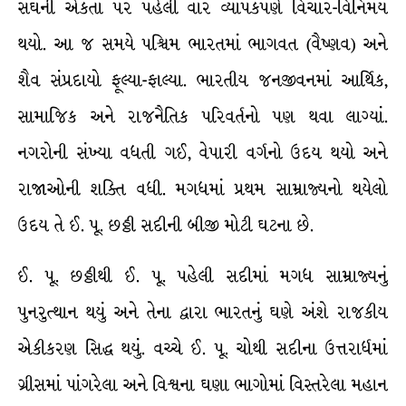
સંઘની એકતા પર પહેલી વાર વ્યાપકપણે વિચાર-વિનિમય
થયો. આ જ સમયે પશ્ચિમ ભારતમાં ભાગવત (વૈષ્ણવ) અને
શૈવ સંપ્રદાયો ફૂલ્યા-ફાલ્યા. ભારતીય જનજીવનમાં આર્થિક,
સામાજિક અને રાજનૈતિક પરિવર્તનો પણ થવા લાગ્યાં.
નગરોની સંખ્યા વધતી ગઈ, વેપારી વર્ગનો ઉદય થયો અને
રાજાઓની શક્તિ વધી. મગધમાં પ્રથમ સામ્રાજ્યનો થયેલો
ઉદય તે ઈ. પૂ. છઠ્ઠી સદીની બીજી મોટી ઘટના છે.
ઈ. પૂ. છઠ્ઠીથી ઈ. પૂ. પહેલી સદીમાં મગધ સામ્રાજ્યનું
પુનરુત્થાન થયું અને તેના દ્વારા ભારતનું ઘણે અંશે રાજકીય
એકીકરણ સિદ્ધ થયું. વચ્ચે ઈ. પૂ. ચોથી સદીના ઉત્તરાર્ધમાં
ગ્રીસમાં પાંગરેલા અને વિશ્વના ઘણા ભાગોમાં વિસ્તરેલા મહાન