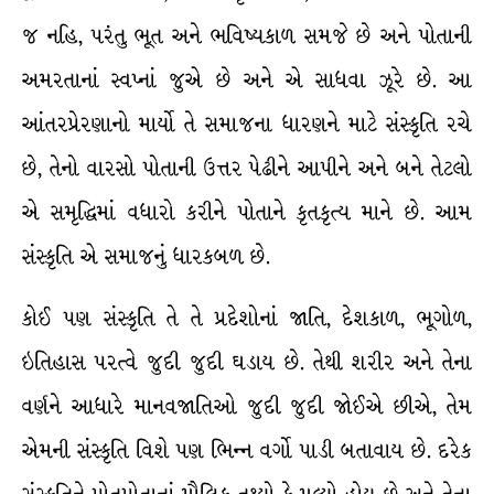
જ નહિ, પરંતુ ભૂત અને ભવિષ્યકાળ સમજે છે અને પોતાની
અમરતાનાં સ્વપ્નાં જુએ છે અને એ સાધવા ઝૂરે છે. આ
આંતરપ્રેરણાનો માર્યો તે સમાજના ધારણને માટે સંસ્કૃતિ રચે
છે, તેનો વારસો પોતાની ઉત્તર પેઢીને આપીને અને બને તેટલો
એ સમૃદ્ધિમાં વધારો કરીને પોતાને કૃતકૃત્ય માને છે. આમ
સંસ્કૃતિ એ સમાજનું ધારકબળ છે.
કોઈ પણ સંસ્કૃતિ તે તે પ્રદેશોનાં જાતિ, દેશકાળ, ભૂગોળ,
ઇતિહાસ પરત્વે જુદી જુદી ઘડાય છે. તેથી શરીર અને તેના
વર્ણને આધારે માનવજાતિઓ જુદી જુદી જોઈએ છીએ, તેમ
એમની સંસ્કૃતિ વિશે પણ ભિન્ન વર્ગો પાડી બતાવાય છે. દરેક