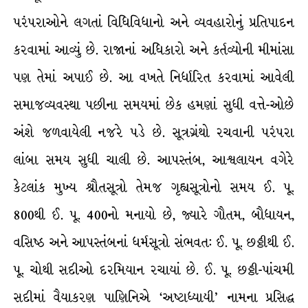
પરંપરાઓને લગતાં વિધિવિધાનો અને વ્યવહારોનું પ્રતિપાદન
કરવામાં આવ્યું છે. રાજાનાં અધિકારો અને કર્તવ્યોની મીમાંસા
પણ તેમાં અપાઈ છે. આ વખતે નિર્ધારિત કરવામાં આવેલી
સમાજવ્યવસ્થા પછીના સમયમાં છેક હમણાં સુધી વત્તે-ઓછે
અંશે જળવાયેલી નજરે પડે છે. સૂત્રગ્રંથો રચવાની પરંપરા
લાંબા સમય સુધી ચાલી છે. આપસ્તંબ, આશ્વલાયન વગેરે
કેટલાંક મુખ્ય શ્રૌતસૂત્રો તેમજ ગૃહ્યસૂત્રોનો સમય ઈ. પૂ.
800થી ઈ. પૂ. 400નો મનાયો છે, જ્યારે ગૌતમ, બૌધાયન,
વસિષ્ઠ અને આપસ્તંબનાં ધર્મસૂત્રો સંભવત: ઈ. પૂ. છઠ્ઠીથી ઈ.
પૂ. ચોથી સદીઓ દરમિયાન રચાયાં છે. ઈ. પૂ. છઠ્ઠી-પાંચમી
સદીમાં વૈયાકરણ પાણિનિએ ‘અષ્ટાધ્યાયી’ નામના પ્રસિદ્ધ