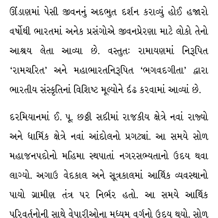
ઊંડાણમાં પેસી જીવનનું અદભુત દર્શન કરાવ્યું હોઈ હજારો
વર્ષોથી ભારતમાં અનેક પ્રસંગોએ જીવનપ્રેરણા માટે લોકો તેનો
આશ્રય લેતા આવ્યા છે. વસ્તુત: રામાયણમાં નિરૂપિત
‘રામચરિત’ અને મહાભારતનિરૂપિત ‘ભગવદગીતા’ દ્વારા
ભારતીય સંસ્કૃતિનાં વિશિષ્ટ મૂલ્યોને ર્દઢ કરવામાં આવ્યાં છે.
દરમિયાનમાં ઈ. પૂ. છઠ્ઠી સદીમાં રાજકીય ક્ષેત્રે નવાં રાજ્યો
અને ધાર્મિક ક્ષેત્રે નવાં આંદોલનો પ્રગટ્યાં. આ સમયે સોળ
મહાજનપદોનો મહિમા સ્થપાતાં નગરસભ્યતાનો ઉદય થવા
લાગ્યો. અગાઉ વેદકાલ અને સૂત્રકાલમાં આર્થિક વ્યવસ્થાનો
પાયો ગ્રામીણ તંત્ર પર નિર્ભર હતો. આ સમયે આર્થિક
પરિવર્તનોની સાથે વેપારીઓના મધ્યમ વર્ગનો ઉદય થયો. સોળ