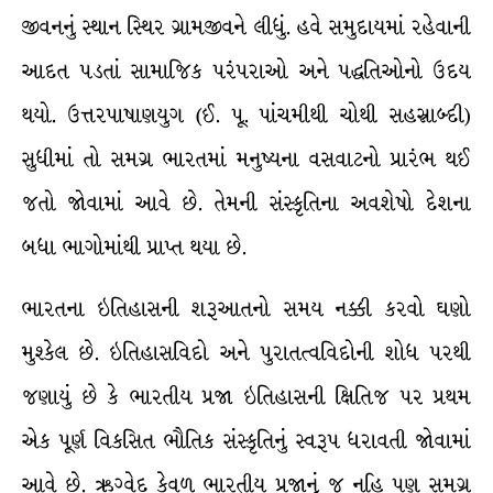
જીવનનું સ્થાન સ્થિર ગ્રામજીવને લીધું. હવે સમુદાયમાં રહેવાની
આદત પડતાં સામાજિક પરંપરાઓ અને પદ્ધતિઓનો ઉદય
થયો. ઉત્તરપાષાણયુગ (ઈ. પૂ. પાંચમીથી ચોથી સહસ્રાબ્દી)
સુધીમાં તો સમગ્ર ભારતમાં મનુષ્યના વસવાટનો પ્રારંભ થઈ
જતો જોવામાં આવે છે. તેમની સંસ્કૃતિના અવશેષો દેશના
બધા ભાગોમાંથી પ્રાપ્ત થયા છે.
ભારતના ઇતિહાસની શરૂઆતનો સમય નક્કી કરવો ઘણો
મુશ્કેલ છે. ઇતિહાસવિદો અને પુરાતત્વવિદોની શોધ પરથી
જણાયું છે કે ભારતીય પ્રજા ઇતિહાસની ક્ષિતિજ પર પ્રથમ
એક પૂર્ણ વિકસિત ભૌતિક સંસ્કૃતિનું સ્વરૂપ ધરાવતી જોવામાં
આવે છે. ઋગ્વેદ કેવળ ભારતીય પ્રજાનું જ નહિ પણ સમગ્ર