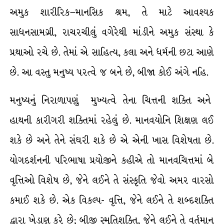
અમુક શારીરિક–માનસિક શ્રમ, તે માટે આવશ્યક
સાધનસામગ્રી, રાચરચીલું વગેરેથી માંડીને અમુક સંસ્થા કે
પ્રથાઓ રચે છે. તેમાં એ સાહિત્ય, કલા અને ધર્મની છટા આણે
છે. આ વસ્તુ મનુષ્ય પરત્વે જ બને છે, બીજા કોઈ અંગે નહિ.
મનુષ્યનું નિરાળાપણું મુખ્યત્વે તેના ચિત્તની શક્તિ અને
હાથની કારીગરી શક્તિમાં રહેલું છે. માનવયોનિ શિક્ષણ લઈ
શકે છે અને તેને સંઘરી શકે છે એ એની ખાસ વિશેષતા છે.
યોગદર્શનની પરિભાષા પ્રયોજીને કહીએ તો માનવચિત્તમાં બે
વૃત્તિઓ વિશેષ છે, જેને લઈને તે સંસ્કૃતિ જેવો અમર વારસો
કમાઈ શકે છે. એક વિકલ્પ- વૃત્તિ, જેને લઈને તે શબ્દશક્તિ
દ્વારા ખેડાણ કરે છે; બીજી સ્મૃતિશક્તિ, જેને લઈને તે વર્તમાન