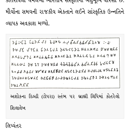
કોતરાવેલા ધર્મલેખો ભારતીય સંસ્કૃતિનો બહુમૂલ્ય વારસો છે.
મૌર્યોના સમયની રાજકીય એકતાને લઈને સાંસ્કૃતિક ઉન્નતિને
વ્યાપક અવકાશ મળ્યો.
અશોકના દિલ્હી (ટોપરા) સ્તંભ પર બ્રાહ્મી લિપિમાં કોતરેલો
શિલાલેખ
લિપ્યંતર