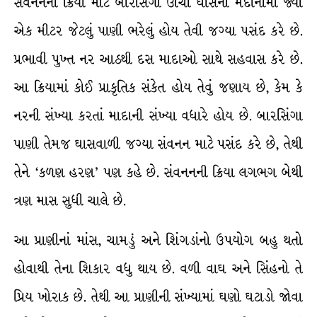
સંવનનની ક્રિયા માટે બારસિંગા ઊંચા ઘાસનાં મેદાનોમાં જ્યાં
એક મીટર જેટલું પાણી ભરેલું હોય તેવી જગ્યા પસંદ કરે છે.
પ્રભાવી પુખ્ત નર આઠથી દસ માદાઓ સાથે સહવાસ કરે છે.
આ ક્રિયામાં કોઈ પ્રાકૃતિક સંકેત હોય તેવું જણાય છે, કેમ કે
નરની સંખ્યા કરતાં માદાની સંખ્યા વધારે હોય છે. બારસિંગા
પાણી તેમજ ઘાસવાળી જગ્યા સંવનન માટે પસંદ કરે છે, તેથી
તેને ‘કળણ હરણ’ પણ કહે છે. સંવનનની ક્રિયા લગભગ બેથી
ત્રણ માસ સુધી ચાલે છે.
આ પ્રાણીનાં માંસ, ચામડું અને શિંગડાંનો ઉપયોગ બહુ થતો
હોવાથી તેના શિકાર વધુ થાય છે. વળી વાઘ અને સિંહનો તે
પ્રિય ખોરાક છે. તેથી આ પ્રાણીની સંખ્યામાં ઘણો ઘટાડો જોવા