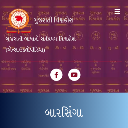
Me
ગુજરાતી ભાષાનો સર્વપ્રથમ વિશ્વકોશ
(એન્સાઈક્લોપીડિયા)
Facebook
Youtube
બારસિંગા