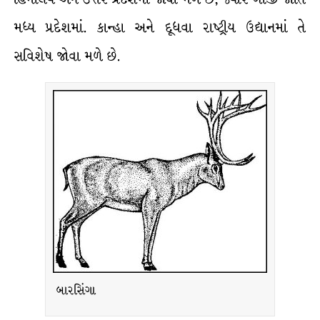
મધ્ય પ્રદેશમાં. કાન્હા અને દૂધવા રાષ્ટ્રીય ઉદ્યાનમાં તે
સવિશેષ જોવા મળે છે.
બારસિંગા