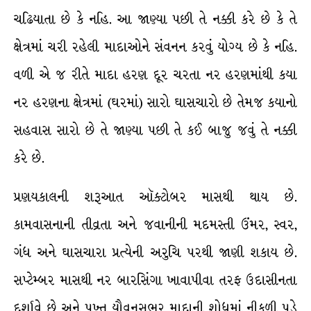
ચઢિયાતા છે કે નહિ. આ જાણ્યા પછી તે નક્કી કરે છે કે તે
ક્ષેત્રમાં ચરી રહેલી માદાઓને સંવનન કરવું યોગ્ય છે કે નહિ.
વળી એ જ રીતે માદા હરણ દૂર ચરતા નર હરણમાંથી કયા
નર હરણના ક્ષેત્રમાં (ઘરમાં) સારો ઘાસચારો છે તેમજ કયાનો
સહવાસ સારો છે તે જાણ્યા પછી તે કઈ બાજુ જવું તે નક્કી
કરે છે.
પ્રણયકાલની શરૂઆત ઑક્ટોબર માસથી થાય છે.
કામવાસનાની તીવ્રતા અને જવાનીની મદમસ્તી ઉંમર, સ્વર,
ગંધ અને ઘાસચારા પ્રત્યેની અરુચિ પરથી જાણી શકાય છે.
સપ્ટેમ્બર માસથી નર બારસિંગા ખાવાપીવા તરફ ઉદાસીનતા
દર્શાવે છે અને પુખ્ત યૌવનસભર માદાની શોધમાં નીકળી પડે