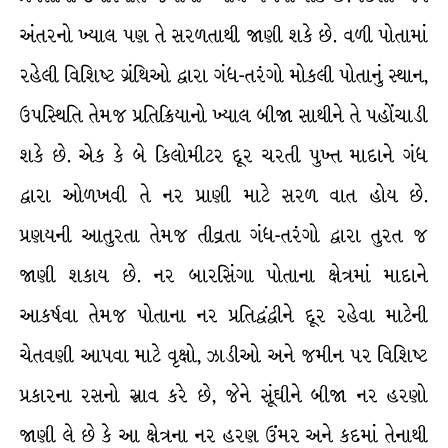
અંતરનો ખ્યાલ પણ તે સરળતાથી જાણી શકે છે. વળી પોતામાં
રહેલી વિશિષ્ટ ગ્રંથિઓ દ્વારા ગંધ-તરંગો મોકલી પોતાનું સ્થાન,
ઉપસ્થિતિ તેમજ પ્રતિક્રિયાનો ખ્યાલ બીજા સાથીને તે પહોંચાડી
શકે છે. એક કે બે કિલોમીટર દૂર ચરતી પુખ્ત માદાને ગંધ
દ્વારા ઓળખવી તે નર પ્રાણી માટે સરળ વાત હોય છે.
પ્રણયની આતુરતા તેમજ તીવ્રતા ગંધ-તરંગો દ્વારા તુરત જ
જાણી શકાય છે. નર બારસિંગા પોતાના ક્ષેત્રમાં માદાને
આકર્ષવા તેમજ પોતાના નર પ્રતિદ્વંદ્વીને દૂર રહેવા માટેની
ચેતવણી આપવા માટે વૃક્ષો, ઝાડીઓ અને જમીન પર વિશિષ્ટ
પ્રકારના રસનો સ્રાવ કરે છે, જેને સૂંઘીને બીજા નર હરણો
જાણી લે છે કે આ ક્ષેત્રના નર હરણ ઉંમર અને કદમાં તેનાથી