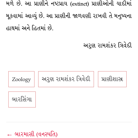
મળે છે. આ પ્રાણીને નષ્ટપ્રાય (extinct) પ્રાણીઓની યાદીમાં
મૂકવામાં આવ્યું છે. આ પ્રાણીની જાળવણી રાખવી તે મનુષ્યના
હાથમાં અને હિતમાં છે.
અરુણ રામશંકર ત્રિવેદી
Zoology
અરુણ રામશંકર ત્રિવેદી
પ્રાણીશાસ્ત્ર
બારસિંગા
Post
← બારમાસી (વનસ્પતિ)