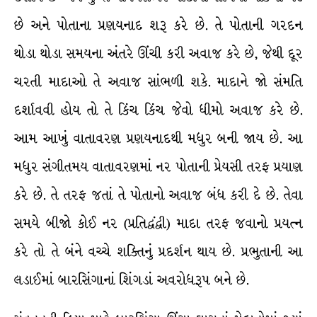
છે અને પોતાના પ્રણયનાદ શરૂ કરે છે. તે પોતાની ગરદન
થોડા થોડા સમયના અંતરે ઊંચી કરી અવાજ કરે છે, જેથી દૂર
ચરતી માદાઓ તે અવાજ સાંભળી શકે. માદાને જો સંમતિ
દર્શાવવી હોય તો તે કિંચ કિંચ જેવો ધીમો અવાજ કરે છે.
આમ આખું વાતાવરણ પ્રણયનાદથી મધુર બની જાય છે. આ
મધુર સંગીતમય વાતાવરણમાં નર પોતાની પ્રેયસી તરફ પ્રયાણ
કરે છે. તે તરફ જતાં તે પોતાનો અવાજ બંધ કરી દે છે. તેવા
સમયે બીજો કોઈ નર (પ્રતિદ્વંદ્વી) માદા તરફ જવાનો પ્રયત્ન
કરે તો તે બંને વચ્ચે શક્તિનું પ્રદર્શન થાય છે. પ્રભુતાની આ
લડાઈમાં બારસિંગાનાં શિંગડાં અવરોધરૂપ બને છે.