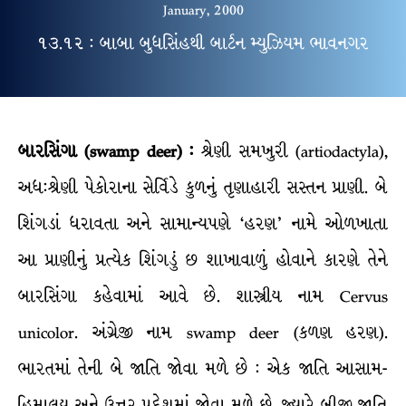
January, 2000
૧૩.૧૨ : બાબા બુધસિંહથી બાર્ટન મ્યુઝિયમ ભાવનગર
બારસિંગા (swamp deer) :
શ્રેણી સમખુરી (artiodactyla),
અધ:શ્રેણી પેકોરાના સેર્વિડે કુળનું તૃણાહારી સસ્તન પ્રાણી. બે
શિંગડાં ધરાવતા અને સામાન્યપણે ‘હરણ’ નામે ઓળખાતા
આ પ્રાણીનું પ્રત્યેક શિંગડું છ શાખાવાળું હોવાને કારણે તેને
બારસિંગા કહેવામાં આવે છે. શાસ્ત્રીય નામ Cervus
unicolor. અંગ્રેજી નામ swamp deer (કળણ હરણ).
ભારતમાં તેની બે જાતિ જોવા મળે છે : એક જાતિ આસામ-
હિમાલય અને ઉત્તર પ્રદેશમાં જોવા મળે છે, જ્યારે બીજી જાતિ