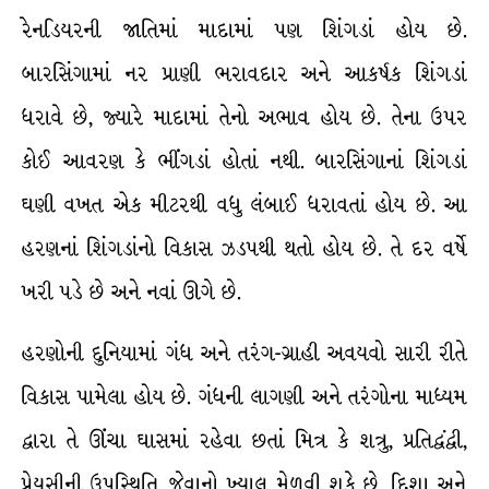
રેનડિયરની જાતિમાં માદામાં પણ શિંગડાં હોય છે.
બારસિંગામાં નર પ્રાણી ભરાવદાર અને આકર્ષક શિંગડાં
ધરાવે છે, જ્યારે માદામાં તેનો અભાવ હોય છે. તેના ઉપર
કોઈ આવરણ કે ભીંગડાં હોતાં નથી. બારસિંગાનાં શિંગડાં
ઘણી વખત એક મીટરથી વધુ લંબાઈ ધરાવતાં હોય છે. આ
હરણનાં શિંગડાંનો વિકાસ ઝડપથી થતો હોય છે. તે દર વર્ષે
ખરી પડે છે અને નવાં ઊગે છે.
હરણોની દુનિયામાં ગંધ અને તરંગ-ગ્રાહી અવયવો સારી રીતે
વિકાસ પામેલા હોય છે. ગંધની લાગણી અને તરંગોના માધ્યમ
દ્વારા તે ઊંચા ઘાસમાં રહેવા છતાં મિત્ર કે શત્રુ, પ્રતિદ્વંદ્વી,
પ્રેયસીની ઉપસ્થિતિ જેવાનો ખ્યાલ મેળવી શકે છે. દિશા અને