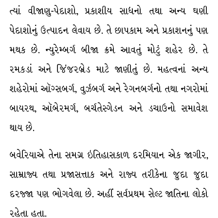
ત્યાં વીજાણુ-પેદાશો, પ્રકાશીય સાધનો તથા અન્ય ઘણી
પેદાશોનું ઉત્પાદન લેવાય છે. તે છાપકામ અને પ્રકાશનનું પણ
મથક છે. ન્યુરેમ્બર્ગ બીજા ક્રમે આવતું મોટું શહેર છે. તે
રમકડાં અને જિંજરબ્રેડ માટે જાણીતું છે. મહત્વનાં અન્ય
શહેરોમાં ઑગ્સબર્ગ, વુર્ઝબર્ગ અને રેગનબર્ગનો તથા નગરોમાં
બાયરથ, ઑબેરમર્ગ, બર્ચતેસ્ગેડન અને ડચાઉનો સમાવેશ
થાય છે.
બવેરિયાએ તેના સમગ્ર ઇતિહાસકાળ દરમિયાન એક જાગીર,
સામ્રાજ્ય તથા પ્રજાસત્તાક અને રાજ્ય તરીકેના જુદા જુદા
દરજ્જા પણ ભોગવેલા છે. અહીં સર્વપ્રથમ સેલ્ટ જાતિના લોકો
રહેતા હતા.