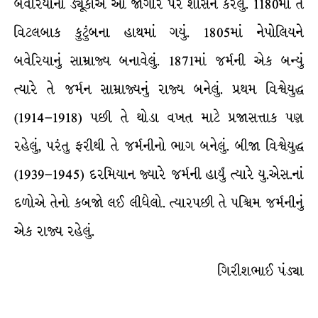
બવેરિયાના ડ્યૂકોએ આ જાગીર પર શાસન કરેલું. 1180માં તે
વિટલબાક કુટુંબના હાથમાં ગયું. 1805માં નેપોલિયને
બવેરિયાનું સામ્રાજ્ય બનાવેલું. 1871માં જર્મની એક બન્યું
ત્યારે તે જર્મન સામ્રાજ્યનું રાજ્ય બનેલું. પ્રથમ વિશ્વેયુદ્ધ
(1914–1918) પછી તે થોડા વખત માટે પ્રજાસત્તાક પણ
રહેલું, પરંતુ ફરીથી તે જર્મનીનો ભાગ બનેલું. બીજા વિશ્વેયુદ્ધ
(1939–1945) દરમિયાન જ્યારે જર્મની હાર્યું ત્યારે યુ.એસ.નાં
દળોએ તેનો કબજો લઈ લીધેલો. ત્યારપછી તે પશ્ચિમ જર્મનીનું
એક રાજ્ય રહેલું.
ગિરીશભાઈ પંડ્યા