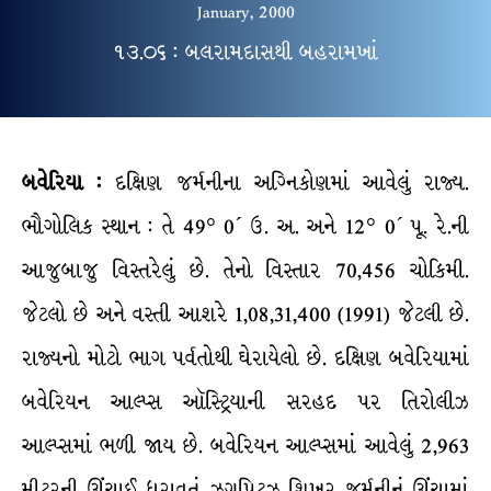
January, 2000
૧૩.૦૬ : બલરામદાસથી બહરામખાં
બવેરિયા :
દક્ષિણ જર્મનીના અગ્નિકોણમાં આવેલું રાજ્ય.
ભૌગોલિક સ્થાન : તે 49° 0´ ઉ. અ. અને 12° 0´ પૂ. રે.ની
આજુબાજુ વિસ્તરેલું છે. તેનો વિસ્તાર 70,456 ચોકિમી.
જેટલો છે અને વસ્તી આશરે 1,08,31,400 (1991) જેટલી છે.
રાજ્યનો મોટો ભાગ પર્વતોથી ઘેરાયેલો છે. દક્ષિણ બવેરિયામાં
બવેરિયન આલ્પ્સ ઑસ્ટ્રિયાની સરહદ પર તિરોલીઝ
આલ્પ્સમાં ભળી જાય છે. બવેરિયન આલ્પ્સમાં આવેલું 2,963
મીટરની ઊંચાઈ ધરાવતું ઝગપિટ્ઝ શિખર જર્મનીનું ઊંચામાં