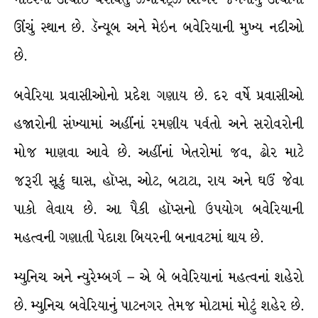
ઊંચું સ્થાન છે. ડૅન્યૂબ અને મેઇન બવેરિયાની મુખ્ય નદીઓ
છે.
બવેરિયા પ્રવાસીઓનો પ્રદેશ ગણાય છે. દર વર્ષે પ્રવાસીઓ
હજારોની સંખ્યામાં અહીંનાં રમણીય પર્વતો અને સરોવરોની
મોજ માણવા આવે છે. અહીંનાં ખેતરોમાં જવ, ઢોર માટે
જરૂરી સૂકું ઘાસ, હૉપ્સ, ઓટ, બટાટા, રાય અને ઘઉં જેવા
પાકો લેવાય છે. આ પૈકી હૉપ્સનો ઉપયોગ બવેરિયાની
મહત્વની ગણાતી પેદાશ બિયરની બનાવટમાં થાય છે.
મ્યુનિચ અને ન્યુરેમ્બર્ગ – એ બે બવેરિયાનાં મહત્વનાં શહેરો
છે. મ્યુનિચ બવેરિયાનું પાટનગર તેમજ મોટામાં મોટું શહેર છે.