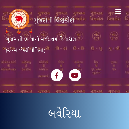
Me
ગુજરાતી ભાષાનો સર્વપ્રથમ વિશ્વકોશ
(એન્સાઈક્લોપીડિયા)
Facebook
Youtube
બવેરિયા