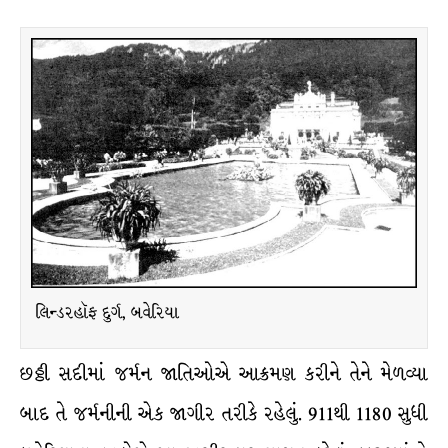
લિન્ડરહૉફ દુર્ગ, બવેરિયા
છઠ્ઠી સદીમાં જર્મન જાતિઓએ આક્રમણ કરીને તેને મેળવ્યા
બાદ તે જર્મનીની એક જાગીર તરીકે રહેલું. 911થી 1180 સુધી