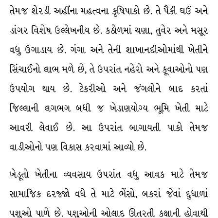
તેમજ શેરડી અહીંના મહત્વના કૃષિપાકો છે. તે પૈકી ઘઉં અને
ડાંગર વિશેષ ઉલ્લેખનીય છે. કઠોળમાં ચણા, તુવેર અને મસૂર
વધુ ઉગાડાય છે. ગંગા અને તેની શાખાનદીઓમાંથી ખેતીને
સિંચાઈનો લાભ મળે છે, તે ઉપરાંત નહેરો અને કૂવાઓનો પણ
ઉપયોગ થાય છે. ટેકરીઓ અને જંગલોને બાદ કરતાં
જિલ્લાની લગભગ બધી જ ખેડાણયોગ્ય ભૂમિ ખેતી માટે
આવરી લેવાઈ છે. આ ઉપરાંત બાગાયતી પાકો તેમજ
વાડીઓનો પણ વિકાસ કરવામાં આવ્યો છે.
ખેડૂતો ખેતીના વ્યવસાય ઉપરાંત વધુ આવક માટે તેમજ
સામાજિક દરજ્જો વધે તે માટે ભેંસો, બકરાં જેવાં દુધાળાં
પશુઓ પાળે છે. પશુઓની ઓલાદ ઊતરતી કક્ષાની હોવાથી