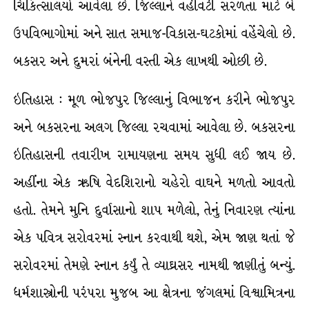
ચિકિત્સાલયો આવેલાં છે. જિલ્લાને વહીવટી સરળતા માટે બે
ઉપવિભાગોમાં અને સાત સમાજ-વિકાસ-ઘટકોમાં વહેંચેલો છે.
બકસર અને દુમરાં બંનેની વસ્તી એક લાખથી ઓછી છે.
ઇતિહાસ : મૂળ ભોજપુર જિલ્લાનું વિભાજન કરીને ભોજપુર
અને બકસરના અલગ જિલ્લા રચવામાં આવેલા છે. બકસરના
ઇતિહાસની તવારીખ રામાયણના સમય સુધી લઈ જાય છે.
અહીંના એક ઋષિ વેદશિરાનો ચહેરો વાઘને મળતો આવતો
હતો. તેમને મુનિ દુર્વાસાનો શાપ મળેલો, તેનું નિવારણ ત્યાંના
એક પવિત્ર સરોવરમાં સ્નાન કરવાથી થશે, એમ જાણ થતાં જે
સરોવરમાં તેમણે સ્નાન કર્યું તે વ્યાઘ્રસર નામથી જાણીતું બન્યું.
ધર્મશાસ્ત્રોની પરંપરા મુજબ આ ક્ષેત્રના જંગલમાં વિશ્વામિત્રના