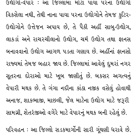
ઉદ્યોગો-વેપાર : આ જિલ્લામાં મોટા પાયા પરના ઉદ્યોગો
વિકસેલા નથી, તેથી નાના પાયા પરના ઉદ્યોગોને તેમજ કુટિર-
ઉદ્યોગોને ઉત્તેજન અપાય છે, તે પૈકી અહીં સાબુ-ઉદ્યોગ,
લાકડાં અને રાચરચીલાનો ઉદ્યોગ, ચર્મ ઉદ્યોગ તથા ફાનસ
બનાવવાનો ઉદ્યોગ આગળ પડતા ગણાય છે. અહીંનાં ફાનસો
રાજ્યમાં તેમજ બહાર જાય છે. જિલ્લામાં આવેલું દુમરાં નગર
સૂતરના દોરાઓ માટે ખૂબ જાણીતું છે. બકસર અગત્યનું
વેપારી મથક છે. તે ગંગા નદીના કાંઠા નજીક વસેલું હોવાથી
અનાજ, શાકભાજી, માછલી, જેલ માટેના ઉદ્યોગ માટે જરૂરી
સામગ્રી, શેતરંજીઓ વગેરે માટે વેપારનું મથક બની રહેલું છે.
પરિવહન : આ જિલ્લો સડકમાર્ગોની સારી ગૂંથણી ધરાવે છે.