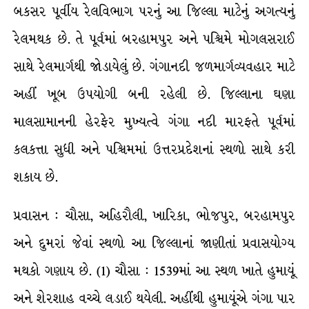
બકસર પૂર્વીય રેલવિભાગ પરનું આ જિલ્લા માટેનું અગત્યનું
રેલમથક છે. તે પૂર્વમાં બરહામપુર અને પશ્ચિમે મોગલસરાઈ
સાથે રેલમાર્ગથી જોડાયેલું છે. ગંગાનદી જળમાર્ગવ્યવહાર માટે
અહીં ખૂબ ઉપયોગી બની રહેલી છે. જિલ્લાના ઘણા
માલસામાનની હેરફેર મુખ્યત્વે ગંગા નદી મારફતે પૂર્વમાં
કલકત્તા સુધી અને પશ્ચિમમાં ઉત્તરપ્રદેશનાં સ્થળો સાથે કરી
શકાય છે.
પ્રવાસન : ચૌસા, અહિરૌલી, ખારિકા, ભોજપુર, બરહામપુર
અને દુમરાં જેવાં સ્થળો આ જિલ્લાનાં જાણીતાં પ્રવાસયોગ્ય
મથકો ગણાય છે. (1) ચૌસા : 1539માં આ સ્થળ ખાતે હુમાયૂં
અને શેરશાહ વચ્ચે લડાઈ થયેલી. અહીંથી હુમાયૂંએ ગંગા પાર