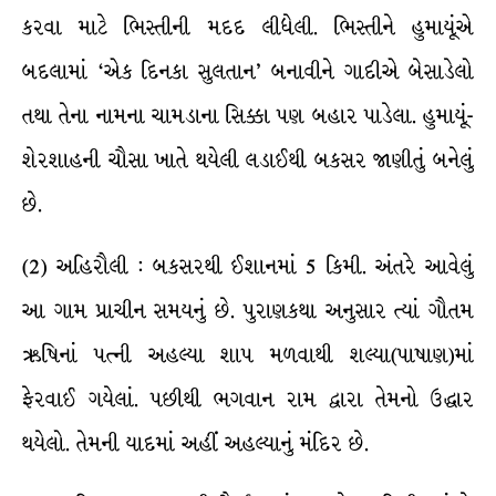
કરવા માટે ભિસ્તીની મદદ લીધેલી. ભિસ્તીને હુમાયૂંએ
બદલામાં ‘એક દિનકા સુલતાન’ બનાવીને ગાદીએ બેસાડેલો
તથા તેના નામના ચામડાના સિક્કા પણ બહાર પાડેલા. હુમાયૂં-
શેરશાહની ચૌસા ખાતે થયેલી લડાઈથી બકસર જાણીતું બનેલું
છે.
(2) અહિરૌલી : બકસરથી ઈશાનમાં 5 કિમી. અંતરે આવેલું
આ ગામ પ્રાચીન સમયનું છે. પુરાણકથા અનુસાર ત્યાં ગૌતમ
ઋષિનાં પત્ની અહલ્યા શાપ મળવાથી શલ્યા(પાષાણ)માં
ફેરવાઈ ગયેલાં. પછીથી ભગવાન રામ દ્વારા તેમનો ઉદ્ધાર
થયેલો. તેમની યાદમાં અહીં અહલ્યાનું મંદિર છે.