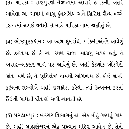
(3) ખારિકા : રાજપુરથી નૈર્ઋત્યમાં આશરે 6 કિમી. અંતરે
આવેલા આ ગામમાં બાબુ કુંવરસિંઘ અને બ્રિટિશ સૈન્ય વચ્ચે
1857માં લડાઈ થયેલી. તે માટે ખારિકા ગામ જાણીતું છે.
(4) ભોજપુરકદીમ : આ સ્થળ દુમરાંથી 5 કિમી.અંતરે આવેલું
છે. કહેવાય છે કે આ સ્થળ રાજા ભોજનું મથક હતું. તે
અરાહ–બકસર માર્ગ પર આવેલું છે, અહીં કેટલાંક ખંડિયેરો
જોવા મળે છે, તે ‘કૃષિક્ષેત્ર’ નામથી ઓળખાય છે. કોઈ શાહી
કુટુંબના સભ્યોએ અહીં જળક્રીડા કરેલી. ત્યાં ઉત્ખનન કરતાં
ઈંટોથી બાંધેલી દીવાલો મળી આવેલી છે.
(5) બરહામપુર : બકસર વિભાગનું આ એક મોટું ગણાતું ગામ
છે. અહીં બ્રાહ્મણેશ્વરનું એક પ્રખ્યાત મંદિર આવેલું છે, તેનો