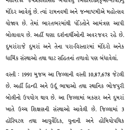
મહારાજા જયપ્રકાશસિંહે બંધાવેલું બિહારીજી(કૃષ્ણ-રાધા)નું
મંદિર આવેલું છે. ત્યાં રામનવમી અને જન્માષ્ટમીએ મહોત્સવ
યોજાય છે. તેમાં ભારતભરમાંથી પંડિતોને આમંત્રણ આપી
બોલાવાય છે. અહીં ઘણા દર્શનાર્થીઓની અવરજવર રહે છે.
દુમરાંરાજે દુમરાં અને તેના પરા-વિસ્તારમાં મંદિરો અનેક
ધાર્મિક સંસ્થાઓ તથા ઘાટ સહિતનાં તળાવો પણ બંધાવેલાં.
વસ્તી : 1991 મુજબ આ જિલ્લાની વસ્તી 10,87,678 જેટલી
છે. અહીં હિન્દી અને ઉર્દૂ ભાષાઓ તથા સ્થાનિક ભોજપુરી
બોલીનો ઉપયોગ થાય છે. આ જિલ્લામાં બકસર અને દુમરાં
ખાતે ઉચ્ચ શિક્ષણની સંસ્થાઓ આવેલી છે. જિલ્લામાં 3
હૉસ્પિટલ તથા આયુર્વેદિક, યુનાની અને હોમિયોપથિક