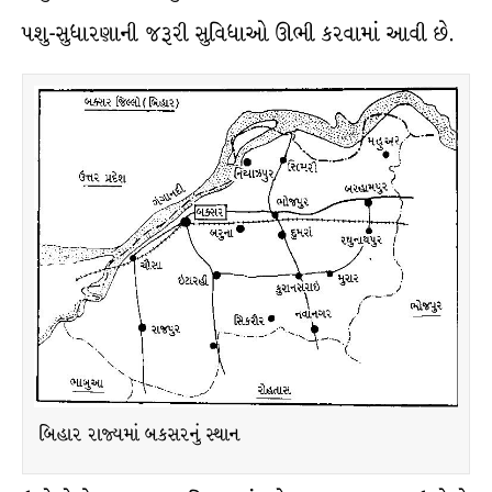
પશુ-સુધારણાની જરૂરી સુવિધાઓ ઊભી કરવામાં આવી છે.
બિહાર રાજ્યમાં બકસરનું સ્થાન