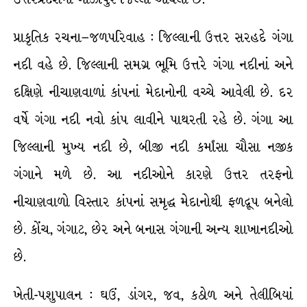
પ્રાકૃતિક રચના–જળપરિવાહ : જિલ્લાની ઉત્તર સરહદે ગંગા
નદી વહે છે. જિલ્લાની સમગ્ર ભૂમિ ઉત્તરે ગંગા નદીનાં અને
દક્ષિણે નીચાણવાળાં કાંપનાં મેદાનોની વચ્ચે આવેલી છે. દર
વર્ષે ગંગા નદી નવો કાંપ લાવીને પાથરતી રહે છે. ગંગા આ
જિલ્લાની મુખ્ય નદી છે, બીજી નદી કર્માંસા ચૌસા નજીક
ગંગાને મળે છે. આ નદીઓને કારણે ઉત્તર તરફનો
નીચાણવાળો વિસ્તાર કાંપનાં સમૃદ્ધ મેદાનોથી ફળદ્રૂપ બનેલો
છે. કોંચ, ગંગાટ, છેર અને બનાસ ગંગાની અન્ય શાખાનદીઓ
છે.
ખેતી-પશુપાલન : ઘઉં, ડાંગર, જવ, કઠોળ અને તેલીબિયાં