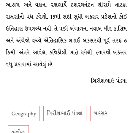
આશ્રમ અને યજ્ઞના રક્ષણાર્થે દશરથનંદન શ્રીરામે તાટકા
રાક્ષસીનો વધ કરેલો. 15મી સદી સુધી બકસર પ્રદેશનો કોઈ
ઇતિહાસ ઉપલબ્ધ નથી. તે પછી બંગાળના નવાબ મીર કાસિમ
અને અંગ્રેજો વચ્ચે ઐતિહાસિક લડાઈ બકસરથી પૂર્વ તરફ 6
કિમી. અંતરે આવેલા કથિકૌલી ખાતે થયેલી. ત્યારથી બકસર
વધુ પ્રકાશમાં આવેલું છે.
ગિરીશભાઈ પંડ્યા
Geography
ગિરીશભાઈ પંડ્યા
બકસર