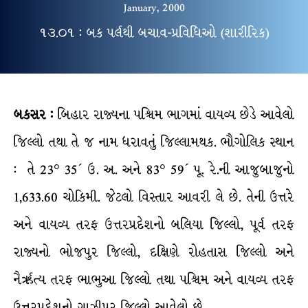
January, 2000
૧૩.૦૧ : બક પર્લથી બચાવ-પ્રવિધિઓ (શારીરિક)
બકસર :
બિહાર રાજ્યના પશ્ચિમ ભાગમાં વાયવ્ય છેડે આવેલો
જિલ્લો તથા તે જ નામ ધરાવતું જિલ્લામથક. ભૌગોલિક સ્થાન
: તે 23° 35´ ઉ. અ. અને 83° 59´ પૂ. રે.ની આજુબાજુનો
1,633.60 ચોકિમી. જેટલો વિસ્તાર આવરી લે છે. તેની ઉત્તરે
અને વાયવ્ય તરફ ઉત્તરપ્રદેશનો બલિયા જિલ્લો, પૂર્વ તરફ
રાજ્યનો ભોજપુર જિલ્લો, દક્ષિણે રોહતાસ જિલ્લો અને
નૈર્ઋત્ય તરફ ભાભુઆ જિલ્લો તથા પશ્ચિમ અને વાયવ્ય તરફ
ઉત્તરપ્રદેશનો ગાઝીપુર જિલ્લો આવેલો છે.