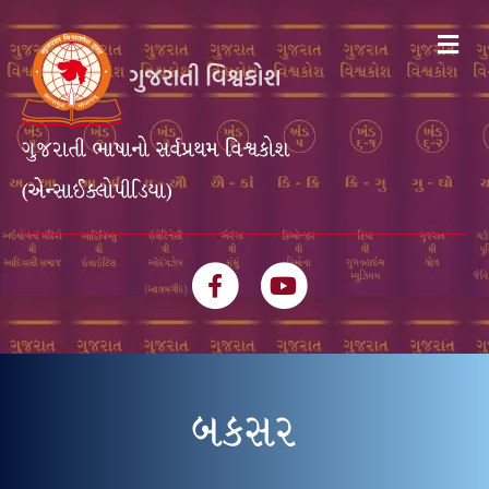
Me
ગુજરાતી ભાષાનો સર્વપ્રથમ વિશ્વકોશ
(એન્સાઈક્લોપીડિયા)
Facebook
Youtube
બકસર