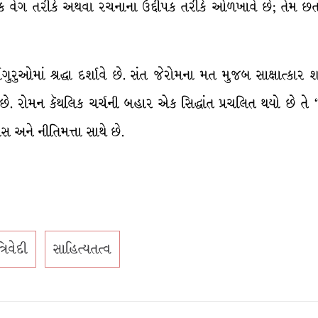
િક વેગ તરીકે અથવા રચનાના ઉદ્દીપક તરીકે ઓળખાવે છે; તેમ છતાંય 
્મગુરુઓમાં શ્રદ્ધા દર્શાવે છે. સંત જેરોમના મત મુજબ સાક્ષાત્કા
પે છે. રોમન કૅથલિક ચર્ચની બહાર એક સિદ્ધાંત પ્રચલિત થયો છે તે
ાસ અને નીતિમત્તા સાથે છે.
ત્રિવેદી
સાહિત્યતત્વ