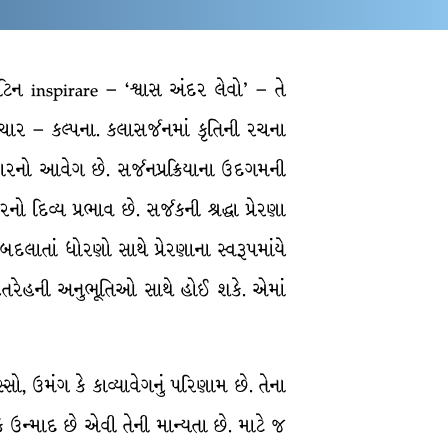
ટિન inspirare – ‘શ્વાસ અંદર લેવો’ – તે
વિચાર – કલ્પના. કલાસર્જનમાં કૃતિની રચના
રકારનો આવેગ છે. સર્જનપ્રક્રિયાના ઉદગમની
ો દિવ્ય પ્રભાવ છે. સર્જકની શ્રદ્ધા પ્રેરણા
દલાતાં ધોરણો સાથે પ્રેરણાના સ્વરૂપમાંયે
તરેહતરેહની અનુભૂતિઓ સાથે હોઈ શકે. એમાં
સો, ઉમંગ કે કાવ્યાવેગનું પરિણામ છે. તેના
 ઉન્માદ છે એવી તેની માન્યતા છે. માટે જ