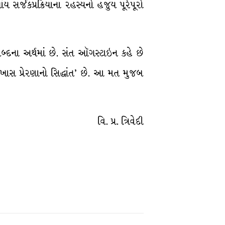
સર્જકપ્રક્રિયાના રહસ્યનો હજુય પૂરેપૂરો
ર શબ્દના અર્થમાં છે. સંત ઑગસ્ટાઇન કહે છે
 ‘ખાસ પ્રેરણાનો સિદ્ધાંત’ છે. આ મત મુજબ
વિ. પ્ર. ત્રિવેદી