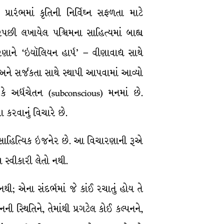
રારંભમાં કૃતિની નિર્વિઘ્ન સફળતા માટે
ારપછી લખાયેલ પશ્ચિમના સાહિત્યમાં બાહ્ય
રણાને ‘ઇયૉલિયન હાર્પ’ – વીણાવાદ્ય સાથે
ભા અને સર્જકતા સાથે સ્થાપી આપવામાં આવ્યો
 કે અર્ધચેતન (subconscious) મનમાં છે.
 કરવાનું વિચારે છે.
નો સાહિત્યિક ઇજનેર છે. આ વિચારણાની રૂએ
મ સ્વીકારી લેતો નથી.
ી; એના સંદર્ભમાં જે કાંઈ રચાતું હોય તે
ી સ્થિતિને, તેમાંથી પ્રગટેલ કોઈ કલ્પનને,