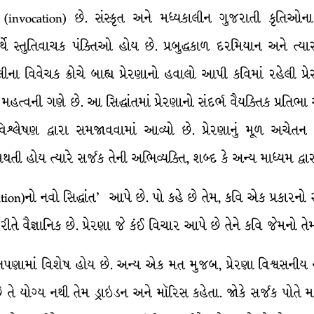
(invocation) છે. સંસ્કૃત અને મધ્યકાલીન ગુજરાતી કૃતિઓના પ્
્થે સ્તુતિવાચક પંક્તિઓ હોય છે. પ્રબુદ્ધકાળ દરમિયાન અને ત્ય
ના વિવેચક ક્રોચે બાહ્ય પ્રેરણાનો હવાલો આપી કવિમાં રહેલી પ્રે
 મહત્વની ગણે છે. આ સિદ્ધાંતમાં પ્રેરણાનો સંદર્ભ વૈયક્તિક પ્રતિ
િશ્લેષણ દ્વારા સમજાવવામાં આવ્યો છે. પ્રેરણાનું મૂળ અચેતન
હોય ત્યારે સર્જક તેની અભિવ્યક્તિ, શબ્દ કે અન્ય માધ્યમ દ્વારા
ration)નો નવો સિદ્ધાંત’ આપે છે. પો કહે છે તેમ, કવિ એક પ્રકાર
તે વૈજ્ઞાનિક છે. પ્રેરણા જે કંઈ વિચાર આપે છે તેને કવિ જેમનો તે
ાનપણામાં વિશેષ હોય છે. અન્ય એક મત મુજબ, પ્રેરણા વિશ્વસનીય નથ
 તે યોગ્ય નથી તેમ ડ્રાઇડન અને મૉરિસ કહેતા. જોકે સર્જક પોતે મનન