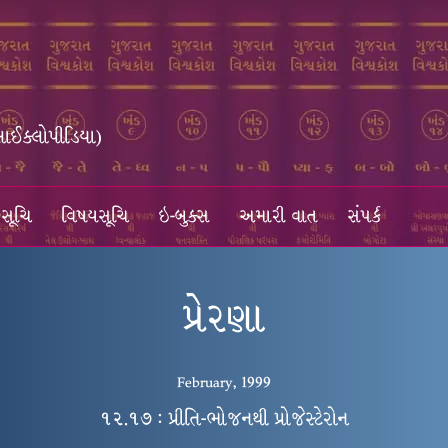
સાઈક્લોપીડિયા)
સૂચિ
વિષયસૂચિ
ઇ-બુક્સ
અમારી વાત
સંપર્ક
પ્રેરણા
February, 1999
૧૨.૧૭ : પ્રીતિ-ભોજનથી પ્રોજેસ્ટેરોન