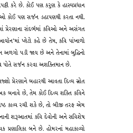
્ટી કરે છે. કોઈ પણ કરુણ કે હાસ્યપ્રધાન
 કવિઓ કોઈ પણ સર્જન ડહાપણથી કરતા નથી.
’માં પ્રેરણાના સંદર્ભમાં કવિઓ અને અસંગત
ૉન’માં પ્લેટો કહે છે તેમ, કવિ પાંખાળો
દ્દન અળગો પડી જાય છે અને તેનામાં બુદ્ધિનો
 કવિ પોતે સર્જન કરવા અશક્તિમાન છે.
તજ્જ્ઞો પ્રેરણાને બહારથી આવતા દિવ્ય સ્રોત
બક બનાવે છે, તેમ કોઈ દિવ્ય શક્તિ કવિને
્રેષ્ઠ કાવ્ય રચી શકે છે, તો બીજી તરફ એમ
રચનાની શરૂઆતમાં કવિ દેવોની અને સવિશેષ
િક પ્રણાલિકા બને છે. હોમરનાં મહાકાવ્યો