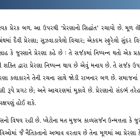
યક પ્રેરક બળ. આ ઉપરથી ‘પ્રેરણાનો સિદ્ધાંત’ રચાયો છે. મૂળ લૅ
્રંથમાં દૈવી પ્રેરણા; સુઝવાડાયેલો વિચાર; એકદમ સ્ફુરેલો સુંદર 
ાહ કે જુસ્સાને પ્રેરણા કહે છે : તે સર્જકમાં નિષ્પન્ન થતો એક પ્
શક્તિ દ્વારા પ્રેરણા નિષ્પન્ન થાય છે એવું મનાય છે. તે સર્જક ઉપરન
 પ્રેરણા કલાકારને તેની રચના સાથે જોડી રાખનાર બળ છે. સમાજનાં બ
વાણી રૂપે પ્રગટ છે; અને આચરણમાં મુકાવે છે. પ્રેરણાનો સંદર્ભ 
યક્ષપણું હોઈ શકે.
નો વિષય રહી છે. પ્લેટોના મત મુજબ કાવ્યસર્જન ઉન્મત્તતા કે જુસ્
િઓમાં જૈ નૈતિકતાનો અભાવ વરતાય છે તેના મૂળમાં આ પ્રેરણા કે