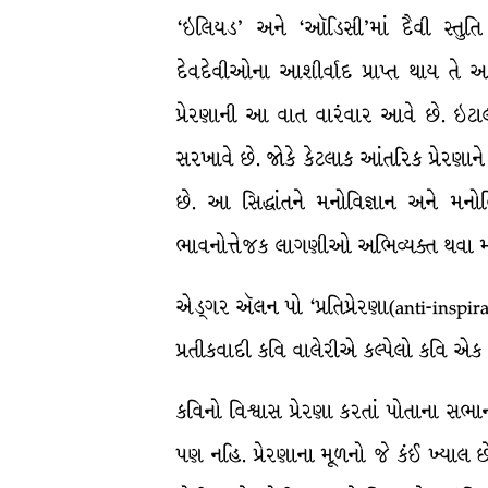
‘ઇલિયડ’ અને ‘ઑડિસી’માં દૈવી સ્તુતિ 
દેવદેવીઓના આશીર્વાદ પ્રાપ્ત થાય તે અર
પ્રેરણાની આ વાત વારંવાર આવે છે. ઇટાલી
સરખાવે છે. જોકે કેટલાક આંતરિક પ્રેરણાને
છે. આ સિદ્ધાંતને મનોવિજ્ઞાન અને મનોવ
ભાવનોત્તેજક લાગણીઓ અભિવ્યક્ત થવા મથતી 
એડ્ગર ઍલન પો ‘પ્રતિપ્રેરણા(anti-inspi
પ્રતીકવાદી કવિ વાલેરીએ કલ્પેલો કવિ એક રી
કવિનો વિશ્વાસ પ્રેરણા કરતાં પોતાના સભ
પણ નહિ. પ્રેરણાના મૂળનો જે કંઈ ખ્યાલ છે