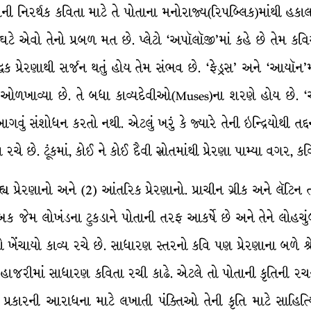
 નિરર્થક કવિતા માટે તે પોતાના મનોરાજ્ય(રિપબ્લિક)માંથી હકાલપટ
ઘટે એવો તેનો પ્રબળ મત છે. પ્લેટો ‘અપૉલૉજી’માં કહે છે તેમ
્ધિક પ્રેરણાથી સર્જન થતું હોય તેમ સંભવ છે. ‘ફેડ્રસ’ અને ‘આયૉન
ે ઓળખાવ્યા છે. તે બધા કાવ્યદેવીઓ(Muses)ના શરણે હોય છે. ‘આય
 આગવું સંશોધન કરતો નથી. એટલું ખરું કે જ્યારે તેની ઇન્દ્રિયોથી ત
રચે છે. ટૂંકમાં, કોઈ ને કોઈ દૈવી સ્રોતમાંથી પ્રેરણા પામ્યા વગર,
ાહ્ય પ્રેરણાનો અને (2) આંતરિક પ્રેરણાનો. પ્રાચીન ગ્રીક અને લૅટિન 
 જેમ લોખંડના ટુકડાને પોતાની તરફ આકર્ષે છે અને તેને લોહચું
ો ખેંચાયો કાવ્ય રચે છે. સાધારણ સ્તરનો કવિ પણ પ્રેરણાના બળે શ
ેરહાજરીમાં સાધારણ કવિતા રચી કાઢે. એટલે તો પોતાની કૃતિની 
 પ્રકારની આરાધના માટે લખાતી પંક્તિઓ તેની કૃતિ માટે સાહિત્ય