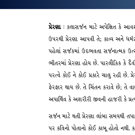
પ્રેરણા
: કલાસર્જન માટે અપેક્ષિત કે આવશ્
ઉપરથી પ્રેરણા આપવી તે; કાવ્ય અને ધર્મગ
પહેલાં સર્જકમાં ઉદભવતા સર્જનાત્મક ઉત્સ
ભીતરમાં પ્રેરણા હોય છે. પારલૌકિક કે દૈવી 
પરત્વે કોઈ ને કોઈ પ્રકારે ચાલુ રહી છે.
ફેરફાર થાય છે. તે ચિંતન કરાવે છે; તે 
અપાર્થિવ કે અશરીરી જીવની હાજરી કે પ્રત્
સર્જન માટે થતી પ્રેરણા લાંબા સમયથી તપાસ
પર કવિનો પોતાનો કોઈ કાબૂ હોતો નથી. કવ