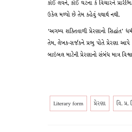
કોઈ લયને, કોઈ ઘટના કે વિચારને પ્રારંભ
ઉકેલ મળ્યો છે તેમ કહેવું યથાર્થ નથી.
‘અગમ્ય શક્તિવાળી પ્રેરણાનો સિદ્ધાંત’ ધર
તેમ, લેખક-સર્જકને પ્રભુ પોતે પ્રેરણા આ
બાઇબલ માટેની પ્રેરણાનો સંબંધ માત્ર વિશ્વ
Literary form
પ્રેરણા
વિ. પ્ર. 