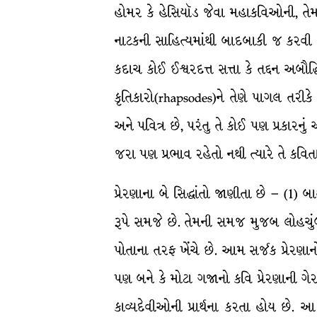
હોમર કે હેસિયૉડ જેવા મહાકવિઓની, તેમની
નાટકની સાહિત્યમાંથી બાદબાકી જ કરવી 
કદાચ કોઈ ઈશ્વરદત્ત સત્તા કે તદ્દન અબૌદ
કૃતિકારો(rhapsodes)ને તેણે પાગલ તરીક
અને પવિત્ર છે, પરંતુ તે કોઈ પણ પ્રકારનું
જરા પણ પ્રભાવ રહેતો નથી ત્યારે તે કવિતા 
પ્રેરણાના બે સિદ્ધાંતો જાણીતા છે – (1) બ
રૂપે સમજે છે. તેમની સમજ મુજબ લોહચુંબક
પોતાના તરફ ખેંચે છે. આમ સર્જક પ્રેરણાન
પણ બને કે મોટા ગજાનો કવિ પ્રેરણાની ગ
કાવ્યદેવીઓની પ્રાર્થના કરતા હોય છે. આ