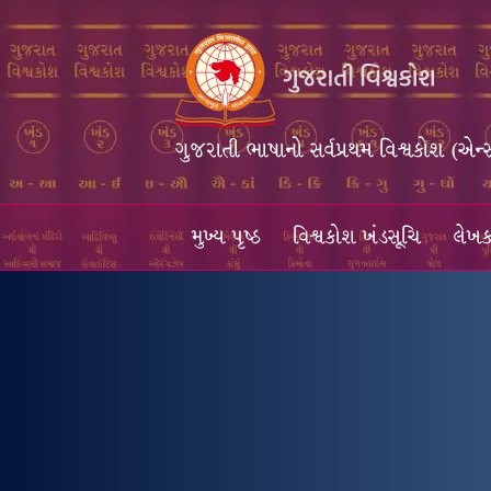
ગુજરાતી ભાષાનો સર્વપ્રથમ વિશ્વકોશ (એન્
મુખ્ય પૃષ્ઠ
વિશ્વકોશ ખંડસૂચિ
લેખક