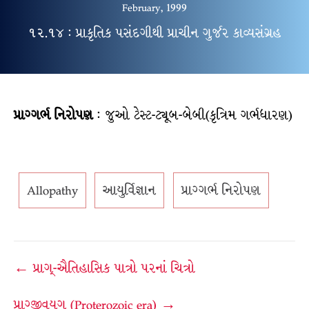
February, 1999
૧૨.૧૪ : પ્રાકૃતિક પસંદગીથી પ્રાચીન ગુર્જર કાવ્યસંગ્રહ
પ્રાગ્ગર્ભ નિરોપણ
: જુઓ ટેસ્ટ-ટ્યૂબ-બેબી(કૃત્રિમ ગર્ભધારણ)
Allopathy
આયુર્વિજ્ઞાન
પ્રાગ્ગર્ભ નિરોપણ
Post
← પ્રાગ્-ઐતિહાસિક પાત્રો પરનાં ચિત્રો
navigation
પ્રાગ્જીવયુગ (Proterozoic era) →