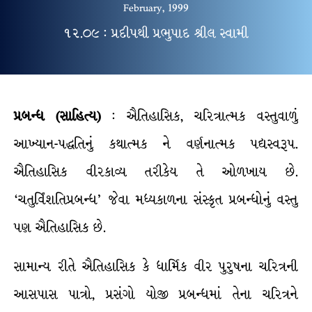
February, 1999
૧૨.૦૯ : પ્રદીપથી પ્રભુપાદ શ્રીલ સ્વામી
પ્રબન્ધ (સાહિત્ય)
: ઐતિહાસિક, ચરિત્રાત્મક વસ્તુવાળું
આખ્યાન-પદ્ધતિનું કથાત્મક ને વર્ણનાત્મક પદ્યસ્વરૂપ.
ઐતિહાસિક વીરકાવ્ય તરીકેય તે ઓળખાય છે.
‘ચતુર્વિંશતિપ્રબન્ધ’ જેવા મધ્યકાળના સંસ્કૃત પ્રબન્ધોનું વસ્તુ
પણ ઐતિહાસિક છે.
સામાન્ય રીતે ઐતિહાસિક કે ધાર્મિક વીર પુરુષના ચરિત્રની
આસપાસ પાત્રો, પ્રસંગો યોજી પ્રબન્ધમાં તેના ચરિત્રને