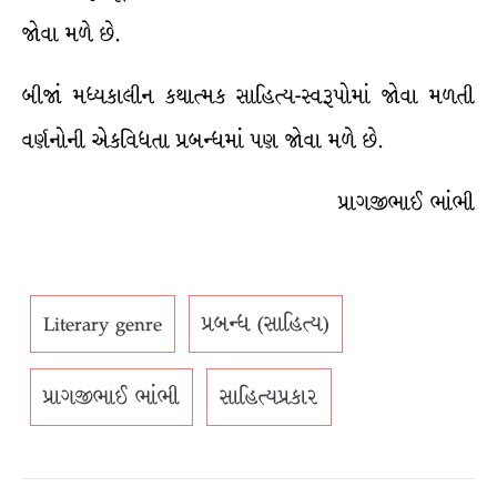
જોવા મળે છે.
બીજાં મધ્યકાલીન કથાત્મક સાહિત્ય-સ્વરૂપોમાં જોવા મળતી
વર્ણનોની એકવિધતા પ્રબન્ધમાં પણ જોવા મળે છે.
પ્રાગજીભાઈ ભાંભી
Literary genre
પ્રબન્ધ (સાહિત્ય)
પ્રાગજીભાઈ ભાંભી
સાહિત્યપ્રકાર