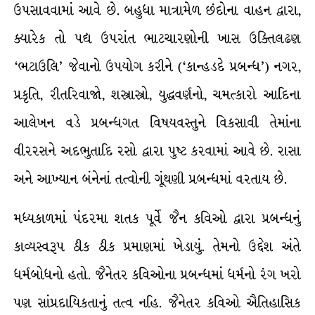
ઉપસાવવામાં આવે છે. બહુધા માત્રામેળ છંદોના વાહન દ્વારા,
ક્યારેક તો પદ્ય ઉપરાંત ભાટચારણોની ખાસ ઉક્તિલઢણ
‘ભટાઉલિ’ જેવાનો ઉપયોગ કરીને (‘કાન્હડદે પ્રબન્ધ’) નગર,
પ્રકૃતિ, રીતરિવાજો, શસ્ત્રાસ્ત્રો, યુદ્ધવર્ણનો, ચમત્કારો આદિના
આલેખન વડે પ્રબન્ધગત વિષયવસ્તુને વિકસાવી તેમાંના
વીરરસને અદભુતાદિ રસો દ્વારા પુષ્ટ કરવામાં આવે છે. રાસા
અને આખ્યાન બંનેનાં તત્વોની ગૂંથણી પ્રબન્ધમાં વરતાય છે.
મધ્યકાળમાં પંદરમા શતક પૂર્વે જૈન કવિઓ દ્વારા પ્રબન્ધનું
કાવ્યસ્વરૂપ ઠીક ઠીક પ્રમાણમાં ખેડાયું. તેમનો ઉદ્દેશ અંતે
ધર્મબોધનો હતો. જૈનેતર કવિઓના પ્રબન્ધમાં ધર્મનો રંગ ખરો
પણ સાંપ્રદાયિકતાનું તત્વ નહિ. જૈનેતર કવિઓ ઐતિહાસિક