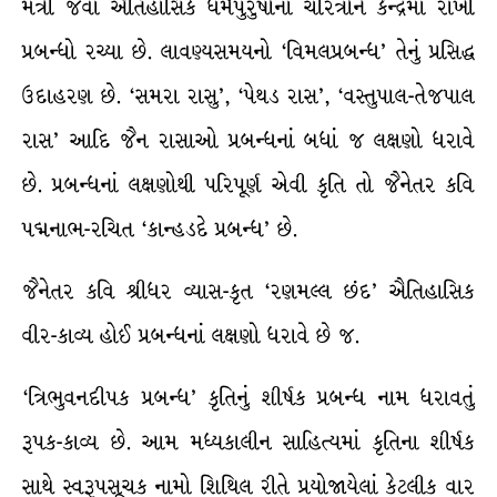
મંત્રી જેવા ઐતિહાસિક ધર્મપુરુષોનાં ચરિત્રોને કેન્દ્રમાં રાખી
પ્રબન્ધો રચ્યા છે. લાવણ્યસમયનો ‘વિમલપ્રબન્ધ’ તેનું પ્રસિદ્ધ
ઉદાહરણ છે. ‘સમરા રાસુ’, ‘પેથડ રાસ’, ‘વસ્તુપાલ-તેજપાલ
રાસ’ આદિ જૈન રાસાઓ પ્રબન્ધનાં બધાં જ લક્ષણો ધરાવે
છે. પ્રબન્ધનાં લક્ષણોથી પરિપૂર્ણ એવી કૃતિ તો જૈનેતર કવિ
પદ્મનાભ-રચિત ‘કાન્હડદે પ્રબન્ધ’ છે.
જૈનેતર કવિ શ્રીધર વ્યાસ-કૃત ‘રણમલ્લ છંદ’ ઐતિહાસિક
વીર-કાવ્ય હોઈ પ્રબન્ધનાં લક્ષણો ધરાવે છે જ.
‘ત્રિભુવનદીપક પ્રબન્ધ’ કૃતિનું શીર્ષક પ્રબન્ધ નામ ધરાવતું
રૂપક-કાવ્ય છે. આમ મધ્યકાલીન સાહિત્યમાં કૃતિના શીર્ષક
સાથે સ્વરૂપસૂચક નામો શિથિલ રીતે પ્રયોજાયેલાં કેટલીક વાર