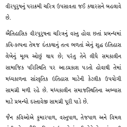
વીરપુરુષનું પરાક્રમી ચરિત્ર ઉપસાવતા જઈ કથારસને બહલાવે
છે.
ઐતિહાસિક વીરપુરુષના ચરિત્રનું વસ્તુ હોવા છતાં પ્રબન્ધમાં
કવિ-કલ્પના તેમજ દંતકથાનું તત્વ ભળતાં એનું શુદ્ધ ઇતિહાસ
લેખેનું મૂલ્ય ઓછું થાય છે; પરંતુ તેને લીધે સમકાલીન
સામાજિક પરિસ્થિતિ પર આડપ્રકાશ પડતો હોવાથી તેમાં
મધ્યકાળના સાંસ્કૃતિક ઇતિહાસ માટેની કેટલીક ઉપયોગી
સામગ્રી મળી રહે છે. મધ્યકાલીન સમાજસ્થિતિના અભ્યાસ
માટે પ્રબન્ધો દસ્તાવેજી સામગ્રી પૂરી પાડે છે.
જૈન કવિઓએ કુમારપાળ, વસ્તુપાળ, તેજપાળ અને વિમલ