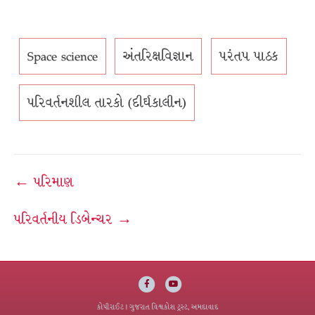
Space science
અંતરિક્ષવિજ્ઞાન
પરંતપ પાઠક
પરિવર્તનશીલ તારકો (દીર્ઘકાલીન)
Post
← પરિમાણ
navigation
પરિવર્તનીય ડિબેન્ચર →
Facebook
Youtube
કોપીરાઈટ
| ગુજરાત વિશ્વકોશ ટ્રસ્ટ, અમદાવાદ