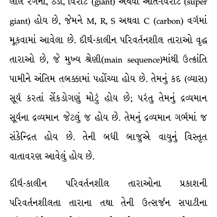
લાલ રંગના, ઠંડા, વિરાટ (giant) અથવા અતિ-વિરાટ (super
giant) હોય છે, જેમને M, R, S અથવા C (carbon) વર્ગમાં
મૂકવામાં આવેલા છે. દીર્ઘ-કાલીન પરિવર્તનશીલ તારાઓ વૃદ્ધ
તારાઓ છે, જે મુખ્ય શ્રેણી(main sequence)માંથી ઉત્ક્રાંતિ
પામીને અંતિમ તબક્કામાં પહોંચ્યા હોય છે. તેમનું કદ (વ્યાસ)
સૂર્ય કરતાં સેંકડોગણું મોટું હોય છે; પરંતુ તેમનું દ્રવ્યમાન
સૂર્યના દ્રવ્યમાન જેટલું જ હોય છે. તેમનું દ્રવ્યમાન ગર્ભમાં જ
સંકેન્દ્રિત હોય છે. તેની બધી બાજુએ વાયુનું વિસ્તૃત
વાતાવરણ આવેલું હોય છે.
દીર્ઘ-કાલીન પરિવર્તનશીલ તારાઓના પ્રકાશની
પરિવર્તનશીલતા તારાના તથા તેની ઉત્સર્જન સપાટીના