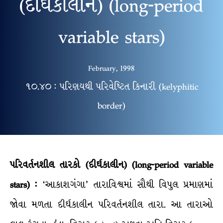
(દીર્ઘકાલીન) (long-period
variable stars)
February, 1998
૧૦.૪૦ : પરિણયથી પરિવેષ્ટિત કિનારી (kelyphitic
border)
પરિવર્તનશીલ
તારકો
(
દીર્ઘકાલીન
) (long-period variable
stars) :
‘આકાશગંગા’ તારાવિશ્વમાં સૌથી વિપુલ પ્રમાણમાં
જોવા મળતા દીર્ઘકાલીન પરિવર્તનશીલ તારા. આ તારાઓ