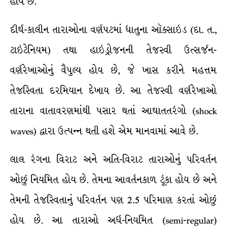
હોય છે.
દીર્ઘ-કાલીન તારાઓના વર્ણપટમાં ધાતુના ઑક્સાઇડ (દા. ત.,
ટાઇટેનિયમ) તથા હાઇડ્રોજનની તેજસ્વી ઉત્સર્જન-
વર્ણરેખાઓનું વૈપુલ્ય હોય છે, જે ખાસ કરીને મહત્તમ
તેજસ્વિતા દરમિયાન દેખાય છે. આ તેજસ્વી વર્ણરેખાઓ
તારાના વાતાવરણમાંથી પસાર થતાં આઘાતતરંગો (shock
waves) દ્વારા ઉત્પન્ન થતી હશે એમ માનવામાં આવે છે.
લાલ રંગના વિરાટ અને અતિ-વિરાટ તારાઓનું પરિવર્તન
ઓછું નિયમિત હોય છે. તેમના આવર્તનકાળ ટૂંકા હોય છે અને
તેમની તેજસ્વિતાનું પરિવર્તન પણ 2.5 પરિમાણ કરતાં ઓછું
હોય છે. આ તારાઓ અર્ધ-નિયમિત (semi-regular)