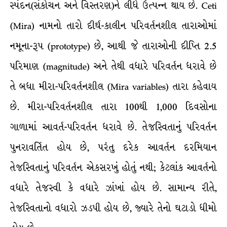
સ્પંદન(સંકોચન અને વિસ્તરણ)ને લીધે ઉત્પન્ન થાય છે. Ceti
(Mira) નામનો તારો દીર્ઘ-કાલીન પરિવર્તનશીલ તારાઓમાં
નમૂના-રૂપ (prototype) છે, આથી જે તારાઓની દીપ્તિ 2.5
પરિમાણ (magnitude) અને તેથી વધારે પરિવર્તન ધરાવે છે
તે બધા મીરા-પરિવર્તનશીલ (Mira variables) તારા કહેવાય
છે. મીરા-પરિવર્તનશીલ તારા 100થી 1,000 દિવસોના
ગાળામાં આવર્ત-પરિવર્તન ધરાવે છે. તેજસ્વિતાનું પરિવર્તન
પુનરાવર્તિત હોય છે, પરંતુ દરેક આવર્તન દરમિયાન
તેજસ્વિતાનું પરિવર્તન એકસરખું હોતું નથી; કેટલાંક આવર્તનો
વધારે તેજસ્વી કે વધારે ઝાંખાં હોય છે. સામાન્ય રીતે,
તેજસ્વિતાનો વધારો ઝડપી હોય છે, જ્યારે તેનો ઘટાડો ધીમો