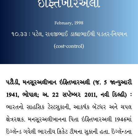
ઇફ્તિખારઅલી
February, 1998
૧૦.૩૩ : પટેલ, રાવજીભાઈ ડાહ્યાભાઈથી પડતર-નિયમન
(cost-control)
પટૌડી
,
મનસૂરઅલીખાન
ઇફ્તિખારઅલી
(
જ
.
5
જાન્યુઆરી
1941
,
ભોપાલ
;
અ
.
22
સપ્ટેમ્બર
2011
,
નવી
દિલ્હી
) :
ભારતનો સાહસિક ટેસ્ટસુકાની, આકર્ષક બૅટધર અને ચપલ
ક્ષેત્રરક્ષક. મનસૂરઅલીખાનના પિતા ઇફ્તિખારઅલી 1946માં
ઇંગ્લૅન્ડ ગયેલી ભારતીય ક્રિકેટ ટીમના સુકાની હતા. ઇંગ્લૅન્ડના