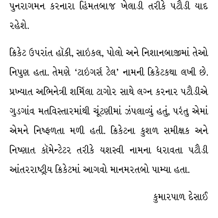
પુનરાગમન કરનારા હિંમતબાજ ખેલાડી તરીકે પટૌડી યાદ
રહેશે.
ક્રિકેટ ઉપરાંત હૉકી, સાઇકલ, પોલો અને નિશાનબાજીમાં તેઓ
નિપુણ હતા. તેમણે ‘ટાઇગર્સ ટેલ’ નામની ક્રિકેટકથા લખી છે.
પ્રખ્યાત અભિનેત્રી શર્મિલા ટાગોર સાથે લગ્ન કરનાર પટૌડીએ
ગુડગાંવ મતવિસ્તારમાંથી ચૂંટણીમાં ઝંપલાવ્યું હતું, પરંતુ એમાં
એમને નિષ્ફળતા મળી હતી. ક્રિકેટના કુશળ સમીક્ષક અને
નિષ્ણાત કૉમેન્ટેટર તરીકે યશસ્વી નામના ધરાવતા પટૌડી
આંતરરાષ્ટ્રીય ક્રિકેટમાં આગવો માનમરતબો પામ્યા હતા.
કુમારપાળ દેસાઈ