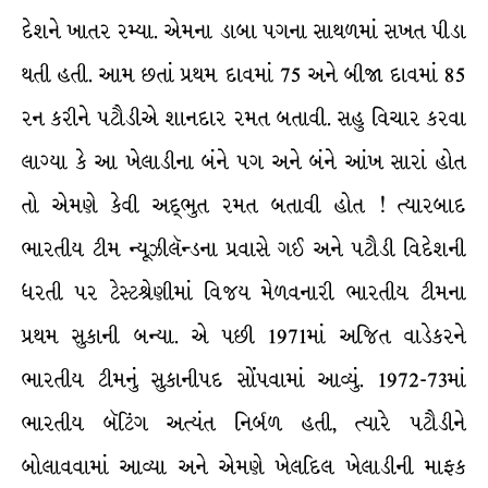
દેશને ખાતર રમ્યા. એમના ડાબા પગના સાથળમાં સખત પીડા
થતી હતી. આમ છતાં પ્રથમ દાવમાં 75 અને બીજા દાવમાં 85
રન કરીને પટૌડીએ શાનદાર રમત બતાવી. સહુ વિચાર કરવા
લાગ્યા કે આ ખેલાડીના બંને પગ અને બંને આંખ સારાં હોત
તો એમણે કેવી અદ્ભુત રમત બતાવી હોત ! ત્યારબાદ
ભારતીય ટીમ ન્યૂઝીલૅન્ડના પ્રવાસે ગઈ અને પટૌડી વિદેશની
ધરતી પર ટેસ્ટશ્રેણીમાં વિજય મેળવનારી ભારતીય ટીમના
પ્રથમ સુકાની બન્યા. એ પછી 1971માં અજિત વાડેકરને
ભારતીય ટીમનું સુકાનીપદ સોંપવામાં આવ્યું. 1972-73માં
ભારતીય બૅટિંગ અત્યંત નિર્બળ હતી, ત્યારે પટૌડીને
બોલાવવામાં આવ્યા અને એમણે ખેલદિલ ખેલાડીની માફક