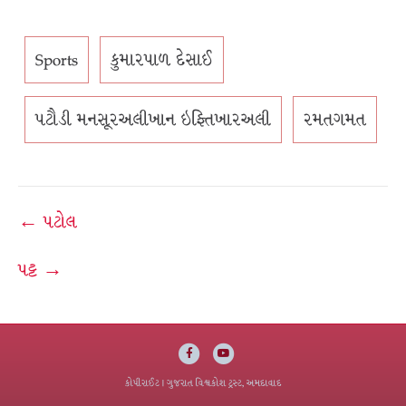
Sports
કુમારપાળ દેસાઈ
પટૌડી મનસૂરઅલીખાન ઇફ્તિખારઅલી
રમતગમત
Post
← પટોલ
navigation
પટ્ટ →
Facebook
Youtube
કોપીરાઈટ
| ગુજરાત વિશ્વકોશ ટ્રસ્ટ, અમદાવાદ