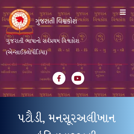
Me
ગુજરાતી ભાષાનો સર્વપ્રથમ વિશ્વકોશ
(એન્સાઈક્લોપીડિયા)
Facebook
Youtube
પટૌડી, મનસૂરઅલીખાન