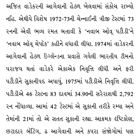
અજિત વાડેકરની આગેવાની હેઠળ ખેલવામાં સંકોચ રાખ્યો
નહિ. એથીયે વિશેષ 1972-73ની ચેન્નાઈની ત્રીજી ટેસ્ટમાં 73
રનની એવી ભવ્ય રમત બતાવી કે ‘નવાબ ઑવ્ પટૌડી’ને
‘નવાબ ઑવ્ ચેપૉક’ કહીને વધાવી લીધા. 1974માં વાડેકરની
આગેવાની હેઠળ ઇંગ્લૅન્ડના પ્રવાસે ગયેલી ભારતીય ટીમનો
પરાજય થતાં વાડેકરે એકાએક નિવૃત્તિ લીધી અને ફરી
પટૌડીને સુકાનીપદ અપાયું. 1975માં પટૌડીએ નિવૃત્તિ લીધી.
પટૌડીએ 46 ટેસ્ટના 83 દાવમાં 34.90ની સરેરાશથી 2,792
રન નોંધાવ્યા. આમાં 42 ટેસ્ટમાં એ સુકાની તરીકે રમ્યા અને
તેમાંની 21માં તો એ સતત સુકાની રહ્યા. આક્રમક દૃષ્ટિકોણ,
છટાદાર બૅટિંગ, ઢ આગેવાની અને કપરા સંજોગોમાં પણ