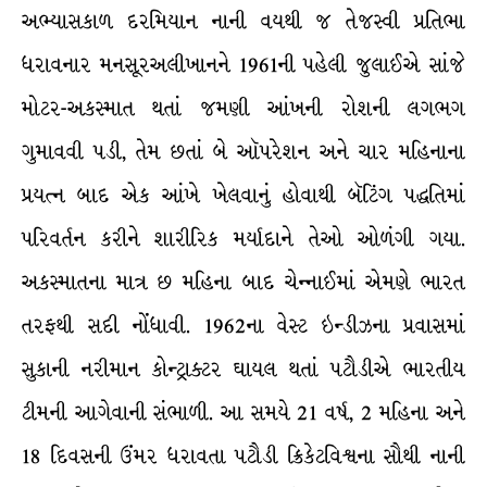
અભ્યાસકાળ દરમિયાન નાની વયથી જ તેજસ્વી પ્રતિભા
ધરાવનાર મનસૂરઅલીખાનને 1961ની પહેલી જુલાઈએ સાંજે
મોટર-અકસ્માત થતાં જમણી આંખની રોશની લગભગ
ગુમાવવી પડી, તેમ છતાં બે ઑપરેશન અને ચાર મહિનાના
પ્રયત્ન બાદ એક આંખે ખેલવાનું હોવાથી બૅટિંગ પદ્ધતિમાં
પરિવર્તન કરીને શારીરિક મર્યાદાને તેઓ ઓળંગી ગયા.
અકસ્માતના માત્ર છ મહિના બાદ ચેન્નાઈમાં એમણે ભારત
તરફથી સદી નોંધાવી. 1962ના વેસ્ટ ઇન્ડીઝના પ્રવાસમાં
સુકાની નરીમાન કોન્ટ્રાક્ટર ઘાયલ થતાં પટૌડીએ ભારતીય
ટીમની આગેવાની સંભાળી. આ સમયે 21 વર્ષ, 2 મહિના અને
18 દિવસની ઉંમર ધરાવતા પટૌડી ક્રિકેટવિશ્વના સૌથી નાની