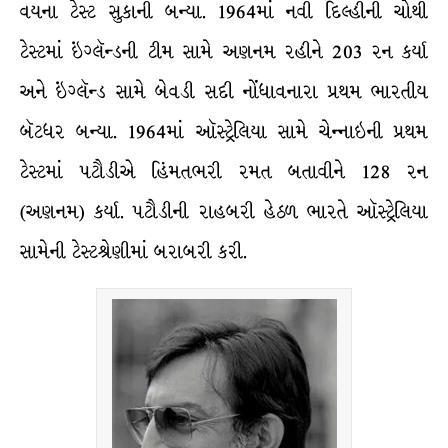
વયના ટેસ્ટ સુકાની બન્યા. 1964માં નવી દિલ્હીની ચોથી
ટેસ્ટમાં ઇંગ્લૅન્ડની ટીમ સામે અણનમ રહીને 203 રન કર્યા
અને ઇંગ્લૅન્ડ સામે બેવડી સદી નોંધાવનારા પ્રથમ ભારતીય
બૅટધર બન્યા. 1964માં ઑસ્ટ્રેલિયા સામે ચેન્નાઇની પ્રથમ
ટેસ્ટમાં પટૌડીએ હિંમતભરી રમત બતાવીને 128 રન
(અણનમ) કર્યા. પટૌડીની રાહબરી હેઠળ ભારતે ઑસ્ટ્રેલિયા
સામેની ટેસ્ટશ્રેણીમાં બરાબરી કરી.