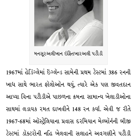
મનસૂરઅલીખાન ઇફ્તિખારઅલી પટૌડી
1967માં હેડિંગ્લેમાં ઇંગ્લૅન્ડ સામેની પ્રથમ ટેસ્ટમાં 386 રનની
ખાધ સાથે ભારત ફૉલોઑન થયું, ત્યારે એક પણ જીવતદાન
આપ્યા વિના પટૌડીએ પાછળના ક્રમના સામાન્ય ખેલાડીઓના
સાથમાં લડાયક રમત દાખવીને 148 રન કર્યા. એવી જ રીતે
1967-68માં ઑસ્ટ્રેલિયાના પ્રવાસ દરમિયાન મેલ્બૉર્નની બીજી
ટેસ્ટમાં ડૉક્ટરોની નહિ ખેલવાની સલાહને અવગણીને પટૌડી