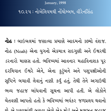
January, 1998
૧૦.૨૫ : નોબેલિયમથી નોંથોમ્બમ, વીરેનસિંહ
નોહ :
બાઇબલમાં જણાવ્યા પ્રમાણે આદમનો 10મો વંશજ.
નોહ (Noah) એના યુગનો એકમાત્ર સદગુણી અને ઈશ્વરથી
ડરનારો માણસ હતો. ભવિષ્યમાં આવનાર મહાવિનાશક પૂર
દરમિયાન ઈશ્વરે એને, એના કુટુંબને અને પશુપક્ષીઓની
સૃષ્ટિને બચાવી લેવાનું નક્કી કર્યું હતું. તેથી તેને અગાઉથી
ભવ્ય જહાજ બાંધવાની સૂચના આપી હતી. એ લોકોને
ચેતવણી આપતો હતો કે ભવિષ્યમાં ભયંકર જળપ્રલય થવાનો
છે. એ પ્રલયમાંથી બચવા એણે એક મોટું અને મજબૂત જહાજ