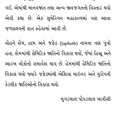
ગઈ. એમાંથી માનવજાત તથા અન્ય જીવજગતનો વિસ્તાર થયો
એવી કથા છે. એક સુમેરિયન મહાકાવ્યમાં પણ આવા
જળપ્રલયની વાત કહેવામાં આવી છે.
નોહને શેમ, હામ અને જફેઠ (Japheth) નામના ત્રણ પુત્રો
હતા. શેમમાંથી સેમિટિક જાતિનો વિકાસ થયો, જેમાં હિબ્રૂ અને
આરબ લોકોનો સમાવેશ થાય છે. હેમમાંથી હેમિટિક જાતિનો
વિકાસ થયો જ્યારે જફેઠમાંથી એશિયા માઇનર અને યુરોપની
કેટલીક જાતિઓનો વિકાસ થયો.
મુગટલાલ પોપટલાલ બાવીસી