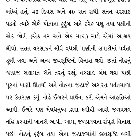
બાંધ્યું હતું. 40 દિવસ અને 40 રાત સુધી સતત વરસાદ
પડ્યો ત્યારે એણે પોતાના કુટુંબ અને દરેક પશુ તથા પક્ષીની
એક જોડી (એક નર અને એક માદા) સાથે એમાં આશ્રય
લીધો. સતત વરસાદને લીધે વધેલી પાણીની સપાટીમાં પર્વતો
ડૂબી ગયા અને અન્ય જીવસૃષ્ટિનો વિનાશ થયો. છતાં નોહનું
જહાજ સલામત રીતે તરતું રહ્યું. વરસાદ બંધ થયા પછી
પૂરનાં પાણી ઊતર્યાં અને નોહના જહાજે અરારત પર્વતમાળા
પર ઉતરાણ કર્યું. નોહે ઈશ્વરને પ્રાર્થના કરી એમને આહુતિઓ
આપી. ઈશ્વરે પણ મેઘધનુષ્ય દ્વારા ફરીથી આવો જળપ્રલય
નહિ કરવાની ખાતરી આપી. આમ, જળપ્રલયના સંપૂર્ણ વિનાશ
પછી નોહનું કુટુંબ તથા એના જહાજમાંની જીવસૃષ્ટિ બચી