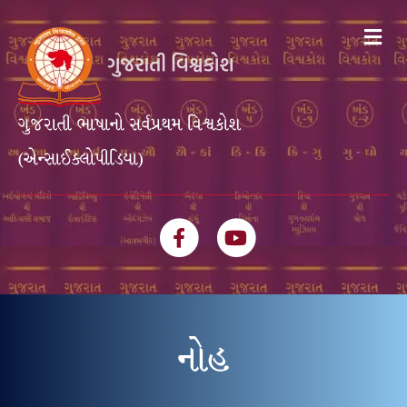
Me
ગુજરાતી ભાષાનો સર્વપ્રથમ વિશ્વકોશ
(એન્સાઈક્લોપીડિયા)
Facebook
Youtube
નોહ