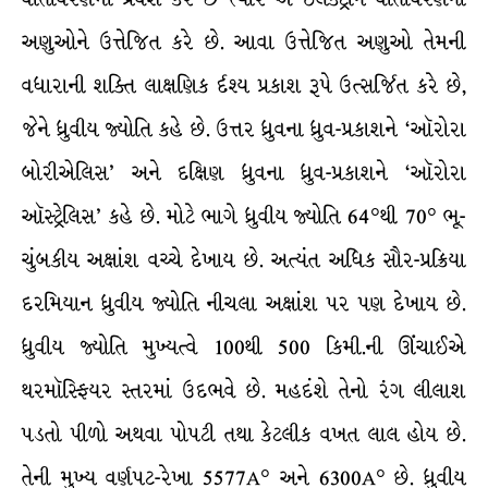
અણુઓને ઉત્તેજિત કરે છે. આવા ઉત્તેજિત અણુઓ તેમની
વધારાની શક્તિ લાક્ષણિક ર્દશ્ય પ્રકાશ રૂપે ઉત્સર્જિત કરે છે,
જેને ધ્રુવીય જ્યોતિ કહે છે. ઉત્તર ધ્રુવના ધ્રુવ-પ્રકાશને ‘ઑરોરા
બોરીએલિસ’ અને દક્ષિણ ધ્રુવના ધ્રુવ-પ્રકાશને ‘ઑરોરા
ઑસ્ટ્રેલિસ’ કહે છે. મોટે ભાગે ધ્રુવીય જ્યોતિ 64°થી 70° ભૂ-
ચુંબકીય અક્ષાંશ વચ્ચે દેખાય છે. અત્યંત અધિક સૌર-પ્રક્રિયા
દરમિયાન ધ્રુવીય જ્યોતિ નીચલા અક્ષાંશ પર પણ દેખાય છે.
ધ્રુવીય જ્યોતિ મુખ્યત્વે 100થી 500 કિમી.ની ઊંચાઈએ
થરમૉસ્ફિયર સ્તરમાં ઉદભવે છે. મહદંશે તેનો રંગ લીલાશ
પડતો પીળો અથવા પોપટી તથા કેટલીક વખત લાલ હોય છે.
તેની મુખ્ય વર્ણપટ-રેખા 5577A° અને 6300A° છે. ધ્રુવીય