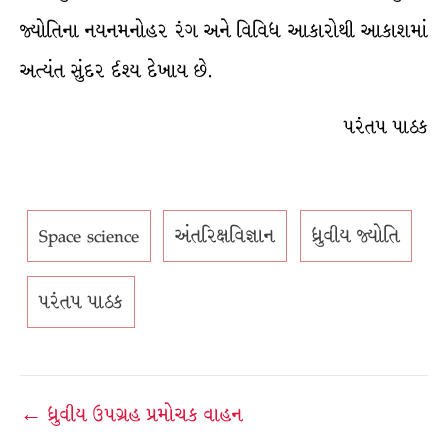
જ્યોતિના નયનમનોહર રંગ અને વિવિધ આકારોથી આકાશમાં
અત્યંત સુંદર ર્દશ્ય દેખાય છે.
પરંતપ પાઠક
Space science
અંતરિક્ષવિજ્ઞાન
ધ્રુવીય જ્યોતિ
પરંતપ પાઠક
Post
← ધ્રુવીય ઉપગ્રહ પ્રમોચક વાહન