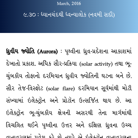
March, 2016
૯.૩૦ : ધ્યાનચંદથી ધ્વન્યાલોક (નવમી સદી)
ધ્રુવીય જ્યોતિ (Aurora)
: પૃથ્વીના ધ્રુવ-પ્રદેશના આકાશમાં
દેખાતો પ્રકાશ. અધિક સૌર-પ્રક્રિયા (solar activity) તથા ભૂ-
ચુંબકીય તોફાનો દરમિયાન ધ્રુવીય જ્યોતિની ઘટના બને છે.
સૌર તેજ-વિસ્ફોટ (solar flare) દરમિયાન સૂર્યમાંથી મોટી
સંખ્યામાં ઇલેક્ટ્રૉન અને પ્રોટૉન ઉત્સર્જિત થાય છે. આ
ઇલેક્ટ્રૉન ભૂ-ચુંબકીય ક્ષેત્રની અસરથી તેના માર્ગમાંથી
વિચલિત થઈને પૃથ્વીના ઉત્તર અને દક્ષિણ ધ્રુવના ઉચ્ચ
વાતાવરણમાં પ્રવેશ કરે છે ત્યારે એ ઇલેક્ટ્રૉન વાતાવરણના