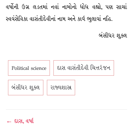
વર્ષોની ઉગ્ર લડતમાં નવાં નામોનો ધોધ વહ્યો, પણ સાચાં
સ્વયંસેવિકા વાસંતીદેવીનાં નામ અને કાર્ય ભુલાયાં નહિ.
બંસીધર શુક્લ
Political science
દાસ વાસંતીદેવી ચિત્તરંજન
બંસીધર શુક્લ
રાજ્યશાસ્ત્ર
Post
← દાસ, વર્ષા