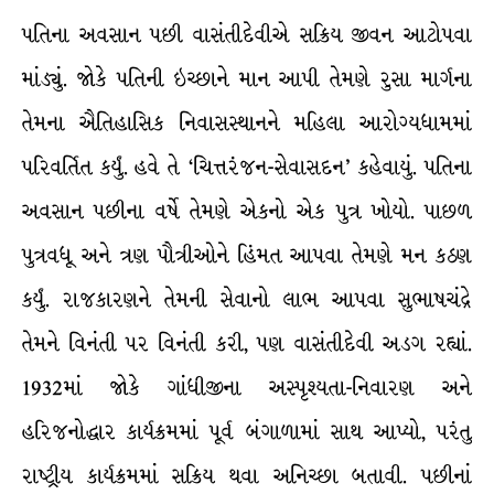
પતિના અવસાન પછી વાસંતીદેવીએ સક્રિય જીવન આટોપવા
માંડ્યું. જોકે પતિની ઇચ્છાને માન આપી તેમણે રુસા માર્ગના
તેમના ઐતિહાસિક નિવાસસ્થાનને મહિલા આરોગ્યધામમાં
પરિવર્તિત કર્યું. હવે તે ‘ચિત્તરંજન-સેવાસદન’ કહેવાયું. પતિના
અવસાન પછીના વર્ષે તેમણે એકનો એક પુત્ર ખોયો. પાછળ
પુત્રવધૂ અને ત્રણ પૌત્રીઓને હિંમત આપવા તેમણે મન કઠણ
કર્યું. રાજકારણને તેમની સેવાનો લાભ આપવા સુભાષચંદ્રે
તેમને વિનંતી પર વિનંતી કરી, પણ વાસંતીદેવી અડગ રહ્યાં.
1932માં જોકે ગાંધીજીના અસ્પૃશ્યતા-નિવારણ અને
હરિજનોદ્ધાર કાર્યક્રમમાં પૂર્વ બંગાળામાં સાથ આપ્યો, પરંતુ
રાષ્ટ્રીય કાર્યક્રમમાં સક્રિય થવા અનિચ્છા બતાવી. પછીનાં