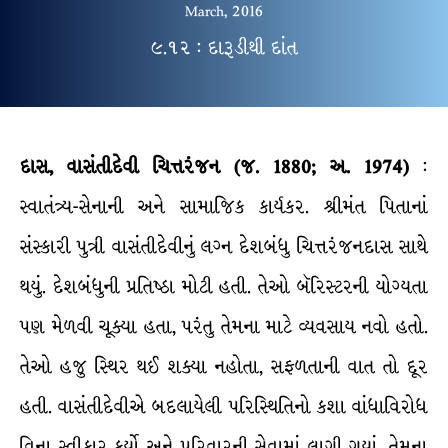
March, 2016
૯.૧૨ : દારૂડીથી દાંત
દાસ, વાસંતીદેવી ચિત્તરંજન (જ. 1880; અ. 1974)
:
સ્વાતંત્ર્ય-સેનાની અને સામાજિક કાર્યકર. શ્રીમંત પિતાનાં
સંસ્કારી પુત્રી વાસંતીદેવીનું લગ્ન દેશબંધુ ચિત્તરંજનદાસ સાથે
થયું. દેશબંધુની પ્રતિષ્ઠા મોટી હતી. તેઓ બૅરિસ્ટરની યોગ્યતા
પણ મેળવી ચૂક્યા હતા, પરંતુ તેમના માટે વ્યવસાય નવો હતો.
તેઓ હજુ સ્થિર થઈ શક્યા નહોતા, સફળતાની વાત તો દૂર
હતી. વાસંતીદેવીએ બદલાયેલી પરિસ્થિતિનો કશા વાંધાવિરોધ
વિના સ્વીકાર કર્યો અને પરિવારની સેવામાં લાગી ગયાં. તેમના