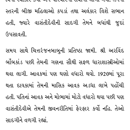
સ્તરની બીજી મહિલાઓ કપડાં તથા અલંકાર વિશે સભાન
હતી, જ્યારે વાસંતીદેવીની સાદગી તેમને બધાંથી જુદાં
ઉપસાવતી.
સમય સાથે ચિત્તરંજનબાબુની પ્રતિષ્ઠા જામી. શ્રી અરવિંદ
બૉંબકાંડ પછી તેમની ગણના સૌથી સફળ ધારાશાસ્ત્રીઓમાં
થવા લાગી. આવકમાં પણ ઘણો વધારો થયો. 1920માં પૂરા
થતા દાયકામાં તેમની માસિક આવક અડધા લાખે પહોંચી
હતી. પતિનાં આવક અને મોભામાં મોટો વધારો થયા પછી પણ
વાસંતીદેવીએ તેમની જીવનરીતિમાં ફેરફાર કર્યો નહિ. તેઓ
સાદગીને વળગી રહ્યાં.