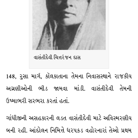
વાસંતીદેવી ચિત્તરંજન દાસ
148, રુસા માર્ગ, કૉલકાતાના તેમના નિવાસસ્થાને રાજકીય
અગ્રણીઓની ભીડ જામવા માંડી. વાસંતીદેવી તેમની
ઉષ્માભરી સરભરા કરતાં હતાં.
ગાંધીજીની અસહકારની લડત વાસંતીદેવી માટે અવિસ્મરણીય
બની રહી. આંદોલન નિમિત્તે ધરપકડ વહોરનારાં તેઓ પ્રથમ