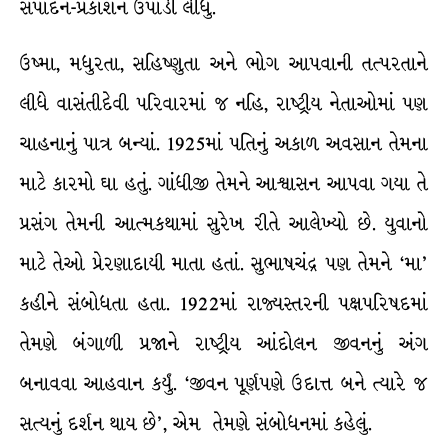
સંપાદન-પ્રકાશન ઉપાડી લીધું.
ઉષ્મા, મધુરતા, સહિષ્ણુતા અને ભોગ આપવાની તત્પરતાને
લીધે વાસંતીદેવી પરિવારમાં જ નહિ, રાષ્ટ્રીય નેતાઓમાં પણ
ચાહનાનું પાત્ર બન્યાં. 1925માં પતિનું અકાળ અવસાન તેમના
માટે કારમો ઘા હતું. ગાંધીજી તેમને આશ્વાસન આપવા ગયા તે
પ્રસંગ તેમની આત્મકથામાં સુરેખ રીતે આલેખ્યો છે. યુવાનો
માટે તેઓ પ્રેરણાદાયી માતા હતાં. સુભાષચંદ્ર પણ તેમને ‘મા’
કહીને સંબોધતા હતા. 1922માં રાજ્યસ્તરની પક્ષપરિષદમાં
તેમણે બંગાળી પ્રજાને રાષ્ટ્રીય આંદોલન જીવનનું અંગ
બનાવવા આહવાન કર્યું. ‘જીવન પૂર્ણપણે ઉદાત્ત બને ત્યારે જ
સત્યનું દર્શન થાય છે’, એમ તેમણે સંબોધનમાં કહેલું.