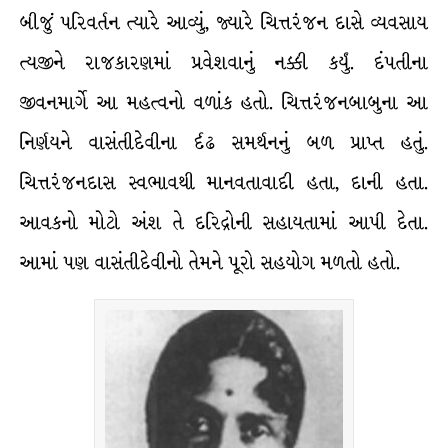
બીજું પરિવર્તન ત્યારે આવ્યું, જ્યારે ચિત્તરંજન દાસે વ્યવસાય
ત્યજીને રાજકારણમાં પ્રવેશવાનું નક્કી કર્યું. દંપતીના
જીવનમાર્ગે આ મહત્વનો વળાંક હતો. ચિત્તરંજનબાબુના આ
નિર્ણયને વાસંતીદેવીના ર્દઢ સમર્થનનું બળ પ્રાપ્ત હતું.
ચિત્તરંજનદાસ સ્વભાવથી માનવતાવાદી હતા, દાની હતા.
આવકનો મોટો અંશ તે દરિદ્રોની સહાયતામાં આપી દેતા.
આમાં પણ વાસંતીદેવીનો તેમને પૂરો સહયોગ મળતો હતો.