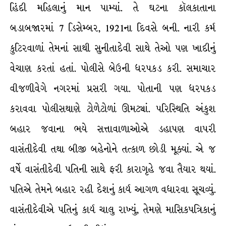
હિંદી મહિલાનું માન પામ્યાં. તે ઘટના કૉલકાતાના
બડાબજારમાં 7 ડિસેમ્બર, 1921ના દિવસે બની. નારી કર્મ
કુટિરવાળાં તેમનાં સાથી સુનીતાદેવી સાથે તેઓ પણ ખાદીનું
વેચાણ કરતાં હતાં. પોલીસે બેઉની ધરપકડ કરી. સમાચાર
વીજળીવેગે નગરમાં પ્રસરી ગયા. પોતાની પણ ધરપકડ
કરાવવા પોલીસથાણે ટોળેટોળાં ઊમટ્યાં. પરિસ્થિતિ અંકુશ
બહાર જવાના ભયે સત્તાવાળાઓએ ડહાપણ વાપરી
વાસંતીદેવી તથા બીજી બહેનોને તત્કાળ છોડી મૂક્યાં. એ જ
વર્ષે વાસંતીદેવી પતિની સાથે ફરી કારાગૃહે જવા તૈયાર થયાં.
પતિએ તેમને બહાર રહી દેશનું કાર્ય આગળ વધારવા સૂચવ્યું.
વાસંતીદેવીએ પતિનું કાર્ય ચાલુ રાખ્યું, તેમણે માસિકપત્રિકાનું