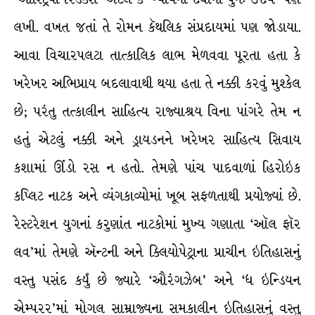
લખી. વખત જતાં તે રોમન કૅથલિક સંપ્રદાયમાં પણ જોડાયા.
આવા વિચારપલટા તાત્કાલિક લાભ મેળવવા પૂરતા હતા કે
ખરેખર અભિપ્રાય બદલાવાથી થયા હતા તે નક્કી કરવું મુશ્કેલ
છે; પરંતુ તત્કાલીન સાહિત્ય રાજ્યાશ્રય વિના પાંગરે તેમ ન
હતું એટલું નક્કી અને ડ્રાયડનને ખરેખર સાહિત્ય સિવાય
કશામાં ઊંડો રસ ન હતો. તેમણે પાંચ પાદવાળાં હિરોઇક
કપ્લિટ નાટક અને વ્યંગકાવ્યોમાં ખૂબ સફળતાથી પ્રયોજ્યાં છે.
રેસ્ટરેશન યુગનાં કરુણાંત નાટકોમાં મુખ્ય ગણાતા ‘ઑલ ફૉર
લવ’માં તેમણે ઍન્ટની અને ક્લિયોપેટ્રાના પ્રાચીન ઇતિહાસનું
વસ્તુ પસંદ કર્યું છે જ્યારે ‘ઔરંગઝેબ’ અને ‘ધ ઇન્ડિયન
એમ્પરર’માં મોગલ સામ્રાજ્યના સમકાલીન ઇતિહાસનું વસ્તુ