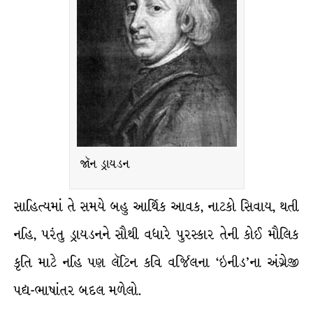
જૉન ડ્રાયડન
સાહિત્યમાં તે સમયે બહુ આર્થિક આવક, નાટકો સિવાય, થતી
નહિ, પરંતુ ડ્રાયડનને સૌથી વધારે પુરસ્કાર તેની કોઈ મૌલિક
કૃતિ માટે નહિ પણ લૅટિન કવિ વર્જિલના ‘ઇનીડ’ના અંગ્રેજી
પદ્ય-ભાષાંતર બદલ મળેલો.