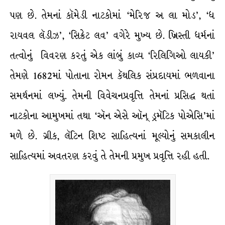
પણ છે. તેમનાં કૉમેડી નાટકોમાં ‘મેરિજ અ લા મોડ’, ‘ધ
રાયવલ લૅડીઝ’, ‘સિક્રેટ લવ’ વગેરે મુખ્ય છે. ખ્રિસ્તી ધર્મનાં
તત્વોનું વિવરણ કરતું એક લાંબું કાવ્ય ‘રિલિગિઓ લાયકી’
તેમણે 1682માં પોતાના રોમન કૅથલિક સંપ્રદાયમાં ભળવાના
સમર્થનમાં લખ્યું. તેમની વિવેચનપ્રવૃત્તિ તેમનાં પ્રસિદ્ધ થતાં
નાટકોના આમુખમાં તથા ‘ઍન એસે ઑન્ ડ્રમૅટિક પોએસિ’માં
મળે છે. ગ્રીક, લૅટિન શિષ્ટ સાહિત્યનાં મૂલ્યોનું સમકાલીન
સાહિત્યમાં અવતરણ કરવું તે તેમની પ્રમુખ પ્રવૃત્તિ રહી હતી.