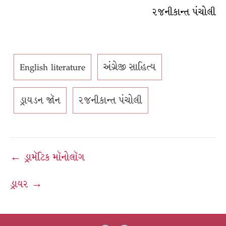
રજનીકાન્ત પંચોલી
English literature
અંગ્રેજી સાહિત્ય
ડ્રાયડન જૉન
રજનીકાન્ત પંચોલી
Post
← ડ્રામૅટિક મૉનોલૉગ
navigation
ડ્રાયર →