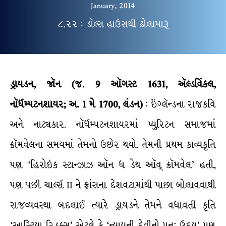
January, 2014
૮.૨૨ : ડૉલ્સ હાઉસથી ઢોલામારૂ
ડ્રાયડન, જૉન (જ. 9 ઑગસ્ટ 1631, ઍલ્ડવિંકલ,
નૉર્ધમ્પટનશાયર; અ. 1 મે 1700, લંડન)
: ઇંગ્લૅન્ડના રાજકવિ
અને નાટ્યકાર. નૉર્ધમ્પટનશાયરમાં પ્યુરિટન સમાજમાં
ક્રૉમવેલના સમયમાં તેમનો ઉછેર થયો. તેમની પ્રથમ કાવ્યકૃતિ
પણ ‘હિરોઇક સ્ટાન્ઝાઝ ઑન ધ ડેથ ઑવ્ ક્રૉમવેલ’ હતી,
પણ પછી ચાર્લ્સ II ને ફ્રાંસના દેશવટામાંથી પાછા બોલાવવાથી
રાજવ્યવસ્થા બદલાઈ ત્યારે ડ્રાયડને તેમને વધાવતી કૃતિ
‘આસ્ટ્રિયા રિડક્સ’ એટલે કે ‘ન્યાયની દેવીનો પુન: ઉદય’ પણ