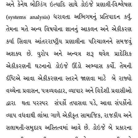
અને કેનેથ બોલ્ડિંગ ઇત્યાદિ સાથે ડોઇજે પ્રણાલી-વિશ્લેષણ
(systems analysis) ધરાવતા અભિગમનું પ્રતિપાદન કર્યું.
તેમના મતે અન્ય વિષયોના જ્ઞાનનું આકલન અને એકીકરણ
કર્યા સિવાય આંતરરાષ્ટ્રીય પ્રણાલીના પરિચાલનને સમજવું
અશક્ય છે. યુરોપ અને અન્યત્ર શરૂ થયેલ પ્રાદેશિક
એકીકરણની ઘટનાનો ડોઇજે ઊંડો અભ્યાસ કર્યો. તેમની
ર્દષ્ટિએ આવા એકીકરણના સ્તરને જાણવા માટે બે રાજ્યો
વચ્ચેના પ્રવાસન, પત્રવ્યવહાર, વ્યાપાર અને વિદેશી પ્રવાસીઓ
દ્વારા થતા પરસ્પર સંપર્કો તપાસવા પડે, આવા સંપર્કોનો
વ્યાપ વધવાથી લાંબા ગાળે એકીકૃત સામાજિક, રાજકીય અને
સલામતી-સમુદાય અસ્તિત્વમાં આવે છે. ડોઇજે બે પ્રકારના