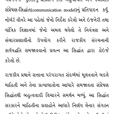
સંપ્રેષણ-સિદ્ધાંત(communication model)નું પ્રતિપાદન કર્યું.
નૉર્બર્ટ વીનરે આ પહેલાં જેનો નિર્દેશ કરેલો અને ઇજનેરી તથા
યાંત્રિક વિજ્ઞાનમાં જેનો અમલ થયેલો તે નિયંત્રણ અને
સંચારપ્રણાલીનો ઉપયોગ કરીને રાજકીય સંરચનાની
કાર્યપદ્ધતિ સમજાવવાનો પ્રયત્ન આ સિદ્ધાંત દ્વારા ડોઇજે
કરેલો છે.
રાજકીય પ્રથાને સત્તાના પરંપરાગત સંદર્ભમાં મૂલવવાને બદલે
માહિતી અને તેના પ્રત્યાઘાતોના આધારે સમજાવતા સંપ્રેષણ
સિદ્ધાંતથી બહુત્વવાદી વિચારને સમર્થન મળ્યું. આ સિદ્ધાંત
સરકારને માહિતીના પ્રવાહોને આધારે નિર્ણય લેનાર સંગઠન