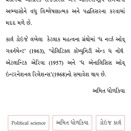
અભ્યાસોને વધુ વિશ્લેષણાત્મક અને પદ્ધતિસરના કરવામાં
મદદ મળે છે.
કાર્લ ડોઇજે લખેલા કેટલાક મહત્વના ગ્રંથોમાં ‘ધ નર્વ્ઝ ઑવ્
ગવર્નમેન્ટ’ (1963), ‘પોલિટિક્લ કૉમ્યુનિટી ઍન્ડ ધ નૉર્થ
ઍટલાન્ટિક એરિયા (1957) અને ‘ધ ઍનાલિસિસ ઑવ્
ઇન્ટરનેશનલ રિલેશન્સ’(1968)નો સમાવેશ થાય છે.
અમિત ધોળકિયા
Political science
અમિત ધોળકિયા
ડોઇજ કાર્લ