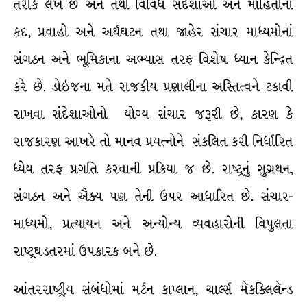
તરીકે લેખે છે અને તેથી વિવિધ સંદેશાઓ અને માહિતીનાં
કદ, પ્રવાહો અને અર્થઘટન તથા જાહેર સંચાર માધ્યમોનાં
સંગઠન અને ભૂમિકાના અભ્યાસ તરફ વિશેષ ધ્યાન કેન્દ્રિત
કરે છે. ડોઇજના મતે રાજકીય પ્રણાલીના અસ્તિત્વને ટકાવી
રાખવા સંદેશાઓનો યોગ્ય સંચાર જરૂરી છે, કારણ કે
રાજકારણ આખરે તો માનવ પ્રયત્નોને સંકલિત કરી નિર્ધારિત
ધ્યેય તરફ પ્રગતિ કરવાની પ્રક્રિયા જ છે. રાષ્ટ્રનું સુગ્રથન,
સંગઠન અને ઐક્ય પણ તેની ઉપર આધારિત છે. સંચાર-
માધ્યમો, પ્રત્યાયન અને અન્યોન્ય વ્યવહારોની વિપુલતા
રાષ્ટ્રઘડતરમાં ઉપકારક બને છે.
આંતરરાષ્ટ્રીય સંબંધોમાં મર્ટન કાપ્લાન, ચાર્લ્સ મૅકક્લિલૅન્ડ