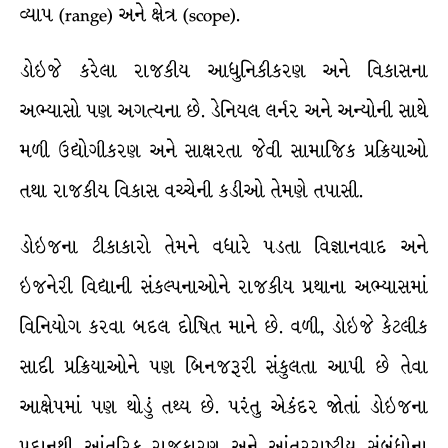
વ્યાપ (range) અને ક્ષેત્ર (scope).
ડોઇજે કરેલા રાજકીય આધુનિકીકરણ અને વિકાસના
અભ્યાસો પણ અગત્યના છે. ડેનિયલ લર્નર અને અન્યોની સાથે
મળી ઉદ્યોગીકરણ અને સાક્ષરતા જેવી સામાજિક પ્રક્રિયાઓ
તથા રાજકીય વિકાસ વચ્ચેની કડીઓ તેમણે તપાસી.
ડોઇજના ટીકાકારો તેમને વધારે પડતા વિજ્ઞાનવાદ અને
ઇજનેરી વિદ્યાની સંકલ્પનાઓને રાજકીય પ્રથાના અભ્યાસમાં
વિનિયોગ કરવા બદલ દોષિત માને છે. વળી, ડોઇજે કેટલીક
સાદી પ્રક્રિયાઓને પણ બિનજરૂરી સંકુલતા આપી છે તેવા
આક્ષેપમાં પણ થોડું તથ્ય છે. પરંતુ એકંદર જોતાં ડોઇજના
પ્રદાનથી આંતરિક રાજકારણ અને આંતરરાષ્ટ્રીય સંબંધોના