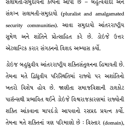
સલામતી-સમુદાયની કલ્પના આપી છે – બહુત્વવાદી અને
સંલગ્ન સલામતી-સમુદાયો (pluralist and amalgamated
security communities). આવા સમુદાયો આંતરરાષ્ટ્રીય
સુમેળ અને શાંતિને પ્રોત્સાહિત કરે છે. ડોઇજે ઉત્તર
ઍટલાન્ટિક કરાર સંગઠનનો વિશદ અભ્યાસ કર્યો.
ડોઇજ બહુધ્રુવીય આંતરરાષ્ટ્રીય શક્તિસંતુલનના હિમાયતી છે.
તેમના મતે દ્વિધ્રુવીય પરિસ્થિતિમાં રાજ્યો પર અશાંતિનો
ખતરો વિશેષ હોય છે. જાણીતા સમાજવિજ્ઞાની ટાલકોટ
પાર્સન્સથી પ્રભાવિત થઈને ડોઇજે વિશ્વરાજકારણમાં રાજ્યોની
શક્તિ આંકવાના માપદંડો આપવાનો રસપ્રદ પ્રયત્ન કર્યો.
તેમના મતે શક્તિનાં ત્રણ પરિમાણો છે : વિસ્તાર (domain),