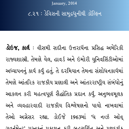
January, 2014
૮.૨૧ : ડેવિસની સામુદ્રધુનીથી ડૉલ્ફિન
ડોઇજ, કાર્લ
: વીસમી સદીના ઉત્તરાર્ધના પ્રસિદ્ધ અમેરિકી
રાજ્યશાસ્ત્રી. તેમણે યેલ, હાવર્ડ અને ઇમોરી યુનિવર્સિટીઓમાં
અધ્યાપનનું કાર્ય કર્યું હતું. તે દરમિયાન તેમના સંશોધનકાર્યમાં
તેમણે આંતરિક રાજકીય પ્રણાલી અને આંતરરાષ્ટ્રીય સંબંધોનું
આકલન કરી મહત્વપૂર્ણ સૈદ્ધાંતિક પ્રદાન કર્યું. અનુભવમૂલક
અને વ્યવહારવાદી રાજકીય વિશ્લેષણનો પાયો નાખવામાં
તેઓ અગ્રેસર રહ્યા. ડોઈજે 1963માં ‘ધ નર્વ્ઝ ઑવ્
ગવર્નમેન્ટ’ પુસ્તકનું પ્રકાશન કરી બહુચર્ચિત અને પથદર્શક