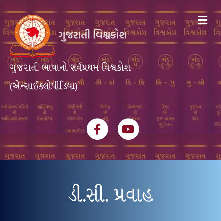
Me
ગુજરાતી ભાષાનો સર્વપ્રથમ વિશ્વકોશ
(એન્સાઈક્લોપીડિયા)
Facebook
Youtube
ડી.સી. પ્રવાહ