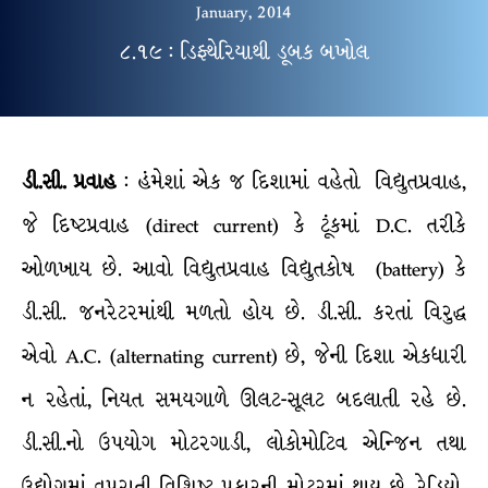
January, 2014
૮.૧૯ : ડિફ્થેરિયાથી ડૂબક બખોલ
ડી.સી. પ્રવાહ
: હંમેશાં એક જ દિશામાં વહેતો વિદ્યુતપ્રવાહ,
જે દિષ્ટપ્રવાહ (direct current) કે ટૂંકમાં D.C. તરીકે
ઓળખાય છે. આવો વિદ્યુતપ્રવાહ વિદ્યુતકોષ (battery) કે
ડી.સી. જનરેટરમાંથી મળતો હોય છે. ડી.સી. કરતાં વિરુદ્ધ
એવો A.C. (alternating current) છે, જેની દિશા એકધારી
ન રહેતાં, નિયત સમયગાળે ઊલટ-સૂલટ બદલાતી રહે છે.
ડી.સી.નો ઉપયોગ મોટરગાડી, લોકોમોટિવ એન્જિન તથા
ઉદ્યોગમાં વપરાતી વિશિષ્ટ પ્રકારની મોટરમાં થાય છે. રેડિયો,