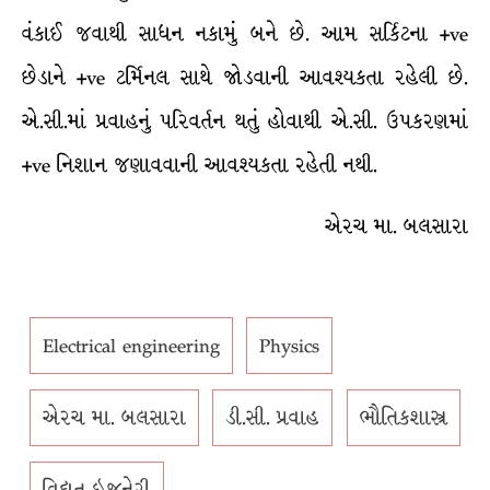
વંકાઈ જવાથી સાધન નકામું બને છે. આમ સર્કિટના +ve
છેડાને +ve ટર્મિનલ સાથે જોડવાની આવશ્યકતા રહેલી છે.
એ.સી.માં પ્રવાહનું પરિવર્તન થતું હોવાથી એ.સી. ઉપકરણમાં
+ve નિશાન જણાવવાની આવશ્યકતા રહેતી નથી.
એરચ મા. બલસારા
Electrical engineering
Physics
એરચ મા. બલસારા
ડી.સી. પ્રવાહ
ભૌતિકશાસ્ત્ર