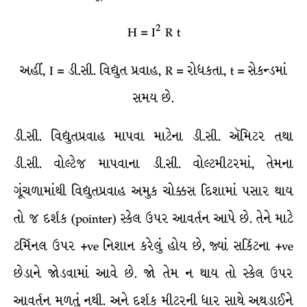
2
H = I
R t
અહીં, I = ડી.સી. વિદ્યુત પ્રવાહ, R = રોધકતા, t = સેકન્ડમાં
સમય છે.
ડી.સી. વિદ્યુતપ્રવાહ માપવા માટેના ડી.સી. ઍમિટર તથા
ડી.સી. વોલ્ટેજ માપવાના ડી.સી. વોલ્ટમીટરમાં, તેમના
ગૂંચળામાંથી વિદ્યુતપ્રવાહ અમુક ચોક્કસ દિશામાં પસાર થાય
તો જ દર્શક (pointer) સ્કેલ ઉપર આવર્તન આપે છે. તેને માટે
ટર્મિનલ ઉપર +ve નિશાન કરેલું હોય છે, જ્યાં સર્કિટના +ve
છેડાને જોડવામાં આવે છે. જો તેમ ન થાય તો સ્કેલ ઉપર
આવર્તન મળતું નથી. અને દર્શક મીટરની ધાર સાથે અથડાઈને