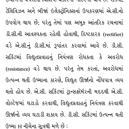
ટેલિવિઝન અને બીજાં ઇલેક્ટ્રૉનિક્સનાં ઉપકરણમાં એ.સી.નો
ઉપયોગ થાય છે; પરંતુ તેમાં પણ અમુક આંતરિક રચનામાં
ડી.સી.ની આવશ્યકતા રહેલી હોવાથી, દિષ્ટકારક (rectifier)
વડે એ.સી.નું ડી.સી.માં રૂપાંતર કરવામાં આવે છે. ડી.સી.
સર્કિટમાં વિદ્યુતપ્રવાહનું નિયંત્રણ રોધકતા કે અવરોધ
(resistance) વડે થાય છે. પરંતુ તેમ કરતાં, અવરોધમાં
ઉત્પન્ન થતી ઉષ્માના કારણે, વિદ્યુત ઊર્જાનો નોંધપાત્ર વ્યય
થતો હોય છે. એ.સી. સર્કિટમાં ટ્રાન્સફૉર્મરની મદદથી એ.સી.
વોલ્ટેજમાં ઘટાડો કરવાથી, વિદ્યુતપ્રવાહનું નિયંત્રણ કરવાથી
ઊર્જાનો વ્યય ઘટાડી શકાય છે. ડી.સી. સર્કિટમાં ઉત્પન્ન થતી
ઉષ્મા H નીચેના સૂત્રથી મળે છે :