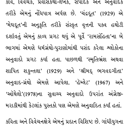
કવિ, વિવેચક, પ્રવાસકથા-લેખક, સંપાદક અને અનુવાદક
તરીકે એમનું નોંધપાત્ર અર્પણ છે. ‘ચંદ્રદૂત’ (1929) એ
‘મેઘદૂત’ની અનુકૃતિ તરીકે સંસ્કૃત વૃત્તની પક્વ હથોટી
દર્શાવતું એમનું કાવ્ય પ્રગટ થયું એ પૂર્વે ‘રામસંહિતા’ના બે
ભાગમાં એમણે ધર્મગ્રંથો-પુરાણોમાંથી પસંદ કરેલા શ્લોકોના
અનુવાદો પ્રગટ કર્યા હતા. પાછળથી ‘સ્મૃતિભ્રંશ અથવા
શાપિત શકુન્તલા’ (1929) અને ‘શ્રીમદ્ ભગવદગીતા’
અનુવાદ-ગ્રંથો એમણે આપેલા. ‘હૅમ્લેટ’ (1967) અને
‘ઑથેલો’(1978)ના સુવાચ્ય અનુવાદો ઉપરાંત અંગ્રેજી-
મરાઠીમાંથી કેટલાંક પુસ્તકો પણ એમણે અનુવાદિત કર્યાં હતાં.
કવિતા અને વિવેચનક્ષેત્રે એમનું પ્રદાન વિશિષ્ટ છે. ગાંધીયુગના