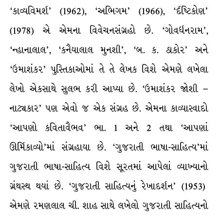
‘કાવ્યવિમર્શ’ (1962), ‘અભિગમ’ (1966), ‘ર્દષ્ટિકોણ’
(1978) એ એમના વિવેચનસંગ્રહો છે. ‘ગોવર્ધનરામ’,
‘ન્હાનાલાલ’, ‘કનૈયાલાલ મુનશી’, ‘બ. ક. ઠાકોર’ અને
‘ઉમાશંકર’ પુસ્તિકાઓમાં તે તે લેખક વિશે એમણે લખેલા
લેખો એકસાથે સુલભ કરી આપ્યા છે. ‘ઉમાશંકર જોશી –
નાટ્યકાર’ પણ એવો જ એક સંગ્રહ છે. એમના કાવ્યાસ્વાદો
‘આપણો કવિતાવૈભવ’ ભા. 1 અને 2 તથા ‘આપણાં
ઊર્મિકાવ્યો’માં સંગ્રહાયા છે. ‘ગુજરાતી ભાષા-સાહિત્ય’માં
ગુજરાતી ભાષા-સાહિત્ય વિશે સૂરતમાં આપેલાં વ્યાખ્યાનો
ગ્રંથસ્થ થયાં છે. ‘ગુજરાતી સાહિત્યનું રેખાદર્શન’ (1953)
એમણે રમણલાલ ચી. શાહ સાથે લખેલો ગુજરાતી સાહિત્યનો