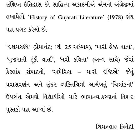
સંક્ષિપ્ત ઇતિહાસ છે. સાહિત્ય અકાદમીએ એમનો અંગ્રેજીમાં
લખાયેલો ‘History of Gujarati Literature’ (1978) ગ્રંથ
પણ પ્રગટ કરેલો છે.
‘દશમસ્કંધ’ (પ્રેમાનંદ; 1થી 25 અધ્યાય), ‘મારી શ્રેષ્ઠ વાર્તા’,
‘ગુજરાતી ટૂંકી વાર્તા’, ‘નવી કવિતા’ (અન્ય સાથે) જેવાં
કેટલાંક સંપાદનો, ‘અમેરિકા – મારી ર્દષ્ટિએ’ જેવું
પ્રવાસવર્ણન અને સુંદર વ્યક્તિચિત્રો આલેખતું ‘ચિત્રાંકનો’
ઉપરાંત એમણે વિદ્યાર્થીઓ માટે ભાષા-વ્યાકરણનાં વિશદ
પુસ્તકો પણ આપ્યાં છે.
ચિમનલાલ ત્રિવેદી