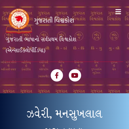
Me
ગુજરાતી ભાષાનો સર્વપ્રથમ વિશ્વકોશ
(એન્સાઈક્લોપીડિયા)
Facebook
Youtube
ઝવેરી, મનસુખલાલ