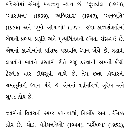
કવિઓમાં એમનું મહત્વનું સ્થાન છે. ‘ફૂલદોલ’ (1933),
‘આરાધના’ (1939), ‘અભિસાર’ (1947), ‘અનુભૂતિ’
(1956) અને ‘ડૂમો ઓગળ્યો’ (1975) જેવા કાવ્યસંગ્રહોમાં
એમની પ્રણય, પ્રકૃતિ અને મૃત્યુચિંતનની કવિતા સંગ્રહાઈ છે.
એમનાં કાવ્યોમાંની પ્રશિષ્ટ પદાવલિ ધ્યાન ખેંચે છે. લડાવી
લડાવીને ભાવને પ્રસ્તારી રીતે રજૂ કરવાની એમની શૈલી
કેટલીક વાર દીર્ઘસૂત્રી લાગે છે. તેમ છતાં વિચારની
ચમત્કૃતિથી ધ્યાન ખેંચે છે. એમનાં વર્ણનચિત્રો સુરેખ અને
સુઘડ હોય છે.
ઝવેરીનાં વિવેચનો સ્પષ્ટ કથનવાળાં, નિર્ભીક અને તર્કનિષ્ઠ
હોય છે. ‘થોડા વિવેચનલેખો’ (1944), ‘પર્યેષણા’ (1952),