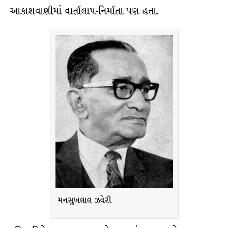
આકાશવાણીમાં વાર્તાલાપ-નિર્માતા પણ હતા.
મનસુખલાલ ઝવેરી