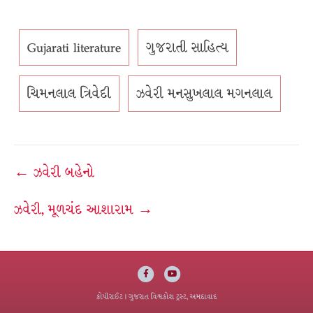
Gujarati literature
ગુજરાતી સાહિત્ય
ચિમનલાલ ત્રિવેદી
ઝવેરી મનસુખલાલ મગનલાલ
Post
← ઝવેરી બહેનો
navigation
ઝવેરી, મૂળચંદ આશારામ →
Facebook
Youtube
કોપીરાઈટ
| ગુજરાત વિશ્વકોશ ટ્રસ્ટ, અમદાવાદ