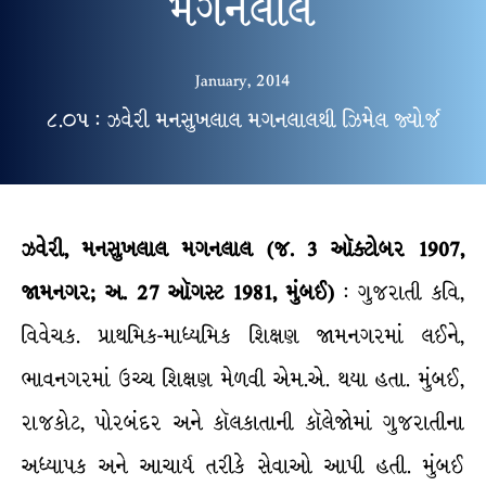
મગનલાલ
January, 2014
૮.૦૫ : ઝવેરી મનસુખલાલ મગનલાલથી ઝિમેલ જ્યોર્જ
ઝવેરી, મનસુખલાલ મગનલાલ (જ. 3 ઑક્ટોબર 1907,
જામનગર; અ. 27 ઑગસ્ટ 1981, મુંબઈ)
: ગુજરાતી કવિ,
વિવેચક. પ્રાથમિક-માધ્યમિક શિક્ષણ જામનગરમાં લઈને,
ભાવનગરમાં ઉચ્ચ શિક્ષણ મેળવી એમ.એ. થયા હતા. મુંબઈ,
રાજકોટ, પોરબંદર અને કૉલકાતાની કૉલેજોમાં ગુજરાતીના
અધ્યાપક અને આચાર્ય તરીકે સેવાઓ આપી હતી. મુંબઈ