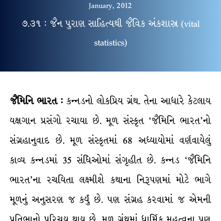
January, 2012
૭.૩૧ : જૈન પુરાણ સાહિત્યથી જૈવિક અંકશાસ્ત્ર (vital
statistics)
જૈમિનિ ભારત :
કન્નડનો લોકપ્રિય ગ્રંથ. તેના આધારે કેટલાય
યક્ષગાન પ્રસંગો રચાયા છે. મૂળ સંસ્કૃત ‘જૈમિનિ ભારત’નો
સંગ્રહાનુવાદ છે. મૂળ સંસ્કૃતમાં 68 અધ્યાયોમાં વર્ણવાયેલું
કાવ્ય કન્નડમાં 35 સંધિઓમાં સંગૃહીત છે. કન્નડ ‘જૈમિનિ
ભારત’ના રચયિતા લક્ષ્મીશે કથાના નિરૂપણમાં મોટે ભાગે
મૂળનું અનુસરણ જ કર્યું છે. પણ સંગ્રહ કરવામાં જ એમની
પ્રતિભાનો પરિચય થાય છે. મૂળ ગ્રંથમાં ધાર્મિક મહત્વના પણ