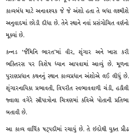
કાવ્યબંધ માટે અનાવશ્યક જે જે અંશો હતા તે બધા લક્ષ્મીશે
અનુવાદમાં છોડી દીધા છે. તેને સ્થાને નવાં પ્રસંગોચિત વર્ણનો
મૂક્યાં છે.
કન્નડ ‘જૈમિનિ ભારત’માં વીર, શૃંગાર અને ખાસ કરી
ભક્તિરસ પર વિશેષ ધ્યાન આપવામાં આવ્યું છે. મૂળના
પુરાણપ્રધાન કથનનું સ્થાન કાવ્યપ્રધાન અંશોએ લઈ લીધું છે.
શૃંગારનાયિકા પ્રભાવતી, વિપરીત સ્વભાવવાળી ચંડી, હઠીલી
જ્વાલા વગેરે સ્ત્રીપાત્રોના ચિત્રણમાં કવિએ પોતાની પ્રતિભા
બતાવી છે.
આ કાવ્ય વાર્ધિક ષટ્પદીમાં રચાયું છે. તે છંદોથી યુક્ત પ્રૌઢ