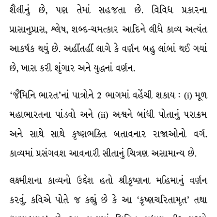
શૈલીનું છે, પણ તેમાં સહજતા છે. વિવિધ પ્રકારના
પ્રાસાનુપ્રાસ, શ્લેષ, શબ્દ-ચમત્કાર આદિને લીધે કાવ્ય અત્યંત
આકર્ષક થયું છે. અહીંતહીં લાગે કે વર્ણન બહુ લાંબાં થઈ ગયાં
છે, ખાસ કરી શૃંગાર અને યુદ્ધનાં વર્ણન.
‘જૈમિનિ ભારત’નાં પાત્રોને 2 ભાગમાં વહેંચી શકાય : (i) મૂળ
મહાભારતના પાંડવો અને (ii) અશ્વને બાંધી પોતાનું પરાક્રમ
અને સાથે સાથે કૃષ્ણભક્તિ બતાવનાર રાજાઓનો વર્ગ.
કાવ્યમાં પ્રસંગવશ આવનારી સીતાનું ચિત્રણ અસામાન્ય છે.
લક્ષ્મીશના કાવ્યનો ઉદ્દેશ હતો શ્રીકૃષ્ણના મહિમાનું વર્ણન
કરવું. કવિએ પોતે જ કહ્યું છે કે આ ‘કૃષ્ણચરિતામૃત’ તથા