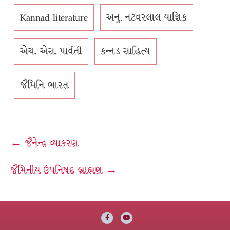
Kannad literature
અનુ. નટવરલાલ યાજ્ઞિક
એચ. એસ. પાર્વતી
કન્નડ સાહિત્ય
જૈમિનિ ભારત
Post
← જૈનેન્દ્ર વ્યાકરણ
navigation
જૈમિનીય ઉપનિષદ બ્રાહ્મણ →
Facebook
Youtube