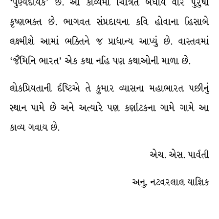
‘પુણ્યદાયક’ છે. આ કાવ્યમાં ચિત્રિત બધાય વીર પુરુષો
કૃષ્ણભક્ત છે. ભાગવત સંપ્રદાયના કવિ હોવાના હિસાબે
લક્ષ્મીશે આમાં ભક્તિને જ પ્રાધાન્ય આપ્યું છે. વાસ્તવમાં
‘જૈમિનિ ભારત’ એક કથા નહિ પણ કથાઓની માળા છે.
લોકપ્રિયતાની ર્દષ્ટિએ તે કુમાર વ્યાસના મહાભારત પછીનું
સ્થાન પામે છે અને અત્યારે પણ કર્ણાટકના ગામે ગામે આ
કાવ્ય ગવાય છે.
એચ. એસ. પાર્વતી
અનુ. નટવરલાલ યાજ્ઞિક