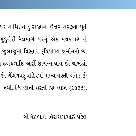
પર તામિલનાડુ રાજ્યના ઉત્તર તરફના પૂર્વ
પુદુચેરી રેલમાર્ગ પરનું એક મથક છે. તે
આજુબાજુનો વિસ્તાર કૃષિયોગ્ય જમીનનો છે.
ને ફળફળાદિ અહીં ઉત્પન્ન થાય છે. ચામડાં,
ે. ચેંગલપટુ શહેરમાં મુખ્ય વસ્તી દ્રવિડ છે
ો નથી. જિલ્લાની વસ્તી 38 લાખ (2025),
ગોવિંદભાઈ વિસરામભાઈ પટેલ