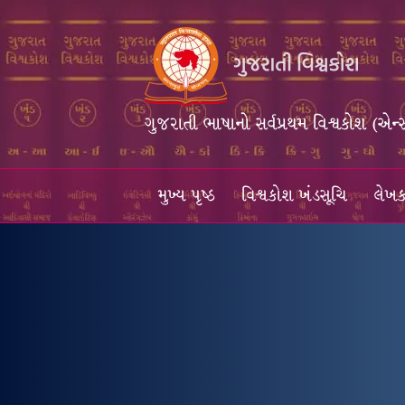
ગુજરાતી ભાષાનો સર્વપ્રથમ વિશ્વકોશ (એન્
મુખ્ય પૃષ્ઠ
વિશ્વકોશ ખંડસૂચિ
લેખક