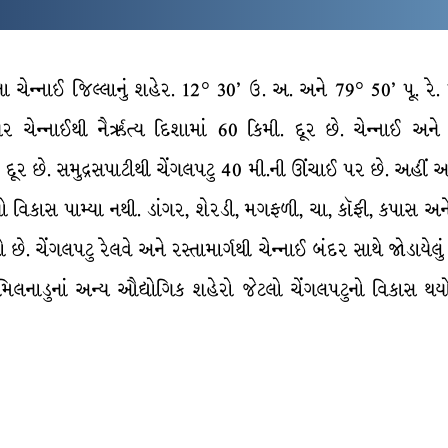
ા ચેન્નાઈ જિલ્લાનું શહેર. 12° 30’ ઉ. અ. અને 79° 50’ પૂ. રે. 
 ચેન્નાઈથી નૈર્ઋત્ય દિશામાં 60 કિમી. દૂર છે. ચેન્નાઈ અને 
 દૂર છે. સમુદ્રસપાટીથી ચેંગલપટુ 40 મી.ની ઊંચાઈ પર છે. અહીં 
યોગો વિકાસ પામ્યા નથી. ડાંગર, શેરડી, મગફળી, ચા, કૉફી, કપાસ અ
 ચેંગલપટુ રેલવે અને રસ્તામાર્ગથી ચેન્નાઈ બંદર સાથે જોડાયેલું છ
મિલનાડુનાં અન્ય ઔદ્યોગિક શહેરો જેટલો ચેંગલપટુનો વિકાસ થય