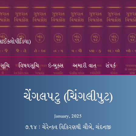
સાઈક્લોપીડિયા)
સૂચિ
વિષયસૂચિ
ઇ-બુક્સ
અમારી વાત
સંપર્ક
ચેંગલપટુ (ચિંગલીપુટ)
January, 2025
૭.૧૪ : ચેરેન્કવ વિકિરણથી ચૌબે, ચંદનજી