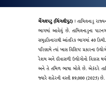
ચેંગલપટુ (ચિંગલીપુટ) :
તામિલનાડુ રાજ્યન
ભાગમાં આવેલું છે. તામિલનાડુના પાટનગર
સમુદ્રકિનારાથી આંતરિક ભાગમાં 40 કિમી.
પરિણામે ત્યાં ખાસ વિશિષ્ટ પ્રકારના ઉદ્
રેશમ અને દીવાસળી ઉદ્યોગોનો વિકાસ થયો છે.
અને તે તમિળ ભાષા બોલે છે. એકંદરે તા
જ્યારે શહેરની વસ્તી 89,000 (2025) છે.