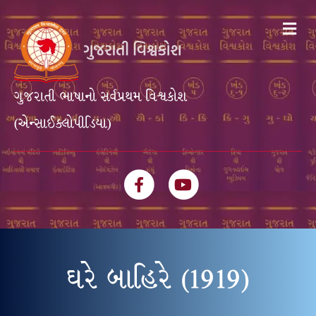
Me
ગુજરાતી ભાષાનો સર્વપ્રથમ વિશ્વકોશ
(એન્સાઈક્લોપીડિયા)
Facebook
Youtube
ઘરે બાહિરે (1919)