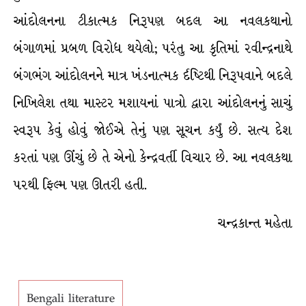
આંદોલનના ટીકાત્મક નિરૂપણ બદલ આ નવલકથાનો
બંગાળમાં પ્રબળ વિરોધ થયેલો; પરંતુ આ કૃતિમાં રવીન્દ્રનાથે
બંગભંગ આંદોલનને માત્ર ખંડનાત્મક ર્દષ્ટિથી નિરૂપવાને બદલે
નિખિલેશ તથા માસ્ટર મશાયનાં પાત્રો દ્વારા આંદોલનનું સાચું
સ્વરૂપ કેવું હોવું જોઈએ તેનું પણ સૂચન કર્યું છે. સત્ય દેશ
કરતાં પણ ઊંચું છે તે એનો કેન્દ્રવર્તી વિચાર છે. આ નવલકથા
પરથી ફિલ્મ પણ ઊતરી હતી.
ચન્દ્રકાન્ત મહેતા
Bengali literature