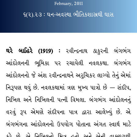
February, 2011
૬(૨).૨૩ : ઘન-અવસ્થા ભૌતિકશાસ્ત્રથી ઘાસ
ઘરે બાહિરે (1919) :
રવીન્દ્રનાથ ઠાકુરની બંગભંગ
આંદોલનની ભૂમિકા પર રચાયેલી નવલકથા. બંગભંગ
આંદોલનનો જે અંશ રવીન્દ્રનાથને અરુચિકર લાગ્યો તેનું એમાં
નિરૂપણ થયું છે. નવલકથામાં ત્રણ મુખ્ય પાત્રો છે — સંદીપ,
નિખિલ અને નિખિલની પત્ની વિમલા. બંગભંગ આંદોલનનું
વરવું રૂપ એમણે સંદીપના પાત્ર દ્વારા આલેખ્યું છે. એ
બંગભંગના આંદોલનનો ઉપયોગ પોતાના અંગત સ્વાર્થ માટે
કરે છે. એ નિખિલનો મિત્ર હતો અને એની વાક્છટાથી