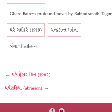
Ghare Baire-a profound novel by Rabindranath Tago
ઘરે બાહિરે (1919)
ચન્દ્રકાન્ત મહેતા
બંગાળી સાહિત્ય
Post
← ઘરે ફેરાર દિન (1962)
navigation
ઘર્ષણક્રિયા (abrasion) →
Facebook
Youtube