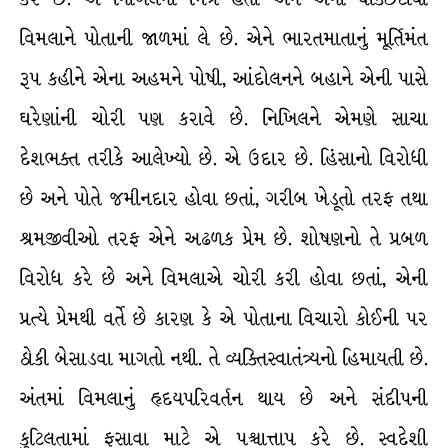
વિમલાને પોતાની જાળમાં લે છે. એને ભારતમાતાનું મૂર્તિમંત
રૂપ કહીને એના અહમને પોષી, આંદોલનને બહાને એની પાસે
ઘરેણાંની ચોરી પણ કરાવે છે. નિખિલને એમણે સાચા
દેશભક્ત તરીકે આલેખ્યો છે. એ ઉદાર છે. હિંસાનો વિરોધી
છે અને પોતે જમીનદાર હોવા છતાં, ગરીબ ખેડૂતો તરફ તથા
શ્રમજીવીઓ તરફ એને અઢળક પ્રેમ છે. શોષણનો તે પ્રબળ
વિરોધ કરે છે અને વિમલાએ ચોરી કરી હોવા છતાં, એની
પ્રત્યે પ્રેમથી વર્તે છે કારણ કે એ પોતાના વિચારો કોઈની પર
ઠોકી બેસાડવા માગતો નથી. તે વ્યક્તિસ્વાતંત્ર્યનો હિમાયતી છે.
અંતમાં વિમલાનું હૃદયપરિવર્તન થાય છે અને સંદીપની
કુટિલતામાં ફસાવા માટે એ પશ્ચાત્તાપ કરે છે. સ્વદેશી