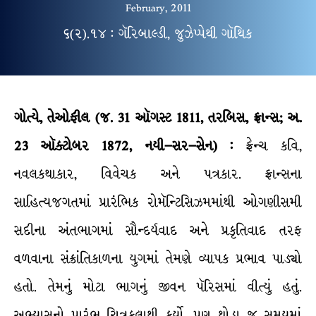
February, 2011
૬(૨).૧૪ : ગૅરિબાલ્ડી, જુઝેપ્પેથી ગૉથિક
ગોત્યે, તેઓફીલ (જ. 31 ઑગસ્ટ 1811, તરબિસ, ફ્રાન્સ; અ.
23 ઑક્ટોબર 1872, નયી–સર–સેન) :
ફ્રેન્ચ કવિ,
નવલકથાકાર, વિવેચક અને પત્રકાર. ફ્રાન્સના
સાહિત્યજગતમાં પ્રારંભિક રોમૅન્ટિસિઝમમાંથી ઓગણીસમી
સદીના અંતભાગમાં સૌન્દર્યવાદ અને પ્રકૃતિવાદ તરફ
વળવાના સંક્રાંતિકાળના યુગમાં તેમણે વ્યાપક પ્રભાવ પાડ્યો
હતો. તેમનું મોટા ભાગનું જીવન પૅરિસમાં વીત્યું હતું.
અભ્યાસનો પ્રારંભ ચિત્રકલાથી કર્યો. પણ થોડા જ સમયમાં