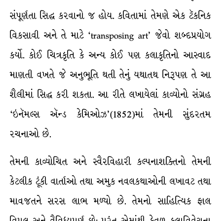
સંપૂર્ણતા સિદ્ધ કરવાનો જ હોય. કવિતામાં તેમણે એક ટૅકનિક
વિકસાવી અને તે માટે ‘transposing art’ જેવો શબ્દપ્રયોગ
કર્યો. કોઈ ચિત્રકૃતિ કે અન્ય કોઈ પણ કલાકૃતિનો આસ્વાદ
માણતી વખતે જે અનુભૂતિ થતી તેનું યથાતથ નિરૂપણ તે આ
શૈલીમાં સિદ્ધ કરી શકતા. આ રીતે લખાયેલાં કાવ્યોનો સંગ્રહ
‘ઇનૅમલ્સ ઍન્ડ કેમિઓઝ’(1852)માં તેમની સુંદરતમ
રચનાઓ છે.
તેમની કાવ્યોચિત અને સ્વૈરવિહારી કલ્પનાશક્તિનો તેમની
કેટલીક ટૂંકી વાર્તાઓ તથા અમુક નવલકથાઓની લખાવટ તથા
માવજતને સરસ લાભ મળ્યો છે. તેમનો સાહિત્યિક ફાલ