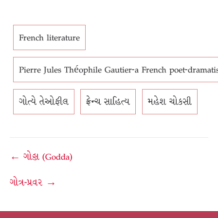
French literature
Pierre Jules Théophile Gautier-a French poet-dramatist-
ગોત્યે તેઓફીલ
ફ્રેન્ચ સાહિત્ય
મહેશ ચોકસી
Post
← ગોડ્ડા (Godda)
navigation
ગોત્ર-પ્રવર →