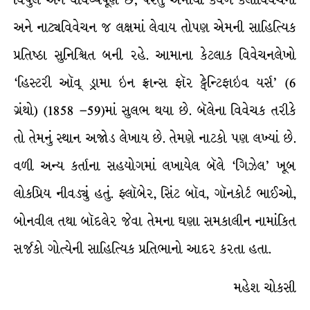
વિપુલ અને વૈવિધ્યપૂર્ણ છે; પરંતુ એમાંથી કેવળ કલાવિવેચના
અને નાટ્યવિવેચન જ લક્ષમાં લેવાય તોપણ એમની સાહિત્યિક
પ્રતિષ્ઠા સુનિશ્ચિત બની રહે. આમાના કેટલાક વિવેચનલેખો
‘હિસ્ટરી ઑવ્ ડ્રામા ઇન ફ્રાન્સ ફૉર ટ્વેન્ટિફાઇવ યર્સ’ (6
ગ્રંથો) (1858 –59)માં સુલભ થયા છે. બૅલેના વિવેચક તરીકે
તો તેમનું સ્થાન અજોડ લેખાય છે. તેમણે નાટકો પણ લખ્યાં છે.
વળી અન્ય કર્તાના સહયોગમાં લખાયેલ બૅલે ‘ગિઝેલ’ ખૂબ
લોકપ્રિય નીવડ્યું હતું. ફ્લૉબેર, સિંટ બૉવ, ગૉનકોર્ટ ભાઈઓ,
બોનવીલ તથા બૉદલેર જેવા તેમના ઘણા સમકાલીન નામાંકિત
સર્જકો ગોત્યેની સાહિત્યિક પ્રતિભાનો આદર કરતા હતા.
મહેશ ચોકસી