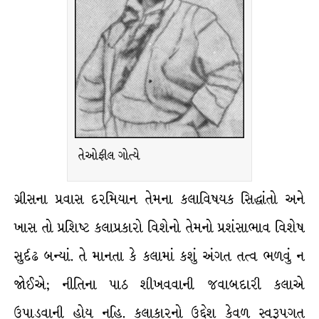
તેઓફીલ ગોત્યે
ગ્રીસના પ્રવાસ દરમિયાન તેમના કલાવિષયક સિદ્ધાંતો અને
ખાસ તો પ્રશિષ્ટ કલાપ્રકારો વિશેનો તેમનો પ્રશંસાભાવ વિશેષ
સુર્દઢ બન્યાં. તે માનતા કે કલામાં કશું અંગત તત્વ ભળવું ન
જોઈએ; નીતિના પાઠ શીખવવાની જવાબદારી કલાએ
ઉપાડવાની હોય નહિ. કલાકારનો ઉદ્દેશ કેવળ સ્વરૂપગત