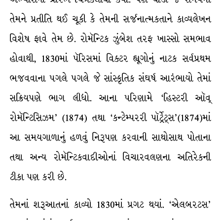
તેમને પ્રતીતિ થઈ ચૂકી કે તેમની સર્જનાત્મકતાને કાવ્યલેખન
વિશેષ ફાવે તેમ છે. રોમૅન્ટિક ઝુંબેશ તરફ ખાસ્સો સમભાવ
હોવાથી, 1830માં પૅરિસમાં વિક્ટર હ્યૂગોનું નાટક સર્વપ્રથમ
ભજવવાના પગલે પગલે જે સાંસ્કૃતિક સંઘર્ષ આરંભાયો તેમાં
સક્રિયપણે ભાગ લીધો. આના પરિણામે ‘હિસ્ટરી ઑવ્
રોમૅન્ટિસિઝમ’ (1874) તથા ‘કન્ટેમ્પરરી પૉર્ટ્રેટ્સ’(1874)માં
આ સમયગાળાનું હળવું નિરૂપણ કરવાની સાથોસાથ પોતાના
તથા અન્ય રોમૅન્ટિકવાદીઓનાં વિચારવલણના અતિરેકની
ટીકા પણ કરી છે.
તેમનાં શરૂઆતનાં કાવ્યો 1830માં પ્રગટ થયાં. ‘એલબરટસ’