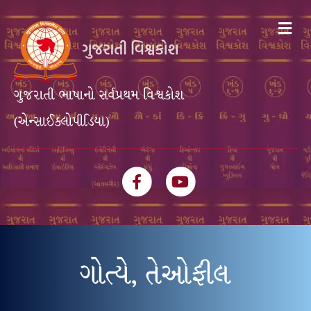
Me
ગુજરાતી ભાષાનો સર્વપ્રથમ વિશ્વકોશ
(એન્સાઈક્લોપીડિયા)
Facebook
Youtube
ગોત્યે, તેઓફીલ