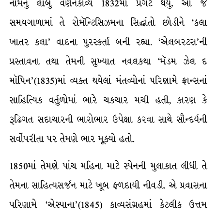
નામનું લાંબું વર્ણનકાવ્ય 1832માં પ્રગટ થયું. આ જ
સમયગાળામાં તે રોમૅન્ટિસિઝમના સિદ્ધાંતો છોડીને ‘કલા
ખાતર કલા’ વાદના પુરસ્કર્તા બની રહ્યા. ‘એલબરટસ’ની
પ્રસ્તાવના તથા તેમની સુખ્યાત નવલકથા ‘મૅડમ ઝેલ દ
મૉપિન’(1835)માં વ્યક્ત થયેલાં મંતવ્યોનાં પરિણામે ફ્રાન્સનાં
સાહિત્યિક વર્તુળોમાં ભારે ચકચાર મચી હતી, કારણ કે
રૂઢિગત સદાચારની ભારોભાર ઉપેક્ષા કરવા સાથે સૌન્દર્યની
સર્વોપરીતા પર તેમણે ભાર મૂક્યો હતો.
1850માં તેમણે પાંચ મહિના માટે સ્પેનની મુલાકાત લીધી તે
તેમના સાહિત્યસર્જન માટે ખૂબ ફળદાયી નીવડી. એ પ્રવાસના
પરિણામે ‘એસ્પાના’(1845) કાવ્યસંગ્રહમાં કેટલીક ઉત્તમ