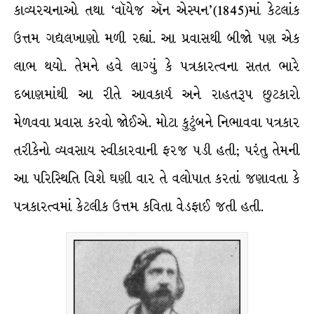
કાવ્યરચનાઓ તથા ‘વૉયેજ ઍન એસ્પન’(1845)માં કેટલાંક
ઉત્તમ ગદ્યલખાણો મળી રહ્યાં. આ પ્રવાસથી બીજો પણ એક
લાભ થયો. તેમને હવે લાગ્યું કે પત્રકારત્વના સતત ભારે
દબાણમાંથી આ રીતે આવકાર્ય અને રાહતરૂપ છુટકારો
મેળવવા પ્રવાસ કરવો જોઈએ. મોટા કુટુંબને નિભાવવા પત્રકાર
તરીકેનો વ્યવસાય સ્વીકારવાની ફરજ પડી હતી; પરંતુ તેમની
આ પરિસ્થિતિ વિશે ઘણી વાર તે વલોપાત કરતાં જણાવતા કે
પત્રકારત્વમાં કેટલીક ઉત્તમ કવિતા વેડફાઈ જતી હતી.