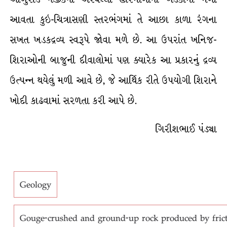
આવતા કુઇ-ચિત્રાસણી સ્તરભંગમાં તે આછા કાળા રંગના
સખત ખડકદ્રવ્ય સ્વરૂપે જોવા મળે છે. આ ઉપરાંત ખનિજ-
શિરાઓની બાજુની દીવાલોમાં પણ ક્યારેક આ પ્રકારનું દ્રવ્ય
ઉત્પન્ન થયેલું મળી આવે છે, જે આર્થિક રીતે ઉપયોગી શિરાને
ખોદી કાઢવામાં સરળતા કરી આપે છે.
ગિરીશભાઈ પંડ્યા
Geology
Gouge-crushed and ground-up rock produced by frict