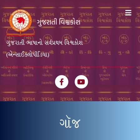
Me
ગુજરાતી ભાષાનો સર્વપ્રથમ વિશ્વકોશ
(એન્સાઈક્લોપીડિયા)
Facebook
Youtube
ગૉજ