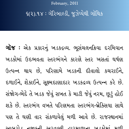
February, 2011
૬(૨).૧૪ : ગૅરિબાલ્ડી, જુઝેપ્પેથી ગૉથિક
ગૉજ :
એક પ્રકારનું ખડકદ્રવ્ય. ભૂસંચલનક્રિયા દરમિયાન
ખડકોમાં ઉદભવતા સ્તરભંગને કારણે સ્તર ખસતાં ઘર્ષણ
ઉત્પન્ન થાય છે, પરિણામે ખડકની દીવાલો કચરાઈને,
દળાઈને, શેકાઈને, સૂક્ષ્મદાણાદાર ખડકદ્રવ્ય ઉત્પન્ન કરે છે.
સંજોગ-ભેદે તે ખડક જેવું સખત કે માટી જેવું નરમ, છૂટું હોઈ
શકે છે. સ્તરભંગ વખતે પરિણમતા સ્તરભંગ-બ્રેક્સિયા સાથે
પણ તે ઘણી વાર સંકળાયેલું મળી આવે છે. રાજસ્થાનમાં
આબુરોડ નજીકની અરવલ્લી હારમાળાના ખડકોમાં મળી