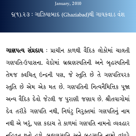
January, 2010
૬(૧).૨૩ : ગાઝિયાબાદ (Ghaziabad)થી ગાયકવાડ વંશ
ગાણપત્ય સંપ્રદાય
: પ્રાચીન કાળથી વૈદિક લોકોમાં ચાલતી
ગણપતિ-ઉપાસના. વેદોમાં બ્રહ્મણસ્પતિની અને બૃહસ્પતિની
તેમજ ક્વચિત્ ઇન્દ્રની પણ, જે સ્તુતિ છે તે ગણપતિપરક
સ્તુતિ છે એમ એક મત છે. ગણપતિની નિત્યનૈમિત્તિક પૂજા
અન્ય વૈદિક દેવો જેટલી જ પુરાણી જણાય છે. શ્રૌતયાગોમાં
દેવ તરીકે ગણપતિ નથી, નિઘંટુ નિરુક્તમાં ગણપતિનું નામ
નથી એ ખરું, પણ કદાચ તે કાળમાં ગણપતિ નામનો વ્યવહાર
નહિવત્ થતો હશે. બ્રહ્મણસ્પતિ અને બૃહસ્પતિ નામો વધારે