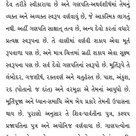
દેવ તરીકે સ્વીકારાયા છે અને ગણપતિ-અથર્વશીર્ષમાં તેમનું
વ્યક્ત અને અવ્યક્ત સ્વરૂપ વર્ણવાયું છે, જે આકસ્મિક લાગતું
નથી. અહીં ગણપતિ સાક્ષાત્ તત્વ છે, અન્ય દેવો કરતાં વધારે
પ્રત્યક્ષ સ્વરૂપના છે. તે વાણીમાં વર્ણવી શકાય એવા મૂર્ત
રૂપવાળા પણ છે, અને માત્ર ચિત્તમાં ગ્રહી શકાય એવા સૂક્ષ્મ
સ્વરૂપના પણ છે. સર્વ દેવો ગણપતિનાં સ્વરૂપો છે. મૂર્તિરૂપે તે
લંબોદર, ગજશીર્ષ, રક્તવર્ણ અને ચતુર્હસ્ત છે. પાશ, અંકુશ,
રદ (પોતાનો જ દાંત) અને વરમુદ્રા એ તેમનાં આયુધો છે.
મૂર્તિપૂજા અને ધ્યાન-સમાધિ એમ બેય પ્રકારે તેમની ઉપાસના
થાય છે. પુરાણો અનુસાર તે શિવ-પાર્વતીના પુત્ર, કશ્યપ
પ્રજાપતિના પુત્ર અને અયોનિજ વર્ણવાયા છે. ગાણપત્યોના