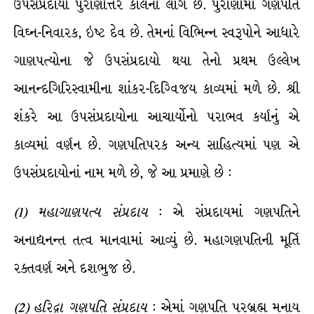
ઉપસંપ્રદાયો પુરાણોત્તર કાલના લાગે છે. પુરાણોમાં ગણપતિ
વિઘ્ન-નિવારક, ઇષ્ટ દેવ છે. તેમનાં વિભિન્ન સ્વરૂપોને આધારે
ગાણપત્યોના જે ઉપસંપ્રદાયો થયા તેનો પ્રથમ ઉલ્લેખ
આનન્દગિરિસ્વામીના શાંકર-દિગ્વિજય કાવ્યમાં મળે છે. શ્રી
શંકરે આ ઉપસંપ્રદાયોના આચાર્યોનો પરાભવ કર્યાનું એ
કાવ્યમાં વર્ણન છે. ગણપતિપરક અન્ય સાહિત્યમાં પણ એ
ઉપસંપ્રદાયોનાં નામ મળે છે, જે આ પ્રમાણે છે :
(
1
)
મહાગાણપત્ય
સંપ્રદાય
: એ સંપ્રદાયમાં ગણપતિને
અનાદ્યનન્ત તત્વ માનવામાં આવ્યું છે. મહાગણપતિની મૂર્તિ
રક્તવર્ણ અને દશભુજ છે.
(
2
)
હરિદ્રા
ગણપતિ
સંપ્રદાય
: એમાં ગણપતિ પરબ્રહ્મ મનાય