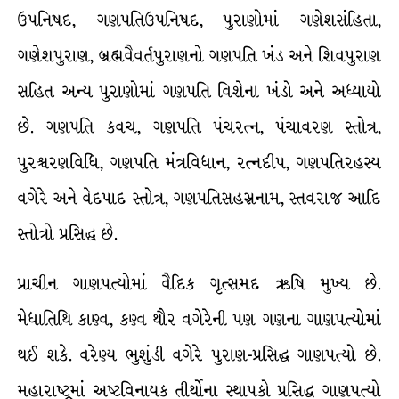
ઉપનિષદ, ગણપતિઉપનિષદ, પુરાણોમાં ગણેશસંહિતા,
ગણેશપુરાણ, બ્રહ્મવૈવર્તપુરાણનો ગણપતિ ખંડ અને શિવપુરાણ
સહિત અન્ય પુરાણોમાં ગણપતિ વિશેના ખંડો અને અધ્યાયો
છે. ગણપતિ કવચ, ગણપતિ પંચરત્ન, પંચાવરણ સ્તોત્ર,
પુરશ્ર્ચરણવિધિ, ગણપતિ મંત્રવિધાન, રત્નદીપ, ગણપતિરહસ્ય
વગેરે અને વેદપાદ સ્તોત્ર, ગણપતિસહસ્રનામ, સ્તવરાજ આદિ
સ્તોત્રો પ્રસિદ્ધ છે.
પ્રાચીન ગાણપત્યોમાં વૈદિક ગૃત્સમદ ઋષિ મુખ્ય છે.
મેધાતિથિ કાણ્વ, કણ્વ થૌર વગેરેની પણ ગણના ગાણપત્યોમાં
થઈ શકે. વરેણ્ય ભુશુંડી વગેરે પુરાણ-પ્રસિદ્ધ ગાણપત્યો છે.
મહારાષ્ટ્રમાં અષ્ટવિનાયક તીર્થોના સ્થાપકો પ્રસિદ્ધ ગાણપત્યો