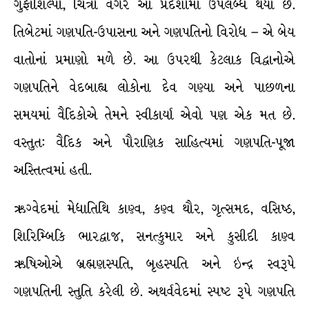
ગુફાશિલ્પો, ચિત્રો વગેરે આ પ્રદેશોમાં ઉપલબ્ધ થયાં છે.
તિબેટમાં ગણપતિ-ઉપાસના અને ગણપતિનો વિરોધ – એ બેય
વાતોનાં પ્રમાણો મળે છે. આ ઉપરથી કેટલાક વિદ્વાનોએ
ગણપતિને વેદબાહ્ય લોકોના દેવ ગણ્યા અને પાછળના
સમયમાં વૈદિકોએ તેમને સ્વીકાર્યા એવો પણ એક મત છે.
વસ્તુત: વૈદિક અને પૌરાણિક સાહિત્યમાં ગણપતિ-પૂજા
અસ્તિત્વમાં હતી.
ઋગ્વેદમાં મેધાતિથિ કાણ્વ, કણ્વ થૌર, ગૃત્સમદ, વસિષ્ઠ,
શિરિમ્બિકિ ભારદ્વાજ, સનત્કુમાર અને કુસીદી કાણ્વ
ઋષિઓએ બ્રહ્મણસ્પતિ, બૃહસ્પતિ અને ઇન્દ્ર સ્વરૂપે
ગણપતિની સ્તુતિ કરેલી છે. અથર્વવેદમાં સ્પષ્ટ રૂપે ગણપતિ