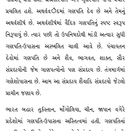
પ્રચલિત હશે. અથર્વવેદમાં ગણપતિ દેવ છે અને તેમનું
અથર્વશીર્ષ છે. અથર્વશીર્ષમાં વૈદિક ગણપતિનું સ્પષ્ટ સ્વરૂપ
નિરૂપાયું છે. ત્યાર પછી તો ઉપનિષદોથી માંડી અત્યાર સુધી
ગણપતિ-ઉપાસના અસ્ખલિત ચાલી આવે છે. પંચાયતન
દેવોમાં ગણપતિ છે અને શૈવ, ભાગવત, શાક્ત, સૌર
સંપ્રદાયોની જેમ ગાણપત્યોનો પણ સંપ્રદાય છે. તંત્રમાર્ગમાં
ગણેશોપાસના છે. આમ આ સંપ્રદાય શૈવાદિ સંપ્રદાયો જેટલો
પ્રાચીન જણાય છે.
ભારત બહાર તુર્કસ્તાન, મૉંગોલિયા, ચીન, જાપાન વગેરે
પ્રદેશોમાં ગણપતિ-ઉપાસના અસ્તિત્વમાં હતી. ગણપતિનાં