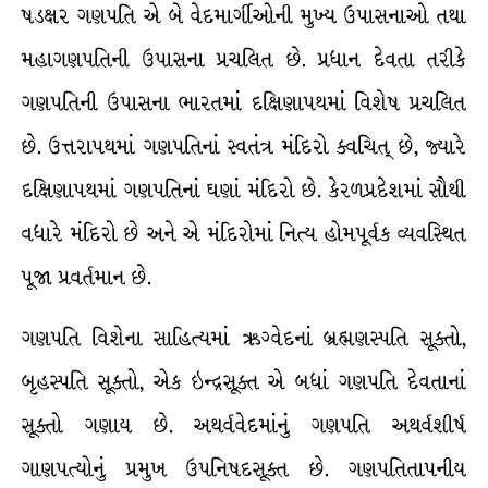
ષડક્ષર ગણપતિ એ બે વેદમાર્ગીઓની મુખ્ય ઉપાસનાઓ તથા
મહાગણપતિની ઉપાસના પ્રચલિત છે. પ્રધાન દેવતા તરીકે
ગણપતિની ઉપાસના ભારતમાં દક્ષિણાપથમાં વિશેષ પ્રચલિત
છે. ઉત્તરાપથમાં ગણપતિનાં સ્વતંત્ર મંદિરો ક્વચિત્ છે, જ્યારે
દક્ષિણાપથમાં ગણપતિનાં ઘણાં મંદિરો છે. કેરળપ્રદેશમાં સૌથી
વધારે મંદિરો છે અને એ મંદિરોમાં નિત્ય હોમપૂર્વક વ્યવસ્થિત
પૂજા પ્રવર્તમાન છે.
ગણપતિ વિશેના સાહિત્યમાં ઋગ્વેદનાં બ્રહ્મણસ્પતિ સૂક્તો,
બૃહસ્પતિ સૂક્તો, એક ઇન્દ્રસૂક્ત એ બધાં ગણપતિ દેવતાનાં
સૂક્તો ગણાય છે. અથર્વવેદમાંનું ગણપતિ અથર્વશીર્ષ
ગાણપત્યોનું પ્રમુખ ઉપનિષદસૂક્ત છે. ગણપતિતાપનીય