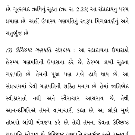
છે. ગૃત્સમદ ઋષિનું સૂક્ત (ઋ. સં. 2.23) આ સંપ્રદાયનું પરમ
પ્રમાણ છે. અહીં ઉપાસ્ય ગણપતિનું સ્વરૂપ પિંગલવર્ણનું અને
ચતુર્ભુજ છે.
(
3
)
ઉચ્છિષ્ટ
ગણપતિ
સંપ્રદાય
: આ સંપ્રદાયના ઉપાસકો
હેરમ્બ ગણપતિની ઉપાસના કરે છે. હેરમ્બ ડાબી સૂંઢના
ગણપતિ છે. તેમની પૂજા પણ ડાબે હાથે થાય છે. આ
સંપ્રદાયમાં દેવી ગણપતિની શક્તિ મનાય છે. તેમાં જાતિભેદ
સ્વીકારાતો નથી અને સ્વૈરાચાર આચરાય છે, તેથી
આનન્દગિરિએ તેમને વામાચારી કહ્યા છે. આ લોકો મુખે
તોબરો બાંધી મંત્રજપ કરે છે. તેથી તેમના દેવતા ઉચ્છિષ્ટ
ગણપતિ કહેવાય છે. ઉચ્છિષ્ટ ગણપતિ ચતુર્ભુજ અને રક્તવર્ણ