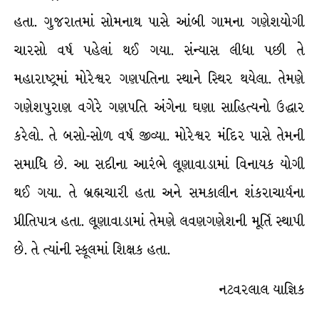
હતા. ગુજરાતમાં સોમનાથ પાસે આંબી ગામના ગણેશયોગી
ચારસો વર્ષ પહેલાં થઈ ગયા. સંન્યાસ લીધા પછી તે
મહારાષ્ટ્રમાં મોરેશ્વર ગણપતિના સ્થાને સ્થિર થયેલા. તેમણે
ગણેશપુરાણ વગેરે ગણપતિ અંગેના ઘણા સાહિત્યનો ઉદ્ધાર
કરેલો. તે બસો-સોળ વર્ષ જીવ્યા. મોરેશ્વર મંદિર પાસે તેમની
સમાધિ છે. આ સદીના આરંભે લૂણાવાડામાં વિનાયક યોગી
થઈ ગયા. તે બ્રહ્મચારી હતા અને સમકાલીન શંકરાચાર્યના
પ્રીતિપાત્ર હતા. લૂણાવાડામાં તેમણે લવણગણેશની મૂર્તિ સ્થાપી
છે. તે ત્યાંની સ્કૂલમાં શિક્ષક હતા.
નટવરલાલ યાજ્ઞિક