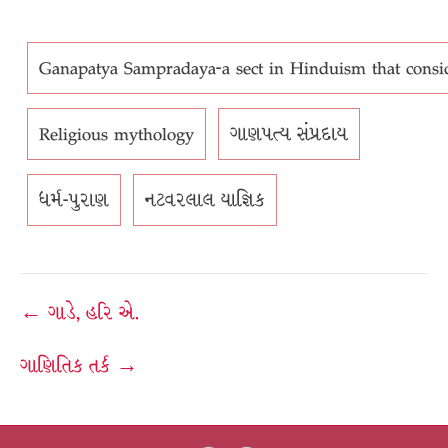
Ganapatya Sampradaya-a sect in Hinduism that consi
Religious mythology
ગાણપત્ય સંપ્રદાય
ધર્મ-પુરાણ
નટવરલાલ યાજ્ઞિક
Post
← ગાડે, હરિ એ.
navigation
ગાણિતિક તર્ક →