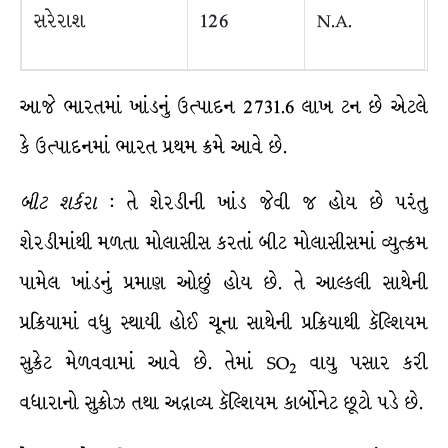
સરેરાશ
126
N.A.
આજે ભારતમાં ખાંડનું ઉત્પાદન 2731.6 લાખ ટન છે એટલે
કે ઉત્પાદનમાં ભારત પ્રથમ ક્રમે આવે છે.
બીટ
શર્કરા
: તે શેરડીની ખાંડ જેવી જ હોય છે પરંતુ
શેરડીમાંથી મળતા મોલાસીસ કરતાં બીટ મોલાસીસમાં વ્યુત્ક્રમ
પામેલ ખાંડનું પ્રમાણ ઓછું હોય છે. તે આલ્કલી સાથેની
પ્રક્રિયામાં વધુ સ્થાયી હોઈ ચૂના સાથેની પ્રક્રિયાથી કૅલ્શિયમ
સુક્રેટ મેળવવામાં આવે છે. તેમાં SO
વાયુ પસાર કરી
2
વધારાનો સુક્રોઝ તથા અદ્રાવ્ય કૅલ્શિયમ કાર્બોનેટ છૂટો પડે છે.