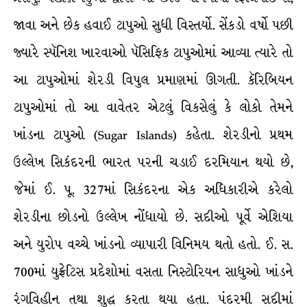
જાવા અને છેક હવાઈ ટાપુઓ સુધી વિસ્તર્યો. સેંકડો વર્ષો પછી
જ્યારે સ્પૅનિશ ખારવાઓ પૅસિફિક ટાપુઓમાં આવ્યા ત્યારે તો
આ ટાપુઓમાં શેરડી વિપુલ પ્રમાણમાં ઊગતી. કૅરિબિયન
ટાપુઓમાં તો આ વાવેતર એટલું વિકસેલું કે લોકો તેમને
ખાંડના ટાપુઓ (Sugar Islands) કહેતા. શેરડીનો પ્રથમ
ઉલ્લેખ સિકંદરની ભારત પરની ચડાઈ દરમિયાન થયો છે,
જેમાં ઈ. પૂ. 327માં સિકંદરના એક અધિકારીએ કરેલો
શેરડીના છોડનો ઉલ્લેખ નોંધાયો છે. સદીઓ પૂર્વે એશિયા
અને યુરોપ વચ્ચે ખાંડનો વ્યાપારી વિનિમય થતો હતો. ઈ. સ.
700માં યુફ્રેટિસ પ્રદેશોમાં વસતા નિસ્ટોરિયન સાધુઓ ખાંડને
રંગવિહીન તથા શુદ્ધ કરતા થયા હતા. પંદરમી સદીમાં