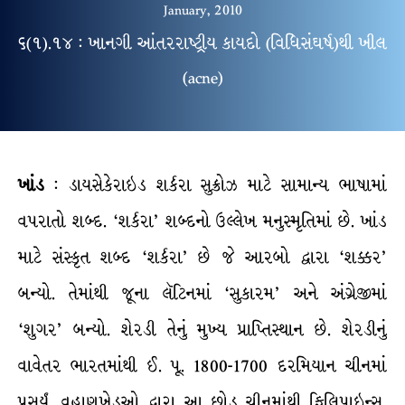
January, 2010
૬(૧).૧૪ : ખાનગી આંતરરાષ્ટ્રીય કાયદો (વિધિસંઘર્ષ)થી ખીલ
(acne)
ખાંડ
: ડાયસેકેરાઇડ શર્કરા સુક્રોઝ માટે સામાન્ય ભાષામાં
વપરાતો શબ્દ. ‘શર્કરા’ શબ્દનો ઉલ્લેખ મનુસ્મૃતિમાં છે. ખાંડ
માટે સંસ્કૃત શબ્દ ‘શર્કરા’ છે જે આરબો દ્વારા ‘શક્કર’
બન્યો. તેમાંથી જૂના લૅટિનમાં ‘સુકારમ’ અને અંગ્રેજીમાં
‘શુગર’ બન્યો. શેરડી તેનું મુખ્ય પ્રાપ્તિસ્થાન છે. શેરડીનું
વાવેતર ભારતમાંથી ઈ. પૂ. 1800-1700 દરમિયાન ચીનમાં
પ્રસર્યું. વહાણખેડુઓ દ્વારા આ છોડ ચીનમાંથી ફિલિપાઇન્સ,