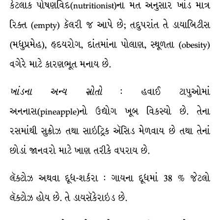
કેટલાક પોષણવિદ(nutritionist)ના મત અનુસાર ખાંડ માત્ર
રિક્ત (empty) કૅલરી જ આપે છે; તદુપરાંત તે ડાયાબિટીસ
(મધુપ્રમેહ), હૃદયરોગ, દાંતમાંના પોલાણ, સ્થૂળતા (obesity)
વગેરે માટે કારણભૂત મનાય છે.
ખાંડના
અન્ય
સ્રોતો
: હવાઈ ટાપુઓમાં
અનનાસ(pineapple)નો ઉદ્યોગ ખૂબ વિકસ્યો છે. તેના
રસમાંથી સુક્રોઝ તથા સાઇટ્રિક ઍસિડ મેળવાય છે તથા તેનાં
છોડાં જાનવરો માટે ખાણ તરીકે વપરાય છે.
લૅક્ટોઝ અથવા દૂધ-શર્કરા : ગાયના દૂધમાં 38 % જેટલો
લૅક્ટોઝ હોય છે. તે ડાયસૅકેરાઇડ છે.