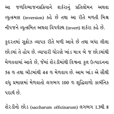
આ જળવિભાજનપ્રક્રિયાને શર્કરાનું પ્રતિલોમન અથવા
વ્યુત્ક્રમણ (inversion) કહે છે તથા આ રીતે મળતી મિશ્ર
નીપજને વ્યુત્ક્રમિત અથવા વિપર્યસ્થ (invert) શર્કરા કહે છે.
કુદરતમાં સુક્રોઝ વ્યાપક રીતે મળી આવે છે તથા બધા લીલા
છોડમાં તે હોય છે. વ્યાપારી ધોરણે ખાંડ માત્ર બે જ છોડમાંથી
મેળવવામાં આવે છે, જેમાં શેરડીમાંથી વિશ્વના કુલ ઉત્પાદનના
56 % તથા બીટમાંથી 44 % મેળવાય છે. આમ ખાંડ એ સૌથી
વધુ પ્રમાણમાં મેળવાતો લગભગ 100 % શુદ્ધિવાળો કાર્બનિક
પદાર્થ છે.
શેરડીનો છોડ (saccharum officinarum) લગભગ 1.3થી 8