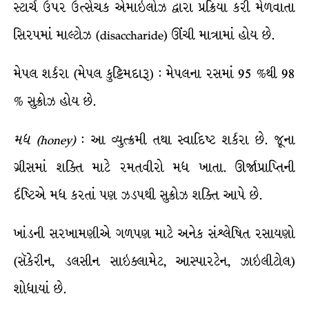
સ્ટાર્ચ ઉપર ઉત્સેચક એમાઇલોઝ દ્વારા પ્રક્રિયા કરી મેળવાતા
સિરપમાં માલ્ટોઝ (disaccharide) ઊંચી માત્રામાં હોય છે.
મેપલ શર્કરા (મેપલ કુટ્ટિમદારૂ) : મેપલના રસમાં 95 %થી 98
% સુક્રોઝ હોય છે.
મધ
(honey)
: આ વ્યુત્ક્રમી તથા સ્વાદિષ્ટ શર્કરા છે. જૂના
ગ્રીસમાં શક્તિ માટે રમતવીરો મધ ખાતા. ઊર્જાપ્રાપ્તિની
ર્દષ્ટિએ મધ કરતાં પણ ઝડપથી સુક્રોઝ શક્તિ આપે છે.
ખાંડની સરખામણીએ ગળપણ માટે અનેક સંશ્લેષિત રસાયણો
(સૅકેરીન, ડલસીન સાઇક્લામેટ, આસ્પારટેન, ઝાઇલીટોલ)
શોધાયાં છે.