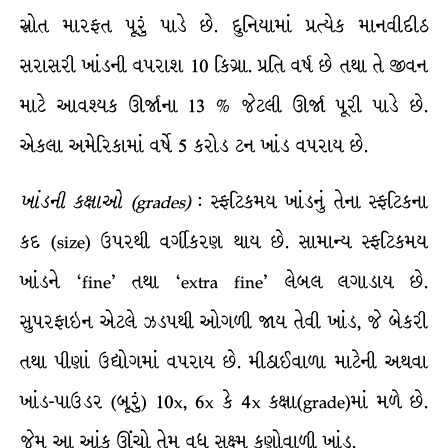
સ્રોત મારફત પૂરું પાડે છે. દુનિયામાં પ્રત્યેક માનવીદીઠ
સરાસરી ખાંડની વપરાશ 10 કિગ્રા. પ્રતિ વર્ષ છે તથા તે જીવન
માટે આવશ્યક ઊર્જાના 13 % જેટલી ઊર્જા પૂરી પાડે છે.
એકલા અમેરિકામાં વર્ષે 5 કરોડ ટન ખાંડ વપરાય છે.
ખાંડની
કક્ષાઓ
(grades)
: સ્ફટિકમય ખાંડનું તેના સ્ફટિકના
કદ (size) ઉપરથી વર્ગીકરણ થાય છે. સામાન્ય સ્ફટિકમય
ખાંડને ‘fine’ તથા ‘extra fine’ લેબલ લગાડાય છે.
સુપરફાઇન એટલે ઝડપથી ઓગળી જાય તેવી ખાંડ, જે બેકરી
તથા પીણાં ઉદ્યોગમાં વપરાય છે. મીઠાઈવાળા માટેની અથવા
ખાંડ-પાઉડર (બૂરું) 10x, 6x કે 4x કક્ષા(grade)માં મળે છે.
જેમ આ આંક ઊંચો તેમ વધુ સૂક્ષ્મ કણોવાળી ખાંડ.