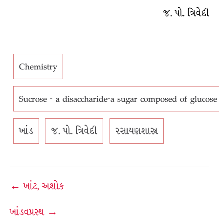
જ. પો. ત્રિવેદી
Chemistry
Sucrose - a disaccharide-a sugar composed of glucose 
ખાંડ
જ. પો. ત્રિવેદી
રસાયણશાસ્ત્ર
Post
← ખાંટ, અશોક
navigation
ખાંડવપ્રસ્થ →