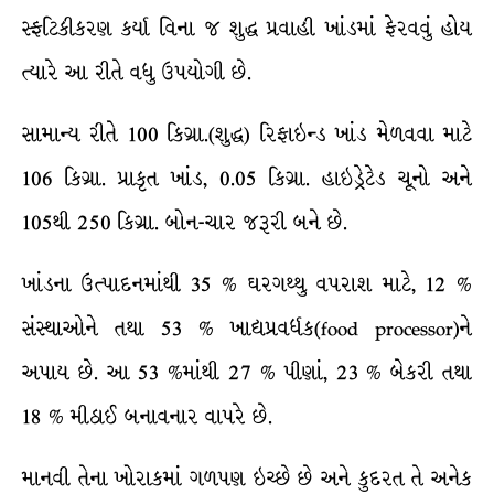
સ્ફટિકીકરણ કર્યા વિના જ શુદ્ધ પ્રવાહી ખાંડમાં ફેરવવું હોય
ત્યારે આ રીતે વધુ ઉપયોગી છે.
સામાન્ય રીતે 100 કિગ્રા.(શુદ્ધ) રિફાઇન્ડ ખાંડ મેળવવા માટે
106 કિગ્રા. પ્રાકૃત ખાંડ, 0.05 કિગ્રા. હાઇડ્રેટેડ ચૂનો અને
105થી 250 કિગ્રા. બોન-ચાર જરૂરી બને છે.
ખાંડના ઉત્પાદનમાંથી 35 % ઘરગથ્થુ વપરાશ માટે, 12 %
સંસ્થાઓને તથા 53 % ખાદ્યપ્રવર્ધક(food processor)ને
અપાય છે. આ 53 %માંથી 27 % પીણાં, 23 % બેકરી તથા
18 % મીઠાઈ બનાવનાર વાપરે છે.
માનવી તેના ખોરાકમાં ગળપણ ઇચ્છે છે અને કુદરત તે અનેક