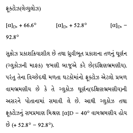
ફ્રૂક્ટોઝ(લેવ્યુલોઝ)
[α]
, + 66.6° [α]
, + 52.8° [α]
, –
D
D
D
92.8°
સુક્રોઝ પ્રકાશક્રિયાશીલ છે તથા ધ્રુવીભૂત પ્રકાશના તળનું ઘૂર્ણન
(ગ્લુકોઝની માફક) જમણી બાજુએ કરે છે(દક્ષિણભ્રમણીય).
પરંતુ તેના વિચ્છેદથી મળતા ઘટકોમાંનો ફ્રૂક્ટોઝ એટલો પ્રબળ
વામભ્રમણીય છે કે તે ગ્લુકોઝ ઘૂર્ણન(દક્ષિણભ્રમણીય)ની
અસરને પોતાનામાં સમાવી લે છે. આથી ગ્લુકોઝ તથા
ફ્રૂક્ટોઝનું સમપ્રમાણ મિશ્રણ [α]D – 40° વામભ્રમણીય હોય
છે (+ 52.8° – 92.8°).