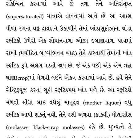
સંકેન્દ્રિત કરવામાં આવે છે તથા તેને અતિસંતૃપ્ત
(supersaturated) માત્રાએ લાવવામાં આવે છે. આ આછા
પીળા રંગના ઘટ્ટ દ્રાવણને ઉકાળીને તેમાં ખાંડ(સુક્રોઝ)ના થોડા
સ્ફટિકો ઉમેરી એક સોપાનવાળા ઓછા દબાણવાળા પાત્રમાં
રાખી (મર્યાદિત બાષ્પીભવન બાદ) તેને ઠારવાથી તેમાંની ખાંડ
સ્ફટિક રૂપે અલગ પડતી જાય છે, જે એક પછી એક એમ ત્રણ
ઘાણ(crop)માં મેળવી લઈને એકત્ર કરવામાં આવે છે. હવે તેને
સેન્ટ્રિફ્યૂજ કરતાં સૂકી સ્ફટિકમય ખાંડ મળે છે. આ સ્ફટિકો
મેળવી લીધા બાદ વધેલું માતૃદ્રવ (mother liquor) વધુ
સ્ફટિક આપી શકતું નથી. તેને રસી અથવા (કાકવી) મોલાસીસ
(molasses, black-strap molasses) કહે છે. મુખ્યત્વે તે