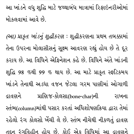
આ ખાંડને વધુ શુદ્ધિ માટે જથ્થાબંધ માત્રામાં રિફાઇનરીઓમાં
મોકલવામાં આવે છે.
(
આ
)
પ્રાકૃત
ખાંડનું
શુદ્ધીકરણ
: શુદ્ધીકરણના પ્રથમ તબક્કામાં
તેના ઉપરના મોલાસીસનું સૂક્ષ્મ આવરણ રહ્યું હોય છે તે દૂર
કરાય છે. આ વિધિને એફિનેશન કહે છે. વિધિને અંતે ખાંડની
શુદ્ધિ 98 %થી 99 % થાય છે. આ માટે પ્રાકૃત સ્ફટિકમય
ખાંડને તેનાથી અડધા વજન જેટલા ગરમ પાણીમાં ઓગાળી
દ્રાવણને પ્રાણિજ-કોલસા(bone-char)ની રાખના
સ્તંભ(column)માંથી પસાર કરતાં અધિશોષણક્રિયા દ્વારા તેમાં
રહેલો રંગ કોલસો ખેંચી લે છે. સ્તંભ નીચેથી નીકળતું દ્રાવણ
તદ્દન રંગવિહીન હોય છે. કોઈ એક વિધિમાં આ દ્રાવણને