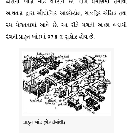
ઢોરોના ખાણ માટે વપરાય છે. થોડા પ્રમાણમાં તેમાંથી
આથવણ દ્વારા ઔદ્યોગિક આલ્કોહૉલ, સાઇટ્રિક ઍસિડ તથા
રમ મેળવવામાં આવે છે. આ રીતે મળતી આછા બદામી
રંગની પ્રાકૃત ખાંડમાં 97.8 % સુક્રોઝ હોય છે.
પ્રાકૃત ખાંડ (શેરડીમાંથી)