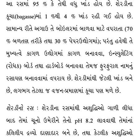
આ રસમાં 95 % કે તેથી વધુ ખાંડ હોય છે. શેરડીના
કૂચા(bagasse)માં 1 %થી 4 % ખાંડ રહી ગઈ હોય છે.
સામાન્ય રીતે અગાઉ તે બૉઇલરમાં બાળવા માટે વપરાતા (70
% બળતણ તરીકે તથા 30 % પેપરઉદ્યોગમાં); પરંતુ હવેથી તે
મુખ્યત્વે કાગળ ઉદ્યોગમાં કાગળ બનાવવા, ઇન્સ્યુલેટિંગ
(રોધક) બોર્ડ તથા હાર્ડબોર્ડ બનાવવા તેમજ ફુરફુરાલ નામનું
રસાયણ બનાવવામાં વપરાય છે. શેરડીમાંથી જેટલી ખાંડ બને
છે, લગભગ તેટલા જ વજન-પ્રમાણમાં કૂચા પણ મળે છે.
શેરડીનો
રસ
: શેરડીના રસમાંથી અશુદ્ધિઓ ગાળી લીધા
બાદ તેમાં ચૂનો ઉમેરીને તેનો pH 8.2 લાવવાથી તેમાંનાં
કલિલીય દ્રવ્યો દાણાદાર બને છે, તથા કેટલીક અશુદ્ધિઓ