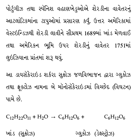
પોર્ટુગીઝ તથા સ્પૅનિશ વહાણખેડુઓએ શેરડીના વાવેતરનું
આટલાંટિકમાંના ટાપુઓમાં પ્રસારણ કર્યું. ઉત્તર અમેરિકામાં
વેસ્ટઇન્ડિઝથી શેરડી લાવીને સૌપ્રથમ 1689માં ખાંડ મેળવાઈ
તથા અમેરિકન ભૂમિ ઉપર શેરડીનું વાવેતર 1751માં
લુઇઝિયાના પ્રાંતમાં શરૂ થયું.
આ ડાયસૅકેરાઇડ શર્કરા સુક્રોઝ જળવિભાજન દ્વારા ગ્લુકોઝ
તથા ફ્રૂક્ટોઝ નામના બે મૉનોસૅકેરાઇડમાં વિચ્છેદ (વિઘટન)
પામે છે.
C
H
O
+ H
O → C
H
O
+ C
H
O
12
22
11
2
6
12
6
6
12
6
ખાંડ (સુક્રોઝ) ગ્લુકોઝ (ડેક્ષ્સ્ટ્રોઝ)