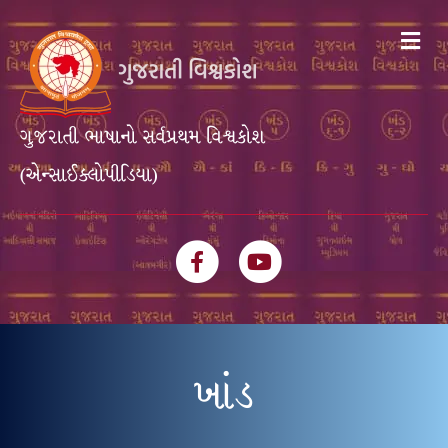
Me
ગુજરાતી ભાષાનો સર્વપ્રથમ વિશ્વકોશ
(એન્સાઈક્લોપીડિયા)
Facebook
Youtube
ખાંડ