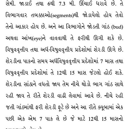
સેમી. જાડાઈ તથા 6થી 7.3 મી. ઊંચાઈ ધરાવે છે. તે
વિભાગવાર તબક્કાઓ(segments)થી જોડાયેલો હોય તેવો
તેનો આકાર હોય છે. અને આ વિભાગોને જોડતી ગાંઠ (bud)
અથવા આંખ(eye)ને વાવવાથી તે ફરીથી ઊગી શકે છે.
વિષુવવૃત્તીય તથા અર્ધ-વિષુવવૃત્તીય પ્રદેશોમાં શેરડી ઊગે છે.
શેરડીના પાકનો સમય અર્ધવિષુવવૃત્તીય પ્રદેશોમાં 7 માસ તથા
વિષુવવૃત્તીય પ્રદેશોમાં તે 12થી 15 માસ જેટલો હોઈ શકે.
શેરડીના સાંઠાને વધતો જાય તેમ નીચે થોડો ભાગ ગાંઠ સાથે
રહી જાય તે રીતે શેરડી વાઢી લેવામાં આવે છે. નીચે રહી
જતી ગાંઠમાંથી ફરી શેરડી ફૂટે છે અને આ રીતે ક્યૂબામાં એક
પછી એક એમ 7 પાક લે છે જે માટે 12થી 15 માસનો