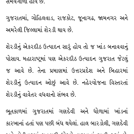
સમયગાળો હોય છે.
ગુજરાતમાં, ગોહિલવાડ, રાજકોટ, જૂનાગઢ, જામનગર અને
અમરેલી જિલ્લામાં શેરડી થાય છે.
શેરડીનું એકરદીઠ ઉત્પાદન સારું હોય તો જ ખાંડ બનાવવાનું
પોસાય. મહારાષ્ટ્રમાં પણ એકરદીઠ ઉત્પાદન ગુજરાત જેટલું
જ આવે છે. તેના પ્રમાણમાં ઉત્તરપ્રદેશ અને બિહારમાં
શેરડીનું ઉત્પાદન ઓછું આવે છે. નહેરયોજના વિસ્તરતાં
શેરડીનું વાવેતર વધવાનો સંભવ છે.
ભૂતકાળમાં ગુજરાતમાં ગણદેવી અને ધોળામાં ખાંડનાં
કારખાનાં હતાં પણ પછી બંધ થયેલાં. હાલ બારડોલી, ગણદેવી