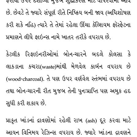
ફરીથી ઉપર દર્શાવ્યા મુજબ શુદ્ધીકરણ માટે વાપરવામાં આવે
છે. છેવટે તે જ્યારે સંપૂર્ણ રીતે નિષ્ક્રિય બની જાય (અધિશોષણ
કરી શકે નહિ) ત્યારે તે તેમાં રહેલા ઊંચા કૅલ્શિયમ ફૉસ્ફેટના
પ્રમાણને લીધે ફાઇન્સ નામે ખાતર તરીકે વપરાય છે.
કેટલીક રિફાઇનરીઓમાં બોન-ચારને બદલે કોલસા કે
લાકડાના કચરા(waste)માંથી મેળવેલ કાર્બન વપરાય છે
(wood-charcoal). તે પણ ઉપર વર્ણવેલ સ્તંભમાં વપરાય છે
તથા બોન-ચારની રીત મુજબ તેની પુન:પ્રાપ્તિ પણ અમુક હદ
સુધી કરી શકાય છે.
પ્રાકૃત ખાંડનાં દ્રાવણોમાં રહેલી રાખ (ash) દૂર કરવા માટે
આયન વિનિમય રેઝિન્સ વપરાય છે. જ્યારે ખાંડના દ્રાવણને