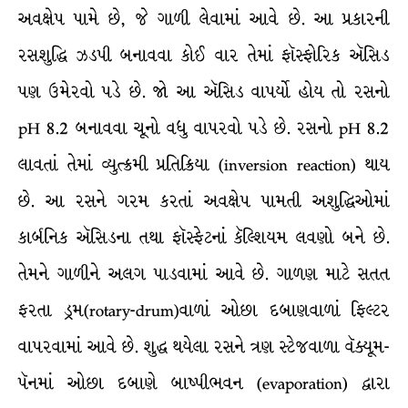
અવક્ષેપ પામે છે, જે ગાળી લેવામાં આવે છે. આ પ્રકારની
રસશુદ્ધિ ઝડપી બનાવવા કોઈ વાર તેમાં ફૉસ્ફોરિક ઍસિડ
પણ ઉમેરવો પડે છે. જો આ ઍસિડ વાપર્યો હોય તો રસનો
pH 8.2 બનાવવા ચૂનો વધુ વાપરવો પડે છે. રસનો pH 8.2
લાવતાં તેમાં વ્યુત્ક્રમી પ્રતિક્રિયા (inversion reaction) થાય
છે. આ રસને ગરમ કરતાં અવક્ષેપ પામતી અશુદ્ધિઓમાં
કાર્બનિક ઍસિડના તથા ફૉસ્ફેટનાં કૅલ્શિયમ લવણો બને છે.
તેમને ગાળીને અલગ પાડવામાં આવે છે. ગાળણ માટે સતત
ફરતા ડ્રમ(rotary-drum)વાળાં ઓછા દબાણવાળાં ફિલ્ટર
વાપરવામાં આવે છે. શુદ્ધ થયેલા રસને ત્રણ સ્ટેજવાળા વૅક્યૂમ-
પૅનમાં ઓછા દબાણે બાષ્પીભવન (evaporation) દ્વારા