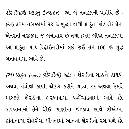
શેરડીમાંથી
ખાંડનું
ઉત્પાદન
: આ બે તબક્કાની પ્રવિધિ છે :
(અ) પ્રથમ તબક્કામાં 98 % શુદ્ધતાવાળી પ્રાકૃત ખાંડ શેરડીના
ખેતરની નજીકમાં જ બનાવાય છે તથા (આ) બીજા તબક્કામાં
આ પ્રાકૃત ખાંડ રિફાઇનરીમાં લઈ જઈ તેને 100 % શુદ્ધ
બનાવવામાં આવે છે.
(
અ
)
પ્રાકૃત
(raw) (
શેરડીની
)
ખાંડ
: શેરડીના સાંઠાને હાથથી
અથવા યંત્રોથી કાપી, એકઠા કરીને ગાડા, ટ્રક અથવા રેલવે
મારફતે શેરડીના કારખાનામાં પહોંચાડવામાં આવે છે.
કારખાનામાં તેને ધોઈ, પાણીના છંટકાવ સાથે લોખંડના
દાંતાવાળા રોલરોમાં પીલવામાં આવતાં શેરડીનો રસ મળે છે.