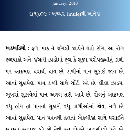
January, 2010
૬(૧).૦૯ : ખચ્ચર (mule)થી ખનિજ
ખડખડિયો
: ફળ, પાક ને જંગલી ઝાડોને થતો રોગ. આ રોગ
ફળપાકો અને જંગલી ઝાડોમાં ફૂગ કે સૂક્ષ્મ પરોપજીવીનું ડાળી
પર આક્રમણ થવાથી થાય છે. ડાળીનાં પાન સુકાઈ જાય છે.
આવાં સુકાયેલાં પાન ડાળી સાથે ચોંટી રહે છે. લીલા ઝાડમાં
ભૂખરાં સુકાયેલાં પાન અલગ તરી આવે છે. રોગનું આક્રમણ
વધુ હોય તો પાનનો સુકારો વધુ ડાળીઓમાં જોવા મળે છે.
આવાં સુકાયેલાં પાન પવનથી હલતાં એકબીજાં સાથે ઘસાઈને
ખડખડ અવાજ કરે છે તેથી આ રોગને ખડખડિયો કહે છે.