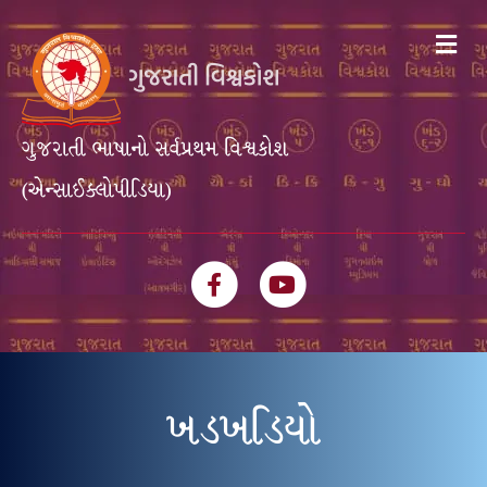
Me
ગુજરાતી ભાષાનો સર્વપ્રથમ વિશ્વકોશ
(એન્સાઈક્લોપીડિયા)
Facebook
Youtube
ખડખડિયો