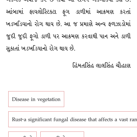
આંબામાં ફાયલોસ્ટિક્ટા ફૂગ ડાળીમાં આક્રમણ કરતાં
ખડખડિયાનો રોગ થાય છે. આ જ પ્રમાણે અન્ય ફળઝાડોમાં
જુદી જુદી ફૂગો ડાળી પર આક્રમણ કરવાથી પાન અને ડાળી
સુકાતાં ખડખડિયાનો રોગ થાય છે.
હિંમતસિંહ લાલસિંહ ચૌહાણ
Disease in vegetation
Rust-a significant fungal disease that affects a vast ra