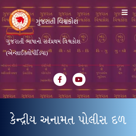
Me
ગુજરાતી ભાષાનો સર્વપ્રથમ વિશ્વકોશ
(એન્સાઈક્લોપીડિયા)
Facebook
Youtube
કેન્દ્રીય અનામત પોલીસ દળ