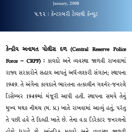
January, 2008
૫.૧૨ : કૅન્ટરબરી ટેલ્સથી કૅન્યૂટ
કેન્દ્રીય અનામત પોલીસ દળ
(Central Reserve Police
Force – CRPF) :
કાયદો અને વ્યવસ્થા જાળવી રાખવામાં
રાજ્ય સરકારોને સહાય આપતું અર્ધ-લશ્કરી સંગઠન; સ્થાપના
1949. તે અંગેના કાયદાને ભારતના તત્કાલીન ગવર્નર-જનરલે
ડિસેમ્બર 1949માં મંજૂરી આપી હતી. સ્થાપના સમયે તેનું
મુખ્ય મથક નીમચ (મ. પ્ર.) ખાતે રાખવામાં આવ્યું હતું, પરંતુ
તે પછી હવે તે દિલ્હી ખાતે છે. તેના વડા ડિરેક્ટર જનરલનો
હોદ્દો ધરાવે છે. આંતરિક કાયદો અને વ્યવસ્થા જાળવી