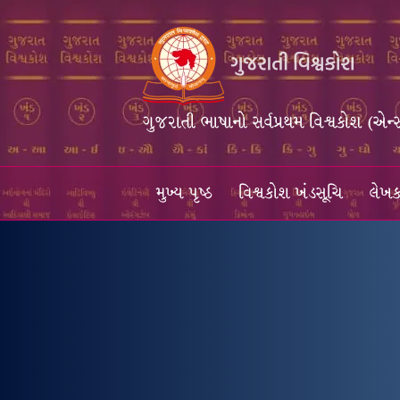
ગુજરાતી ભાષાનો સર્વપ્રથમ વિશ્વકોશ (એન્
મુખ્ય પૃષ્ઠ
વિશ્વકોશ ખંડસૂચિ
લેખક