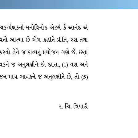
 વાચક-પ્રેક્ષકનો મનોવિનોદ એટલે કે આનંદ એ
ાવ્યનો આત્મા છે એમ કહીને પ્રીતિ, રસ તથા
રવો તેને જ કાવ્યનું પ્રયોજન ગણે છે. છતાં
 ભાવકને જ અનુલક્ષીને છે. દા.ત., (1) યશ અને
જન માત્ર ભાવકને જ અનુલક્ષીને છે, તો (5)
ર. ચિ. ત્રિપાઠી