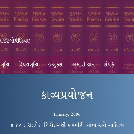
સાઈક્લોપીડિયા)
સૂચિ
વિષયસૂચિ
ઇ-બુક્સ
અમારી વાત
સંપર્ક
કાવ્યપ્રયોજન
January, 2006
૪.૨૮ : કાલ્ડોર, નિકોલસથી કાશ્મીરી ભાષા અને સાહિત્ય