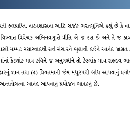
 થતી ફલપ્રાપ્તિ. નાટ્યશાસ્ત્રના આદિ સર્જક ભરતમુનિએ કહ્યું છે કે
્રના વિખ્યાત વિવેચક અભિનવગુપ્તે પ્રીતિ એ જ રસ છે અને તે જ ક
ાસ્ત્રી મમ્મટ રસાસ્વાદથી સર્વ સંસારને ભુલાવી દઈને આનંદ જાગ્રત ક
 જેમાંનાં કેટલાંક માત્ર કવિને જ અનુલક્ષીને તો કેટલાંક માત્ર સહૃદય
હારનું જ્ઞાન તથા (4) પ્રિયતમાની જેમ મધુરપથી બોધ આપવાનું પ્રયો
) અન્તતોગત્વા આનંદ આપવાનું પ્રયોજન ભાવકનું છે.