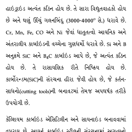
હાઇડ્રાઇડ અત્યંત કઠિન હોય છે. તે સારા વિદ્યુતવાહકો હોય
o
છે અને ઘણું ઊંચું ગલનબિંદુ (3000-4000
સે.) ધરાવે છે.
Cr, Mn, Fe, CO અને Ni જેવાં ધાતુતત્વો આયનિક અને
અંતરાલીય કાર્બાઇડની વચ્ચેના ગુણધર્મો ધરાવે છે. Si અને B
અનુક્રમે SiC અને B
C કાર્બાઇડ આપે છે, જે અત્યંત કઠિન
4
હોય છે. તે રાસાયણિક રીતે નિષ્ક્રિય હોય છે.
કાર્બોરન્ડમ(SiC)ની સંરચના હીરા જેવી હોય છે, જે કર્તન-
સાધનો(cutting tools)ની બનાવટમાં તેમજ અપઘર્ષક તરીકે
ઉપયોગી છે.
કૅલ્શિયમ કાર્બાઇડ ઍસિટિલીન અને સાયનાઇડ બનાવવામાં
વપરાય છે. આયર્ન કાર્બાઇડ સ્ટીલની સંરચનામાં અગત્યનો