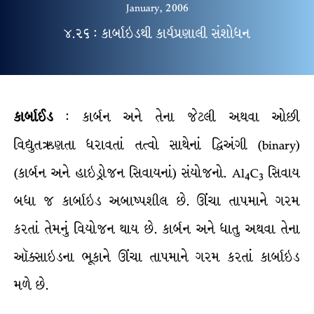
January, 2006
૪.૨૬ : કાર્બાઇડથી કાર્યપ્રણાલી સંશોધન
કાર્બાઈડ
: કાર્બન અને તેના જેટલી અથવા ઓછી
વિદ્યુતઋણતા ધરાવતાં તત્વો સાથેનાં દ્વિઅંગી (binary)
(કાર્બન અને હાઇડ્રોજન સિવાયનાં) સંયોજનો. Al
C
સિવાય
4
3
બધા જ કાર્બાઇડ અબાષ્પશીલ છે. ઊંચા તાપમાને ગરમ
કરતાં તેમનું વિયોજન થાય છે. કાર્બન અને ધાતુ અથવા તેના
ઑક્સાઇડના ભૂકાને ઊંચા તાપમાને ગરમ કરતાં કાર્બાઇડ
મળે છે.