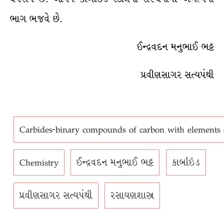
ભાગ ભજવે છે.
ઈન્દ્રવદન મનુભાઈ ભટ્ટ
પ્રવીણસાગર સત્યપંથી
Carbides-binary compounds of carbon with elements of
Chemistry
ઈન્દ્રવદન મનુભાઈ ભટ્ટ
કાર્બાઇડ
પ્રવીણસાગર સત્યપંથી
રસાયણશાસ્ત્ર