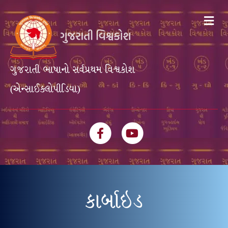
Me
ગુજરાતી ભાષાનો સર્વપ્રથમ વિશ્વકોશ
(એન્સાઈક્લોપીડિયા)
Facebook
Youtube
કાર્બાઇડ