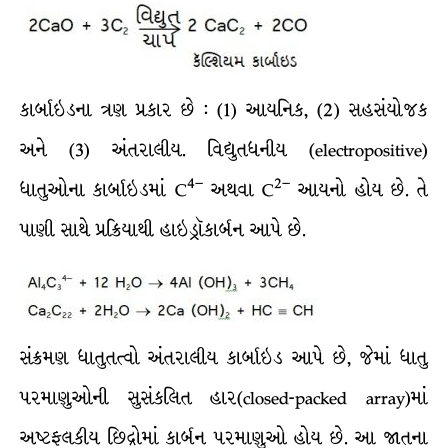
કાર્બાઇડના ત્રણ પ્રકાર છે : (1) આયનિક, (2) સહસંયોજક
અને (3) અંતરાલીય. વિદ્યુતધનીય (electropositive)
4
–
2
–
ધાતુઓના કાર્બાઇડમાં C
અથવા C
આયનો હોય છે. તે
પાણી સાથે પ્રક્રિયાથી હાઇડ્રૉકાર્બન આપે છે.
સંક્રમણ ધાતુતત્વો અંતરાલીય કાર્બાઇડ આપે છે, જેમાં ધાતુ
પરમાણુઓની સુસંકલિત હાર(closed-packed array)માં
અષ્ટફલકીય છિદ્રોમાં કાર્બન પરમાણુઓ હોય છે. આ જાતના