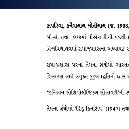
કાપડિયા, કનૈયાલાલ મોતીલાલ (જ. 1908
બી.એ. તથા 1938માં પીએચ.ડી.ની પદવી પ્
વિશ્વવિદ્યાલયમાં સમાજશાસ્ત્રના અધ્યાપક રહ
સમાજશાસ્ત્ર પરના તેમના ગ્રંથોમાં ભારત
વિસ્તરણ સાથે સંયુક્ત કુટુંબપદ્ધતિનો હ્રાસ 
‘ઇન્ડિયન સોશિયોલૉજિકલ સોસાયટી’ની સ્થ
તેમના ગ્રંથોમાં ‘હિંદુ કિનશિપ’ (1947) ત