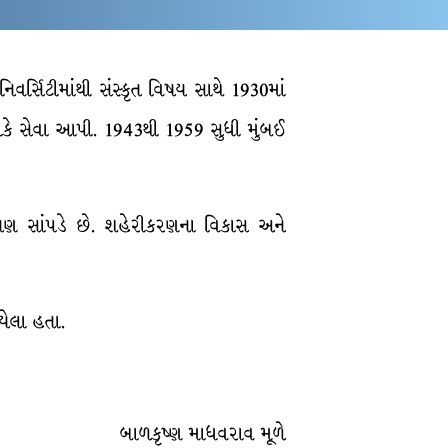
િવર્સિટીમાંથી સંસ્કૃત વિષય સાથે 1930માં
રીકે સેવા આપી. 1943થી 1959 સુધી મુંબઈ
શ્લેષણ સાંપડે છે. શહેરીકરણના વિકાસ અને
યેલા હતા.
બાળકૃષ્ણ માધવરાવ મૂળે