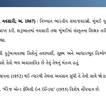
, નવસારી; અ. 1967)
: વિખ્યાત ભારતીય સમાજશાસ્ત્રી. મુંબઈ યુન
રાપ્ત કરી. શરૂઆતમાં નવસારી તથા મુંબઈમાં સંસ્કૃતના શિક્ષક ત
્યા.
ની કુટુંબવ્યવસ્થા વિશેનું તલસ્પર્શી, સૂક્ષ્મ અને આધારભૂત વિ
થશે તેવો ભય અવાસ્તવિક છે તેવું તેમનું મંતવ્ય હતું.
ાપના (1952) થઈ ત્યારથી તેમના અવસાન સુધી તે તેની સાથે જોડા
થા ‘મૅરેજ ઍન્ડ ફૅમિલી ઇન ઇન્ડિયા’ (1955) વિશેષ નોંધપાત્ર છે.