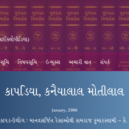
સાઈક્લોપીડિયા)
સૂચિ
વિષયસૂચિ
ઇ-બુક્સ
અમારી વાત
સંપર્ક
કાપડિયા, કનૈયાલાલ મોતીલાલ
January, 2006
કાપડ-ઉદ્યોગ : માનવસર્જિત રેસાઓથી કામરાજ કુમારસ્વામી – કે