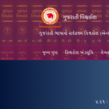
ગુજરાતી ભાષાનો સર્વપ્રથમ વિશ્વકોશ (એન્
મુખ્ય પૃષ્ઠ
વિશ્વકોશ ખંડસૂચિ
લેખક
૪.૨૧ : 