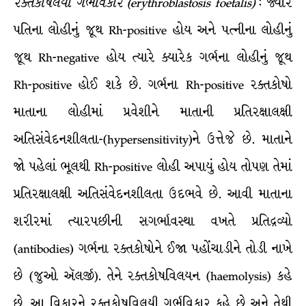
રક્તકોષલયી
ગર્ભવિકાર
(erythroblastosis foetalis)
: જ્યારે
પતિના લોહીનું જૂથ Rh-positive હોય અને પત્નીના લોહીનું
જૂથ Rh-negative હોય ત્યારે ક્યારેક ગર્ભના લોહીનું જૂથ
Rh-positive હોઈ શકે છે. ગર્ભના Rh-positive રક્તકોષો
માતાના લોહીમાં પ્રવેશીને માતાની પ્રતિરક્ષાલક્ષી
અતિસંવેદનશીલતા-(hypersensitivity)ને ઉત્તેજે છે. માતાને
જો પહેલાં ભૂલથી Rh-positive લોહી અપાયું હોય તોપણ તેમાં
પ્રતિરક્ષાલક્ષી અતિસંવેદનશીલતા ઉદભવે છે. આવી માતાના
શરીરમાં ત્યારપછીની સગર્ભાવસ્થા વખતે પ્રતિદ્રવ્યો
(antibodies) ગર્ભના રક્તકોષોને ઈજા પહોંચાડીને તોડી નાખે
છે (જુઓ ઍલર્જી). તેને રક્તકોષવિલયન (haemolysis) કહે
છે. આ વિકારને રક્તકોષવિલયી ગર્ભવિકાર કહે છે અને તેથી