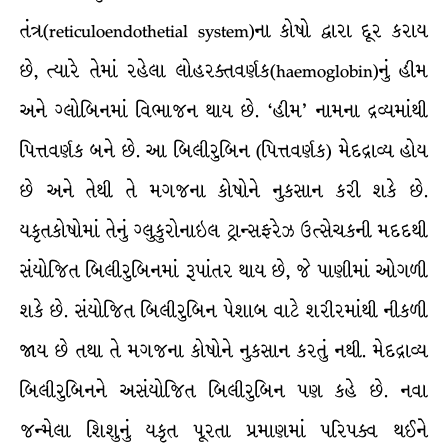
તંત્ર(reticuloendothetial system)ના કોષો દ્વારા દૂર કરાય
છે, ત્યારે તેમાં રહેલા લોહરક્તવર્ણક(haemoglobin)નું હીમ
અને ગ્લોબિનમાં વિભાજન થાય છે. ‘હીમ’ નામના દ્રવ્યમાંથી
પિત્તવર્ણક બને છે. આ બિલીરુબિન (પિત્તવર્ણક) મેદદ્રાવ્ય હોય
છે અને તેથી તે મગજના કોષોને નુકસાન કરી શકે છે.
યકૃતકોષોમાં તેનું ગ્લુકુરોનાઇલ ટ્રાન્સફરેઝ ઉત્સેચકની મદદથી
સંયોજિત બિલીરુબિનમાં રૂપાંતર થાય છે, જે પાણીમાં ઓગળી
શકે છે. સંયોજિત બિલીરુબિન પેશાબ વાટે શરીરમાંથી નીકળી
જાય છે તથા તે મગજના કોષોને નુકસાન કરતું નથી. મેદદ્રાવ્ય
બિલીરુબિનને અસંયોજિત બિલીરુબિન પણ કહે છે. નવા
જન્મેલા શિશુનું યકૃત પૂરતા પ્રમાણમાં પરિપક્વ થઈને