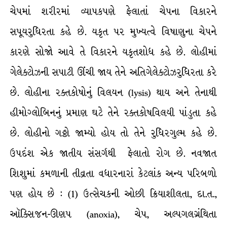
ચેપમાં શરીરમાં વ્યાપકપણે ફેલાતાં ચેપના વિકારને
સપૂયરુધિરતા કહે છે. યકૃત પર મુખ્યત્વે વિષાણુના ચેપને
કારણે સોજો આવે તે વિકારને યકૃતશોધ કહે છે. લોહીમાં
ગેલેક્ટોઝની સપાટી ઊંચી જાય તેને અતિગેલેક્ટોઝરુધિરતા કરે
છે. લોહીના રક્તકોષોનું વિલયન (lysis) થાય અને તેનાથી
હીમોગ્લોબિનનું પ્રમાણ ઘટે તેને રક્તકોષવિલયી પાંડુતા કહે
છે. લોહીનો ગઠ્ઠો જામ્યો હોય તો તેને રુધિરગુલ્મ કહે છે.
ઉપદંશ એક જાતીય સંસર્ગથી ફેલાતો રોગ છે. નવજાત
શિશુમાં કમળાની તીવ્રતા વધારનારાં કેટલાંક અન્ય પરિબળો
પણ હોય છે : (1) ઉત્સેચકની ઓછી ક્રિયાશીલતા, દા.ત.,
ઑક્સિજન-ઊણપ (anoxia), ચેપ, અલ્પગલગ્રંથિતા