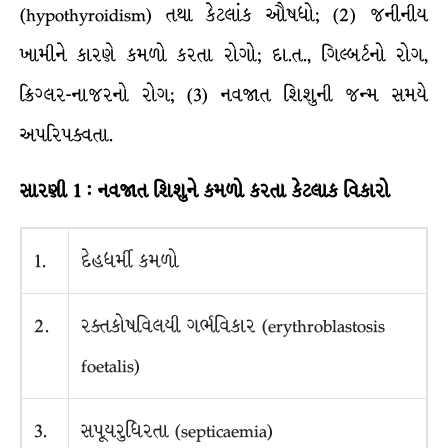
(hypothyroidism) તથા કેટલાંક ઔષધો; (2) જનીનીય
ખામીને કારણે કમળો કરતા રોગો; દા.ત., ગિલ્બર્ટનો રોગ,
ક્રિગ્લર-નાજરનો રોગ; (3) નવજાત શિશુની જન્મ સમયે
અપરિપક્વતા.
સારણી
1
:
નવજાત
શિશુને
કમળો
કરતા
કેટલાક
વિકારો
1.
દેહધર્મી કમળો
2.
રક્તકોષવિલયી ગર્ભવિકાર (erythroblastosis
foetalis)
3.
સપૂયરુધિરતા (septicaemia)