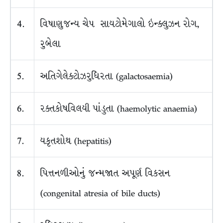
4.
વિષાણુજન્ય ચેપ સાયટોમેગાલો ઇન્ક્લુઝન રોગ,
રુબેલા
5.
અતિગેલેક્ટોઝરુધિરતા (galactosaemia)
6.
રક્તકોષવિલયી પાંડુતા (haemolytic anaemia)
7.
યકૃતશોથ (hepatitis)
8.
પિત્તનળીઓનું જન્મજાત અપૂર્ણ વિકસન
(congenital atresia of bile ducts)