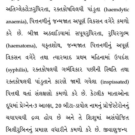
અતિગ્લેક્ટોઝરુધિરતા, રક્તકોષવિલયી પાંડુતા (haemdytic
anaemia), પિત્તનળીનું જન્મજાત અપૂર્ણ વિકસન વગેરે કમળો
કરે છે. બીજા અઠવાડિયામાં સપૂયરુધિરતા, રુધિરગુલ્મ
(haematoma), યકૃતશોથ, જન્મજાત પિત્તનળીનું અપૂર્ણ
વિકસન વગેરે તથા ત્યારબાદ પ્રથમ મહિનામાં ઉપદંશ
(syphilis), રક્તકોષલયી ગર્ભવિકાર પછીની સ્થિતિ તથા
રક્તકોષલયી પાંડુતાને કારણે જામી ગયેલા (inspissated)
પિત્તથી થતાં સંલક્ષણો કમળો કરે છે. કેટલીક માતાઓના
દૂધમાં પ્રેગ્નેન-3 આલ્ફા, 20 બીટા-ડાયોલ નામનું પ્રૉજેસ્ટેરોનનું
ચયાપચયી દ્રવ્ય હોય છે અને તે શિશુમાં અસંયોજિત
બિલીરુબિનનું પ્રમાણ વધારીને કમળો કરે છે. જીવાણુજન્ય