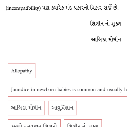
(incompatibility) પણ ક્યારેક મંદ પ્રકારનો વિકાર સર્જે છે.
શિલીન નં. શુક્લ
આબિદા મોમીન
Allopathy
Jaundice in newborn babies is common and usually har
આબિદા મોમીન
આયુર્વિજ્ઞાન
કમળો - નવજાત શિશુનો
શિલીન નં. શુક્લ