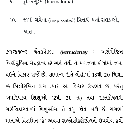
9.
રુધિરગુલ્મ (haematoma)
10.
જામી ગયેલા (inspissated) પિત્તથી થતાં સંલક્ષણો,
દા.ત.,
કમળાજન્ય
ચેતાવિકાર
(kernicterus)
: અસંયોજિત
બિલીરુબિન મેદદ્રાવ્ય છે અને તેથી તે મગજના કોષોમાં જમા
થઈને વિકાર સર્જે છે. સામાન્ય રીતે લોહીમાં 18થી 20 મિગ્રા.
% બિલીરુબિન થાય ત્યારે આ વિકાર ઉદભવે છે, પરંતુ
અપરિપક્વ શિશુઓ (2થી 20 %) તથા રક્તકોષલયી
ગર્ભવિકારવાળાં શિશુઓમાં તે વધુ જોવા મળે છે. સગર્ભા
માતાએ વિટામિન-‘કે’ અથવા સલ્ફોસોક્સેઝોલનો ઉપયોગ કર્યો