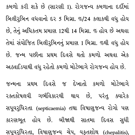
કમળો કરી શકે છે (સારણી 1). રોગજન્ય કમળાના દર્દીમાં
બિલીરુબિન વધવાનો દર 5 મિગ્રા. %/24 કલાકથી વધુ હોય
છે, તેનું અધિકતમ પ્રમાણ 12થી 14 મિગ્રા. % હોય છે અથવા
તેમાં સંયોજિત બિલીરુબિનનું પ્રમાણ 1 મિગ્રા. %થી વધુ હોય
છે. જન્મ પછીના પ્રથમ દિવસે થતો કમળો અથવા એક
અઠવાડિયાથી વધુ રહેતો કમળો મોટેભાગે રોગજન્ય હોય છે.
જન્મના પ્રથમ દિવસે જ દેખાતો કમળો મોટેભાગે
રક્તકોષલયી ગર્ભવિકારથી થાય છે, પરંતુ ક્યારેક
સપૂયરુધિરતા (septicaemia) તથા વિષાણુજન્ય રોગો પણ
કારણભૂત હોય છે. બીજાથી સાતમા દિવસ સુધી
સપૂયરુધિરતા, વિષાણુજન્ય ચેપ, યકૃતશોથ (chepalitis),