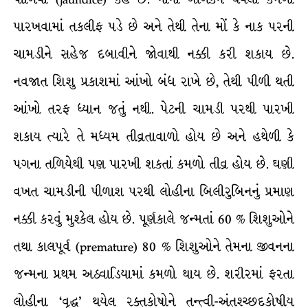
પારખવામાં તકલીફ પડે છે અને તેથી તેના મોં કે નાક પરની
ચામડીને સહેજ દબાવીને જોવાથી નક્કી કરી શકાય છે.
નવજાત શિશુ પ્રકાશમાં આંખો બંધ રાખે છે, તેથી પીળી થતી
આંખો તરફ ધ્યાન જતું નથી. પેટની ચામડી પરથી પારખી
શકાય ત્યારે તે મધ્યમ તીવ્રતાવાળો હોય છે અને હથેળી કે
પગના તળિયેથી પણ પારખી શકતાં કમળો તીવ્ર હોય છે. ઘણી
વખત ચામડીની પીળાશ પરથી લોહીના બિલીરુબિનનું પ્રમાણ
નક્કી કરવું મુશ્કેલ હોય છે. પૂર્ણકાલે જન્મતાં 60 % શિશુઓને
તથા કાલપૂર્વ (premature) 80 % શિશુઓને તેમના જીવનના
જન્મના પ્રથમ અઠવાડિયામાં કમળો થાય છે. શરીરમાં ફરતા
લોહીના ‘વૃદ્ધ’ થયેલ રક્તકોષોને તન્ત્વી-અંતશ્ચ્છદકોષીય