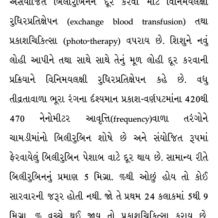
અસંયોજિત બિલીરુબિનને દૂર કરવા માટે વિનિમયલક્ષી
રુધિરપ્રતિક્ષેપન (exchange blood transfusion) તથા
પ્રકાશચિકિત્સા (photo-therapy) વપરાય છે. શિશુને નવું
લોહી આપીને તથા સાથે સાથે તેનું મૂળ લોહી દૂર કરવાની
પ્રક્રિયાને વિનિમયલક્ષી રુધિરપ્રતિક્ષેપન કહે છે. વધુ
તીવ્રતાવાળા ભૂરા રંગના ર્દશ્યમાન પ્રકાશ-વર્ણપટમાંના 420થી
470 નેનોમીટર આવૃત્તિ(frequency)વાળા તરંગોને
ચામડીમાંનો બિલીરુબિન શોષે છે અને સંયોજિત રૂપમાં
ફેરવાયેલું બિલીરુબિન પેશાબ વાટે દૂર થાય છે. સામાન્ય રીતે
બિલીરુબિનનું પ્રમાણ 5 મિગ્રા. %થી ઓછું હોય તો કોઈ
સારવારની જરૂર હોતી નથી. જો તે પ્રથમ 24 કલાકમાં 5થી 9
મિગ્રા. % વચ્ચે થઈ જાય તો પ્રકાશચિકિત્સા કરાય છે.