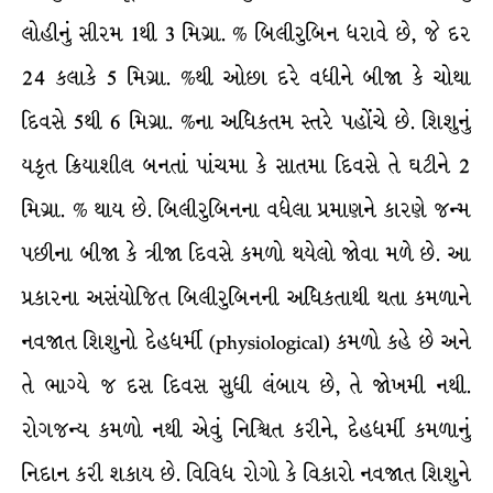
લોહીનું સીરમ 1થી 3 મિગ્રા. % બિલીરુબિન ધરાવે છે, જે દર
24 કલાકે 5 મિગ્રા. %થી ઓછા દરે વધીને બીજા કે ચોથા
દિવસે 5થી 6 મિગ્રા. %ના અધિકતમ સ્તરે પહોંચે છે. શિશુનું
યકૃત ક્રિયાશીલ બનતાં પાંચમા કે સાતમા દિવસે તે ઘટીને 2
મિગ્રા. % થાય છે. બિલીરુબિનના વધેલા પ્રમાણને કારણે જન્મ
પછીના બીજા કે ત્રીજા દિવસે કમળો થયેલો જોવા મળે છે. આ
પ્રકારના અસંયોજિત બિલીરુબિનની અધિકતાથી થતા કમળાને
નવજાત શિશુનો દેહધર્મી (physiological) કમળો કહે છે અને
તે ભાગ્યે જ દસ દિવસ સુધી લંબાય છે, તે જોખમી નથી.
રોગજન્ય કમળો નથી એવું નિશ્ચિત કરીને, દેહધર્મી કમળાનું
નિદાન કરી શકાય છે. વિવિધ રોગો કે વિકારો નવજાત શિશુને