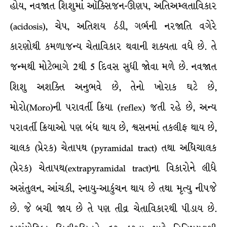
હોય, નવજાત શિશુમાં ઑક્સિજન-ઊણપ, અતિઅમ્લતાવિકાર
(acidosis), ચેપ, અતિશય ઠંડી, ગર્ભની નરજાતિ વગેરે
કારણોથી કમળાજન્ય ચેતાવિકાર થવાની શક્યતા વધે છે. તે
જન્મથી મોટેભાગે 2થી 5 દિવસ સુધી જોવા મળે છે. નવજાત
શિશુ અશક્તિ અનુભવે છે, તેનો ખોરાક ઘટે છે,
મોરો(Moro)ની પરાવર્તી ક્રિયા (reflex) જતી રહે છે, અન્ય
પરાવર્તી ક્રિયાઓ પણ બંધ થાય છે, શ્વસનમાં તકલીફ થાય છે,
ચાલક (પ્રેરક) ચેતાપથ (pyramidal tract) તથા અધિચાલક
(પ્રેરક) ચેતાપથ(extrapyramidal tract)ના વિકારોને લીધે
અસંતુલન, આંચકી, સ્નાયુ-આકુંચન થાય છે તથા મૃત્યુ નીપજે
છે. જે બચી જાય છે તે પણ તીવ્ર ચેતાવિકારથી પીડાય છે.