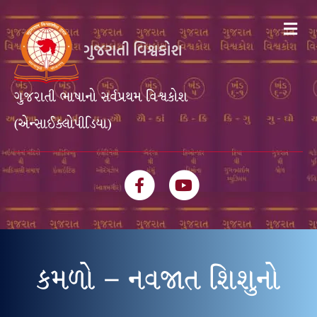
Me
ગુજરાતી ભાષાનો સર્વપ્રથમ વિશ્વકોશ
(એન્સાઈક્લોપીડિયા)
Facebook
Youtube
કમળો – નવજાત શિશુનો