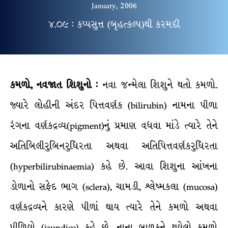
January, 2006
૪.૦૯ : કપ્પસુત્ત (બૃહત્કલ્પ)થી કરમદી
કમળો, નવજાત શિશુનો :
નવા જન્મેલા શિશુને થતો કમળો.
જ્યારે લોહીની અંદર પિત્તવર્ણક (bilirubin) નામના પીળા
રંગના વર્ણકદ્રવ્ય(pigment)નું પ્રમાણ વધવા માંડે ત્યારે તેને
અતિબિલીરુબિનરુધિરતા અથવા અતિપિત્તવર્ણકરુધિરતા
(hyperbilirubinaemia) કહે છે. આવા શિશુના આંખના
ડોળાનો સફેદ ભાગ (sclera), ચામડી, શ્લેષ્મકલા (mucosa)
વર્ણકદ્રવ્યને કારણે પીળાં થાય ત્યારે તેને કમળો અથવા
પીળિયો (jaundice) કહે છે. નાના બાળકને થયેલો કમળો