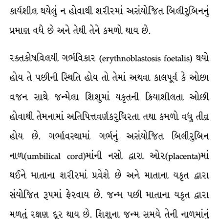
કાર્યશીલ થયેલું ન હોવાથી શરીરમાં અસંયોજિત બિલીરુબિનનું
પ્રમાણ વધે છે અને તેથી તેને કમળો થાય છે.
રક્તકોષવિલયી ગર્ભવિકાર (erythnoblastosis foetalis) થયો
હોય તે પછીની સ્થિતિ હોય તો તેમાં અથવા કાલપૂર્વ કે ઓછા
વજન સાથે જન્મેલા શિશુમાં યકૃતની ક્રિયાશીલતા ઓછી
હોવાથી તેમનામાં અતિપિત્તવર્ણકરુધિરતા તથા કમળો વધુ તીવ્ર
હોય છે. ગર્ભાવસ્થામાં ગર્ભનું અસંયોજિત બિલીરુબિન
નાળ(umbilical cord)માંની નસો દ્વારા ઓર(placenta)માં
થઈને માતાના શરીરમાં પ્રવેશે છે અને માતાના યકૃત દ્વારા
સંયોજિત રૂપમાં ફેરવાય છે. જન્મ પછી માતાના યકૃત દ્વારા
મળતું રક્ષણ દૂર થાય છે. શિશુના જન્મ સમયે તેની નાળમાંનું