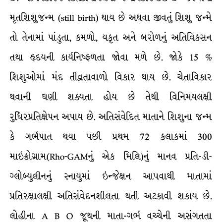
મૃતશિશુજન્મ (still birth) થાય છે અથવા જીવતું શિશુ જન્મે
તો તેનામાં પાંડુતા, કમળો, યકૃત અને બરોળનું અતિવિકસન
તથા હૃદયની કાર્યનિષ્ફળતા જોવા મળે છે. જોકે 15 %
શિશુઓમાં મંદ તીવ્રતાવાળો વિકાર થાય છે. ચેતાવિકાર
થવાની ઘણી શક્યતા હોય છે તેથી વિનિમયલક્ષી
રુધિરપ્રતિક્ષેપન અપાય છે. અતિસંવેદિત માતાને શિશુના જન્મ
કે ગર્ભપાત થયા પછી પ્રથમ 72 કલાકમાં 300
માઇક્રોગ્રામ(Rho-GAMનું એક મિલિ)નું માનવ પ્રતિ-ડી-
ગ્લોબ્યુલીનનું સ્નાયુમાં ઇન્જેક્ષન આપવાથી માતામાં
પ્રતિરક્ષાલક્ષી અતિસંવેદનશીલતા થતી અટકાવી શકાય છે.
લોહીના A B O જૂથની માતા-ગર્ભ વચ્ચેની અસંગતતા