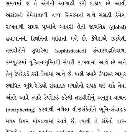
સમયમાં જ તે અંગેની આગાહી કરી શકાય છે. આવી
અસંગ્રહી કૅમેરાવાળી APT સિસ્ટમની સાથે સંગ્રહી કૅમેરા
રાખવાથી સમગ્ર પૃથ્વીને આવરી લેતી જાગતિક (global)
હવામાનની સ્થિતિની માહિતી મળે છે. કૅમેરાએ ઝડપેલી
તસવીરોને સુધારેલા (sophisticated) સંચારપદ્ધતિવાળા
કમ્પ્યૂટરમાં યુક્તિ-પ્રયુક્તિથી સંઘરી રાખવામાં આવે છે અને
તેનું ટેપરેકર્ડ કરી લેવામાં આવે છે. પછી જ્યારે ઉપગ્રહ અમુક
સ્થાપિત ભૂમિ-રેડિયો સંગ્રાહક મથકોનો સંપર્ક થઈ શકે તેવા
અંતરે આવે ત્યારે ટેપરેકર્ડ કરેલી તસવીરોનું અનુરૂપ વાચન
(deciphering) કરવાથી મળેલા વીજસંકેતોને ભૂમિ-સંગ્રાહક
મથક ઉપર મોકલવામાં આવે છે. ત્યાંથી તે સંકેતો તાર-