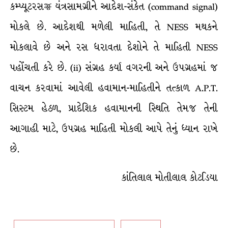
કમ્પ્યૂટરસજ્જ યંત્રસામગ્રીને આદેશ-સંકેત (command signal)
મોકલે છે. આદેશથી મળેલી માહિતી, તે NESS મથકને
મોકલાવે છે અને રસ ધરાવતા દેશોને તે માહિતી NESS
પહોંચતી કરે છે. (ii) સંગ્રહ કર્યા વગરની અને ઉપગ્રહમાં જ
વાચન કરવામાં આવેલી હવામાન-માહિતીને તત્કાળ A.P.T.
સિસ્ટમ હેઠળ, પ્રાદેશિક હવામાનની સ્થિતિ તેમજ તેની
આગાહી માટે, ઉપગ્રહ માહિતી મોકલી આપે તેનું ધ્યાન રાખે
છે.
કાંતિલાલ મોતીલાલ કોટડિયા