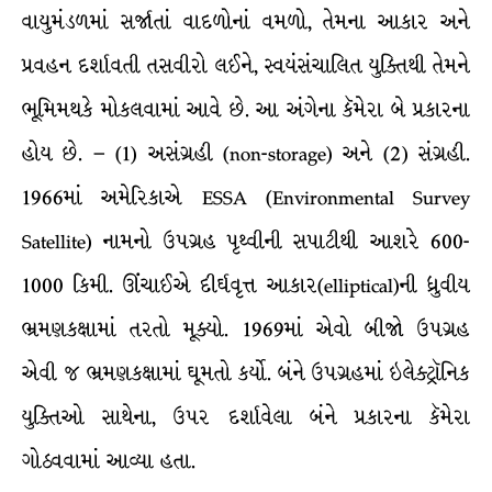
વાયુમંડળમાં સર્જાતાં વાદળોનાં વમળો, તેમના આકાર અને
પ્રવહન દર્શાવતી તસવીરો લઈને, સ્વયંસંચાલિત યુક્તિથી તેમને
ભૂમિમથકે મોકલવામાં આવે છે. આ અંગેના કૅમેરા બે પ્રકારના
હોય છે. – (1) અસંગ્રહી (non-storage) અને (2) સંગ્રહી.
1966માં અમેરિકાએ ESSA (Environmental Survey
Satellite) નામનો ઉપગ્રહ પૃથ્વીની સપાટીથી આશરે 600-
1000 કિમી. ઊંચાઈએ દીર્ઘવૃત્ત આકાર(elliptical)ની ધ્રુવીય
ભ્રમણકક્ષામાં તરતો મૂક્યો. 1969માં એવો બીજો ઉપગ્રહ
એવી જ ભ્રમણકક્ષામાં ઘૂમતો કર્યો. બંને ઉપગ્રહમાં ઇલેક્ટ્રૉનિક
યુક્તિઓ સાથેના, ઉપર દર્શાવેલા બંને પ્રકારના કૅમેરા
ગોઠવવામાં આવ્યા હતા.