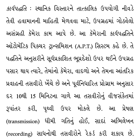
કાર્યપદ્ધતિ
: સ્થાનિક વિસ્તારને તાત્કાલિક ઉપયોગી નીવડે
તેવી હવામાનની માહિતી મેળવવા માટે, ઉપગ્રહમાં ગોઠવેલો
અસંગ્રહી કૅમેરા કામ આપે છે. આ કૅમેરાની કાર્યપદ્ધતિને
ઑટોમૅટિક પિક્ચર ટ્રાન્સમિશન (A.P.T.) સિસ્ટમ કહે છે. તે
પદ્ધતિને અનુસરીને સૂર્યપ્રકાશિત ભૂપ્રદેશો ઉપર થઈને ઉપગ્રહ
પસાર થાય ત્યારે, તેમાંનો કૅમેરા, વાદળો અને તેમના આંતરિક
પ્રવાહની તસવીરો ખેંચે છે અને પૂર્વનિધારિત પ્રોગ્રામ અનુસાર
દર 10થી 15 મિનિટના ગાળે આ તસવીરોનું વીજસંકેતમાં
રૂપાંતર કરી, પૃથ્વી ઉપર મોકલે છે. આ પ્રેષણ
(transmission) ધીમી ગતિનું હોઈ, સાદાં અભિલેખન
(recording) સાધનોથી તસવીરોને રેકર્ડ કરી શકાય છે.