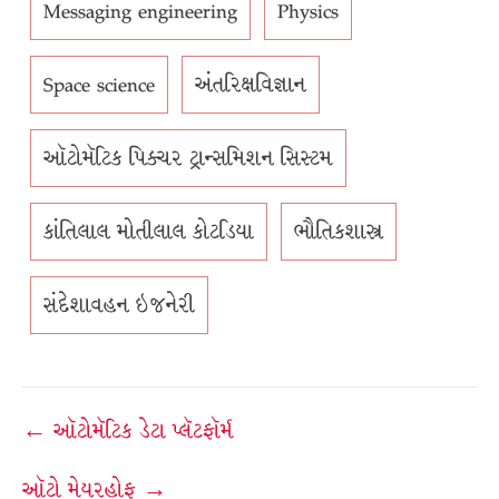
Messaging engineering
Physics
Space science
અંતરિક્ષવિજ્ઞાન
ઑટોમૅટિક પિક્ચર ટ્રાન્સમિશન સિસ્ટમ
કાંતિલાલ મોતીલાલ કોટડિયા
ભૌતિકશાસ્ત્ર
સંદેશાવહન ઇજનેરી
Post
← ઑટોમૅટિક ડેટા પ્લૅટફૉર્મ
navigation
ઑટો મેયરહોફ →