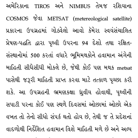
અમેરિકાના TIROS અને NIMBUS તેમજ રશિયાના
COSMOS જેવા METSAT (metereological satellite)
પ્રકારના ઉપગ્રહમાં ગોઠવેલો આવો કૅમેરા સ્વયંસંચાલિત
પ્રેષણ-પદ્ધતિ દ્વારા પૃથ્વી ઉપરના 94 દેશો તથા રક્ષિત-
સંસ્થાનોમાં 500 કરતાં વધારે ભૂમિમથકોને હવામાન અંગેની
માહિતી સીધેસીધી મોકલે છે, જેથી કોઈ પણ મથક metsat
પાસેથી જરૂરી માહિતી પ્રાપ્ત કરવા માટે તત્કાળ પૃચ્છા કરી
શકે. આ ઉપગ્રહની ભ્રમણકક્ષા ધ્રુવીય હોવાથી, પૃથ્વીની
સપાટી પરના કોઈ પણ સ્થળે દિવસમાં ઓછામાં ઓછો એક
વખત તો તેનો સીધો સંપર્ક થતો હોય છે, તેથી જ તે પ્રદેશનાં
વાદળોથી નિર્દેશિત હવામાન વિશે માહિતી મળે છે અને અલ્પ