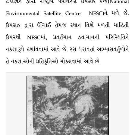
ટેલિફોન દ્વારા રાષ્ટ્રીય પર્યાવરણ ઉપગ્રહ કેન્દ્ર(National
Environmental Satellite Centre NESC)ને મળે છે.
ઉપગ્રહ દ્વારા ઊંચાઈ તેમજ સ્થાન વિશે મળતી માહિતી
ઉપરથી NESCમાં, પ્રવર્તમાન હવામાનની પરિસ્થિતિને
નકશારૂપે દર્શાવવામાં આવે છે. રસ ધરાવતાં અભ્યાસવર્તુળોને
તે નકશાઓની પ્રતિકૃતિઓ મોકલવામાં આવે છે.