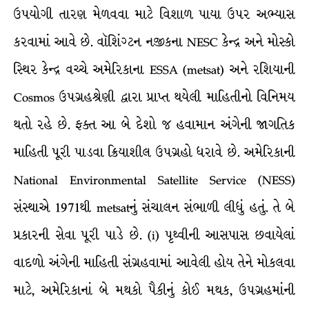
ઉપયોગી તારણ મેળવવા માટે વિશાળ પાયા ઉપર અભ્યાસ
કરવામાં આવે છે. વૉશિંગ્ટન નજીકના NESC કેન્દ્ર અને મોસ્કો
સ્થિર કેન્દ્ર વચ્ચે અમેરિકાના ESSA (metsat) અને રશિયાની
Cosmos ઉપગ્રહશ્રેણી દ્વારા પ્રાપ્ત થયેલી માહિતીનો વિનિમય
થતો રહે છે. ફક્ત આ બે દેશો જ હવામાન અંગેની જાગતિક
માહિતી પૂરી પાડવા ક્રિયાશીલ ઉપગ્રહો ધરાવે છે. અમેરિકાની
National Environmental Satellite Service (NESS)
સંસ્થાએ 1971થી metsatનું સંચાલન સંભાળી લીધું હતું. તે બે
પ્રકારની સેવા પૂરી પાડે છે. (i) પૃથ્વીની આસપાસ છવાયેલાં
વાદળો અંગેની માહિતી સંગ્રહવામાં આવેલી હોય તેને મોકલવા
માટે, અમેરિકાનાં બે મથકો પૈકીનું કોઈ મથક, ઉપગ્રહમાંની