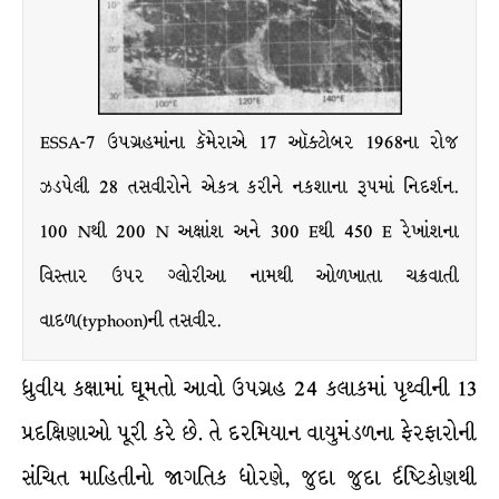
ESSA-7 ઉપગ્રહમાંના કૅમેરાએ 17 ઑક્ટોબર 1968ના રોજ
ઝડપેલી 28 તસવીરોને એકત્ર કરીને નકશાના રૂપમાં નિદર્શન.
100 Nથી 200 N અક્ષાંશ અને 300 Eથી 450 E રેખાંશના
વિસ્તાર ઉપર ગ્લોરીઆ નામથી ઓળખાતા ચક્રવાતી
વાદળ(typhoon)ની તસવીર.
ધ્રુવીય કક્ષામાં ઘૂમતો આવો ઉપગ્રહ 24 કલાકમાં પૃથ્વીની 13
પ્રદક્ષિણાઓ પૂરી કરે છે. તે દરમિયાન વાયુમંડળના ફેરફારોની
સંચિત માહિતીનો જાગતિક ધોરણે, જુદા જુદા ર્દષ્ટિકોણથી