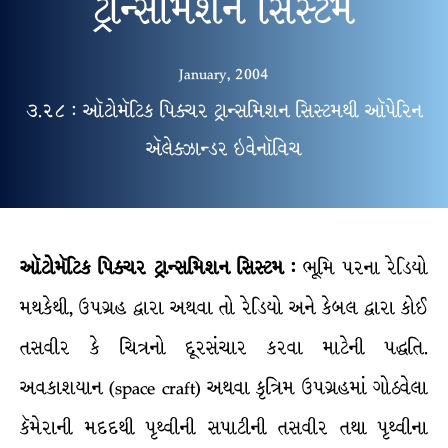
ટ્રાન્સમિશન સિસ્ટમ
January, 2004
૩.૨૮ : ઑટોમૅટિક પિક્ચર ટ્રાન્સમિશન સિસ્ટમથી ઑપેરિન
ઍલેક્ઝાન્ડર ઇવેનૉવિચ
ઑટોમૅટિક પિક્ચર ટ્રાન્સમિશન સિસ્ટમ :
ભૂમિ પરના રેડિયો
મથકેથી, ઉપગ્રહ દ્વારા અથવા તો રેડિયો અને કેબલ દ્વારા કોઈ
તસવીર કે ચિત્રનો દૂરસંચાર કરવા માટેની પદ્ધતિ.
અવકાશયાન (space craft) અથવા કૃત્રિમ ઉપગ્રહમાં ગોઠવેલા
કૅમેરાની મદદથી પૃથ્વીની સપાટીની તસવીર તથા પૃથ્વીના