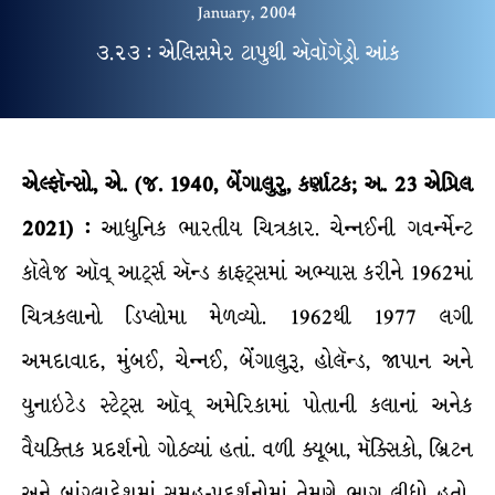
January, 2004
૩.૨૩ : એલિસમેર ટાપુથી ઍવૉગૅડ્રો આંક
એલ્ફૉન્સો, એ. (જ. 1940, બેંગાલુરુ, કર્ણાટક; અ. 23 એપ્રિલ
2021) :
આધુનિક ભારતીય ચિત્રકાર. ચેન્નઈની ગવર્ન્મેન્ટ
કૉલેજ ઑવ્ આર્ટ્સ ઍન્ડ ક્રાફ્ટ્સમાં અભ્યાસ કરીને 1962માં
ચિત્રકલાનો ડિપ્લોમા મેળવ્યો. 1962થી 1977 લગી
અમદાવાદ, મુંબઈ, ચેન્નઈ, બેંગાલુરૂ, હોલૅન્ડ, જાપાન અને
યુનાઇટેડ સ્ટેટ્સ ઑવ્ અમેરિકામાં પોતાની કલાનાં અનેક
વૈયક્તિક પ્રદર્શનો ગોઠવ્યાં હતાં. વળી ક્યૂબા, મૅક્સિકો, બ્રિટન
અને બાંગ્લાદેશમાં સમૂહ-પ્રદર્શનોમાં તેમણે ભાગ લીધો હતો.