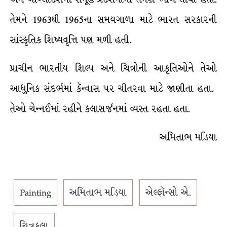
તેમને 1963થી 1965ના સમયગાળા માટે ભારત સરકારની
સાંસ્કૃતિક શિષ્યવૃત્તિ પણ મળી હતી.
પ્રાચીન ભારતીય શિલ્પ અને ચિત્રોની આકૃતિઓને તેઓ
આધુનિક સંદર્ભમાં કૅન્વાસ પર ચીતરવા માટે જાણીતા હતા.
તેઓ ચેન્નઈમાં રહીને કલાસર્જનમાં વ્યસ્ત રહતા હતા.
અમિતાભ મડિયા
Painting
અમિતાભ મડિયા
એલ્ફૉન્સો એ.
ચિત્રકલા