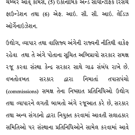
ચેમ્બર ઑવ્ કૉમર્સ, (5) ઇકૉનૉમિક ઍન્ડ સાયન્ટિફિક રિસર્ચ
ફાઉન્ડેશન તથા (6) એફ. આઇ. સી. સી. આઇ. લેડિઝ
ઑર્ગેનાઇઝેશન.
ઉદ્યોગ, વ્યાપાર તથા વાણિજ્ય અંગેની રાજ્યની નીતિથી વાકેફ
રહેવા તથા તે અંગે પોતાના સૂચિત અભિપ્રાયો સરકાર સમક્ષ
રજૂ કરવા સંસ્થા કેન્દ્ર સરકાર સાથે ગાઢ સંબંધ રાખે છે.
વખતોવખત સરકાર દ્વારા નિમાતાં તપાસપંચો
(commissions) સમક્ષ તેના નિષ્ણાત પ્રતિનિધિઓ ઉદ્યોગ
તથા વ્યાપારને લગતી બાબતો અંગે રજૂઆત કરે છે, સરકાર
તથા અન્ય સંગઠનો દ્વારા નિયુક્ત કરવામાં આવતી સલાહકાર
સમિતિઓ પર સંસ્થાના પ્રતિનિધિઓને સામેલ કરવામાં આવે