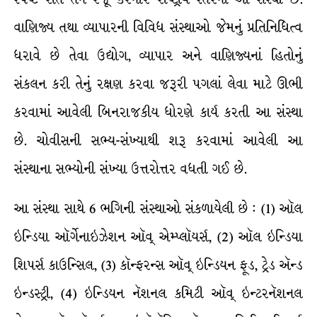
વાણિજ્ય તથા વ્યાપારની વિવિધ સંસ્થાઓ જેમનું પ્રતિનિધિત્વ
ધરાવે છે તેવા ઉદ્યોગ, વ્યાપાર અને વાણિજ્યનાં હિતોનું
સંકલન કરી તેનું રક્ષણ કરવા જરૂરી પગલાં લેવા માટે ઊભી
કરવામાં આવેલી બિનરાજકીય ધોરણે કાર્ય કરતી આ સંસ્થા
છે. ચોવીસની સભ્ય-સંખ્યાથી શરૂ કરવામાં આવેલી આ
સંસ્થાના સભ્યોની સંખ્યા ઉત્તરોત્તર વધતી ગઈ છે.
આ સંસ્થા સાથે 6 ભગિની સંસ્થાઓ સંકળાયેલી છે : (1) ઑલ
ઇન્ડિયા ઑર્ગેનાઇઝેશન ઑવ્ એમ્પ્લૉયર્સ, (2) ઑલ ઇન્ડિયા
શિપર્સ કાઉન્સિલ, (3) કૉન્ફરન્સ ઑવ્ ઇન્ડિયન ફૂડ, ટ્રેડ ઍન્ડ
ઇન્ડસ્ટ્રી, (4) ઇન્ડિયન નૅશનલ કમિટી ઑવ્ ઇન્ટરનૅશનલ