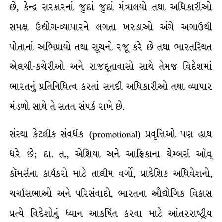
છે, કેન્દ્ર સરકારનાં જુદાં જુદાં મંત્રાલયો તથા અધિકારીઓ
સમક્ષ ઉદ્યોગ-વ્યાપારને લગતા ખરડાઓ અંગે અગાઉથી
પોતાનાં અભિપ્રાયો તથા સૂચનો રજૂ કરે છે તથા ભારતસ્થિત
એલચી-કચેરીઓ અને રાજદૂતાવાસો સાથે તેમજ વિદેશમાં
ભારતનું પ્રતિનિધિત્વ કરતાં સનદી અધિકારીઓ તથા વ્યાપાર
મંડળો સાથે તે સતત સંપર્ક રાખે છે.
સંસ્થા કેટલીક સંવર્ધક (promotional) પ્રવૃત્તિઓ પણ હાથ
ધરે છે; દા. ત., એશિયા અને આફ્રિકાના ચેમ્બર્સ ઑવ્
કૉમર્સના કાર્યકરો માટે તાલીમ વર્ગો, પ્રાદેશિક અધિવેશનો,
ચર્ચાસભાઓ અને પરિસંવાદો, ભારતના ઔદ્યોગિક વિકાસ
પ્રત્યે વિદેશોનું ધ્યાન આકર્ષિત કરવા માટે આંતરરાષ્ટ્રીય