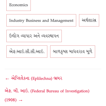
Economics
Industry Business and Management
અર્થશાસ્ત્ર
ઉદ્યોગ વ્યાપાર અને વ્યવસ્થાપન
એફ.આઇ.સી.સી.આઇ.
બાળકૃષ્ણ માધવરાવ મૂળે
Post
← એપ્લિલેકના (Eplilechna) ભ્રમર
navigation
એફ. બી. આઇ. (Federal Bureau of Investigation)
(1908) →