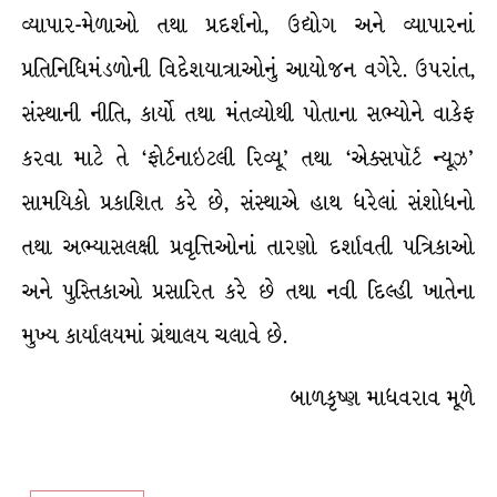
વ્યાપાર-મેળાઓ તથા પ્રદર્શનો, ઉદ્યોગ અને વ્યાપારનાં
પ્રતિનિધિમંડળોની વિદેશયાત્રાઓનું આયોજન વગેરે. ઉપરાંત,
સંસ્થાની નીતિ, કાર્યો તથા મંતવ્યોથી પોતાના સભ્યોને વાકેફ
કરવા માટે તે ‘ફોર્ટનાઇટલી રિવ્યૂ’ તથા ‘એક્સપૉર્ટ ન્યૂઝ’
સામયિકો પ્રકાશિત કરે છે, સંસ્થાએ હાથ ધરેલાં સંશોધનો
તથા અભ્યાસલક્ષી પ્રવૃત્તિઓનાં તારણો દર્શાવતી પત્રિકાઓ
અને પુસ્તિકાઓ પ્રસારિત કરે છે તથા નવી દિલ્હી ખાતેના
મુખ્ય કાર્યાલયમાં ગ્રંથાલય ચલાવે છે.
બાળકૃષ્ણ માધવરાવ મૂળે