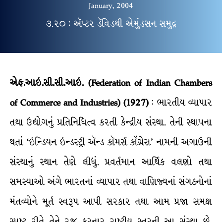
January, 2004
૩.૨૦ : ઍપ્ટર ડૅવિડથી એમુંડસન સમુદ્ર
એફ.આઇ.સી.સી.આઇ. (Federation of Indian Chambers
of Commerce and Industries) (1927)
: ભારતીય વ્યાપાર
તથા ઉદ્યોગનું પ્રતિનિધિત્વ કરતી કેન્દ્રીય સંસ્થા. તેની સ્થાપના
થતાં ‘ઇન્ડિયન ઇન્ડસ્ટ્રી ઍન્ડ કૉમર્સ કૉંગ્રેસ’ નામની અગાઉની
સંસ્થાનું સ્થાન તેણે લીધું. પ્રવર્તમાન આર્થિક વલણો તથા
સમસ્યાઓ અંગે ભારતનાં વ્યાપાર તથા વાણિજ્યનાં સંગઠનોનાં
મંતવ્યોને મૂર્ત સ્વરૂપ આપી સરકાર તથા આમ પ્રજા સમક્ષ
સ્પષ્ટ રીતે તેને રજૂ કરનાર રાષ્ટ્રીય સ્તરની આ સંસ્થા છે.