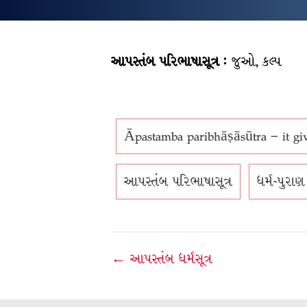
આપસ્તંબ પરિભાષાસૂત્ર :
જુઓ, કલ્પ
Āpastamba paribhāṣāsūtra – it give
આપસ્તંબ પરિભાષાસૂત્ર
ધર્મ-પુરાણ
Post
← આપસ્તંબ ધર્મસૂત્ર
navigation