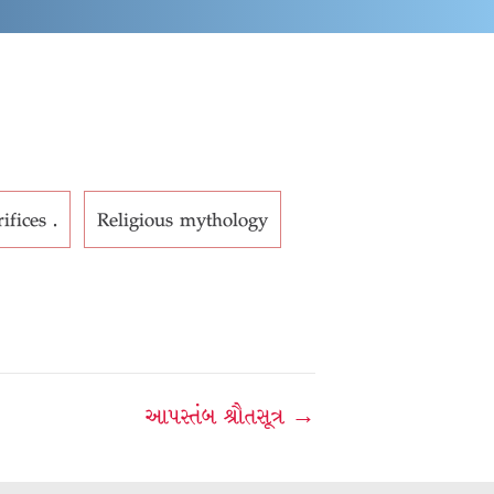
fices .
Religious mythology
આપસ્તંબ શ્રૌતસૂત્ર →