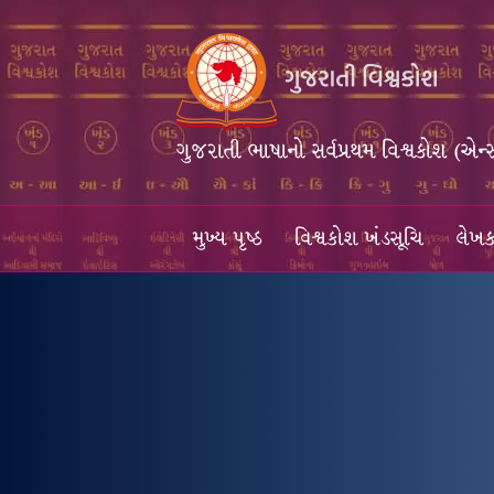
ગુજરાતી ભાષાનો સર્વપ્રથમ વિશ્વકોશ (એન્
મુખ્ય પૃષ્ઠ
વિશ્વકોશ ખંડસૂચિ
લેખક