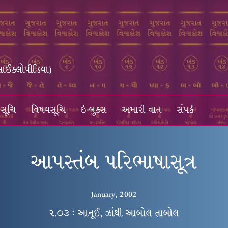
સાઈક્લોપીડિયા)
સૂચિ
વિષયસૂચિ
ઇ-બુક્સ
અમારી વાત
સંપર્ક
આપસ્તંબ પરિભાષાસૂત્ર
January, 2002
૨.૦૩ : આનૂઈ, ઝાંથી આબોલ તાબોલ