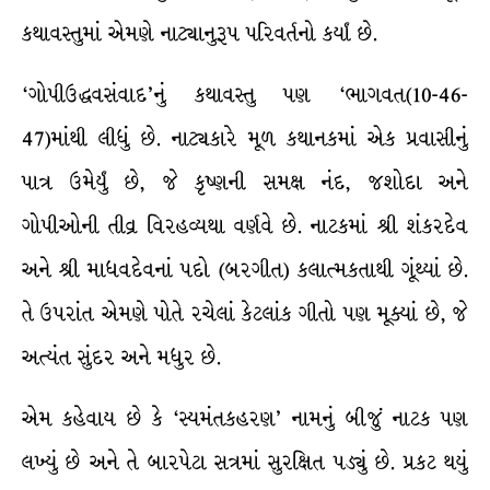
કથાવસ્તુમાં એમણે નાટ્યાનુરૂપ પરિવર્તનો કર્યાં છે.
‘ગોપીઉદ્ધવસંવાદ’નું કથાવસ્તુ પણ ‘ભાગવત(10-46-
47)માંથી લીધું છે. નાટ્યકારે મૂળ કથાનકમાં એક પ્રવાસીનું
પાત્ર ઉમેર્યું છે, જે કૃષ્ણની સમક્ષ નંદ, જશોદા અને
ગોપીઓની તીવ્ર વિરહવ્યથા વર્ણવે છે. નાટકમાં શ્રી શંકરદેવ
અને શ્રી માધવદેવનાં પદો (બરગીત) કલાત્મકતાથી ગૂંથ્યાં છે.
તે ઉપરાંત એમણે પોતે રચેલાં કેટલાંક ગીતો પણ મૂક્યાં છે, જે
અત્યંત સુંદર અને મધુર છે.
એમ કહેવાય છે કે ‘સ્યમંતકહરણ’ નામનું બીજું નાટક પણ
લખ્યું છે અને તે બારપેટા સત્રમાં સુરક્ષિત પડ્યું છે. પ્રકટ થયું