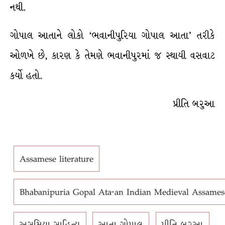
નથી.
ગોપાલ આતાને લોકો ‘ભવાનીપુરિયા ગોપાલ આતા’ તરીકે
ઓળખે છે, કારણ કે તેમણે ભવાનીપુરમાં જ સ્થાયી વસવાટ
કર્યો હતો.
પ્રીતિ બરુઆ
Assamese literature
Bhabanipuria Gopal Ata-an Indian Medieval Assamese 