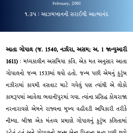
February, 2001
૧.૩૫ : આઝમખાનની સરાઈથી આત્માનંદ
આતા
ગોપાલ
(જ. 1540, નઝીરા, અસમ; અ. 1 જાન્યુઆરી
1611)
: મધ્યકાલીન અસમિયા કવિ. એક મત અનુસાર આતા
ગોપાલનો જન્મ 1533માં થયો હતો. જન્મ પછી એમનું કુટુંબ
નઝીરામાં કાયમી વસવાટ માટે ગયેલું પણ ત્યાંથી એ લોકો
કામરૂપમાં આવેલા ભવાનીપુરમાં ગયા. ત્યાંના પ્રસિદ્ધ કોચરાજા
નરનારાયણે એમને રાજ્યના મુખ્ય વહીવટી અધિકારી તરીકે
નીમ્યા. બીજા એક મંતવ્ય પ્રમાણે ગોપાલનું કુટુંબ કલિતામાં
રહેતું હતું અને ગોપાલનો જન્મ એના પિતાના મૃત્યુ પછી થયો