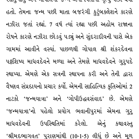
હતો. તેમના જન્મ પછી માતા બજરંગી કુટુંબક્લેશને કારણે
નઝીરા જતાં રહ્યાં. 7 વર્ષ ત્યાં રહ્યા પછી અહોમ રાજાના
રોષને કારણે નઝીરા છોડવું પડ્યું અને સુંદરાદીયની પાસે એક
ગામમાં આવીને વસ્યાં. પાછળથી ગોપાલ શ્રી શંકરદેવના
પટ્ટશિષ્ય માધવદેવને મળ્યા અને તેમણે માધવદેવને ગુરુપદે
સ્થાપ્યા. એમણે એક સત્રની સ્થાપના કરી અને તેની દ્વારા
વૈષ્ણવ સંપ્રદાયનો પ્રચાર કર્યો. એમની સાહિત્યિક કૃતિઓમાં 2
નાટકો ‘જન્મયાત્રા’ અને ‘ગોપીઉદ્ધવસંવાદ’ છે. એમણે
‘જન્મયાત્રા’નો પહેલો પ્રયોગ ભવાનીપુરમાં એમના ગુરુ
માધવદેવની ઉપસ્થિતિમાં કરેલો. એનું કથાવસ્તુ
‘શ્રીમદભાગવત’ પુરાણમાંથી (10-1-5) લીધું છે અને મૂળ