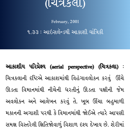
(ચિત્રકલા)
February, 2001
૧.૩૩ : આઇસલૅન્ડથી આકાશી યાંત્રિકી
આકાશીય
પરિપ્રેક્ષ્ય (aerial perspective) (ચિત્રકલા)
:
ચિત્રકલાની દૃષ્ટિએ આકાશમાંથી વિહંગાવલોકન કરવું ઊંચે
ઊડતા વિમાનમાંથી નીચેની ધરતીનું ઊડતા પક્ષીની જેમ
અવલોકન અને આલેખન કરવું તે. ખૂબ ઊંચા બહુમાળી
મકાનની અગાશી પરથી કે વિમાનમાંથી જોઈએ ત્યારે આપણી
સમક્ષ વિસ્તરેલી ક્ષિતિજોવાળું વિશાળ દૃશ્ય દેખાય છે. શેરીમાં