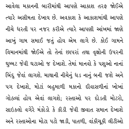
આવેલા મકાનની બારીમાંથી આપણે આકાશ તરફ જોઈએ
ત્યારે અસીમતા દેખાય છે. અવકાશ કે આકાશમાંથી આપણે
નીચે ધરતી પર નજર કરીએ ત્યારે આપણી આંખમાં જાણે
આખું ગામ સમાઈ જતું હોય એમ લાગે છે. કોઈ ગામને
વિમાનમાંથી જોઈએ તો તેનાં છાપરાં તથા વૃક્ષોની ઉપરની
ઘુમ્મટ જેવી ઘટાઓ જ દેખાશે. તેમાં માનવો કે પશુઓ નાનાં
બિંદુ જેવાં લાગશે. માથાની નીચેનું ધડ નાનું બની જશે અને
પગ દેખાશે, મોટાં બહુમાળી મકાનો દીવાસળીનાં ખોખાં
ગોઠવ્યાં હોય એવાં લાગશે; રસ્તાઓ પર દોડતી મોટરો,
સાઇકલો વગેરે મંકોડો કે કીડી જેવી જીવાત સમાન દેખાશે
અને રસ્તાઓના મોટા પટો જાડી, પાતળી, વાંકીચૂકી લીટીઓ