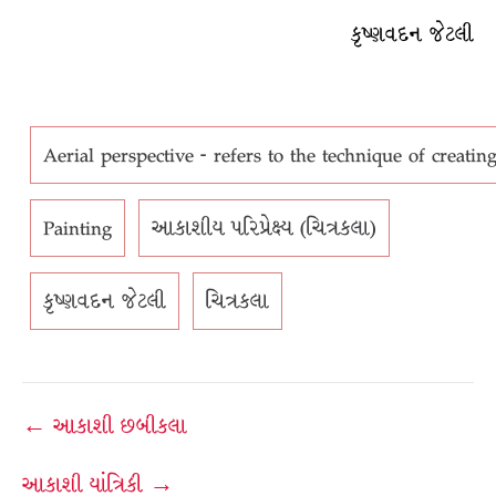
કૃષ્ણવદન જેટલી
Aerial perspective - refers to the technique of creating
Painting
આકાશીય પરિપ્રેક્ષ્ય (ચિત્રકલા)
કૃષ્ણવદન જેટલી
ચિત્રકલા
Post
← આકાશી છબીકલા
navigation
આકાશી યાંત્રિકી →