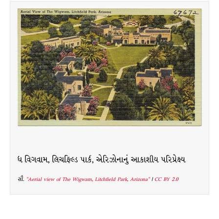
ધ વિગવામ, લિચફિલ્ડ પાર્ક, એરિઝોનાનું આકાશીય પરિપ્રેક્ષ્ય
સૌ.
"Aerial view of The Wigwam, Litchfield Park, Arizona"
|
CC BY 2.0