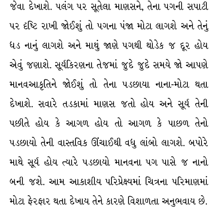
જેવા દેખાશે. પલંગ પર સૂતેલા માણસને, તેના પગની સપાટી
પર દૃષ્ટિ રાખી જોઈશું તો પગના પંજા મોટા લાગશે અને તેનું
ધડ નાનું લાગશે અને માથું જાણે પગથી થોડેક જ દૂર હોય
એવું જણાશે. સૂર્યકિરણના તેજમાં જુદે જુદે સમયે જો આપણે
માનવઆકૃતિને જોઈશું તો તેના પડછાયા નાના-મોટા થતા
દેખાશે. સવારે તડકામાં માણસ જતો હોય અને સૂર્ય તેની
પછીતે હોય કે આગળ હોય તો આગળ કે પાછળ તેનો
પડછાયો તેની વાસ્તવિક ઊંચાઈથી વધુ લાંબો લાગશે. બપોરે
માથે સૂર્ય હોય ત્યારે પડછાયો માનવના પગ પાસે જ નાનો
બની જશે. આમ આકાશીય પરિપ્રેક્ષ્યમાં ચિત્રના પરિમાણમાં
મોટા ફેરફાર થતા દેખાય તેને કારણે વિશાળતા અનુભવાય છે.