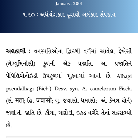
January, 2001
૧.૨૦ : અર્ધચંદ્રાકાર ઢૂવાથી અલંકાર સંપ્રદાય
અલહાગી :
વનસ્પતિઓના દ્વિદળી વર્ગમાં આવેલા ફેબેસી
(લેગ્યુમિનોસી) કુળની એક પ્રજાતિ. આ પ્રજાતિને
પૅપિલિયોનોઇડી ઉપકુળમાં મૂકવામાં આવી છે. Alhagi
pseudalhagi (Bieb.) Desv. syn. A. camelorum Fisch.
(સં. मता; હિં. जवासो; ગુ. જવાસો, ધમાસો; અં. કૅમલ થોર્ન)
જાણીતી જાતિ છે. કૌંચા, ચણોઠી, ઇકડ વગેરે તેનાં સહસભ્યો
છે.