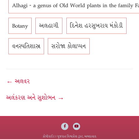
Alhagi - a genus of Old World plants in the family F
Botany
અલહાગી
દિનેશ હરસુખરાય મંકોડી
વનસ્પતિશાસ્ત્ર
સરોજા કોલાપ્પન
Post
← અલવર
navigation
અલંકરણ અને સુશોભન →
Facebook
Youtube
કોપીરાઈટ
| ગુજરાત વિશ્વકોશ ટ્રસ્ટ, અમદાવાદ