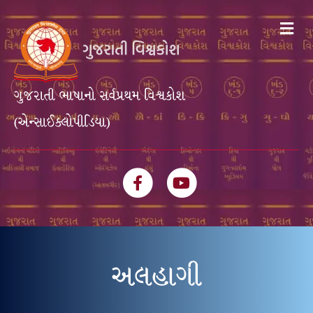
Me
ગુજરાતી ભાષાનો સર્વપ્રથમ વિશ્વકોશ
(એન્સાઈક્લોપીડિયા)
Facebook
Youtube
અલહાગી