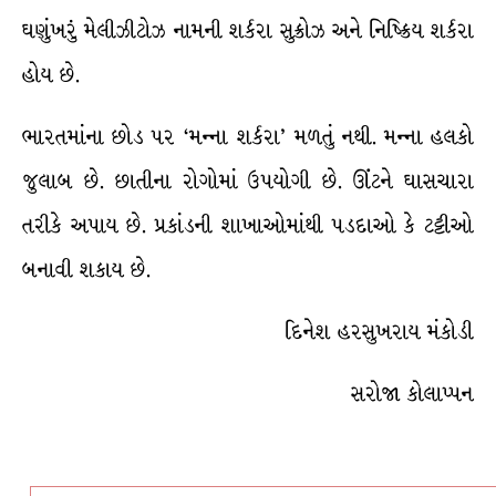
ઘણુંખરું મેલીઝીટોઝ નામની શર્કરા સુક્રોઝ અને નિષ્ક્રિય શર્કરા
હોય છે.
ભારતમાંના છોડ પર ‘મન્ના શર્કરા’ મળતું નથી. મન્ના હલકો
જુલાબ છે. છાતીના રોગોમાં ઉપયોગી છે. ઊંટને ઘાસચારા
તરીકે અપાય છે. પ્રકાંડની શાખાઓમાંથી પડદાઓ કે ટટ્ટીઓ
બનાવી શકાય છે.
દિનેશ હરસુખરાય મંકોડી
સરોજા કોલાપ્પન