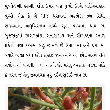
પુષ્પોવાળી કલગી. કાંટા ઉપર પણ પુષ્પો ઊગે. પતંગિયાકાર
પુષ્પો. એક કે બે બીજ ધરાવતાં અસ્ફોટી ફળ. સિંધ,
રાજસ્થાન, બલુચિસ્તાન વગેરે સૂકા પ્રદેશમાં થાય છે.
ગુજરાતમાં સાબરકાંઠા, બનાસકાંઠા અને સૌરાષ્ટ્રના રેતાળ
પ્રદેશો તથા કચ્છમાં બહુ જ મળે છે. ઉનાળામાં અને દુકાળમાં
જ્યારે બીજા બધા છોડ સુકાઈ જાય ત્યારે આ છોડ સરસ રીતે
નવાં નાનાં પાનથી ખીલી નીકળે છે. પરંતુ વરસાદ પડવા માંડે
કે તરત જ તેનું જીવનચક્ર પૂરું થઈને સુકાઈ જાય છે.