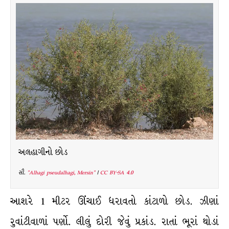
અલહાગીનો છોડ
સૌ.
"Alhagi pseudalhagi, Mersin"
|
CC BY-SA 4.0
આશરે 1 મીટર ઊંચાઈ ધરાવતો કાંટાળો છોડ. ઝીણાં
રુવાંટીવાળાં પર્ણો. લીલું દોરી જેવું પ્રકાંડ. રાતાં ભૂરાં થોડાં