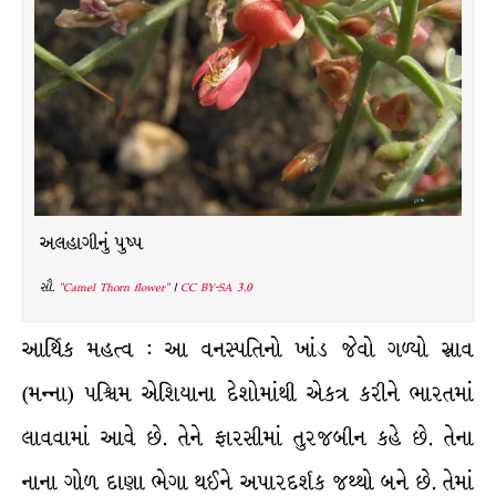
અલહાગીનું પુષ્પ
સૌ.
"Camel Thorn flower"
|
CC BY-SA 3.0
આર્થિક મહત્વ : આ વનસ્પતિનો ખાંડ જેવો ગળ્યો સ્રાવ
(મન્ના) પશ્ચિમ એશિયાના દેશોમાંથી એકત્ર કરીને ભારતમાં
લાવવામાં આવે છે. તેને ફારસીમાં તુરજબીન કહે છે. તેના
નાના ગોળ દાણા ભેગા થઈને અપારદર્શક જથ્થો બને છે. તેમાં